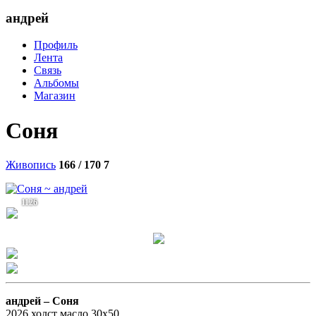
андрей
Профиль
Лента
Связь
Альбомы
Магазин
Соня
Живопись
166 / 170
7
1126
андрей –
Соня
2026 холст масло 30х50