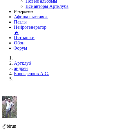
Новые альбомы
Все авторы Артклуба
Интерактив
Афиша выставок
Пазлы
Нейрогенератор
🔥
Пятнашки
Обои
Форум
Артклуб
андрей
Борозденков А.С.
@birun