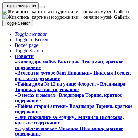
Toggle navigation
Toggle Search
Toggle menubar
Toggle fullscreen
Boxed page
Toggle Search
Новости
«Календарь майя» Виктории Ледерман, краткое
содержание
«Вечера на хуторе близ Диканьки» Николая Гоголя,
краткое содержание
«Тайна дома № 12 на улице Флоретт» Владимира
Торина, краткое содержание
«О носах и замка́х» Владимира Торина, краткое
содержание
«Тайны старой аптеки» Владимира Торина, краткое
содержание
«Они сражались за Родину» Михаила Шолохова,
краткое содержание
«Судьба человека» Михаила Шолохова, краткое
содержание