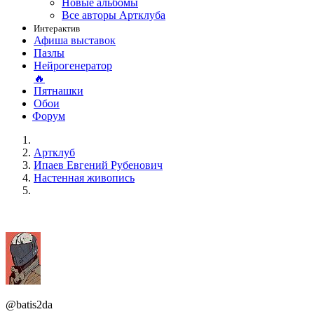
Новые альбомы
Все авторы Артклуба
Интерактив
Афиша выставок
Пазлы
Нейрогенератор
🔥
Пятнашки
Обои
Форум
Артклуб
Ипаев Евгений Рубенович
Настенная живопись
@batis2da