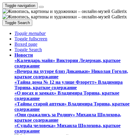
Toggle navigation
Toggle Search
Toggle menubar
Toggle fullscreen
Boxed page
Toggle Search
Новости
«Календарь майя» Виктории Ледерман, краткое
содержание
«Вечера на хуторе близ Диканьки» Николая Гоголя,
краткое содержание
«Тайна дома № 12 на улице Флоретт» Владимира
Торина, краткое содержание
«О носах и замка́х» Владимира Торина, краткое
содержание
«Тайны старой аптеки» Владимира Торина, краткое
содержание
«Они сражались за Родину» Михаила Шолохова,
краткое содержание
«Судьба человека» Михаила Шолохова, краткое
содержание