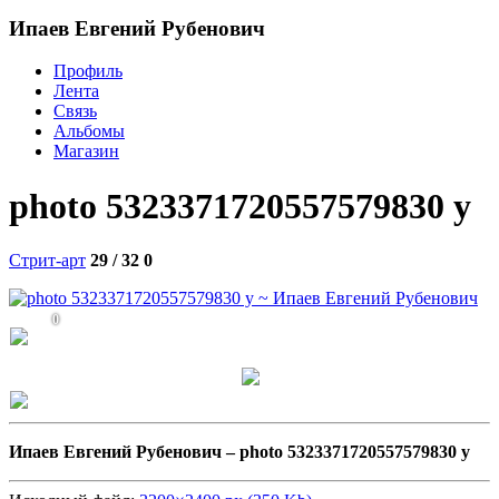
Ипаев Евгений Рубенович
Профиль
Лента
Связь
Альбомы
Магазин
photo 5323371720557579830 y
Стрит-арт
29 / 32
0
0
Ипаев Евгений Рубенович –
photo 5323371720557579830 y