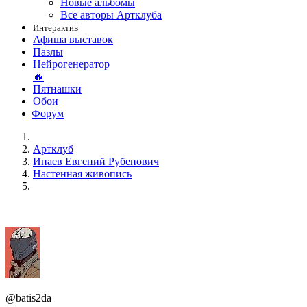
Новые альбомы
Все авторы Артклуба
Интерактив
Афиша выставок
Пазлы
Нейрогенератор
🔥
Пятнашки
Обои
Форум
Артклуб
Ипаев Евгений Рубенович
Настенная живопись
@batis2da