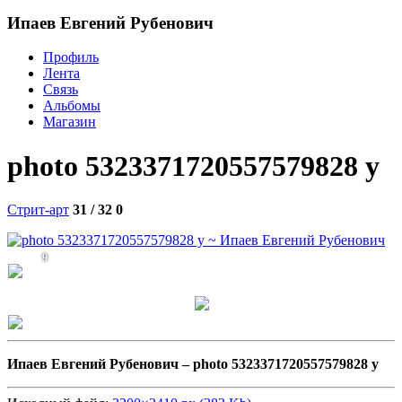
Ипаев Евгений Рубенович
Профиль
Лента
Связь
Альбомы
Магазин
photo 5323371720557579828 y
Стрит-арт
31 / 32
0
9
Ипаев Евгений Рубенович –
photo 5323371720557579828 y