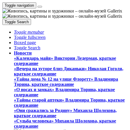
Toggle navigation
Toggle Search
Toggle menubar
Toggle fullscreen
Boxed page
Toggle Search
Новости
«Календарь майя» Виктории Ледерман, краткое
содержание
«Вечера на хуторе близ Диканьки» Николая Гоголя,
краткое содержание
«Тайна дома № 12 на улице Флоретт» Владимира
Торина, краткое содержание
«О носах и замка́х» Владимира Торина, краткое
содержание
«Тайны старой аптеки» Владимира Торина, краткое
содержание
«Они сражались за Родину» Михаила Шолохова,
краткое содержание
«Судьба человека» Михаила Шолохова, краткое
содержание