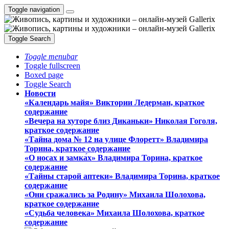
Toggle navigation
Toggle Search
Toggle menubar
Toggle fullscreen
Boxed page
Toggle Search
Новости
«Календарь майя» Виктории Ледерман, краткое
содержание
«Вечера на хуторе близ Диканьки» Николая Гоголя,
краткое содержание
«Тайна дома № 12 на улице Флоретт» Владимира
Торина, краткое содержание
«О носах и замка́х» Владимира Торина, краткое
содержание
«Тайны старой аптеки» Владимира Торина, краткое
содержание
«Они сражались за Родину» Михаила Шолохова,
краткое содержание
«Судьба человека» Михаила Шолохова, краткое
содержание