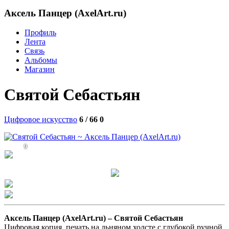
Аксель Панцер (AxelArt.ru)
Профиль
Лента
Связь
Альбомы
Магазин
Святой Себастьян
Цифровое искусство
6 / 66
0
9
Аксель Панцер (AxelArt.ru) –
Святой Себастьян
Цифровая копия, печать на льняном холсте с глубокой ручной