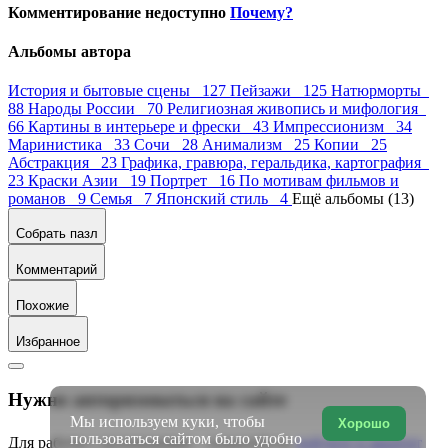
Комментирование недоступно
Почему?
Альбомы автора
История и бытовые сцены 127
Пейзажи 125
Натюрморты
88
Народы России 70
Религиозная живопись и мифология
66
Картины в интерьере и фрески 43
Импрессионизм 34
Маринистика 33
Сочи 28
Анимализм 25
Копии 25
Абстракция 23
Графика, гравюра, геральдика, картография
23
Краски Азии 19
Портрет 16
По мотивам фильмов и
романов 9
Семья 7
Японский стиль 4
Ещё альбомы (13)
Собрать пазл
Комментарий
Похожие
Избранное
Нужно авторизоваться на сайте
Мы используем куки, чтобы
Хорошо
пользоваться сайтом было удобно
Для работы с коллекциями – пожалуйста,
войдите в аккаунт