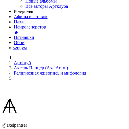
Новые альбомы
Все авторы Артклуба
Интерактив
Афиша выставок
Пазлы
Нейрогенератор
🔥
Пятнашки
Обои
Форум
Артклуб
Аксель Панцер (AxelArt.ru)
Религиозная живопись и мифология
@axelpantser