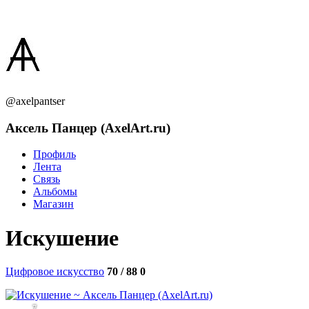
@axelpantser
Аксель Панцер (AxelArt.ru)
Профиль
Лента
Связь
Альбомы
Магазин
Искушение
Цифровое искусство
70 / 88
0
7