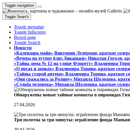
Toggle navigation
Toggle Search
Toggle menubar
Toggle fullscreen
Boxed page
Toggle Search
Новости
«Календарь майя» Виктории Ледерман, краткое содер
«Вечера на хуторе близ Диканьки» Николая Гоголя, к
«Тайна дома № 12 на улице Флоретт» Владимира Тори
«О носах и замка́х» Владимира Торина, краткое содер
«Тайны старой аптеки» Владимира Торина, краткое с
«Они сражались за Родину» Михаила Шолохова, кратк
«Судьба человека» Михаила Шолохова, краткое содер
Обнаружены новые тайные комнаты в пирамидах Гиз
27.04.2026
Три полотна за три минуты: ограбление фонда Манья
30.03.2026