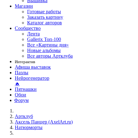
Вышивка
Магазин
Готовые работы
Заказать картину
Каталог авторов
Сообщество
Лента
Gallerix Топ-100
Все «Картины дня»
Новые альбомы
Все авторы Артклуба
Интерактив
Афиша выставок
Пазлы
Нейрогенератор
🔥
Пятнашки
Обои
Форум
Артклуб
Аксель Панцер (AxelArt.ru)
Натюрморты