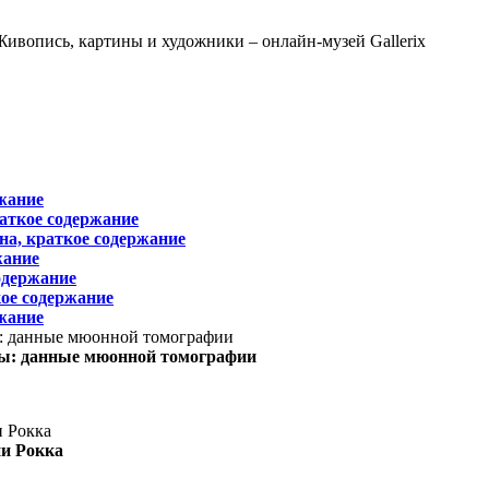
жание
раткое содержание
на, краткое содержание
жание
одержание
ое содержание
жание
ы: данные мюонной томографии
ни Рокка