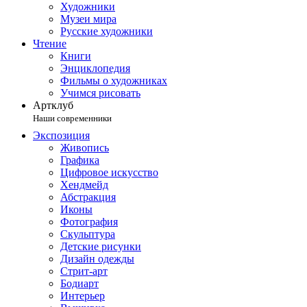
Художники
Музеи мира
Русские художники
Чтение
Книги
Энциклопедия
Фильмы о художниках
Учимся рисовать
Артклуб
Наши современники
Экспозиция
Живопись
Графика
Цифровое искусство
Хендмейд
Абстракция
Иконы
Фотография
Скульптура
Детские рисунки
Дизайн одежды
Стрит-арт
Бодиарт
Интерьер