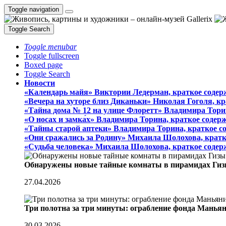
Toggle navigation
Toggle Search
Toggle menubar
Toggle fullscreen
Boxed page
Toggle Search
Новости
«Календарь майя» Виктории Ледерман, краткое содер
«Вечера на хуторе близ Диканьки» Николая Гоголя, к
«Тайна дома № 12 на улице Флоретт» Владимира Тори
«О носах и замка́х» Владимира Торина, краткое содер
«Тайны старой аптеки» Владимира Торина, краткое с
«Они сражались за Родину» Михаила Шолохова, кратк
«Судьба человека» Михаила Шолохова, краткое содер
Обнаружены новые тайные комнаты в пирамидах Гиз
27.04.2026
Три полотна за три минуты: ограбление фонда Манья
30.03.2026