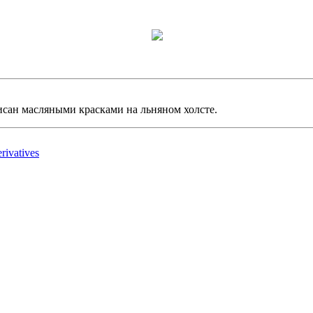
исан масляными красками на льняном холсте.
ivatives