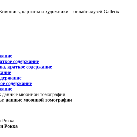
жание
раткое содержание
на, краткое содержание
жание
одержание
ое содержание
жание
ы: данные мюонной томографии
ни Рокка