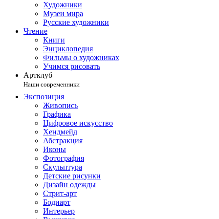
Художники
Музеи мира
Русские художники
Чтение
Книги
Энциклопедия
Фильмы о художниках
Учимся рисовать
Артклуб
Наши современники
Экспозиция
Живопись
Графика
Цифровое искусство
Хендмейд
Абстракция
Иконы
Фотография
Скульптура
Детские рисунки
Дизайн одежды
Стрит-арт
Бодиарт
Интерьер