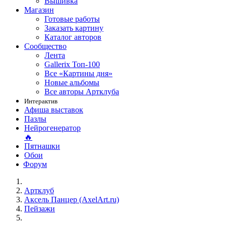
Вышивка
Магазин
Готовые работы
Заказать картину
Каталог авторов
Сообщество
Лента
Gallerix Топ-100
Все «Картины дня»
Новые альбомы
Все авторы Артклуба
Интерактив
Афиша выставок
Пазлы
Нейрогенератор
🔥
Пятнашки
Обои
Форум
Артклуб
Аксель Панцер (AxelArt.ru)
Пейзажи