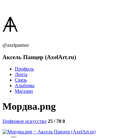
@axelpantser
Аксель Панцер (AxelArt.ru)
Профиль
Лента
Связь
Альбомы
Магазин
Мордва.png
Цифровое искусство
25 / 70
0
201