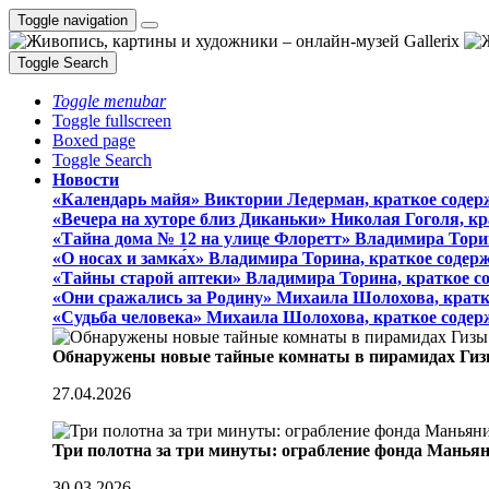
Toggle navigation
Toggle Search
Toggle menubar
Toggle fullscreen
Boxed page
Toggle Search
Новости
«Календарь майя» Виктории Ледерман, краткое содер
«Вечера на хуторе близ Диканьки» Николая Гоголя, к
«Тайна дома № 12 на улице Флоретт» Владимира Тори
«О носах и замка́х» Владимира Торина, краткое содер
«Тайны старой аптеки» Владимира Торина, краткое с
«Они сражались за Родину» Михаила Шолохова, кратк
«Судьба человека» Михаила Шолохова, краткое содер
Обнаружены новые тайные комнаты в пирамидах Гиз
27.04.2026
Три полотна за три минуты: ограбление фонда Манья
30.03.2026