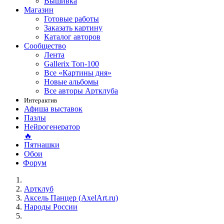
Вышивка
Магазин
Готовые работы
Заказать картину
Каталог авторов
Сообщество
Лента
Gallerix Топ-100
Все «Картины дня»
Новые альбомы
Все авторы Артклуба
Интерактив
Афиша выставок
Пазлы
Нейрогенератор
🔥
Пятнашки
Обои
Форум
Артклуб
Аксель Панцер (AxelArt.ru)
Народы России