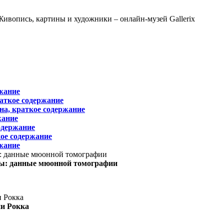
жание
раткое содержание
на, краткое содержание
жание
одержание
ое содержание
жание
ы: данные мюонной томографии
ни Рокка