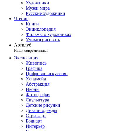
Художники
Музеи мира
Русские художники
Чтение
Книги
Энциклопедия
Фильмы о художниках
Учимся рисовать
Артклуб
Наши современники
Экспозиция
Живопись
Графика
Цифровое искусство
Хендмейд
Абстракция
Иконы
Фотография
Скульптура
Детские рисунки
Дизайн одежды
Стрит-арт
Бодиарт
Интерьер