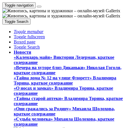
Toggle navigation
Toggle Search
Toggle menubar
Toggle fullscreen
Boxed page
Toggle Search
Новости
«Календарь майя» Виктории Ледерман, краткое
содержание
«Вечера на хуторе близ Диканьки» Николая Гоголя,
краткое содержание
«Тайна дома № 12 на улице Флоретт» Владимира
Торина, краткое содержание
«О носах и замка́х» Владимира Торина, краткое
содержание
«Тайны старой аптеки» Владимира Торина, краткое
содержание
«Они сражались за Родину» Михаила Шолохова,
краткое содержание
«Судьба человека» Михаила Шолохова, краткое
содержание