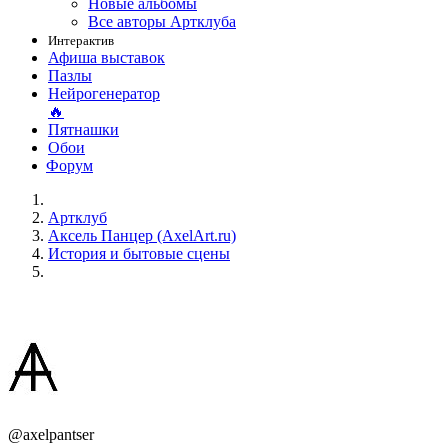
Новые альбомы
Все авторы Артклуба
Интерактив
Афиша выставок
Пазлы
Нейрогенератор
🔥
Пятнашки
Обои
Форум
Артклуб
Аксель Панцер (AxelArt.ru)
История и бытовые сцены
@axelpantser