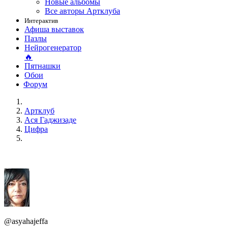
Новые альбомы
Все авторы Артклуба
Интерактив
Афиша выставок
Пазлы
Нейрогенератор
🔥
Пятнашки
Обои
Форум
Артклуб
Aся Гаджизаде
Цифра
@asyahajeffa