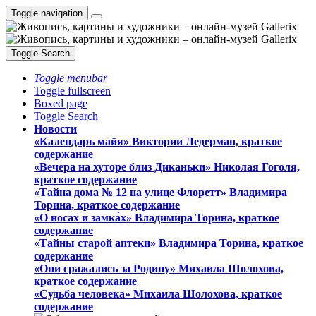
Toggle navigation
Toggle Search
Toggle menubar
Toggle fullscreen
Boxed page
Toggle Search
Новости
«Календарь майя» Виктории Ледерман, краткое
содержание
«Вечера на хуторе близ Диканьки» Николая Гоголя,
краткое содержание
«Тайна дома № 12 на улице Флоретт» Владимира
Торина, краткое содержание
«О носах и замка́х» Владимира Торина, краткое
содержание
«Тайны старой аптеки» Владимира Торина, краткое
содержание
«Они сражались за Родину» Михаила Шолохова,
краткое содержание
«Судьба человека» Михаила Шолохова, краткое
содержание