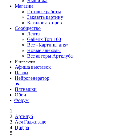
Вышивка
Магазин
Готовые работы
Заказать картину
Каталог авторов
Сообщество
Лента
Gallerix Топ-100
Все «Картины дня»
Новые альбомы
Все авторы Артклуба
Интерактив
Афиша выставок
Пазлы
Нейрогенератор
🔥
Пятнашки
Обои
Форум
Артклуб
Aся Гаджизаде
Цифра