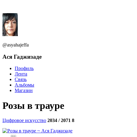
@asyahajeffa
Aся Гаджизаде
Профиль
Лента
Связь
Альбомы
Магазин
Розы в трауре
Цифровое искусство
2034 / 2071
8
811