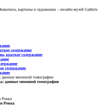
жание
раткое содержание
на, краткое содержание
жание
одержание
ое содержание
жание
ы: данные мюонной томографии
ни Рокка