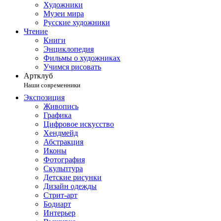
Художники
Музеи мира
Русские художники
Чтение
Книги
Энциклопедия
Фильмы о художниках
Учимся рисовать
Артклуб
Наши современники
Экспозиция
Живопись
Графика
Цифровое искусство
Хендмейд
Абстракция
Иконы
Фотография
Скульптура
Детские рисунки
Дизайн одежды
Стрит-арт
Бодиарт
Интерьер