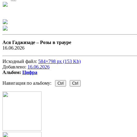
Aся Гаджизаде –
Розы в трауре
16.06.2026
Исходный файл:
584×798 px (153 Kb)
Добавлено:
16.06.2026
Альбом:
Цифра
Навигация по альбому:
Ctrl
Ctrl