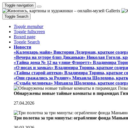
Toggle navigation
Toggle Search
Toggle menubar
Toggle fullscreen
Boxed page
Toggle Search
Новости
«Календарь майя» Виктории Ледерман, краткое содер
«Вечера на хуторе близ Диканьки» Николая Гоголя, к
«Тайна дома № 12 на улице Флоретт» Владимира Тори
«О носах и замка́х» Владимира Торина, краткое содер
«Тайны старой аптеки» Владимира Торина, краткое с
«Они сражались за Родину» Михаила Шолохова, кратк
«Судьба человека» Михаила Шолохова, краткое содер
Обнаружены новые тайные комнаты в пирамидах Гиз
27.04.2026
Три полотна за три минуты: ограбление фонда Манья
30.03.2026