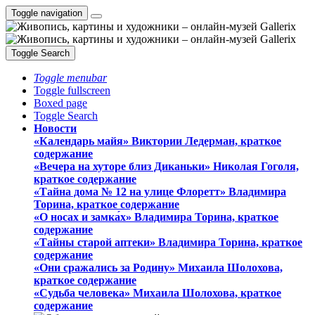
Toggle navigation
Toggle Search
Toggle menubar
Toggle fullscreen
Boxed page
Toggle Search
Новости
«Календарь майя» Виктории Ледерман, краткое
содержание
«Вечера на хуторе близ Диканьки» Николая Гоголя,
краткое содержание
«Тайна дома № 12 на улице Флоретт» Владимира
Торина, краткое содержание
«О носах и замка́х» Владимира Торина, краткое
содержание
«Тайны старой аптеки» Владимира Торина, краткое
содержание
«Они сражались за Родину» Михаила Шолохова,
краткое содержание
«Судьба человека» Михаила Шолохова, краткое
содержание