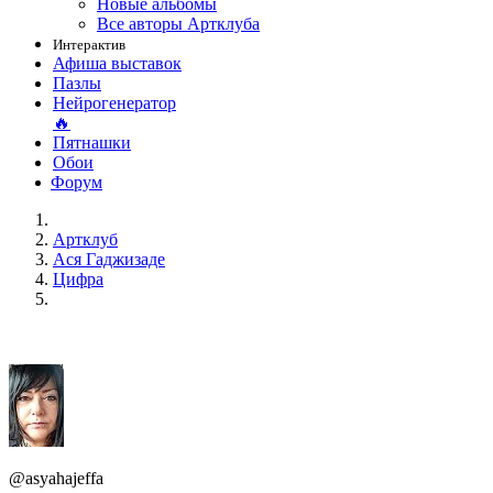
Новые альбомы
Все авторы Артклуба
Интерактив
Афиша выставок
Пазлы
Нейрогенератор
🔥
Пятнашки
Обои
Форум
Артклуб
Aся Гаджизаде
Цифра
@asyahajeffa