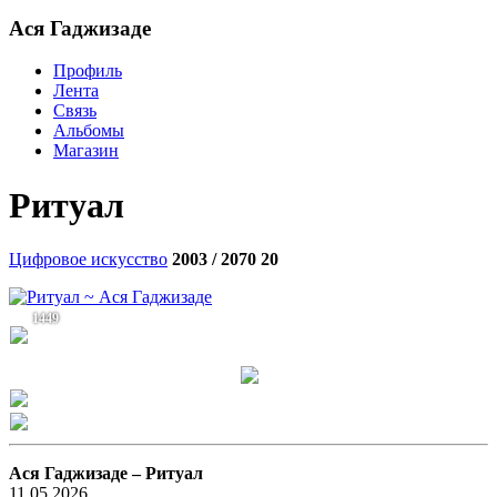
Aся Гаджизаде
Профиль
Лента
Связь
Альбомы
Магазин
Ритуал
Цифровое искусство
2003 / 2070
20
1449
Aся Гаджизаде –
Ритуал
11.05.2026