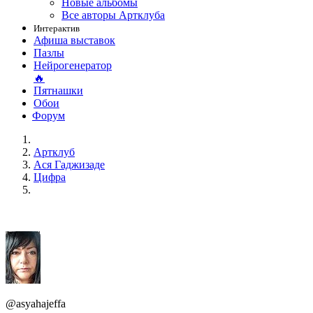
Новые альбомы
Все авторы Артклуба
Интерактив
Афиша выставок
Пазлы
Нейрогенератор
🔥
Пятнашки
Обои
Форум
Артклуб
Aся Гаджизаде
Цифра
@asyahajeffa