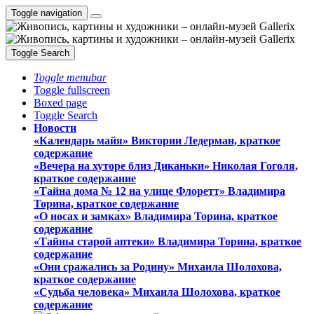
Toggle navigation
Toggle Search
Toggle menubar
Toggle fullscreen
Boxed page
Toggle Search
Новости
«Календарь майя» Виктории Ледерман, краткое
содержание
«Вечера на хуторе близ Диканьки» Николая Гоголя,
краткое содержание
«Тайна дома № 12 на улице Флоретт» Владимира
Торина, краткое содержание
«О носах и замка́х» Владимира Торина, краткое
содержание
«Тайны старой аптеки» Владимира Торина, краткое
содержание
«Они сражались за Родину» Михаила Шолохова,
краткое содержание
«Судьба человека» Михаила Шолохова, краткое
содержание