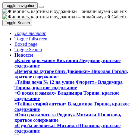
Toggle navigation
Toggle Search
Toggle menubar
Toggle fullscreen
Boxed page
Toggle Search
Новости
«Календарь майя» Виктории Ледерман, краткое
содержание
«Вечера на хуторе близ Диканьки» Николая Гоголя,
краткое содержание
«Тайна дома № 12 на улице Флоретт» Владимира
Торина, краткое содержание
«О носах и замка́х» Владимира Торина, краткое
содержание
«Тайны старой аптеки» Владимира Торина, краткое
содержание
«Они сражались за Родину» Михаила Шолохова,
краткое содержание
«Судьба человека» Михаила Шолохова, краткое
содержание