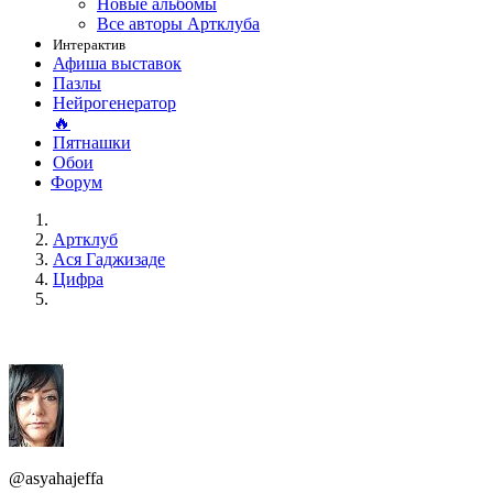
Новые альбомы
Все авторы Артклуба
Интерактив
Афиша выставок
Пазлы
Нейрогенератор
🔥
Пятнашки
Обои
Форум
Артклуб
Aся Гаджизаде
Цифра
@asyahajeffa