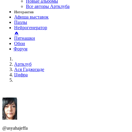
Новые альбомы
Все авторы Артклуба
Интерактив
Афиша выставок
Пазлы
Нейрогенератор
🔥
Пятнашки
Обои
Форум
Артклуб
Aся Гаджизаде
Цифра
@asyahajeffa