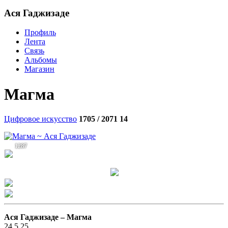
Aся Гаджизаде
Профиль
Лента
Связь
Альбомы
Магазин
Магма
Цифровое искусство
1705 / 2071
14
1287
Aся Гаджизаде –
Магма
24.5.25