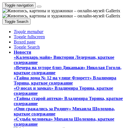
Toggle navigation
Toggle Search
Toggle menubar
Toggle fullscreen
Boxed page
Toggle Search
Новости
«Календарь майя» Виктории Ледерман, краткое
содержание
«Вечера на хуторе близ Диканьки» Николая Гоголя,
краткое содержание
«Тайна дома № 12 на улице Флоретт» Владимира
Торина, краткое содержание
«О носах и замка́х» Владимира Торина, краткое
содержание
«Тайны старой аптеки» Владимира Торина, краткое
содержание
«Они сражались за Родину» Михаила Шолохова,
краткое содержание
«Судьба человека» Михаила Шолохова, краткое
содержание