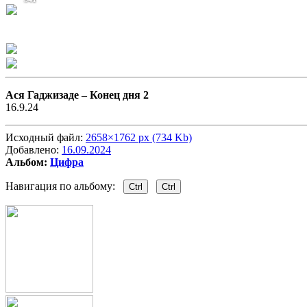
Aся Гаджизаде –
Конец дня 2
16.9.24
Исходный файл:
2658×1762 px (734 Kb)
Добавлено:
16.09.2024
Альбом:
Цифра
Навигация по альбому:
Ctrl
Ctrl