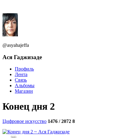
@asyahajeffa
Aся Гаджизаде
Профиль
Лента
Связь
Альбомы
Магазин
Конец дня 2
Цифровое искусство
1476 / 2072
8
341