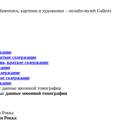
жание
раткое содержание
на, краткое содержание
жание
одержание
ое содержание
жание
ы: данные мюонной томографии
ни Рокка