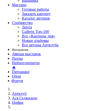
Вышивка
Магазин
Готовые работы
Заказать картину
Каталог авторов
Сообщество
Лента
Gallerix Топ-100
Все «Картины дня»
Новые альбомы
Все авторы Артклуба
Интерактив
Афиша выставок
Пазлы
Нейрогенератор
🔥
Пятнашки
Обои
Форум
Артклуб
Aся Гаджизаде
Цифра