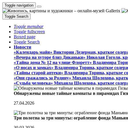
Toggle navigation
Toggle Search
Toggle menubar
Toggle fullscreen
Boxed page
Toggle Search
Новости
«Календарь майя» Виктории Ледерман, краткое содер
«Вечера на хуторе близ Диканьки» Николая Гоголя, к
«Тайна дома № 12 на улице Флоретт» Владимира Тори
«О носах и замка́х» Владимира Торина, краткое содер
«Тайны старой аптеки» Владимира Торина, краткое с
«Они сражались за Родину» Михаила Шолохова, кратк
«Судьба человека» Михаила Шолохова, краткое содер
Обнаружены новые тайные комнаты в пирамидах Гиз
27.04.2026
Три полотна за три минуты: ограбление фонда Манья
30.03.2026