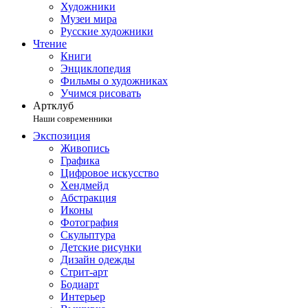
Художники
Музеи мира
Русские художники
Чтение
Книги
Энциклопедия
Фильмы о художниках
Учимся рисовать
Артклуб
Наши современники
Экспозиция
Живопись
Графика
Цифровое искусство
Хендмейд
Абстракция
Иконы
Фотография
Скульптура
Детские рисунки
Дизайн одежды
Стрит-арт
Бодиарт
Интерьер