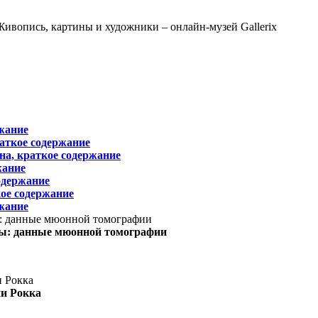
жание
раткое содержание
на, краткое содержание
жание
одержание
ое содержание
жание
ы: данные мюонной томографии
ни Рокка