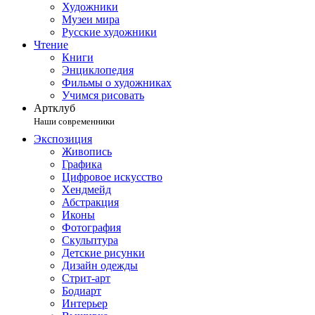
Художники
Музеи мира
Русские художники
Чтение
Книги
Энциклопедия
Фильмы о художниках
Учимся рисовать
Артклуб
Наши современники
Экспозиция
Живопись
Графика
Цифровое искусство
Хендмейд
Абстракция
Иконы
Фотография
Скульптура
Детские рисунки
Дизайн одежды
Стрит-арт
Бодиарт
Интерьер