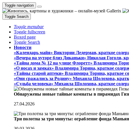
Toggle navigation
Toggle Search
Toggle menubar
Toggle fullscreen
Boxed page
Toggle Search
Новости
«Календарь майя» Виктории Ледерман, краткое содер
«Вечера на хуторе близ Диканьки» Николая Гоголя, к
«Тайна дома № 12 на улице Флоретт» Владимира Тори
«О носах и замка́х» Владимира Торина, краткое содер
«Тайны старой аптеки» Владимира Торина, краткое с
«Они сражались за Родину» Михаила Шолохова, кратк
«Судьба человека» Михаила Шолохова, краткое содер
Обнаружены новые тайные комнаты в пирамидах Гиз
27.04.2026
Три полотна за три минуты: ограбление фонда Манья
30.03.2026