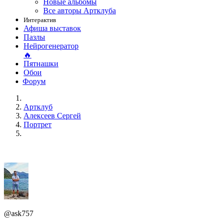
Новые альбомы
Все авторы Артклуба
Интерактив
Афиша выставок
Пазлы
Нейрогенератор
🔥
Пятнашки
Обои
Форум
Артклуб
Алексеев Сергей
Портрет
@ask757