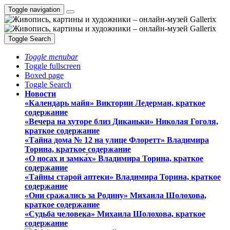
Toggle navigation
Toggle Search
Toggle menubar
Toggle fullscreen
Boxed page
Toggle Search
Новости
«Календарь майя» Виктории Ледерман, краткое
содержание
«Вечера на хуторе близ Диканьки» Николая Гоголя,
краткое содержание
«Тайна дома № 12 на улице Флоретт» Владимира
Торина, краткое содержание
«О носах и замка́х» Владимира Торина, краткое
содержание
«Тайны старой аптеки» Владимира Торина, краткое
содержание
«Они сражались за Родину» Михаила Шолохова,
краткое содержание
«Судьба человека» Михаила Шолохова, краткое
содержание