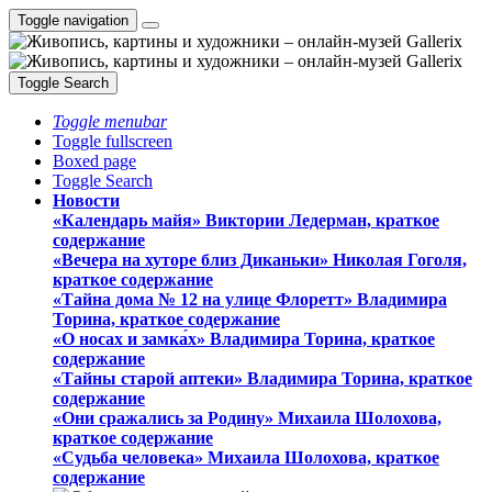
Toggle navigation
Toggle Search
Toggle menubar
Toggle fullscreen
Boxed page
Toggle Search
Новости
«Календарь майя» Виктории Ледерман, краткое
содержание
«Вечера на хуторе близ Диканьки» Николая Гоголя,
краткое содержание
«Тайна дома № 12 на улице Флоретт» Владимира
Торина, краткое содержание
«О носах и замка́х» Владимира Торина, краткое
содержание
«Тайны старой аптеки» Владимира Торина, краткое
содержание
«Они сражались за Родину» Михаила Шолохова,
краткое содержание
«Судьба человека» Михаила Шолохова, краткое
содержание