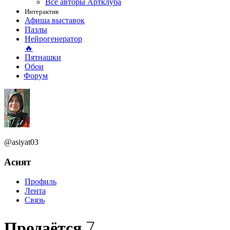
Все авторы Артклуба
Интерактив
Афиша выставок
Пазлы
Нейрогенератор
🔥
Пятнашки
Обои
Форум
@asiyat03
Асият
Профиль
Лента
Связь
7
Продаётся