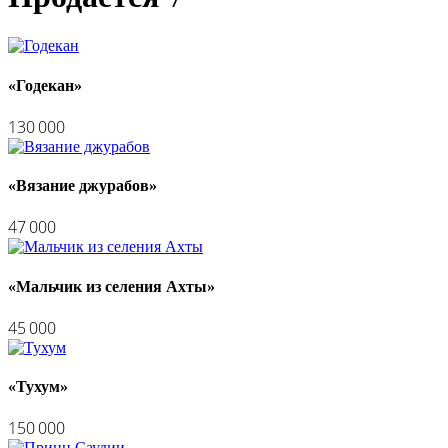
«Годекан»
130 000
«Вязание джурабов»
47 000
«Мальчик из селения Ахты»
45 000
«Тухум»
150 000