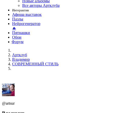
Новые альбомы
Все авторы Артклуба
Интерактив
Афиша выставок
Пазлы
Нейрогенератор
🔥
Пятнашки
Обои
Форум
Артклуб
Владимир
СОВРЕМЕННЫЙ СТИЛЬ
@artsur