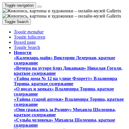
Toggle navigation
Toggle Search
Toggle menubar
Toggle fullscreen
Boxed page
Toggle Search
Новости
«Календарь майя» Виктории Ледерман, краткое
содержание
«Вечера на хуторе близ Диканьки» Николая Гоголя,
краткое содержание
«Тайна дома № 12 на улице Флоретт» Владимира
Торина, краткое содержание
«О носах и замка́х» Владимира Торина, краткое
содержание
«Тайны старой аптеки» Владимира Торина, краткое
содержание
«Они сражались за Родину» Михаила Шолохова,
краткое содержание
«Судьба человека» Михаила Шолохова, краткое
содержание