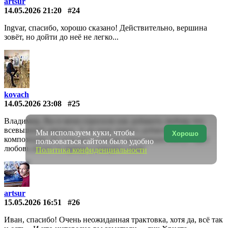
artsur
14.05.2026 21:20
#24
Ingvar, спасибо, хорошо сказано! Действительно, вершина
зовёт, но дойти до неё не легко...
kovach
14.05.2026 23:08
#25
Владимир, Вы в меня спросили как добавить любовь что
всевышний даровал. А не надо ничего добавлять у Вас в
Мы используем куки, чтобы
Хорошо
композиции это есть вот в центре композиции Иисус идет
пользоваться сайтом было удобно
любовь несет! А правда у каждого своя!
Политика конфиденциальности
artsur
15.05.2026 16:51
#26
Иван, спасибо! Очень неожиданная трактовка, хотя да, всё так