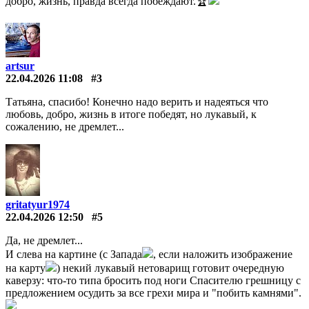
добро, жизнь, правда всегда побеждают.🏆
artsur
22.04.2026 11:08
#3
Татьяна, спасибо! Конечно надо верить и надеяться что
любовь, добро, жизнь в итоге победят, но лукавый, к
сожалению, не дремлет...
gritatyur1974
22.04.2026 12:50
#5
Да, не дремлет...
И слева на картине (с Запада
, если наложить изображение
на карту
) некий лукавый нетоварищ готовит очередную
каверзу: что-то типа бросить под ноги Спасителю грешницу с
предложением осудить за все грехи мира и "побить камнями".