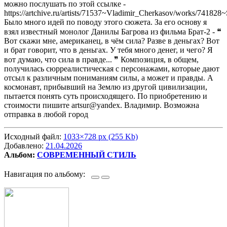
можно послушать по этой ссылке -
https://artchive.ru/artists/71537~Vladimir_Cherkasov/works/741828
Было много идей по поводу этого сюжета. За его основу я
взял известный монолог Данилы Багрова из фильма Брат-2 - ❝
Вот скажи мне, американец, в чём сила? Разве в деньгах? Вот
и брат говорит, что в деньгах. У тебя много денег, и чего? Я
вот думаю, что сила в правде... ❞ Композиция, в общем,
получилась сюрреалистическая с персонажами, которые дают
отсыл к различным пониманиям силы, а может и правды. А
космонавт, прибывший на Землю из другой цивилизации,
пытается понять суть происходящего. По приобретению и
стоимости пишите artsur@yandex. Владимир. Возможна
отправка в любой город
Исходный файл:
1033×728 px (255 Kb)
Добавлено:
21.04.2026
Альбом:
СОВРЕМЕННЫЙ СТИЛЬ
Навигация по альбому: