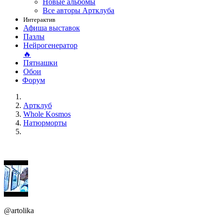
Новые альбомы
Все авторы Артклуба
Интерактив
Афиша выставок
Пазлы
Нейрогенератор
🔥
Пятнашки
Обои
Форум
Артклуб
Whole Kosmos
Натюрморты
@artolika