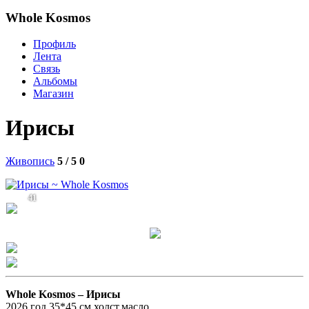
Whole Kosmos
Профиль
Лента
Связь
Альбомы
Магазин
Ирисы
Живопись
5 / 5
0
41
Whole Kosmos –
Ирисы
2026 год,35*45 см,холст,масло