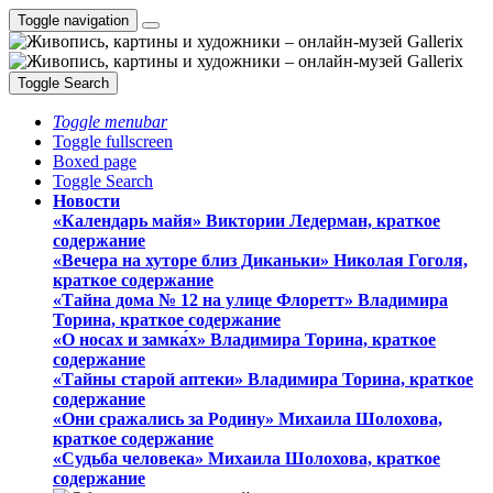
Toggle navigation
Toggle Search
Toggle menubar
Toggle fullscreen
Boxed page
Toggle Search
Новости
«Календарь майя» Виктории Ледерман, краткое
содержание
«Вечера на хуторе близ Диканьки» Николая Гоголя,
краткое содержание
«Тайна дома № 12 на улице Флоретт» Владимира
Торина, краткое содержание
«О носах и замка́х» Владимира Торина, краткое
содержание
«Тайны старой аптеки» Владимира Торина, краткое
содержание
«Они сражались за Родину» Михаила Шолохова,
краткое содержание
«Судьба человека» Михаила Шолохова, краткое
содержание