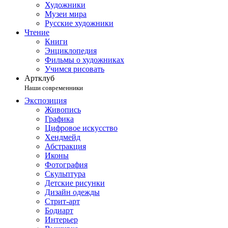
Художники
Музеи мира
Русские художники
Чтение
Книги
Энциклопедия
Фильмы о художниках
Учимся рисовать
Артклуб
Наши современники
Экспозиция
Живопись
Графика
Цифровое искусство
Хендмейд
Абстракция
Иконы
Фотография
Скульптура
Детские рисунки
Дизайн одежды
Стрит-арт
Бодиарт
Интерьер