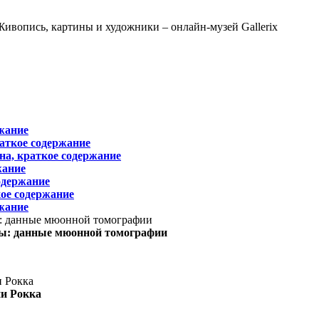
жание
раткое содержание
на, краткое содержание
жание
одержание
ое содержание
жание
ы: данные мюонной томографии
ни Рокка