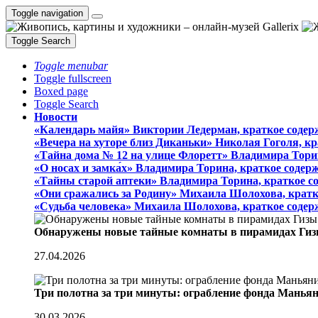
Toggle navigation
Toggle Search
Toggle menubar
Toggle fullscreen
Boxed page
Toggle Search
Новости
«Календарь майя» Виктории Ледерман, краткое содер
«Вечера на хуторе близ Диканьки» Николая Гоголя, к
«Тайна дома № 12 на улице Флоретт» Владимира Тори
«О носах и замка́х» Владимира Торина, краткое содер
«Тайны старой аптеки» Владимира Торина, краткое с
«Они сражались за Родину» Михаила Шолохова, кратк
«Судьба человека» Михаила Шолохова, краткое содер
Обнаружены новые тайные комнаты в пирамидах Гиз
27.04.2026
Три полотна за три минуты: ограбление фонда Манья
30.03.2026