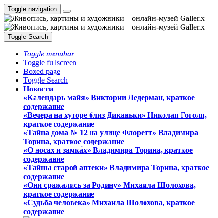
Toggle navigation
Toggle Search
Toggle menubar
Toggle fullscreen
Boxed page
Toggle Search
Новости
«Календарь майя» Виктории Ледерман, краткое
содержание
«Вечера на хуторе близ Диканьки» Николая Гоголя,
краткое содержание
«Тайна дома № 12 на улице Флоретт» Владимира
Торина, краткое содержание
«О носах и замка́х» Владимира Торина, краткое
содержание
«Тайны старой аптеки» Владимира Торина, краткое
содержание
«Они сражались за Родину» Михаила Шолохова,
краткое содержание
«Судьба человека» Михаила Шолохова, краткое
содержание