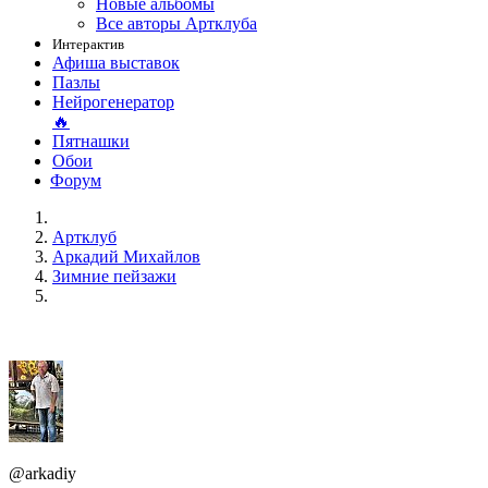
Новые альбомы
Все авторы Артклуба
Интерактив
Афиша выставок
Пазлы
Нейрогенератор
🔥
Пятнашки
Обои
Форум
Артклуб
Аркадий Михайлов
Зимние пейзажи
@arkadiy