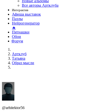
Новые альбомы
Все авторы Артклуба
Интерактив
Афиша выставок
Пазлы
Нейрогенератор
🔥
Пятнашки
Обои
Форум
Артклуб
Татьяна
Образ мысли
@arhitektor56