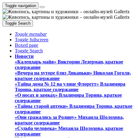
Toggle navigation
Toggle Search
Toggle menubar
Toggle fullscreen
Boxed page
Toggle Search
Новости
«Календарь майя» Виктории Ледерман, краткое
содержание
«Вечера на хуторе близ Диканьки» Николая Гоголя,
краткое содержание
«Тайна дома № 12 на улице Флоретт» Владимира
Торина, краткое содержание
«О носах и замка́х» Владимира Торина, краткое
содержание
«Тайны старой аптеки» Владимира Торина, краткое
содержание
«Они сражались за Родину» Михаила Шолохова,
краткое содержание
«Судьба человека» Михаила Шолохова, краткое
содержание