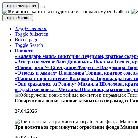
Toggle navigation
Toggle Search
Toggle menubar
Toggle fullscreen
Boxed page
Toggle Search
Новости
«Календарь майя» Виктории Ледерман, краткое содер
«Вечера на хуторе близ Диканьки» Николая Гоголя, к
«Тайна дома № 12 на улице Флоретт» Владимира Тори
«О носах и замка́х» Владимира Торина, краткое содер
«Тайны старой аптеки» Владимира Торина, краткое с
«Они сражались за Родину» Михаила Шолохова, кратк
«Судьба человека» Михаила Шолохова, краткое содер
Обнаружены новые тайные комнаты в пирамидах Гиз
27.04.2026
Три полотна за три минуты: ограбление фонда Манья
30.03.2026