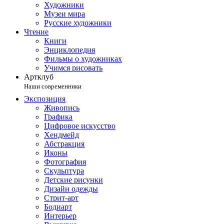
Художники
Музеи мира
Русские художники
Чтение
Книги
Энциклопедия
Фильмы о художниках
Учимся рисовать
Артклуб
Наши современники
Экспозиция
Живопись
Графика
Цифровое искусство
Хендмейд
Абстракция
Иконы
Фотография
Скульптура
Детские рисунки
Дизайн одежды
Стрит-арт
Бодиарт
Интерьер