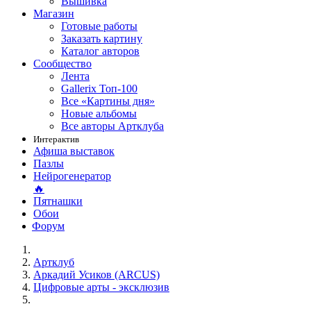
Вышивка
Магазин
Готовые работы
Заказать картину
Каталог авторов
Сообщество
Лента
Gallerix Топ-100
Все «Картины дня»
Новые альбомы
Все авторы Артклуба
Интерактив
Афиша выставок
Пазлы
Нейрогенератор
🔥
Пятнашки
Обои
Форум
Артклуб
Аркадий Усиков (ARCUS)
Цифровые арты - эксклюзив