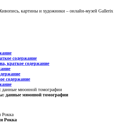
жание
раткое содержание
на, краткое содержание
жание
одержание
ое содержание
жание
ы: данные мюонной томографии
ни Рокка