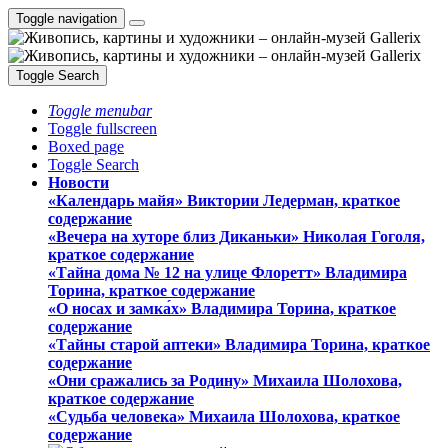
Toggle navigation
Toggle Search
Toggle menubar
Toggle fullscreen
Boxed page
Toggle Search
Новости
«Календарь майя» Виктории Ледерман, краткое
содержание
«Вечера на хуторе близ Диканьки» Николая Гоголя,
краткое содержание
«Тайна дома № 12 на улице Флоретт» Владимира
Торина, краткое содержание
«О носах и замка́х» Владимира Торина, краткое
содержание
«Тайны старой аптеки» Владимира Торина, краткое
содержание
«Они сражались за Родину» Михаила Шолохова,
краткое содержание
«Судьба человека» Михаила Шолохова, краткое
содержание