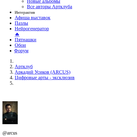
Новые альбомы
Все авторы Артклуба
Интерактив
Афиша выставок
Пазлы
Нейрогенератор
🔥
Пятнашки
Обои
Форум
Артклуб
Аркадий Усиков (ARCUS)
Цифровые арты - эксклюзив
@arcus