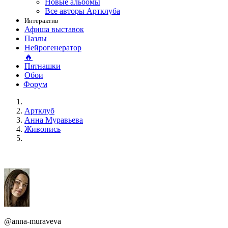
Новые альбомы
Все авторы Артклуба
Интерактив
Афиша выставок
Пазлы
Нейрогенератор
🔥
Пятнашки
Обои
Форум
Артклуб
Анна Муравьева
Живопись
@anna-muraveva