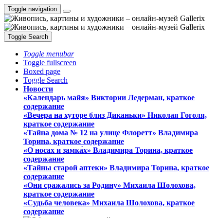
Toggle navigation
Toggle Search
Toggle menubar
Toggle fullscreen
Boxed page
Toggle Search
Новости
«Календарь майя» Виктории Ледерман, краткое
содержание
«Вечера на хуторе близ Диканьки» Николая Гоголя,
краткое содержание
«Тайна дома № 12 на улице Флоретт» Владимира
Торина, краткое содержание
«О носах и замка́х» Владимира Торина, краткое
содержание
«Тайны старой аптеки» Владимира Торина, краткое
содержание
«Они сражались за Родину» Михаила Шолохова,
краткое содержание
«Судьба человека» Михаила Шолохова, краткое
содержание