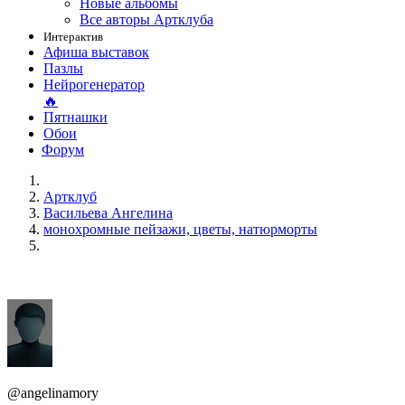
Новые альбомы
Все авторы Артклуба
Интерактив
Афиша выставок
Пазлы
Нейрогенератор
🔥
Пятнашки
Обои
Форум
Артклуб
Васильева Ангелина
монохромные пейзажи, цветы, натюрморты
@angelinamory