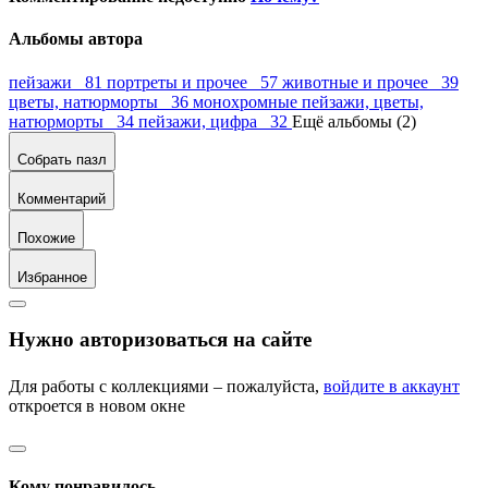
Альбомы автора
пейзажи 81
портреты и прочее 57
животные и прочее 39
цветы, натюрморты 36
монохромные пейзажи, цветы,
натюрморты 34
пейзажи, цифра 32
Ещё альбомы (2)
Собрать пазл
Комментарий
Похожие
Избранное
Нужно авторизоваться на сайте
Для работы с коллекциями – пожалуйста,
войдите в аккаунт
откроется в новом окне
Кому понравилось