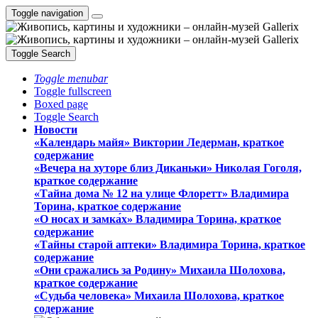
Toggle navigation
Toggle Search
Toggle menubar
Toggle fullscreen
Boxed page
Toggle Search
Новости
«Календарь майя» Виктории Ледерман, краткое
содержание
«Вечера на хуторе близ Диканьки» Николая Гоголя,
краткое содержание
«Тайна дома № 12 на улице Флоретт» Владимира
Торина, краткое содержание
«О носах и замка́х» Владимира Торина, краткое
содержание
«Тайны старой аптеки» Владимира Торина, краткое
содержание
«Они сражались за Родину» Михаила Шолохова,
краткое содержание
«Судьба человека» Михаила Шолохова, краткое
содержание