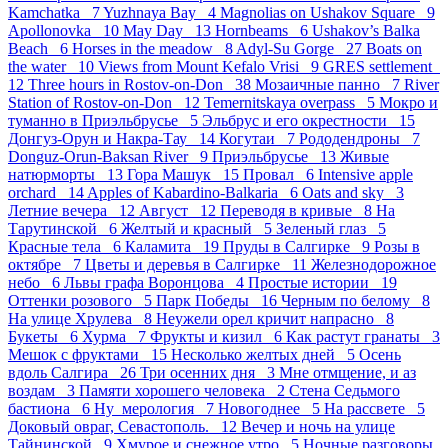
Kamchatka 7
Yuzhnaya Bay 4
Magnolias on Ushakov Square 9
Apollonovka 10
May Day 13
Hornbeams 6
Ushakov’s Balka
Beach 6
Horses in the meadow 8
Adyl-Su Gorge 27
Boats on
the water 10
Views from Mount Kefalo Vrisi 9
GRES settlement
12
Three hours in Rostov-on-Don 38
Мозаичные панно 7
River
Station of Rostov-on-Don 12
Temernitskaya overpass 5
Мокро и
туманно в Приэльбрусье 5
Эльбрус и его окрестности 15
Донгуз-Орун и Накра-Тау 14
Когутаи 7
Рододендроны 7
Donguz-Orun-Baksan River 9
Приэльбрусье 13
Живые
натюрморты 13
Гора Машук 15
Провал 6
Intensive apple
orchard 14
Apples of Kabardino-Balkaria 6
Oats and sky 3
Летние вечера 12
Август 12
Переводя в кривые 8
На
Тарутинской 6
Желтый и красный 5
Зеленый глаз 5
Красные тела 6
Каламита 19
Пруды в Салгирке 9
Розы в
октябре 7
Цветы и деревья в Салгирке 11
Железнодорожное
небо 6
Львы графа Воронцова 4
Простые истории 19
Оттенки розового 5
Парк Победы 16
Черным по белому 8
На улице Хрулева 8
Неужели орел кричит напрасно 8
Букеты 6
Хурма 7
Фрукты и кизил 6
Как растут гранаты 3
Мешок с фруктами 15
Несколько желтых дней 5
Осень
вдоль Салгира 26
Три осенних дня 3
Мне отмщение, и аз
воздам 3
Памяти хорошего человека 2
Стена Седьмого
бастиона 6
Ну_мерология 7
Новогоднее 5
На рассвете 5
Доковый овраг, Севастополь. 12
Вечер и ночь на улице
Тайнинской 9
Хмурое и снежное утро 5
Ночные разговоры