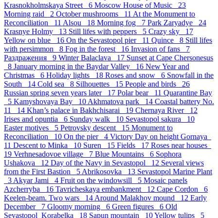
Krasnokholmskaya Street 6
Moscow House of Music 23
Morning raid 2
October mushrooms 11
At the Monument to
Reconciliation 11
Alsou 18
Morning fog 7
Park Zaryadye 24
Krasnye Holmy 13
Still lifes with peppers 5
Crazy sky 17
Yellow on blue 16
On the Sevastopol pier 11
Quince 8
Still lifes
with persimmon 8
Fog in the forest 16
Invasion of fans 7
Раздражения 9
Winter Balaclava 17
Sunset at Cape Chersonesus
8
January morning in the Baydar Valley 16
New Year and
Christmas 6
Holiday lights 18
Roses and snow 6
Snowfall in the
South 14
Cold sea 8
Silhouettes 15
People and birds 26
Russian spring seven years later 17
Polar bear 11
Quarantine Bay
5
Kamyshovaya Bay 10
Akhmatova park 14
Coastal battery No.
11 14
Khan’s palace in Bakhchisarai 19
Chernaya River 12
Irises and opuntia 6
Sunday walk 10
Sevastopol sakura 10
Easter motives 5
Petrovsky descent 15
Monument to
Reconciliation 10
On the pier 4
Victory Day on height Gornaya
11
Descent to Minka 10
Suren 15
Fields 17
Roses near houses
19
Verhnesadovoe village 7
Blue Mountains 6
Sophora
Ushakova 12
Day of the Navy in Sevastopol 12
Several views
from the First Bastion 5
Abrikosovka 13
Sevastopol Marine Plant
3
Akyar Jami 4
Fruit on the windowsill 5
Mosaic panels
Azcherryba 16
Tavricheskaya embankment 12
Cape Cordon 6
Keelen-beam. Two wars 14
Around Malakhov mound 12
Early
December 7
Gloomy morning 6
Green figures 6
Old
Sevastopol_Korabelka 18
Sapun mountain 10
Yellow tulips 5