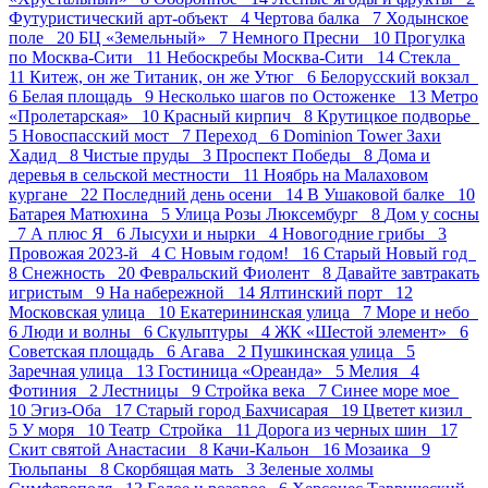
Футуристический арт-объект 4
Чертова балка 7
Ходынское
поле 20
БЦ «Земельный» 7
Немного Пресни 10
Прогулка
по Москва-Сити 11
Небоскребы Москва-Сити 14
Стекла
11
Китеж, он же Титаник, он же Утюг 6
Белорусский вокзал
6
Белая площадь 9
Несколько шагов по Остоженке 13
Метро
«Пролетарская» 10
Красный кирпич 8
Крутицкое подворье
5
Новоспасский мост 7
Переход 6
Dominion Tower Захи
Хадид 8
Чистые пруды 3
Проспект Победы 8
Дома и
деревья в сельской местности 11
Ноябрь на Малаховом
кургане 22
Последний день осени 14
В Ушаковой балке 10
Батарея Матюхина 5
Улица Розы Люксембург 8
Дом у сосны
7
А плюс Я 6
Лысухи и нырки 4
Новогодние грибы 3
Провожая 2023-й 4
С Новым годом! 16
Старый Новый год
8
Снежность 20
Февральский Фиолент 8
Давайте завтракать
игристым 9
На набережной 14
Ялтинский порт 12
Московская улица 10
Екатерининская улица 7
Море и небо
6
Люди и волны 6
Скульптуры 4
ЖК «Шестой элемент» 6
Советская площадь 6
Агава 2
Пушкинская улица 5
Заречная улица 13
Гостиница «Ореанда» 5
Мелия 4
Фотиния 2
Лестницы 9
Стройка века 7
Синее море мое
10
Эгиз-Оба 17
Старый город Бахчисарая 19
Цветет кизил
5
У моря 10
Театр_Стройка 11
Дорога из черных шин 17
Скит святой Анастасии 8
Качи-Кальон 16
Мозаика 9
Тюльпаны 8
Скорбящая мать 3
Зеленые холмы