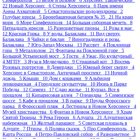
Симферополя 13
Белое и розовое 6
Херсонес Таврический
22
Новый Херсонес 6
Стены Херсонеса 6
Парк имени
Анны Ахматовой 5
Севастопольские рододендроны 2
Голубые ирисы 5
Бронебашенная батарея № 35 21
На краю
моря 6
Море Симферополя 14
Большая соборная мечеть 8
Пятнадцать ирисов 15
Разноцветные пионы 11
Розы в мае
12
Красная Горка 8
У воды. Балаклава 11
Вид сверху.
Балаклава 8
Чайки и баклан 7
Виноградники и розы.
Балаклава 7
Юго-Запад Москвы 13
Рассвет 4
Поклонная
гора 9
Металлолом 21
Фонтаны на Поклонной горе 5
Большой Устьинский мост 5
Гости 4
Ужас, Но культурный
4
МГПУ 3
Яуза в Медведково 9
Страшный кот 3
Восемь
Розовых портретов 8
Демерджи 15
Южный берег сверху 4
Херсонес в Севастополе. Античный проспект 13
Ночной
дождь 5
Крыши 10
Дом с кошками 9
Альбиция
ленкоранская 4
Городские скульптуры 10
Июнь в Парке
Победы 12
Симеиз 17
Сдаю жилье 11
Курзал. Все в
прошлом 11
Кипарисовая аллея 7
Олеандры 5
Симеизское
шоссе 5
Кафе в прошлом 3
В парке 9
Пруды Форосского
парка 8
Форосский пляж 4
Лестницы в Новом Херсонесе 4
Музей христианства 6
Фонтан в Новом Херсонесе 9
Храм
Святой Троицы 9
Река Героон 6
Алушта 21
Алуштинская
набережная 13
Желтый парашют 5
Советская площадь в
Алуште 7
Птицы 6
Поляна сказок 5
Про Симферополь 13
Карта России 4
Петро-Павловский собор 4
Разноцветное 3