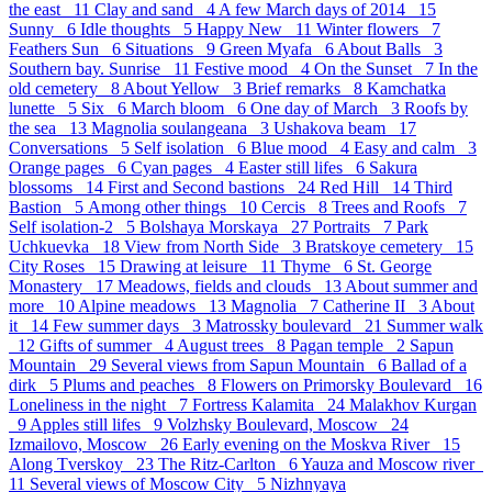
the east 11
Clay and sand 4
A few March days of 2014 15
Sunny 6
Idle thoughts 5
Happy New 11
Winter flowers 7
Feathers Sun 6
Situations 9
Green Myafa 6
About Balls 3
Southern bay. Sunrise 11
Festive mood 4
On the Sunset 7
In the
old cemetery 8
About Yellow 3
Brief remarks 8
Kamchatka
lunette 5
Six 6
March bloom 6
One day of March 3
Roofs by
the sea 13
Magnolia soulangeana 3
Ushakova beam 17
Conversations 5
Self isolation 6
Blue mood 4
Easy and calm 3
Orange pages 6
Cyan pages 4
Easter still lifes 6
Sakura
blossoms 14
First and Second bastions 24
Red Hill 14
Third
Bastion 5
Аmong other things 10
Cercis 8
Trees and Roofs 7
Self isolation-2 5
Bolshaya Morskaya 27
Portraits 7
Park
Uchkuevka 18
View from North Side 3
Bratskoye cemetery 15
City Roses 15
Drawing at leisure 11
Thyme 6
St. George
Monastery 17
Meadows, fields and clouds 13
About summer and
more 10
Alpine meadows 13
Magnolia 7
Catherine II 3
About
it 14
Few summer days 3
Matrossky boulevard 21
Summer walk
12
Gifts of summer 4
August trees 8
Pagan temple 2
Sapun
Mountain 29
Several views from Sapun Mountain 6
Ballad of a
dirk 5
Plums and peaches 8
Flowers on Primorsky Boulevard 16
Loneliness in the night 7
Fortress Kalamita 24
Malakhov Kurgan
9
Apples still lifes 9
Volzhsky Boulevard, Moscow 24
Izmailovo, Moscow 26
Early evening on the Moskva River 15
Along Tverskoy 23
The Ritz-Carlton 6
Yauza and Moscow river
11
Several views of Moscow City 5
Nizhnyaya