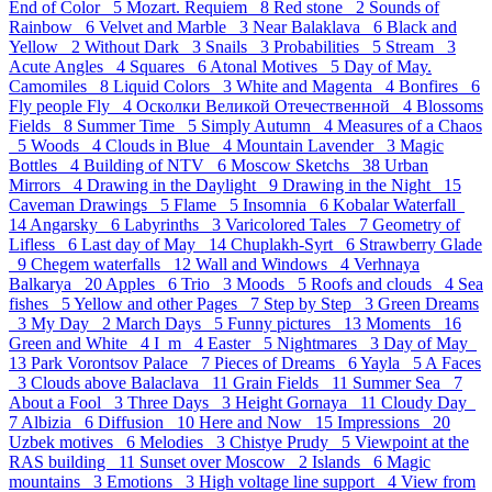
End of Color 5
Mozart. Requiem 8
Red stone 2
Sounds of
Rainbow 6
Velvet and Marble 3
Near Balaklava 6
Black and
Yellow 2
Without Dark 3
Snails 3
Probabilities 5
Stream 3
Acute Angles 4
Squares 6
Atonal Motives 5
Day of May.
Camomiles 8
Liquid Colors 3
White and Magenta 4
Bonfires 6
Fly people Fly 4
Осколки Великой Отечественной 4
Blossoms
Fields 8
Summer Time 5
Simply Autumn 4
Measures of a Chaos
5
Woods 4
Clouds in Blue 4
Mountain Lavender 3
Magic
Bottles 4
Building of NTV 6
Moscow Sketchs 38
Urban
Mirrors 4
Drawing in the Daylight 9
Drawing in the Night 15
Caveman Drawings 5
Flame 5
Insomnia 6
Kobalar Waterfall
14
Angarsky 6
Labyrinths 3
Varicolored Tales 7
Geometry of
Lifless 6
Last day of May 14
Chuplakh-Syrt 6
Strawberry Glade
9
Chegem waterfalls 12
Wall and Windows 4
Verhnaya
Balkarya 20
Apples 6
Trio 3
Moods 5
Roofs and clouds 4
Sea
fishes 5
Yellow and other Pages 7
Step by Step 3
Green Dreams
3
My Day 2
March Days 5
Funny pictures 13
Moments 16
Green and White 4
I_m 4
Easter 5
Nightmares 3
Day of May
13
Park Vorontsov Palace 7
Pieces of Dreams 6
Yayla 5
A Faces
3
Clouds above Balaclava 11
Grain Fields 11
Summer Sea 7
About a Fool 3
Three Days 3
Height Gornaya 11
Cloudy Day
7
Albizia 6
Diffusion 10
Here and Now 15
Impressions 20
Uzbek motives 6
Melodies 3
Chistye Prudy 5
Viewpoint at the
RAS building 11
Sunset over Moscow 2
Islands 6
Magic
mountains 3
Emotions 3
High voltage line support 4
View from