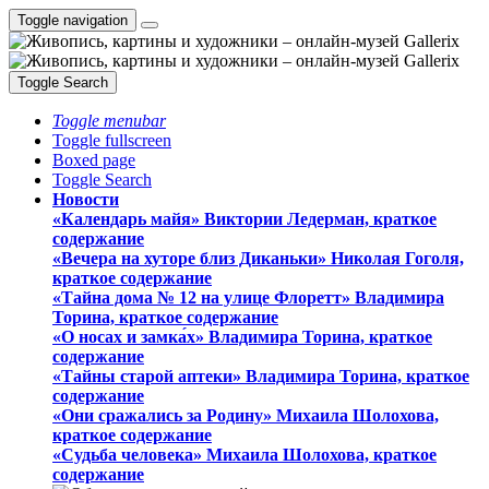
Toggle navigation
Toggle Search
Toggle menubar
Toggle fullscreen
Boxed page
Toggle Search
Новости
«Календарь майя» Виктории Ледерман, краткое
содержание
«Вечера на хуторе близ Диканьки» Николая Гоголя,
краткое содержание
«Тайна дома № 12 на улице Флоретт» Владимира
Торина, краткое содержание
«О носах и замка́х» Владимира Торина, краткое
содержание
«Тайны старой аптеки» Владимира Торина, краткое
содержание
«Они сражались за Родину» Михаила Шолохова,
краткое содержание
«Судьба человека» Михаила Шолохова, краткое
содержание