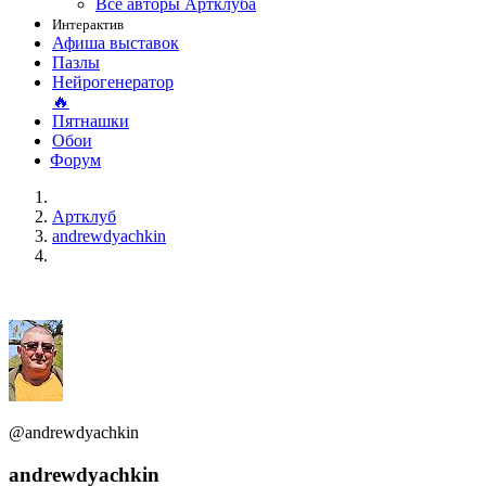
Все авторы Артклуба
Интерактив
Афиша выставок
Пазлы
Нейрогенератор
🔥
Пятнашки
Обои
Форум
Артклуб
andrewdyachkin
@andrewdyachkin
andrewdyachkin