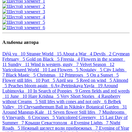
Альбомы автора
Déjà vu 10
Strange World 15
About a War 4
Devils 2
Crymean
February 5
Gold on Black 5
Freesia 4
Flowers in the scanner
11
Sundry 11
Wind is western, gusty 7
Velvet Season 12
Varicoloured World 10
Last Flowers 5
Nostalgy 5
City Lights
7
Black Magic 5
Christmas 12
Primroses 5
On a Sunset 5
Flower still lifes 10
Port 5
April sea 5
Reed on wind 5
Almond
5
Peaches bloom again 6
Ay-Petrinskaya Yayla 19
Around
Lubimovka 10
In Search of Poppies 9
Green fields and red weeds
11
June 10
Hare Krishna 5
Very Short Stories 4
Raspberry
without Creams 5
Still lifes with cones and not only 6
Belbek
Valley 19
Chrysanthemum Ball in Nikitsky Botanical Garden 31
Around Mangup-Kale 11
Seven flower Still lifes 7
Mushrooms
6
Vineyards 6
Crocuses 5
Varicolored Greenery 15
Last Day of
Summer 7
Крыши Севастополя 4
Evening Lights 7
Night
Roads 5
Нежный шелест волн прибрежных 7
Evening of Year