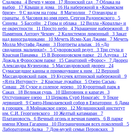
Сладкова 4
Вечер у моря 17
Японский сад 7
Облака на
выбор 17
Крыши и дома 16
На набережной в «Крымском
бризе» 9
С видом на горы 8
Магнолии 7
Олеандры и
гранаты 6
Часовня во имя преп. Сергия Радонежского 5
Синева 5
Бассейн 2
Горы и облака 12
Вилла «Кораллы» и
ее окрестности 11
Просто небо 4
Украшение набережной 8
Памятник Антону Чехову 2
Калистемон лимонный 3
Закат
над виноградниками 10
Мечеть Исми-Хан Джами 7
Мечеть
Молла Мустафа Джами 3
Портреты альпак 16
«До
свидания, мальчики!» 5
Суворовский редут 3
Три стула и
Красная Панамка 15
В Воронцовском парке 21
Алупка 12
Дождь в Форосском парке 15
Санаторий «Форос» 7
Дворец
Александра Кузнецова 5
Массандровский дворец 24
Сумасшедшие канны и примкнувшие к ним 12
Верхний
Массандровский парк 19
Кусочек ялтинской набережной 9
«Ялта Интурист» 2
Красные лужайки 5
Озеро Сасык-
Сиваш 28
Сухое и соленое дерево 10
Курортный парк в
Саках 18
Великая сушь 10
Шиповник и карагач 3
Отступившее озеро 13
Церковь Сурб Никогаёс 9
Текие
дервишей 9
Свято-Николаевский собор в Евпатории 6
Дама
в горошек 8
Мойнакское озеро 12
Медицинский институт
им. С.И. Георгиевского 10
Желтый катамаран 7
Платановость 6
Вечный огонь и вечная память 6
В парке
имени Юрия Гагарина 10
Пограничникам всех поколений 5
Лабораторная балка 7
Дом-музей семьи Перовских 3