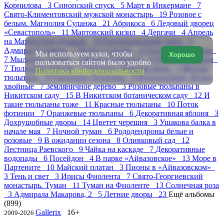
Корнилова 3
Синопский спуск 5
Март в Инкермане 7
Свято-Климентовский мужской монастырь 19
Розовое с
белым. Магнолия Суланжа 21
Абрикоса 6
Ледовый дворец
«Севастополь» 11
Мартовский кизил 4
Дергачи 4
Апрель
на Матросском бульваре 10
Екатерининский сквер 5
Адмирал Сенявин 7
Ветки и крыши 4
Охота на тюльпаны
Мы используем куки, чтобы
Хорошо
7
Мыльные пузыри 5
Парад тюльпанов 8
Белые тюльпаны
пользоваться сайтом было удобно
7
Тюльпаны Dotcom 7
Платаны. Изящная мощь 5
Желтые
Политика конфиденциальности
тюльпаны 9
Сказочные тюльпаны 8
Вечнозеленые. Вечно
хвойные 7
Земляничное дерево 3
Розовые тюльпаны в
Никитском саду 15
В Никитском ботаническом саду 12
И
такие тюльпаны тоже 11
Красные тюльпаны 10
Поток
фотинии 7
Оранжевые тюльпаны 6
Декоративная яблоня 3
Дохрущобные дворы 14
Цветет черешня 3
Ушакова балка в
начале мая 7
Ночной туман 6
Рододендроны белые и
розовые 9
В ожидании сезона 8
Оливковый сад 12
Лестница Раевского 9
Чайка на каскаде 7
Декоративные
водопады 6
Посейдон 4
В парке «Айвазовское» 13
Море в
Партените 10
Майский платан 3
Пионы в «Айвазовском»
3
Тень и свет 3
Ирисы Фиолента 7
Свято-Георгиевский
монастырь. Туман 11
Туман на Фиоленте 13
Солнечная роза
3
Адмирала Макарова, 2 5
Летние дворы 23
Ещё альбомы
(899)
Gallerix
16+
2009-2026