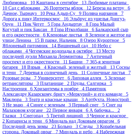
Любимовка 10
Каштаны в сентябре 13
Любимые платаны
10
Сад с яблоками 26
Портреты яблок 12
Береза на ветру 6
Дачное, Тырнауз 10
Река Адыр-Су 9
Поляна нарзанов 7
Дорога к пику Интеркосмос 16
Эльбрус из ущелья Донгуз-
Орун 11
Пик Чегет 5
Гора Андыртау 8
Гора Малый
Когутай и пик Баксан 8
Гора Итколбаши 6
Балкарский сыр
и его окрестности 6
Кленовые листья 8
Зеленое и желтое на
улице Ленина 15
В парке. Нальчик 8
Озеро Курортное 5
Яблоневый питомник 14
Вишневый сад 10
Небо с
облаками 4
Чегемские водопады в октябре 13
Место
последней дуэли Михаила Лермонтова 7
Античный
проспект и его окрестности 11
Башни 7
365-я зенитная
батарея 18
Взрыв 4
Красный, зеленый и желтый 13
Сосны
и тени 7
Деревья в солнечный день 11
Солнечные листья 7
Розовые розы 7
Университет 6
Липовая аллея 5
Зеленые
ретрансляторы 3
Платанище 2
Пруды. Салгирка 5
Настроения 6
Хризантемы в ноябре 4
Памятник
Александру Казарскому, бригу «Меркурий» и его команде 5
Маклюра 3
Театр и красные крыши 3
Артбухта. Новострой
3
Не знаю 4
Синее с зеленым 3
Первый снег 5
Снег на
Малаховом кургане 22
Первое января 6
А бабочка... 2
Глазки 3
Снегопад 5
Третий лишний 3
Черное и красное
2
Кипарисы и тени 6
Миндаль над Доковым оврагом 6
Последний день зимы 23
Больно 3
Следы 3
Корабельная
сторона. Доковый овраг 7
Миндаль и небо 4
Набережная