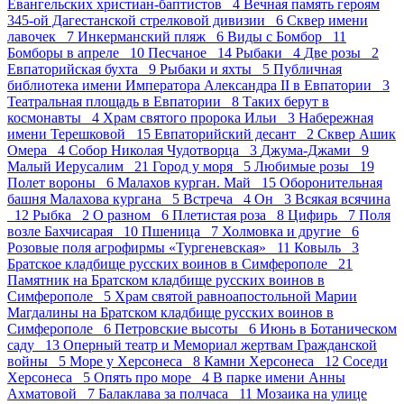
Евангельских христиан-баптистов 4
Вечная память героям
345-ой Дагестанской стрелковой дивизии 6
Сквер имени
лавочек 7
Инкерманский пляж 6
Виды с Бомбор 11
Бомборы в апреле 10
Песчаное 14
Рыбаки 4
Две розы 2
Евпаторийская бухта 9
Рыбаки и яхты 5
Публичная
библиотека имени Императора Александра II в Евпатории 3
Театральная площадь в Евпатории 8
Таких берут в
космонавты 4
Храм святого пророка Ильи 3
Набережная
имени Терешковой 15
Евпаторийский десант 2
Сквер Ашик
Омера 4
Собор Николая Чудотворца 3
Джума-Джами 9
Малый Иерусалим 21
Город у моря 5
Любимые розы 19
Полет вороны 6
Малахов курган. Май 15
Оборонительная
башня Малахова кургана 5
Встреча 4
Он 3
Всякая всячина
12
Рыбка 2
О разном 6
Плетистая роза 8
Цифирь 7
Поля
возле Бахчисарая 10
Пшеница 7
Холмовка и другие 6
Розовые поля агрофирмы «Тургеневская» 11
Ковыль 3
Братское кладбище русских воинов в Симферополе 21
Памятник на Братском кладбище русских воинов в
Симферополе 5
Храм святой равноапостольной Марии
Магдалины на Братском кладбище русских воинов в
Симферополе 6
Петровские высоты 6
Июнь в Ботаническом
саду 13
Оперный театр и Мемориал жертвам Гражданской
войны 5
Море у Херсонеса 8
Камни Херсонеса 12
Соседи
Херсонеса 5
Опять про море 4
В парке имени Анны
Ахматовой 7
Балаклава за полчаса 11
Мозаика на улице