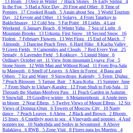
13
Boats 3
Once in Winter 7
Black Stones 16
Early Spring 4
In the Fog 5
Had a Nice Day 20
Frog and Other 8
Time of
Poppies 17
Crooked Roads 5
Again about Sea 3
World Tourism
Day 12
Eeyore and Other 13
Solarys 4
From Tatarkoy to
Bakhchisaray 12
Cold Sea 5
Fat Point 18
Lights 4
Last
Weekend 6
January Beach 8
Winter Yalta 7
Sea of Light 6
Mountain Brooks 13
Urkusta. First Snow 18
Second Snow 16
Fiolent 7
February Flowers 13
Wet Flora 15
End of March 7
Almonds 3
Dancing Peach Trees 6
Hard Hike 8
Kacha Valley
9
Green Fields 9
Camomiles and Clouds 7
Red Every Year 25
Spirady 6
Lavender Field 5
Kokkozy 5
Liquid Shine 6
Ordinary October set 11
View from mountain Lysaya_Fog 5
Stone Storm 12
With Map and Without Road 11
From Bya-Sala
to Mangush 6
Smell of Leaves 6
Alien in Forest 4
Baga and
Others 7
Ice and Water 9
Snowdrops_Kalendy 5
Teren_Djalga
7
Peach Blossom 5
Tarpan_Bair 7
Kara-Koba 15
Summer_June
7
From Shuly to Ukhary-Karalez 12
From Shuli to Foti-Sala 11
Through the Shaitan-Merdven Pass 11
Peach Garden in Autumn
9
Snowfall 19
Goodbye winter 6
Metamorphosis 4
Apple trees
in bloom 2
Near Elbrus 5
Twelve Views of Mount Elbrus 12
Six
Views of Donguz-Orun 6
Towers of Moscow City 10
Nasty
dance 7
Peach Leaves 6
Aliens 2
Black and Brown 2
Bloom
15
Irises 6
Cmetliviy goes to sea 4
Vineyards and poppies 4
And
poppies too 10
Nadezhda and Sedov in Sevastopol 8
Above
Balaklava 6
RWB 5
Zone Visit 8
Flores para los Muertos 4