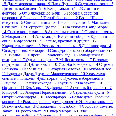
5
Джамгаровский парк 9
Парк Яуза 16
Скучная история 5
Дневник наблюдений 6
Ветер западный 23
Линии и
фигуры 5
От Учкуевки до Качи 5
Город с Северной
стороны 8
Розовое 7
Пятый бастион 12
Возле Школы
искусств 6
Слива и птица 3
Школа искусств 9
Магнолия
Суланжа 12
Портреты цветов 13
На склонах Сапун-горы
14
Снег в конце марта 8
Анютины глазки 2
Слава и память
5
Мокрый лес 14
Александро-Невский собор 8
Крыши и
окна Симферополя 7
Желтые, красные и другие 12
Квадратные цветы 8
Розовые тюльпаны 6
Два плюс два 4
Симферопольское море 3
Симферопольская соборная мечеть
3
Пионы 11
Сирень 5
Майский сад 15
Бульденежи и
глицинии 7
Одна из недель 7
Майские розы 17
Розовые
портреты 13
Дуб зеленый 10
Усадьба Кокораки. 14
Стражи
Бельбека 9
Камышлы 5
Сахарная Головка 10
Буковый лес
11
Водопад Джур-Джур 8
Малореченское 10
Храм-маяк
святителя Николая Чудотворца 8
Кусочек набережной в
Алуште 11
Летняя чехарда 2
Грустно 2
На закате 10
Окраина 11
Бомборы 15
Дворы 11
Античный проспект 7
К морю! 13
Андрей Первозванный 5
Стрелецкая бухта 6
Огурцы-помидоры 10
Пасcифлора 5
Белые дома, красные
крыши 10
Рыжая крыша и дома у моря 6
Этажи на холме 5
Этажи и облака 3
Отражения 6
Карбон 4
Софора и другие.
Закат 9
Просто закат 9
Сквер у моря 6
Пляж
«Хрустальный» 8
Оборонное 14
Лесные ягоды и фрукты 2