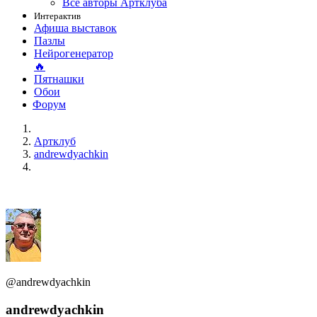
Все авторы Артклуба
Интерактив
Афиша выставок
Пазлы
Нейрогенератор
🔥
Пятнашки
Обои
Форум
Артклуб
andrewdyachkin
@andrewdyachkin
andrewdyachkin