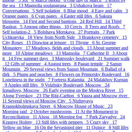
lunette 5
Six 6
March bloom 6
One day of March 3
Roofs by
the sea 13
Magnolia soulangeana 3
Ushakova beam 17
Conversations 5
Self isolation 6
Blue mood 4
Easy and calm 3
Orange pages 6
Cyan pages 4
Easter still lifes 6
Sakura
blossoms 14
First and Second bastions 24
Red Hill 14
Third
Bastion 5
Аmong other things 10
Cercis 8
Trees and Roofs 7
Self isolation-2 5
Bolshaya Morskaya 27
Portraits 7
Park
Uchkuevka 18
View from North Side 3
Bratskoye cemetery 15
City Roses 15
Drawing at leisure 11
Thyme 6
St. George
Monastery 17
Meadows, fields and clouds 13
About summer and
more 10
Alpine meadows 13
Magnolia 7
Catherine II 3
About
it 14
Few summer days 3
Matrossky boulevard 21
Summer walk
12
Gifts of summer 4
August trees 8
Pagan temple 2
Sapun
Mountain 29
Several views from Sapun Mountain 6
Ballad of a
dirk 5
Plums and peaches 8
Flowers on Primorsky Boulevard 16
Loneliness in the night 7
Fortress Kalamita 24
Malakhov Kurgan
9
Apples still lifes 9
Volzhsky Boulevard, Moscow 24
Izmailovo, Moscow 26
Early evening on the Moskva River 15
Along Tverskoy 23
The Ritz-Carlton 6
Yauza and Moscow river
11
Several views of Moscow City 5
Nizhnyaya
Krasnokholmskaya Street 6
Moscow House of Music 23
Morning raid 2
October mushrooms 11
At the Monument to
Reconciliation 11
Alsou 18
Morning fog 7
Park Zaryadye 24
Krasnye Holmy 13
Still lifes with peppers 5
Crazy sky 17
Yellow on blue 16
On the Sevastopol pier 11
Quince 8
Still lifes