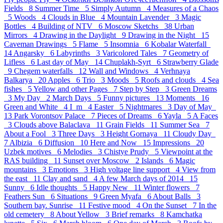
Fields 8
Summer Time 5
Simply Autumn 4
Measures of a Chaos
5
Woods 4
Clouds in Blue 4
Mountain Lavender 3
Magic
Bottles 4
Building of NTV 6
Moscow Sketchs 38
Urban
Mirrors 4
Drawing in the Daylight 9
Drawing in the Night 15
Caveman Drawings 5
Flame 5
Insomnia 6
Kobalar Waterfall
14
Angarsky 6
Labyrinths 3
Varicolored Tales 7
Geometry of
Lifless 6
Last day of May 14
Chuplakh-Syrt 6
Strawberry Glade
9
Chegem waterfalls 12
Wall and Windows 4
Verhnaya
Balkarya 20
Apples 6
Trio 3
Moods 5
Roofs and clouds 4
Sea
fishes 5
Yellow and other Pages 7
Step by Step 3
Green Dreams
3
My Day 2
March Days 5
Funny pictures 13
Moments 16
Green and White 4
I_m 4
Easter 5
Nightmares 3
Day of May
13
Park Vorontsov Palace 7
Pieces of Dreams 6
Yayla 5
A Faces
3
Clouds above Balaclava 11
Grain Fields 11
Summer Sea 7
About a Fool 3
Three Days 3
Height Gornaya 11
Cloudy Day
7
Albizia 6
Diffusion 10
Here and Now 15
Impressions 20
Uzbek motives 6
Melodies 3
Chistye Prudy 5
Viewpoint at the
RAS building 11
Sunset over Moscow 2
Islands 6
Magic
mountains 3
Emotions 3
High voltage line support 4
View from
the east 11
Clay and sand 4
A few March days of 2014 15
Sunny 6
Idle thoughts 5
Happy New 11
Winter flowers 7
Feathers Sun 6
Situations 9
Green Myafa 6
About Balls 3
Southern bay. Sunrise 11
Festive mood 4
On the Sunset 7
In the
old cemetery 8
About Yellow 3
Brief remarks 8
Kamchatka