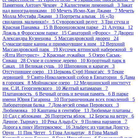
Памятник Антону Чехову 2
Калистемон лимонный 3
Закат
над виноградниками 10
Мечеть Исми-Хан Джами 7
Мечеть
Молла Мустафа Джами 3
Портреты альпак 16
«До
свидания, мальчики!» 5
Суворовский редут 3
Три стула и
Красная Панамка 15
В Воронцовском парке 21
Алупка 12
Дождь в Форосском парке 15
Санаторий «Форос» 7
Дворец
Александра Кузнецова 5
Массандровский дворец 24
Сумасшедшие канны и примкнувшие к ним 12
Верхний
Массандровский парк 19
Кусочек ялтинской набережной 9
«Ялта Интурист» 2
Красные лужайки 5
Озеро Сасык-
Сиваш 28
Сухое и соленое дерево 10
Курортный парк в
Саках 18
Великая сушь 10
Шиповник и карагач 3
Отступившее озеро 13
Церковь Сурб Никогаёс 9
Текие
дервишей 9
Свято-Николаевский собор в Евпатории 6
Дама
в горошек 8
Мойнакское озеро 12
Медицинский институт
им. С.И. Георгиевского 10
Желтый катамаран 7
Платановость 6
Вечный огонь и вечная память 6
В парке
имени Юрия Гагарина 10
Пограничникам всех поколений 5
Лабораторная балка 7
Дом-музей семьи Перовских 3
Любимовка 10
Каштаны в сентябре 13
Любимые платаны
10
Сад с яблоками 26
Портреты яблок 12
Береза на ветру 6
Дачное, Тырнауз 10
Река Адыр-Су 9
Поляна нарзанов 7
Дорога к пику Интеркосмос 16
Эльбрус из ущелья Донгуз-
Орун 11
Пик Чегет 5
Гора Андыртау 8
Гора Малый