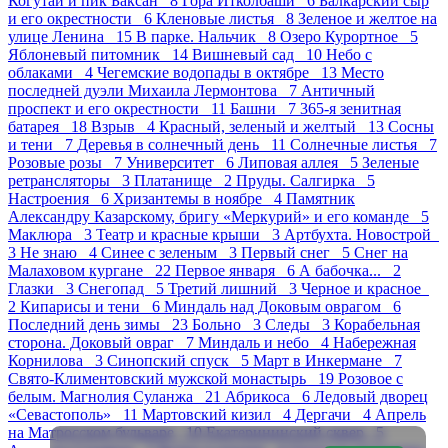
Когутай и пик Баксан 8
Гора Итколбаши 6
Балкарский сыр
и его окрестности 6
Кленовые листья 8
Зеленое и желтое на
улице Ленина 15
В парке. Нальчик 8
Озеро Курортное 5
Яблоневый питомник 14
Вишневый сад 10
Небо с
облаками 4
Чегемские водопады в октябре 13
Место
последней дуэли Михаила Лермонтова 7
Античный
проспект и его окрестности 11
Башни 7
365-я зенитная
батарея 18
Взрыв 4
Красный, зеленый и желтый 13
Сосны
и тени 7
Деревья в солнечный день 11
Солнечные листья 7
Розовые розы 7
Университет 6
Липовая аллея 5
Зеленые
ретрансляторы 3
Платанище 2
Пруды. Салгирка 5
Настроения 6
Хризантемы в ноябре 4
Памятник
Александру Казарскому, бригу «Меркурий» и его команде 5
Маклюра 3
Театр и красные крыши 3
Артбухта. Новострой
3
Не знаю 4
Синее с зеленым 3
Первый снег 5
Снег на
Малаховом кургане 22
Первое января 6
А бабочка... 2
Глазки 3
Снегопад 5
Третий лишний 3
Черное и красное
2
Кипарисы и тени 6
Миндаль над Доковым оврагом 6
Последний день зимы 23
Больно 3
Следы 3
Корабельная
сторона. Доковый овраг 7
Миндаль и небо 4
Набережная
Корнилова 3
Синопский спуск 5
Март в Инкермане 7
Свято-Климентовский мужской монастырь 19
Розовое с
белым. Магнолия Суланжа 21
Абрикоса 6
Ледовый дворец
«Севастополь» 11
Мартовский кизил 4
Дергачи 4
Апрель
на Матросском бульваре 10
Екатерининский сквер 5