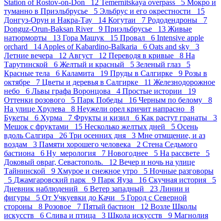
Station of Rostov-on-Don 12
Temernitskaya overpass 5
Мокро и
туманно в Приэльбрусье 5
Эльбрус и его окрестности 15
Донгуз-Орун и Накра-Тау 14
Когутаи 7
Рододендроны 7
Donguz-Orun-Baksan River 9
Приэльбрусье 13
Живые
натюрморты 13
Гора Машук 15
Провал 6
Intensive apple
orchard 14
Apples of Kabardino-Balkaria 6
Oats and sky 3
Летние вечера 12
Август 12
Переводя в кривые 8
На
Тарутинской 6
Желтый и красный 5
Зеленый глаз 5
Красные тела 6
Каламита 19
Пруды в Салгирке 9
Розы в
октябре 7
Цветы и деревья в Салгирке 11
Железнодорожное
небо 6
Львы графа Воронцова 4
Простые истории 19
Оттенки розового 5
Парк Победы 16
Черным по белому 8
На улице Хрулева 8
Неужели орел кричит напрасно 8
Букеты 6
Хурма 7
Фрукты и кизил 6
Как растут гранаты 3
Мешок с фруктами 15
Несколько желтых дней 5
Осень
вдоль Салгира 26
Три осенних дня 3
Мне отмщение, и аз
воздам 3
Памяти хорошего человека 2
Стена Седьмого
бастиона 6
Ну_мерология 7
Новогоднее 5
На рассвете 5
Доковый овраг, Севастополь. 12
Вечер и ночь на улице
Тайнинской 9
Хмурое и снежное утро 5
Ночные разговоры
5
Джамгаровский парк 9
Парк Яуза 16
Скучная история 5
Дневник наблюдений 6
Ветер западный 23
Линии и
фигуры 5
От Учкуевки до Качи 5
Город с Северной
стороны 8
Розовое 7
Пятый бастион 12
Возле Школы
искусств 6
Слива и птица 3
Школа искусств 9
Магнолия