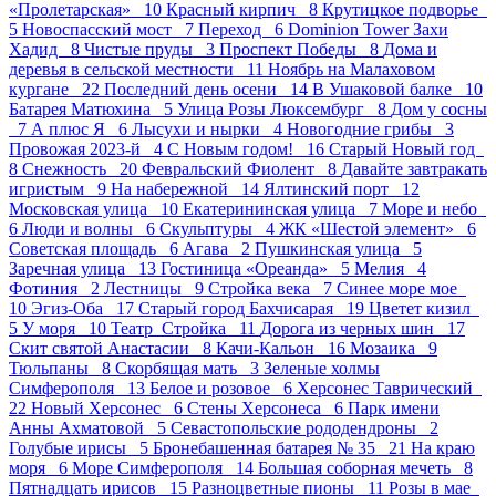
«Пролетарская» 10
Красный кирпич 8
Крутицкое подворье
5
Новоспасский мост 7
Переход 6
Dominion Tower Захи
Хадид 8
Чистые пруды 3
Проспект Победы 8
Дома и
деревья в сельской местности 11
Ноябрь на Малаховом
кургане 22
Последний день осени 14
В Ушаковой балке 10
Батарея Матюхина 5
Улица Розы Люксембург 8
Дом у сосны
7
А плюс Я 6
Лысухи и нырки 4
Новогодние грибы 3
Провожая 2023-й 4
С Новым годом! 16
Старый Новый год
8
Снежность 20
Февральский Фиолент 8
Давайте завтракать
игристым 9
На набережной 14
Ялтинский порт 12
Московская улица 10
Екатерининская улица 7
Море и небо
6
Люди и волны 6
Скульптуры 4
ЖК «Шестой элемент» 6
Советская площадь 6
Агава 2
Пушкинская улица 5
Заречная улица 13
Гостиница «Ореанда» 5
Мелия 4
Фотиния 2
Лестницы 9
Стройка века 7
Синее море мое
10
Эгиз-Оба 17
Старый город Бахчисарая 19
Цветет кизил
5
У моря 10
Театр_Стройка 11
Дорога из черных шин 17
Скит святой Анастасии 8
Качи-Кальон 16
Мозаика 9
Тюльпаны 8
Скорбящая мать 3
Зеленые холмы
Симферополя 13
Белое и розовое 6
Херсонес Таврический
22
Новый Херсонес 6
Стены Херсонеса 6
Парк имени
Анны Ахматовой 5
Севастопольские рододендроны 2
Голубые ирисы 5
Бронебашенная батарея № 35 21
На краю
моря 6
Море Симферополя 14
Большая соборная мечеть 8
Пятнадцать ирисов 15
Разноцветные пионы 11
Розы в мае