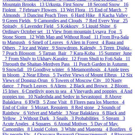
Mountain Brooks 13
Urkusta. First Snow 18
Second Snow 16
Fiolent 7
February Flowers 13
Wet Flora 15
End of March 7
Almonds 3
Dancing Peach Trees 6
Hard Hike 8
Kacha Valley
9
Green Fields 9
Camomiles and Clouds 7
Red Every Year 25
Spirady 6
Lavender Field 5
Kokkozy 5
Liquid Shine 6
Ordinary October set 11
View from mountain Lysaya_Fog 5
Stone Storm 12
With Map and Without Road 11
From Bya-Sala
to Mangush 6
Smell of Leaves 6
Alien in Forest 4
Baga and
Others 7
Ice and Water 9
Snowdrops_Kalendy 5
Teren_Djalga
7
Peach Blossom 5
Tarpan_Bair 7
Kara-Koba 15
Summer_June
7
From Shuly to Ukhary-Karalez 12
From Shuli to Foti-Sala 11
Through the Shaitan-Merdven Pass 11
Peach Garden in Autumn
9
Snowfall 19
Goodbye winter 6
Metamorphosis 4
Apple trees
in bloom 2
Near Elbrus 5
Twelve Views of Mount Elbrus 12
Six
Views of Donguz-Orun 6
Towers of Moscow City 10
Nasty
dance 7
Peach Leaves 6
Aliens 2
Black and Brown 2
Bloom
15
Irises 6
Cmetliviy goes to sea 4
Vineyards and poppies 4
And
poppies too 10
Nadezhda and Sedov in Sevastopol 8
Above
Balaklava 6
RWB 5
Zone Visit 8
Flores para los Muertos 4
End of Color 5
Mozart. Requiem 8
Red stone 2
Sounds of
Rainbow 6
Velvet and Marble 3
Near Balaklava 6
Black and
Yellow 2
Without Dark 3
Snails 3
Probabilities 5
Stream 3
Acute Angles 4
Squares 6
Atonal Motives 5
Day of May.
Camomiles 8
Liquid Colors 3
White and Magenta 4
Bonfires 6
Fly people Fly 4
Осколки Великой Отечественной 4
Blossoms