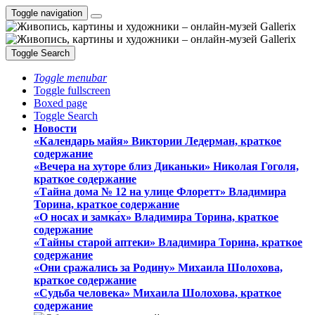
Toggle navigation
Toggle Search
Toggle menubar
Toggle fullscreen
Boxed page
Toggle Search
Новости
«Календарь майя» Виктории Ледерман, краткое
содержание
«Вечера на хуторе близ Диканьки» Николая Гоголя,
краткое содержание
«Тайна дома № 12 на улице Флоретт» Владимира
Торина, краткое содержание
«О носах и замка́х» Владимира Торина, краткое
содержание
«Тайны старой аптеки» Владимира Торина, краткое
содержание
«Они сражались за Родину» Михаила Шолохова,
краткое содержание
«Судьба человека» Михаила Шолохова, краткое
содержание