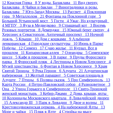
12
Красная Горка 8
У воды. Балаклава 11
Вид сверху.
Балаклава 8
Чайки и баклан 7
Виноградники и розы.
Балаклава 7
Юго-Запад Москвы 13
Рассвет 4
Поклонная
гора 9
Металлолом 21
Фонтаны на Поклонной горе 5
Большой Устьинский мост 5
Гости 4
Ужас, Но культурный
4
МГПУ 3
Яуза в Медведково 9
Страшный кот 3
Восемь
Розовых портретов 8
Демерджи 15
Южный берег сверху 4
Херсонес в Севастополе. Античный проспект 13
Ночной
дождь 5
Крыши 10
Дом с кошками 9
Альбиция
ленкоранская 4
Городские скульптуры 10
Июнь в Парке
Победы 12
Симеиз 17
Сдаю жилье 11
Курзал. Все в
прошлом 11
Кипарисовая аллея 7
Олеандры 5
Симеизское
шоссе 5
Кафе в прошлом 3
В парке 9
Пруды Форосского
парка 8
Форосский пляж 4
Лестницы в Новом Херсонесе 4
Музей христианства 6
Фонтан в Новом Херсонесе 9
Храм
Святой Троицы 9
Река Героон 6
Алушта 21
Алуштинская
набережная 13
Желтый парашют 5
Советская площадь в
Алуште 7
Птицы 6
Поляна сказок 5
Про Симферополь 13
Карта России 4
Петро-Павловский собор 4
Разноцветное 3
Она 2
Улица Горького в Симферополе 13
Свято-Троицкий
женский монастырь 3
Кебир-Джами 2
Дома, крыши, яхты
10
Колоннады Московского квартала 8
Ливадийский дворец
15
Александр III 3
Парк в Ливадии 9
Двое и волны 11
Крестовоздвиженская церковь 4
На набережной Ялты 13
Море и чайки 15
Пляж в Ялте 4
Стройка на мысе