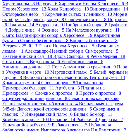
Хрустальном 8
На углу 6
Харчевня в Новом Херсонесе 6
В
Новом Херсонесе 13
Холм Канробера 18
Виноградники 14
Октябрьское небо 4
Кормление сытых и ленивых 10
Море в
октябре 5
Ледовый дворец 8
Солнечные пятна 8
Портреты
6
Платаны 14
Андреевка 9
Прибрежный парк 8
Графитти
4
Добрые лица 4
Осеннее 5
На Малаховом кургане 11
Свято-Владимирский собор в Херсонесе 19
Карантинная
бухта 5
Ответы без вопросов 8
Вопросы без ответов 8
Встречая 25_й 3
Елка в Новом Херсонесе 5
«Вежливым
людям» 1
Александро-Невский собор в Симферополе 5
Екатерининский сад 18
Вдоль Салгира 9
Речка Черная 18
Стая птиц 5
Вид из окна 6
Устойчивые связи 6
Альминская долина 11
Поле Альминского сражения 9
Парк
в Учкуевке в марте 10
Мартовский пляж 5
Белый, черный и
другие 8
Великая стройка в Севастополе. Театр и музей 13
Крыши и туман 4
Снег в апреле 8
Тюльпаны на
Приморском бульваре 11
Артбухта 3
Платаны на
Приморском 4
Сложно о простом 8
Просто о простом 8
Стоунхендж по-инкермански 8
Севастопольская церковь
Евангельских христиан-баптистов 4
Вечная память героям
345-ой Дагестанской стрелковой дивизии 6
Сквер имени
лавочек 7
Инкерманский пляж 6
Виды с Бомбор 11
Бомборы в апреле 10
Песчаное 14
Рыбаки 4
Две розы 2
Евпаторийская бухта 9
Рыбаки и яхты 5
Публичная
библиотека имени Императора Александра II в Евпатории 3