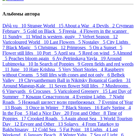
Альбомы автора
Déjà vu 10
Strange World 15
About a War 4
Devils 2
Crymean
February 5
Gold on Black 5
Freesia 4
Flowers in the scanner
11
Sundry 11
Wind is western, gusty 7
Velvet Season 12
Varicoloured World 10
Last Flowers 5
Nostalgy 5
City Lights
7
Black Magic 5
Christmas 12
Primroses 5
On a Sunset 5
Flower still lifes 10
Port 5
April sea 5
Reed on wind 5
Almond
5
Peaches bloom again 6
Ay-Petrinskaya Yayla 19
Around
Lubimovka 10
In Search of Poppies 9
Green fields and red weeds
11
June 10
Hare Krishna 5
Very Short Stories 4
Raspberry
without Creams 5
Still lifes with cones and not only 6
Belbek
Valley 19
Chrysanthemum Ball in Nikitsky Botanical Garden 31
Around Mangup-Kale 11
Seven flower Still lifes 7
Mushrooms
6
Vineyards 6
Crocuses 5
Varicolored Greenery 15
Last Day of
Summer 7
Крыши Севастополя 4
Evening Lights 7
Night
Roads 5
Нежный шелест волн прибрежных 7
Evening of Year
13
Boats 3
Once in Winter 7
Black Stones 16
Early Spring 4
In the Fog 5
Had a Nice Day 20
Frog and Other 8
Time of
Poppies 17
Crooked Roads 5
Again about Sea 3
World Tourism
Day 12
Eeyore and Other 13
Solarys 4
From Tatarkoy to
Bakhchisaray 12
Cold Sea 5
Fat Point 18
Lights 4
Last
Weekend 6
January Beach 8
Winter Yalta 7
Sea of Light 6