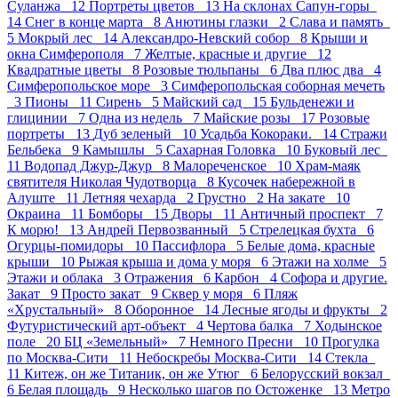
Суланжа 12
Портреты цветов 13
На склонах Сапун-горы
14
Снег в конце марта 8
Анютины глазки 2
Слава и память
5
Мокрый лес 14
Александро-Невский собор 8
Крыши и
окна Симферополя 7
Желтые, красные и другие 12
Квадратные цветы 8
Розовые тюльпаны 6
Два плюс два 4
Симферопольское море 3
Симферопольская соборная мечеть
3
Пионы 11
Сирень 5
Майский сад 15
Бульденежи и
глицинии 7
Одна из недель 7
Майские розы 17
Розовые
портреты 13
Дуб зеленый 10
Усадьба Кокораки. 14
Стражи
Бельбека 9
Камышлы 5
Сахарная Головка 10
Буковый лес
11
Водопад Джур-Джур 8
Малореченское 10
Храм-маяк
святителя Николая Чудотворца 8
Кусочек набережной в
Алуште 11
Летняя чехарда 2
Грустно 2
На закате 10
Окраина 11
Бомборы 15
Дворы 11
Античный проспект 7
К морю! 13
Андрей Первозванный 5
Стрелецкая бухта 6
Огурцы-помидоры 10
Пасcифлора 5
Белые дома, красные
крыши 10
Рыжая крыша и дома у моря 6
Этажи на холме 5
Этажи и облака 3
Отражения 6
Карбон 4
Софора и другие.
Закат 9
Просто закат 9
Сквер у моря 6
Пляж
«Хрустальный» 8
Оборонное 14
Лесные ягоды и фрукты 2
Футуристический арт-объект 4
Чертова балка 7
Ходынское
поле 20
БЦ «Земельный» 7
Немного Пресни 10
Прогулка
по Москва-Сити 11
Небоскребы Москва-Сити 14
Стекла
11
Китеж, он же Титаник, он же Утюг 6
Белорусский вокзал
6
Белая площадь 9
Несколько шагов по Остоженке 13
Метро