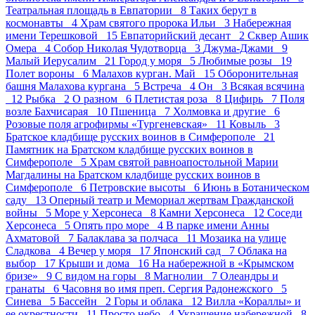
Театральная площадь в Евпатории 8
Таких берут в
космонавты 4
Храм святого пророка Ильи 3
Набережная
имени Терешковой 15
Евпаторийский десант 2
Сквер Ашик
Омера 4
Собор Николая Чудотворца 3
Джума-Джами 9
Малый Иерусалим 21
Город у моря 5
Любимые розы 19
Полет вороны 6
Малахов курган. Май 15
Оборонительная
башня Малахова кургана 5
Встреча 4
Он 3
Всякая всячина
12
Рыбка 2
О разном 6
Плетистая роза 8
Цифирь 7
Поля
возле Бахчисарая 10
Пшеница 7
Холмовка и другие 6
Розовые поля агрофирмы «Тургеневская» 11
Ковыль 3
Братское кладбище русских воинов в Симферополе 21
Памятник на Братском кладбище русских воинов в
Симферополе 5
Храм святой равноапостольной Марии
Магдалины на Братском кладбище русских воинов в
Симферополе 6
Петровские высоты 6
Июнь в Ботаническом
саду 13
Оперный театр и Мемориал жертвам Гражданской
войны 5
Море у Херсонеса 8
Камни Херсонеса 12
Соседи
Херсонеса 5
Опять про море 4
В парке имени Анны
Ахматовой 7
Балаклава за полчаса 11
Мозаика на улице
Сладкова 4
Вечер у моря 17
Японский сад 7
Облака на
выбор 17
Крыши и дома 16
На набережной в «Крымском
бризе» 9
С видом на горы 8
Магнолии 7
Олеандры и
гранаты 6
Часовня во имя преп. Сергия Радонежского 5
Синева 5
Бассейн 2
Горы и облака 12
Вилла «Кораллы» и
ее окрестности 11
Просто небо 4
Украшение набережной 8