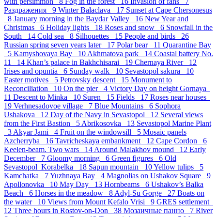
with persimmon 8
Fog in the forest 16
Invasion of fans 7
Раздражения 9
Winter Balaclava 17
Sunset at Cape Chersonesus
8
January morning in the Baydar Valley 16
New Year and
Christmas 6
Holiday lights 18
Roses and snow 6
Snowfall in the
South 14
Cold sea 8
Silhouettes 15
People and birds 26
Russian spring seven years later 17
Polar bear 11
Quarantine Bay
5
Kamyshovaya Bay 10
Akhmatova park 14
Coastal battery No.
11 14
Khan’s palace in Bakhchisarai 19
Chernaya River 12
Irises and opuntia 6
Sunday walk 10
Sevastopol sakura 10
Easter motives 5
Petrovsky descent 15
Monument to
Reconciliation 10
On the pier 4
Victory Day on height Gornaya
11
Descent to Minka 10
Suren 15
Fields 17
Roses near houses
19
Verhnesadovoe village 7
Blue Mountains 6
Sophora
Ushakova 12
Day of the Navy in Sevastopol 12
Several views
from the First Bastion 5
Abrikosovka 13
Sevastopol Marine Plant
3
Akyar Jami 4
Fruit on the windowsill 5
Mosaic panels
Azcherryba 16
Tavricheskaya embankment 12
Cape Cordon 6
Keelen-beam. Two wars 14
Around Malakhov mound 12
Early
December 7
Gloomy morning 6
Green figures 6
Old
Sevastopol_Korabelka 18
Sapun mountain 10
Yellow tulips 5
Kamchatka 7
Yuzhnaya Bay 4
Magnolias on Ushakov Square 9
Apollonovka 10
May Day 13
Hornbeams 6
Ushakov’s Balka
Beach 6
Horses in the meadow 8
Adyl-Su Gorge 27
Boats on
the water 10
Views from Mount Kefalo Vrisi 9
GRES settlement
12
Three hours in Rostov-on-Don 38
Мозаичные панно 7
River