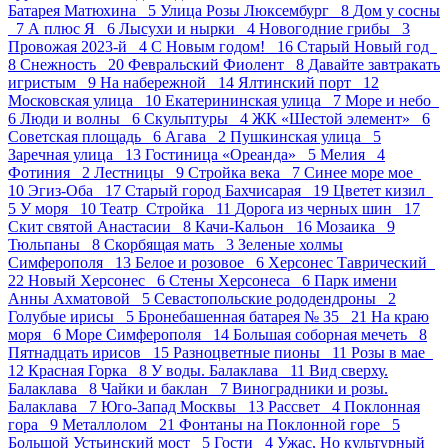
Батарея Матюхина 5
Улица Розы Люксембург 8
Дом у сосны
7
А плюс Я 6
Лысухи и нырки 4
Новогодние грибы 3
Провожая 2023-й 4
С Новым годом! 16
Старый Новый год
8
Снежность 20
Февральский Фиолент 8
Давайте завтракать
игристым 9
На набережной 14
Ялтинский порт 12
Московская улица 10
Екатерининская улица 7
Море и небо
6
Люди и волны 6
Скульптуры 4
ЖК «Шестой элемент» 6
Советская площадь 6
Агава 2
Пушкинская улица 5
Заречная улица 13
Гостиница «Ореанда» 5
Мелия 4
Фотиния 2
Лестницы 9
Стройка века 7
Синее море мое
10
Эгиз-Оба 17
Старый город Бахчисарая 19
Цветет кизил
5
У моря 10
Театр_Стройка 11
Дорога из черных шин 17
Скит святой Анастасии 8
Качи-Кальон 16
Мозаика 9
Тюльпаны 8
Скорбящая мать 3
Зеленые холмы
Симферополя 13
Белое и розовое 6
Херсонес Таврический
22
Новый Херсонес 6
Стены Херсонеса 6
Парк имени
Анны Ахматовой 5
Севастопольские рододендроны 2
Голубые ирисы 5
Бронебашенная батарея № 35 21
На краю
моря 6
Море Симферополя 14
Большая соборная мечеть 8
Пятнадцать ирисов 15
Разноцветные пионы 11
Розы в мае
12
Красная Горка 8
У воды. Балаклава 11
Вид сверху.
Балаклава 8
Чайки и баклан 7
Виноградники и розы.
Балаклава 7
Юго-Запад Москвы 13
Рассвет 4
Поклонная
гора 9
Металлолом 21
Фонтаны на Поклонной горе 5
Большой Устьинский мост 5
Гости 4
Ужас, Но культурный