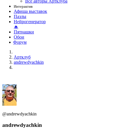
Все авторы Артклуба
Интерактив
Афиша выставок
Пазлы
Нейрогенератор
🔥
Пятнашки
Обои
Форум
Артклуб
andrewdyachkin
@andrewdyachkin
andrewdyachkin