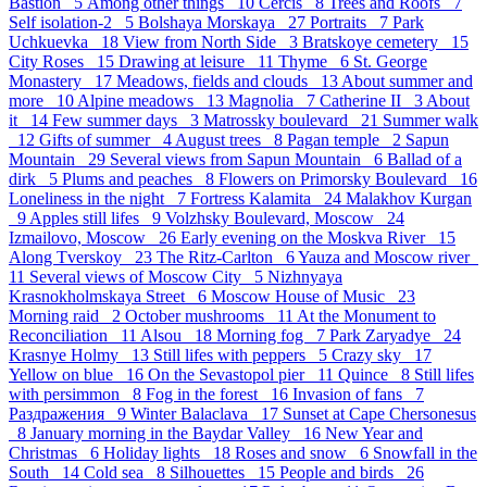
Bastion 5
Аmong other things 10
Cercis 8
Trees and Roofs 7
Self isolation-2 5
Bolshaya Morskaya 27
Portraits 7
Park
Uchkuevka 18
View from North Side 3
Bratskoye cemetery 15
City Roses 15
Drawing at leisure 11
Thyme 6
St. George
Monastery 17
Meadows, fields and clouds 13
About summer and
more 10
Alpine meadows 13
Magnolia 7
Catherine II 3
About
it 14
Few summer days 3
Matrossky boulevard 21
Summer walk
12
Gifts of summer 4
August trees 8
Pagan temple 2
Sapun
Mountain 29
Several views from Sapun Mountain 6
Ballad of a
dirk 5
Plums and peaches 8
Flowers on Primorsky Boulevard 16
Loneliness in the night 7
Fortress Kalamita 24
Malakhov Kurgan
9
Apples still lifes 9
Volzhsky Boulevard, Moscow 24
Izmailovo, Moscow 26
Early evening on the Moskva River 15
Along Tverskoy 23
The Ritz-Carlton 6
Yauza and Moscow river
11
Several views of Moscow City 5
Nizhnyaya
Krasnokholmskaya Street 6
Moscow House of Music 23
Morning raid 2
October mushrooms 11
At the Monument to
Reconciliation 11
Alsou 18
Morning fog 7
Park Zaryadye 24
Krasnye Holmy 13
Still lifes with peppers 5
Crazy sky 17
Yellow on blue 16
On the Sevastopol pier 11
Quince 8
Still lifes
with persimmon 8
Fog in the forest 16
Invasion of fans 7
Раздражения 9
Winter Balaclava 17
Sunset at Cape Chersonesus
8
January morning in the Baydar Valley 16
New Year and
Christmas 6
Holiday lights 18
Roses and snow 6
Snowfall in the
South 14
Cold sea 8
Silhouettes 15
People and birds 26