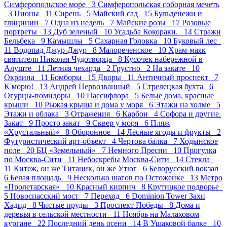
Симферопольское море 3
Симферопольская соборная мечеть
3
Пионы 11
Сирень 5
Майский сад 15
Бульденежи и
глицинии 7
Одна из недель 7
Майские розы 17
Розовые
портреты 13
Дуб зеленый 10
Усадьба Кокораки. 14
Стражи
Бельбека 9
Камышлы 5
Сахарная Головка 10
Буковый лес
11
Водопад Джур-Джур 8
Малореченское 10
Храм-маяк
святителя Николая Чудотворца 8
Кусочек набережной в
Алуште 11
Летняя чехарда 2
Грустно 2
На закате 10
Окраина 11
Бомборы 15
Дворы 11
Античный проспект 7
К морю! 13
Андрей Первозванный 5
Стрелецкая бухта 6
Огурцы-помидоры 10
Пасcифлора 5
Белые дома, красные
крыши 10
Рыжая крыша и дома у моря 6
Этажи на холме 5
Этажи и облака 3
Отражения 6
Карбон 4
Софора и другие.
Закат 9
Просто закат 9
Сквер у моря 6
Пляж
«Хрустальный» 8
Оборонное 14
Лесные ягоды и фрукты 2
Футуристический арт-объект 4
Чертова балка 7
Ходынское
поле 20
БЦ «Земельный» 7
Немного Пресни 10
Прогулка
по Москва-Сити 11
Небоскребы Москва-Сити 14
Стекла
11
Китеж, он же Титаник, он же Утюг 6
Белорусский вокзал
6
Белая площадь 9
Несколько шагов по Остоженке 13
Метро
«Пролетарская» 10
Красный кирпич 8
Крутицкое подворье
5
Новоспасский мост 7
Переход 6
Dominion Tower Захи
Хадид 8
Чистые пруды 3
Проспект Победы 8
Дома и
деревья в сельской местности 11
Ноябрь на Малаховом
кургане 22
Последний день осени 14
В Ушаковой балке 10