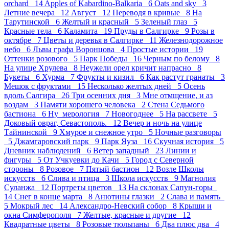
orchard 14
Apples of Kabardino-Balkaria 6
Oats and sky 3
Летние вечера 12
Август 12
Переводя в кривые 8
На
Тарутинской 6
Желтый и красный 5
Зеленый глаз 5
Красные тела 6
Каламита 19
Пруды в Салгирке 9
Розы в
октябре 7
Цветы и деревья в Салгирке 11
Железнодорожное
небо 6
Львы графа Воронцова 4
Простые истории 19
Оттенки розового 5
Парк Победы 16
Черным по белому 8
На улице Хрулева 8
Неужели орел кричит напрасно 8
Букеты 6
Хурма 7
Фрукты и кизил 6
Как растут гранаты 3
Мешок с фруктами 15
Несколько желтых дней 5
Осень
вдоль Салгира 26
Три осенних дня 3
Мне отмщение, и аз
воздам 3
Памяти хорошего человека 2
Стена Седьмого
бастиона 6
Ну_мерология 7
Новогоднее 5
На рассвете 5
Доковый овраг, Севастополь. 12
Вечер и ночь на улице
Тайнинской 9
Хмурое и снежное утро 5
Ночные разговоры
5
Джамгаровский парк 9
Парк Яуза 16
Скучная история 5
Дневник наблюдений 6
Ветер западный 23
Линии и
фигуры 5
От Учкуевки до Качи 5
Город с Северной
стороны 8
Розовое 7
Пятый бастион 12
Возле Школы
искусств 6
Слива и птица 3
Школа искусств 9
Магнолия
Суланжа 12
Портреты цветов 13
На склонах Сапун-горы
14
Снег в конце марта 8
Анютины глазки 2
Слава и память
5
Мокрый лес 14
Александро-Невский собор 8
Крыши и
окна Симферополя 7
Желтые, красные и другие 12
Квадратные цветы 8
Розовые тюльпаны 6
Два плюс два 4