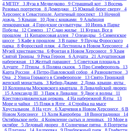
4
МГПУ 3
Яуза в Медведково 9
Страшный кот 3
Восемь
Розовых портретов 8
Демерджи 15
Южный берег сверху 4
Херсонес в Севастополе. Античный проспект 13
Ночной
дождь 5
Крыши 10
Дом с кошками 9
Альбиция
ленкоранская 4
Городские скульптуры 10
Июнь в Парке
Победы 12
Симеиз 17
Сдаю жилье 11
Курзал. Все в
прошлом 11
Кипарисовая аллея 7
Олеандры 5
Симеизское
шоссе 5
Кафе в прошлом 3
В парке 9
Пруды Форосского
парка 8
Форосский пляж 4
Лестницы в Новом Херсонесе 4
Музей христианства 6
Фонтан в Новом Херсонесе 9
Храм
Святой Троицы 9
Река Героон 6
Алушта 21
Алуштинская
набережная 13
Желтый парашют 5
Советская площадь в
Алуште 7
Птицы 6
Поляна сказок 5
Про Симферополь 13
Карта России 4
Петро-Павловский собор 4
Разноцветное 3
Она 2
Улица Горького в Симферополе 13
Свято-Троицкий
женский монастырь 3
Кебир-Джами 2
Дома, крыши, яхты
10
Колоннады Московского квартала 8
Ливадийский дворец
15
Александр III 3
Парк в Ливадии 9
Двое и волны 11
Крестовоздвиженская церковь 4
На набережной Ялты 13
Море и чайки 15
Пляж в Ялте 4
Стройка на мысе
Хрустальном 8
На углу 6
Харчевня в Новом Херсонесе 6
В
Новом Херсонесе 13
Холм Канробера 18
Виноградники 14
Октябрьское небо 4
Кормление сытых и ленивых 10
Море в
октябре 5
Ледовый дворец 8
Солнечные пятна 8
Портреты
6
Платаны 14
Андреевка 9
Прибрежный парк 8
Графитти