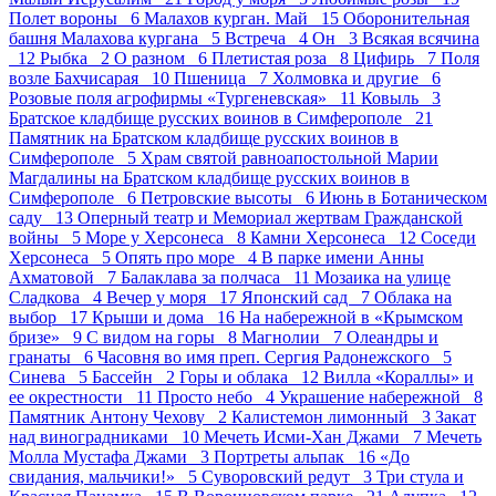
Полет вороны 6
Малахов курган. Май 15
Оборонительная
башня Малахова кургана 5
Встреча 4
Он 3
Всякая всячина
12
Рыбка 2
О разном 6
Плетистая роза 8
Цифирь 7
Поля
возле Бахчисарая 10
Пшеница 7
Холмовка и другие 6
Розовые поля агрофирмы «Тургеневская» 11
Ковыль 3
Братское кладбище русских воинов в Симферополе 21
Памятник на Братском кладбище русских воинов в
Симферополе 5
Храм святой равноапостольной Марии
Магдалины на Братском кладбище русских воинов в
Симферополе 6
Петровские высоты 6
Июнь в Ботаническом
саду 13
Оперный театр и Мемориал жертвам Гражданской
войны 5
Море у Херсонеса 8
Камни Херсонеса 12
Соседи
Херсонеса 5
Опять про море 4
В парке имени Анны
Ахматовой 7
Балаклава за полчаса 11
Мозаика на улице
Сладкова 4
Вечер у моря 17
Японский сад 7
Облака на
выбор 17
Крыши и дома 16
На набережной в «Крымском
бризе» 9
С видом на горы 8
Магнолии 7
Олеандры и
гранаты 6
Часовня во имя преп. Сергия Радонежского 5
Синева 5
Бассейн 2
Горы и облака 12
Вилла «Кораллы» и
ее окрестности 11
Просто небо 4
Украшение набережной 8
Памятник Антону Чехову 2
Калистемон лимонный 3
Закат
над виноградниками 10
Мечеть Исми-Хан Джами 7
Мечеть
Молла Мустафа Джами 3
Портреты альпак 16
«До
свидания, мальчики!» 5
Суворовский редут 3
Три стула и