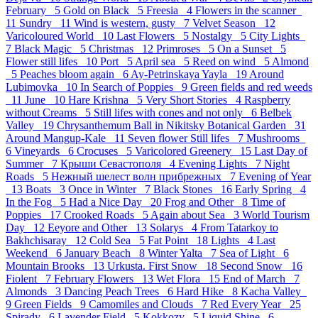
February 5
Gold on Black 5
Freesia 4
Flowers in the scanner
11
Sundry 11
Wind is western, gusty 7
Velvet Season 12
Varicoloured World 10
Last Flowers 5
Nostalgy 5
City Lights
7
Black Magic 5
Christmas 12
Primroses 5
On a Sunset 5
Flower still lifes 10
Port 5
April sea 5
Reed on wind 5
Almond
5
Peaches bloom again 6
Ay-Petrinskaya Yayla 19
Around
Lubimovka 10
In Search of Poppies 9
Green fields and red weeds
11
June 10
Hare Krishna 5
Very Short Stories 4
Raspberry
without Creams 5
Still lifes with cones and not only 6
Belbek
Valley 19
Chrysanthemum Ball in Nikitsky Botanical Garden 31
Around Mangup-Kale 11
Seven flower Still lifes 7
Mushrooms
6
Vineyards 6
Crocuses 5
Varicolored Greenery 15
Last Day of
Summer 7
Крыши Севастополя 4
Evening Lights 7
Night
Roads 5
Нежный шелест волн прибрежных 7
Evening of Year
13
Boats 3
Once in Winter 7
Black Stones 16
Early Spring 4
In the Fog 5
Had a Nice Day 20
Frog and Other 8
Time of
Poppies 17
Crooked Roads 5
Again about Sea 3
World Tourism
Day 12
Eeyore and Other 13
Solarys 4
From Tatarkoy to
Bakhchisaray 12
Cold Sea 5
Fat Point 18
Lights 4
Last
Weekend 6
January Beach 8
Winter Yalta 7
Sea of Light 6
Mountain Brooks 13
Urkusta. First Snow 18
Second Snow 16
Fiolent 7
February Flowers 13
Wet Flora 15
End of March 7
Almonds 3
Dancing Peach Trees 6
Hard Hike 8
Kacha Valley
9
Green Fields 9
Camomiles and Clouds 7
Red Every Year 25
Spirady 6
Lavender Field 5
Kokkozy 5
Liquid Shine 6