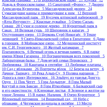
Красная Панамка 15
В Воронцовском парке 21
Алупка 12
Дождь в Форосском парке 15
Санаторий «Форос» 7
Дворец
Александра Кузнецова 5
Массандровский дворец 24
Сумасшедшие канны и примкнувшие к ним 12
Верхний
Массандровский парк 19
Кусочек ялтинской набережной 9
«Ялта Интурист» 2
Красные лужайки 5
Озеро Сасык-
Сиваш 28
Сухое и соленое дерево 10
Курортный парк в
Саках 18
Великая сушь 10
Шиповник и карагач 3
Отступившее озеро 13
Церковь Сурб Никогаёс 9
Текие
дервишей 9
Свято-Николаевский собор в Евпатории 6
Дама
в горошек 8
Мойнакское озеро 12
Медицинский институт
им. С.И. Георгиевского 10
Желтый катамаран 7
Платановость 6
Вечный огонь и вечная память 6
В парке
имени Юрия Гагарина 10
Пограничникам всех поколений 5
Лабораторная балка 7
Дом-музей семьи Перовских 3
Любимовка 10
Каштаны в сентябре 13
Любимые платаны
10
Сад с яблоками 26
Портреты яблок 12
Береза на ветру 6
Дачное, Тырнауз 10
Река Адыр-Су 9
Поляна нарзанов 7
Дорога к пику Интеркосмос 16
Эльбрус из ущелья Донгуз-
Орун 11
Пик Чегет 5
Гора Андыртау 8
Гора Малый
Когутай и пик Баксан 8
Гора Итколбаши 6
Балкарский сыр
и его окрестности 6
Кленовые листья 8
Зеленое и желтое на
улице Ленина 15
В парке. Нальчик 8
Озеро Курортное 5
Яблоневый питомник 14
Вишневый сад 10
Небо с
облаками 4
Чегемские водопады в октябре 13
Место