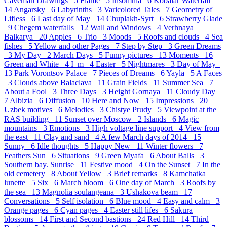
Caveman Drawings 5
Flame 5
Insomnia 6
Kobalar Waterfall
14
Angarsky 6
Labyrinths 3
Varicolored Tales 7
Geometry of
Lifless 6
Last day of May 14
Chuplakh-Syrt 6
Strawberry Glade
9
Chegem waterfalls 12
Wall and Windows 4
Verhnaya
Balkarya 20
Apples 6
Trio 3
Moods 5
Roofs and clouds 4
Sea
fishes 5
Yellow and other Pages 7
Step by Step 3
Green Dreams
3
My Day 2
March Days 5
Funny pictures 13
Moments 16
Green and White 4
I_m 4
Easter 5
Nightmares 3
Day of May
13
Park Vorontsov Palace 7
Pieces of Dreams 6
Yayla 5
A Faces
3
Clouds above Balaclava 11
Grain Fields 11
Summer Sea 7
About a Fool 3
Three Days 3
Height Gornaya 11
Cloudy Day
7
Albizia 6
Diffusion 10
Here and Now 15
Impressions 20
Uzbek motives 6
Melodies 3
Chistye Prudy 5
Viewpoint at the
RAS building 11
Sunset over Moscow 2
Islands 6
Magic
mountains 3
Emotions 3
High voltage line support 4
View from
the east 11
Clay and sand 4
A few March days of 2014 15
Sunny 6
Idle thoughts 5
Happy New 11
Winter flowers 7
Feathers Sun 6
Situations 9
Green Myafa 6
About Balls 3
Southern bay. Sunrise 11
Festive mood 4
On the Sunset 7
In the
old cemetery 8
About Yellow 3
Brief remarks 8
Kamchatka
lunette 5
Six 6
March bloom 6
One day of March 3
Roofs by
the sea 13
Magnolia soulangeana 3
Ushakova beam 17
Conversations 5
Self isolation 6
Blue mood 4
Easy and calm 3
Orange pages 6
Cyan pages 4
Easter still lifes 6
Sakura
blossoms 14
First and Second bastions 24
Red Hill 14
Third