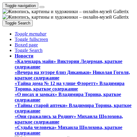
Toggle navigation
Toggle Search
Toggle menubar
Toggle fullscreen
Boxed page
Toggle Search
Новости
«Календарь майя» Виктории Ледерман, краткое
содержание
«Вечера на хуторе близ Диканьки» Николая Гоголя,
краткое содержание
«Тайна дома № 12 на улице Флоретт» Владимира
Торина, краткое содержание
«О носах и замка́х» Владимира Торина, краткое
содержание
«Тайны старой аптеки» Владимира Торина, краткое
содержание
«Они сражались за Родину» Михаила Шолохова,
краткое содержание
«Судьба человека» Михаила Шолохова, краткое
содержание