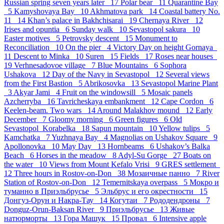
Russian spring seven years later 17
Polar bear 11
Quarantine Bay
5
Kamyshovaya Bay 10
Akhmatova park 14
Coastal battery No.
11 14
Khan’s palace in Bakhchisarai 19
Chernaya River 12
Irises and opuntia 6
Sunday walk 10
Sevastopol sakura 10
Easter motives 5
Petrovsky descent 15
Monument to
Reconciliation 10
On the pier 4
Victory Day on height Gornaya
11
Descent to Minka 10
Suren 15
Fields 17
Roses near houses
19
Verhnesadovoe village 7
Blue Mountains 6
Sophora
Ushakova 12
Day of the Navy in Sevastopol 12
Several views
from the First Bastion 5
Abrikosovka 13
Sevastopol Marine Plant
3
Akyar Jami 4
Fruit on the windowsill 5
Mosaic panels
Azcherryba 16
Tavricheskaya embankment 12
Cape Cordon 6
Keelen-beam. Two wars 14
Around Malakhov mound 12
Early
December 7
Gloomy morning 6
Green figures 6
Old
Sevastopol_Korabelka 18
Sapun mountain 10
Yellow tulips 5
Kamchatka 7
Yuzhnaya Bay 4
Magnolias on Ushakov Square 9
Apollonovka 10
May Day 13
Hornbeams 6
Ushakov’s Balka
Beach 6
Horses in the meadow 8
Adyl-Su Gorge 27
Boats on
the water 10
Views from Mount Kefalo Vrisi 9
GRES settlement
12
Three hours in Rostov-on-Don 38
Мозаичные панно 7
River
Station of Rostov-on-Don 12
Temernitskaya overpass 5
Мокро и
туманно в Приэльбрусье 5
Эльбрус и его окрестности 15
Донгуз-Орун и Накра-Тау 14
Когутаи 7
Рододендроны 7
Donguz-Orun-Baksan River 9
Приэльбрусье 13
Живые
натюрморты 13
Гора Машук 15
Провал 6
Intensive apple