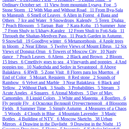
Ordinary October set 11
View from mountain Lysaya_Fog 5
Stone Storm 12
With Map and Without Road 11
From Bya-Sala
to Mangush 6
Smell of Leaves 6
Alien in Forest 4
Baga and
Others 7
Ice and Water 9
Snowdrops_Kalendy 5
Teren_Djalga
7
Peach Blossom 5
Tarpan_Bair 7
Kara-Koba 15
Summer_June
7
From Shuly to Ukhary-Karalez 12
From Shuli to Foti-Sala 11
Through the Shaitan-Merdven Pass 11
Peach Garden in Autumn
9
Snowfall 19
Goodbye winter 6
Metamorphosis 4
Apple trees
in bloom 2
Near Elbrus 5
Twelve Views of Mount Elbrus 12
Six
Views of Donguz-Orun 6
Towers of Moscow City 10
Nasty
dance 7
Peach Leaves 6
Aliens 2
Black and Brown 2
Bloom
15
Irises 6
Cmetliviy goes to sea 4
Vineyards and poppies 4
And
poppies too 10
Nadezhda and Sedov in Sevastopol 8
Above
Balaklava 6
RWB 5
Zone Visit 8
Flores para los Muertos 4
End of Color 5
Mozart. Requiem 8
Red stone 2
Sounds of
Rainbow 6
Velvet and Marble 3
Near Balaklava 6
Black and
Yellow 2
Without Dark 3
Snails 3
Probabilities 5
Stream 3
Acute Angles 4
Squares 6
Atonal Motives 5
Day of May.
Camomiles 8
Liquid Colors 3
White and Magenta 4
Bonfires 6
Fly people Fly 4
Осколки Великой Отечественной 4
Blossoms
Fields 8
Summer Time 5
Simply Autumn 4
Measures of a Chaos
5
Woods 4
Clouds in Blue 4
Mountain Lavender 3
Magic
Bottles 4
Building of NTV 6
Moscow Sketchs 38
Urban
Mirrors 4
Drawing in the Daylight 9
Drawing in the Night 15