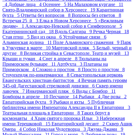
4
Добрые лица 4
Осеннее 5
На Малаховом кургане 11
Свято-Владимирский собор в Херсонесе 19
Карантинная
бухта 5
Ответы без вопросов 8
Вопросы без ответов 8
Встречая 25_й 3
Елка в Новом Херсонесе 5
«Вежливым
людям» 1
Александро-Невский собор в Симферополе 5
Екатерининский сад 18
Вдоль Салгира 9
Речка Черная 18
Стая птиц 5
Вид из окна 6
Устойчивые связи 6
Альминская долина 11
Поле Альминского сражения 9
Парк
в Учкуевке в марте 10
Мартовский пляж 5
Белый, черный и
другие 8
Великая стройка в Севастополе. Театр и музей 13
Крыши и туман 4
Снег в апреле 8
Тюльпаны на
Приморском бульваре 11
Артбухта 3
Платаны на
Приморском 4
Сложно о простом 8
Просто о простом 8
Стоунхендж по-инкермански 8
Севастопольская церковь
Евангельских христиан-баптистов 4
Вечная память героям
345-ой Дагестанской стрелковой дивизии 6
Сквер имени
лавочек 7
Инкерманский пляж 6
Виды с Бомбор 11
Бомборы в апреле 10
Песчаное 14
Рыбаки 4
Две розы 2
Евпаторийская бухта 9
Рыбаки и яхты 5
Публичная
библиотека имени Императора Александра II в Евпатории 3
Театральная площадь в Евпатории 8
Таких берут в
космонавты 4
Храм святого пророка Ильи 3
Набережная
имени Терешковой 15
Евпаторийский десант 2
Сквер Ашик
Омера 4
Собор Николая Чудотворца 3
Джума-Джами 9
Малый Иерусалим 21
Город у моря 5
Любимые розы 19