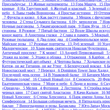
Приэльбрусье 13
Живые натюрморты 13
Гора Машук 15
Пр
кривые 8
На Тарутинской 6
Желтый и красный 5
Зеленый г
небо 6
Львы графа Воронцова 4
Простые истории 19
Оттен
7
Фрукты и кизил 6
Как растут гранаты 3
Мешок с фрукта
человека 2
Стена Седьмого бастиона 6
Ну_мерология 7
Нов
Ночные разговоры 5
Джамгаровский парк 9
Парк Яуза 16
С
стороны 8
Розовое 7
Пятый бастион 12
Возле Школы искус
конце марта 8
Анютины глазки 2
Слава и память 5
Мокрый 
Розовые тюльпаны 6
Два плюс два 4
Симферопольское мор
Майские розы 17
Розовые портреты 13
Дуб зеленый 10
Усад
Малореченское 10
Храм-маяк святителя Николая Чудотворца
Античный проспект 7
К морю! 13
Андрей Первозванный 5
Этажи на холме 5
Этажи и облака 3
Отражения 6
Карбон 
Футуристический арт-объект 4
Чертова балка 7
Ходынское п
Китеж, он же Титаник, он же Утюг 6
Белорусский вокзал 6
Б
Новоспасский мост 7
Переход 6
Dominion Tower Захи Хади
Последний день осени 14
В Ушаковой балке 10
Батарея Мат
С Новым годом! 16
Старый Новый год 8
Снежность 20
Фев
Екатерининская улица 7
Море и небо 6
Люди и волны 6
Ск
«Ореанда» 5
Мелия 4
Фотиния 2
Лестницы 9
Стройка век
черных шин 17
Скит святой Анастасии 8
Качи-Кальон 16
М
Новый Херсонес 6
Стены Херсонеса 6
Парк имени Анны А
Симферополя 14
Большая соборная мечеть 8
Пятнадцать ир
баклан 7
Виноградники и розы. Балаклава 7
Юго-Запад Мос