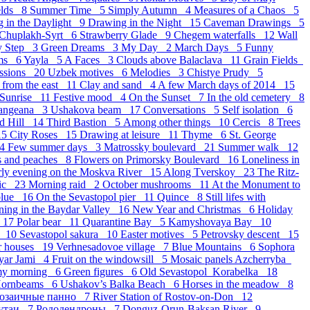
elds 8
Summer Time 5
Simply Autumn 4
Measures of a Chaos 5
 in the Daylight 9
Drawing in the Night 15
Caveman Drawings 5
Chuplakh-Syrt 6
Strawberry Glade 9
Chegem waterfalls 12
Wall
y Step 3
Green Dreams 3
My Day 2
March Days 5
Funny
ams 6
Yayla 5
A Faces 3
Clouds above Balaclava 11
Grain Fields
essions 20
Uzbek motives 6
Melodies 3
Chistye Prudy 5
 from the east 11
Clay and sand 4
A few March days of 2014 15
 Sunrise 11
Festive mood 4
On the Sunset 7
In the old cemetery 8
langeana 3
Ushakova beam 17
Conversations 5
Self isolation 6
d Hill 14
Third Bastion 5
Аmong other things 10
Cercis 8
Trees
15
City Roses 15
Drawing at leisure 11
Thyme 6
St. George
14
Few summer days 3
Matrossky boulevard 21
Summer walk 12
s and peaches 8
Flowers on Primorsky Boulevard 16
Loneliness in
rly evening on the Moskva River 15
Along Tverskoy 23
The Ritz-
sic 23
Morning raid 2
October mushrooms 11
At the Monument to
blue 16
On the Sevastopol pier 11
Quince 8
Still lifes with
ning in the Baydar Valley 16
New Year and Christmas 6
Holiday
r 17
Polar bear 11
Quarantine Bay 5
Kamyshovaya Bay 10
k 10
Sevastopol sakura 10
Easter motives 5
Petrovsky descent 15
r houses 19
Verhnesadovoe village 7
Blue Mountains 6
Sophora
yar Jami 4
Fruit on the windowsill 5
Mosaic panels Azcherryba
my morning 6
Green figures 6
Old Sevastopol_Korabelka 18
ornbeams 6
Ushakov’s Balka Beach 6
Horses in the meadow 8
озаичные панно 7
River Station of Rostov-on-Don 12
утаи 7
Рододендроны 7
Donguz-Orun-Baksan River 9