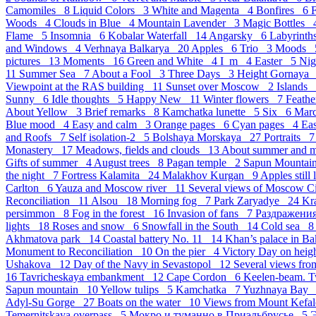
Camomiles 8
Liquid Colors 3
White and Magenta 4
Bonfires 6
Woods 4
Clouds in Blue 4
Mountain Lavender 3
Magic Bottles
Flame 5
Insomnia 6
Kobalar Waterfall 14
Angarsky 6
Labyrint
and Windows 4
Verhnaya Balkarya 20
Apples 6
Trio 3
Moods
pictures 13
Moments 16
Green and White 4
I_m 4
Easter 5
Ni
11
Summer Sea 7
About a Fool 3
Three Days 3
Height Gornaya
Viewpoint at the RAS building 11
Sunset over Moscow 2
Islands
Sunny 6
Idle thoughts 5
Happy New 11
Winter flowers 7
Feath
About Yellow 3
Brief remarks 8
Kamchatka lunette 5
Six 6
Mar
Blue mood 4
Easy and calm 3
Orange pages 6
Cyan pages 4
Eas
and Roofs 7
Self isolation-2 5
Bolshaya Morskaya 27
Portraits 
Monastery 17
Meadows, fields and clouds 13
About summer and 
Gifts of summer 4
August trees 8
Pagan temple 2
Sapun Mounta
the night 7
Fortress Kalamita 24
Malakhov Kurgan 9
Apples still
Carlton 6
Yauza and Moscow river 11
Several views of Moscow 
Reconciliation 11
Alsou 18
Morning fog 7
Park Zaryadye 24
Kr
persimmon 8
Fog in the forest 16
Invasion of fans 7
Раздражен
lights 18
Roses and snow 6
Snowfall in the South 14
Cold sea 
Akhmatova park 14
Coastal battery No. 11 14
Khan’s palace in B
Monument to Reconciliation 10
On the pier 4
Victory Day on hei
Ushakova 12
Day of the Navy in Sevastopol 12
Several views fro
16
Tavricheskaya embankment 12
Cape Cordon 6
Keelen-beam. 
Sapun mountain 10
Yellow tulips 5
Kamchatka 7
Yuzhnaya Bay
Adyl-Su Gorge 27
Boats on the water 10
Views from Mount Kefal
Temernitskaya overpass 5
Мокро и туманно в Приэльбрусье 5
Э