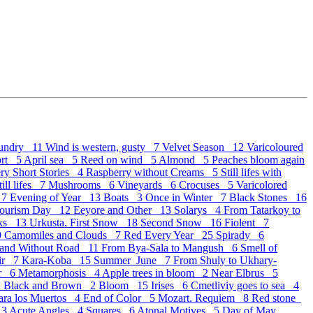
undry 11
Wind is western, gusty 7
Velvet Season 12
Varicoloured
ort 5
April sea 5
Reed on wind 5
Almond 5
Peaches bloom again
ry Short Stories 4
Raspberry without Creams 5
Still lifes with
ill lifes 7
Mushrooms 6
Vineyards 6
Crocuses 5
Varicolored
 7
Evening of Year 13
Boats 3
Once in Winter 7
Black Stones 16
Tourism Day 12
Eeyore and Other 13
Solarys 4
From Tatarkoy to
oks 13
Urkusta. First Snow 18
Second Snow 16
Fiolent 7
9
Camomiles and Clouds 7
Red Every Year 25
Spirady 6
 and Without Road 11
From Bya-Sala to Mangush 6
Smell of
ir 7
Kara-Koba 15
Summer_June 7
From Shuly to Ukhary-
er 6
Metamorphosis 4
Apple trees in bloom 2
Near Elbrus 5
2
Black and Brown 2
Bloom 15
Irises 6
Cmetliviy goes to sea 4
para los Muertos 4
End of Color 5
Mozart. Requiem 8
Red stone
 3
Acute Angles 4
Squares 6
Atonal Motives 5
Day of May.