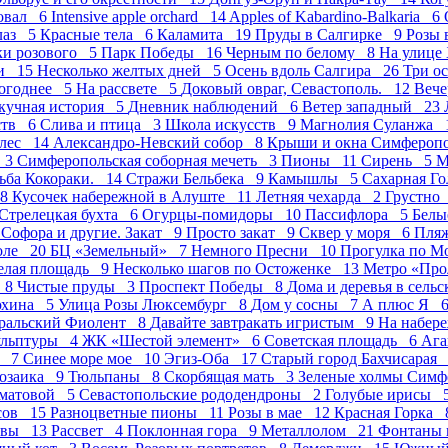
овал 6
Intensive apple orchard 14
Apples of Kabardino-Balkaria 6
лаз 5
Красные тела 6
Каламита 19
Пруды в Салгирке 9
Розы 
ки розового 5
Парк Победы 16
Черным по белому 8
На улице
ми 15
Несколько желтых дней 5
Осень вдоль Салгира 26
Три о
огоднее 5
На рассвете 5
Доковый овраг, Севастополь. 12
Вече
кучная история 5
Дневник наблюдений 6
Ветер западный 23
ств 6
Слива и птица 3
Школа искусств 9
Магнолия Суланжа 
лес 14
Александро-Невский собор 8
Крыши и окна Симфероп
е 3
Симферопольская соборная мечеть 3
Пионы 11
Сирень 5
М
ьба Кокораки. 14
Стражи Бельбека 9
Камышлы 5
Сахарная Г
 8
Кусочек набережной в Алуште 11
Летняя чехарда 2
Грустно
Стрелецкая бухта 6
Огурцы-помидоры 10
Пасcифлора 5
Белы
4
Софора и другие. Закат 9
Просто закат 9
Сквер у моря 6
Пля
оле 20
БЦ «Земельный» 7
Немного Пресни 10
Прогулка по М
елая площадь 9
Несколько шагов по Остоженке 13
Метро «Про
д 8
Чистые пруды 3
Проспект Победы 8
Дома и деревья в сель
юхина 5
Улица Розы Люксембург 8
Дом у сосны 7
А плюс Я 
ральский Фиолент 8
Давайте завтракать игристым 9
На набер
ульптуры 4
ЖК «Шестой элемент» 6
Советская площадь 6
Аг
а 7
Синее море мое 10
Эгиз-Оба 17
Старый город Бахчисарая
озаика 9
Тюльпаны 8
Скорбящая мать 3
Зеленые холмы Сим
хматовой 5
Севастопольские рододендроны 2
Голубые ирисы 
исов 15
Разноцветные пионы 11
Розы в мае 12
Красная Горка
квы 13
Рассвет 4
Поклонная гора 9
Металлолом 21
Фонтаны 