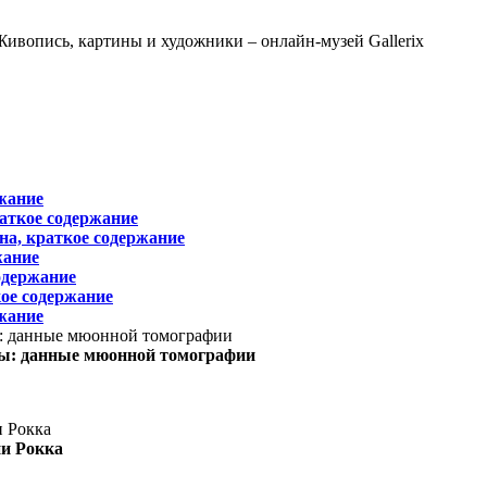
жание
раткое содержание
на, краткое содержание
жание
одержание
ое содержание
жание
ы: данные мюонной томографии
ни Рокка