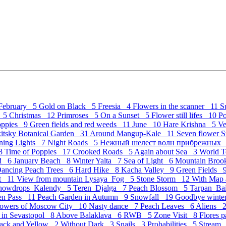
February 5
Gold on Black 5
Freesia 4
Flowers in the scanner 11
S
c 5
Christmas 12
Primroses 5
On a Sunset 5
Flower still lifes 10
P
Poppies 9
Green fields and red weeds 11
June 10
Hare Krishna 5
Ve
kitsky Botanical Garden 31
Around Mangup-Kale 11
Seven flower St
ning Lights 7
Night Roads 5
Нежный шелест волн прибрежных
 8
Time of Poppies 17
Crooked Roads 5
Again about Sea 3
World 
nd 6
January Beach 8
Winter Yalta 7
Sea of Light 6
Mountain Bro
ancing Peach Trees 6
Hard Hike 8
Kacha Valley 9
Green Fields 
et 11
View from mountain Lysaya_Fog 5
Stone Storm 12
With Map
nowdrops_Kalendy 5
Teren_Djalga 7
Peach Blossom 5
Tarpan_Ba
ven Pass 11
Peach Garden in Autumn 9
Snowfall 19
Goodbye wint
owers of Moscow City 10
Nasty dance 7
Peach Leaves 6
Aliens 
 in Sevastopol 8
Above Balaklava 6
RWB 5
Zone Visit 8
Flores 
ack and Yellow 2
Without Dark 3
Snails 3
Probabilities 5
Stream