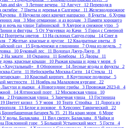
Oats and sky 3
Летние вечера 12
Август 12
Переводя в
в октябре 7
Цветы и деревья в Салгирке 11
Железнодорожное
 Хрулева 8
Неужели орел кричит напрасно 8
Букеты 6
Хурма
сенних дня 3
Мне отмщение, и аз воздам 3
Памяти хорошего
р и ночь на улице Тайнинской 9
Хмурое и снежное утро 5
Линии и фигуры 5
От Учкуевки до Качи 5
Город с Северной
12
Портреты цветов 13
На склонах Сапун-горы 14
Снег в
оля 7
Желтые, красные и другие 12
Квадратные цветы 8
айский сад 15
Бульденежи и глицинии 7
Одна из недель 7
оловка 10
Буковый лес 11
Водопад Джур-Джур 8
 2
На закате 10
Окраина 11
Бомборы 15
Дворы 11
е дома, красные крыши 10
Рыжая крыша и дома у моря 6
ж «Хрустальный» 8
Оборонное 14
Лесные ягоды и фрукты 2
осква-Сити 11
Небоскребы Москва-Сити 14
Стекла 11
летарская» 10
Красный кирпич 8
Крутицкое подворье 5
ской местности 11
Ноябрь на Малаховом кургане 22
6
Лысухи и нырки 4
Новогодние грибы 3
Провожая 2023-й 4
ежной 14
Ялтинский порт 12
Московская улица 10
ава 2
Пушкинская улица 5
Заречная улица 13
Гостиница
 19
Цветет кизил 5
У моря 10
Театр_Стройка 11
Дорога из
ферополя 13
Белое и розовое 6
Херсонес Таврический 22
5
Бронебашенная батарея № 35 21
На краю моря 6
Море
 8
У воды. Балаклава 11
Вид сверху. Балаклава 8
Чайки и
на Поклонной горе 5
Большой Устьинский мост 5
Гости 4