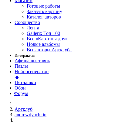
Магазин
Готовые работы
Заказать картину
Каталог авторов
Сообщество
Лента
Gallerix Топ-100
Все «Картины дня»
Новые альбомы
Все авторы Артклуба
Интерактив
Афиша выставок
Пазлы
Нейрогенератор
🔥
Пятнашки
Обои
Форум
Артклуб
andrewdyachkin