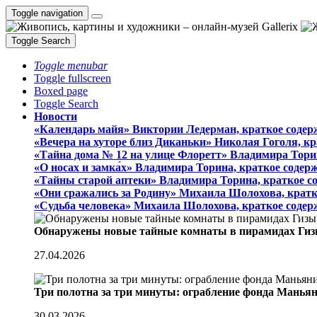
Toggle navigation
Toggle Search
Toggle menubar
Toggle fullscreen
Boxed page
Toggle Search
Новости
«Календарь майя» Виктории Ледерман, краткое содер
«Вечера на хуторе близ Диканьки» Николая Гоголя, к
«Тайна дома № 12 на улице Флоретт» Владимира Тори
«О носах и замка́х» Владимира Торина, краткое содер
«Тайны старой аптеки» Владимира Торина, краткое с
«Они сражались за Родину» Михаила Шолохова, кратк
«Судьба человека» Михаила Шолохова, краткое содер
Обнаружены новые тайные комнаты в пирамидах Гиз
27.04.2026
Три полотна за три минуты: ограбление фонда Манья
30.03.2026