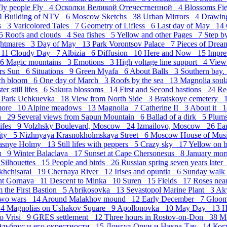
Fly people Fly 4
Осколки Великой Отечественной 4
Blossoms Fi
 4
Building of NTV 6
Moscow Sketchs 38
Urban Mirrors 4
Drawing
hs 3
Varicolored Tales 7
Geometry of Lifless 6
Last day of May 14
 5
Roofs and clouds 4
Sea fishes 5
Yellow and other Pages 7
Step b
ghtmares 3
Day of May 13
Park Vorontsov Palace 7
Pieces of Dre
 11
Cloudy Day 7
Albizia 6
Diffusion 10
Here and Now 15
Impr
 6
Magic mountains 3
Emotions 3
High voltage line support 4
View
ers Sun 6
Situations 9
Green Myafa 6
About Balls 3
Southern bay.
ch bloom 6
One day of March 3
Roofs by the sea 13
Magnolia sou
ter still lifes 6
Sakura blossoms 14
First and Second bastions 24
Re
7
Park Uchkuevka 18
View from North Side 3
Bratskoye cemetery 
more 10
Alpine meadows 13
Magnolia 7
Catherine II 3
About it 
in 29
Several views from Sapun Mountain 6
Ballad of a dirk 5
Plum
 lifes 9
Volzhsky Boulevard, Moscow 24
Izmailovo, Moscow 26
Ea
City 5
Nizhnyaya Krasnokholmskaya Street 6
Moscow House of Mu
asnye Holmy 13
Still lifes with peppers 5
Crazy sky 17
Yellow on 
ия 9
Winter Balaclava 17
Sunset at Cape Chersonesus 8
January mor
8
Silhouettes 15
People and birds 26
Russian spring seven years late
akhchisarai 19
Chernaya River 12
Irises and opuntia 6
Sunday wal
ght Gornaya 11
Descent to Minka 10
Suren 15
Fields 17
Roses nea
m the First Bastion 5
Abrikosovka 13
Sevastopol Marine Plant 3
Ak
Two wars 14
Around Malakhov mound 12
Early December 7
Gloo
 4
Magnolias on Ushakov Square 9
Apollonovka 10
May Day 13
H
o Vrisi 9
GRES settlement 12
Three hours in Rostov-on-Don 38
М
льбрус и его окрестности 15
Донгуз-Орун и Накра-Тау 14
Ког