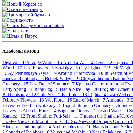
Альбомы автора
Déjà vu 10
Strange World 15
About a War 4
Devils 2
Crymean 
World 10
Last Flowers 5
Nostalgy 5
City Lights 7
Black Magi
6
Ay-Petrinskaya Yayla 19
Around Lubimovka 10
In Search of 
cones and not only 6
Belbek Valley 19
Chrysanthemum Ball in Ni
Greenery 15
Last Day of Summer 7
Крыши Севастополя 4
Eve
Early Spring 4
In the Fog 5
Had a Nice Day 20
Frog and Other
Bakhchisaray 12
Cold Sea 5
Fat Point 18
Lights 4
Last Weeke
February Flowers 13
Wet Flora 15
End of March 7
Almonds 3
D
Lavender Field 5
Kokkozy 5
Liquid Shine 6
Ordinary October s
Leaves 6
Alien in Forest 4
Baga and Others 7
Ice and Water 9
S
Karalez 12
From Shuli to Foti-Sala 11
Through the Shaitan-Merd
Twelve Views of Mount Elbrus 12
Six Views of Donguz-Orun 6
T
Vineyards and poppies 4
And poppies too 10
Nadezhda and Sedov
2
Sounds of Rainbow 6
Velvet and Marble 3
Near Balaklava 6
Bl