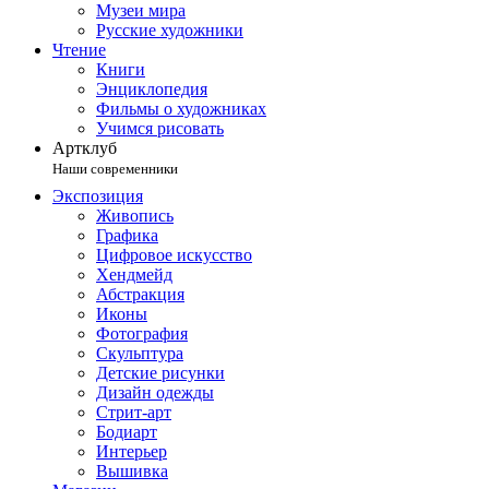
Музеи мира
Русские художники
Чтение
Книги
Энциклопедия
Фильмы о художниках
Учимся рисовать
Артклуб
Наши современники
Экспозиция
Живопись
Графика
Цифровое искусство
Хендмейд
Абстракция
Иконы
Фотография
Скульптура
Детские рисунки
Дизайн одежды
Стрит-арт
Бодиарт
Интерьер
Вышивка