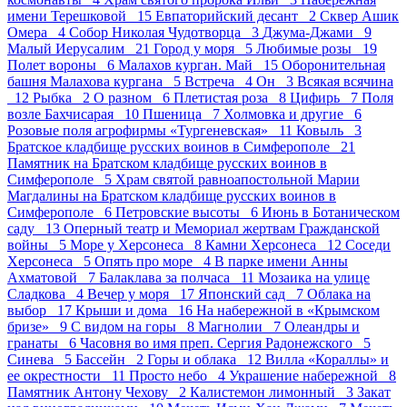
имени Терешковой 15
Евпаторийский десант 2
Сквер Ашик
Омера 4
Собор Николая Чудотворца 3
Джума-Джами 9
Малый Иерусалим 21
Город у моря 5
Любимые розы 19
Полет вороны 6
Малахов курган. Май 15
Оборонительная
башня Малахова кургана 5
Встреча 4
Он 3
Всякая всячина
12
Рыбка 2
О разном 6
Плетистая роза 8
Цифирь 7
Поля
возле Бахчисарая 10
Пшеница 7
Холмовка и другие 6
Розовые поля агрофирмы «Тургеневская» 11
Ковыль 3
Братское кладбище русских воинов в Симферополе 21
Памятник на Братском кладбище русских воинов в
Симферополе 5
Храм святой равноапостольной Марии
Магдалины на Братском кладбище русских воинов в
Симферополе 6
Петровские высоты 6
Июнь в Ботаническом
саду 13
Оперный театр и Мемориал жертвам Гражданской
войны 5
Море у Херсонеса 8
Камни Херсонеса 12
Соседи
Херсонеса 5
Опять про море 4
В парке имени Анны
Ахматовой 7
Балаклава за полчаса 11
Мозаика на улице
Сладкова 4
Вечер у моря 17
Японский сад 7
Облака на
выбор 17
Крыши и дома 16
На набережной в «Крымском
бризе» 9
С видом на горы 8
Магнолии 7
Олеандры и
гранаты 6
Часовня во имя преп. Сергия Радонежского 5
Синева 5
Бассейн 2
Горы и облака 12
Вилла «Кораллы» и
ее окрестности 11
Просто небо 4
Украшение набережной 8
Памятник Антону Чехову 2
Калистемон лимонный 3
Закат