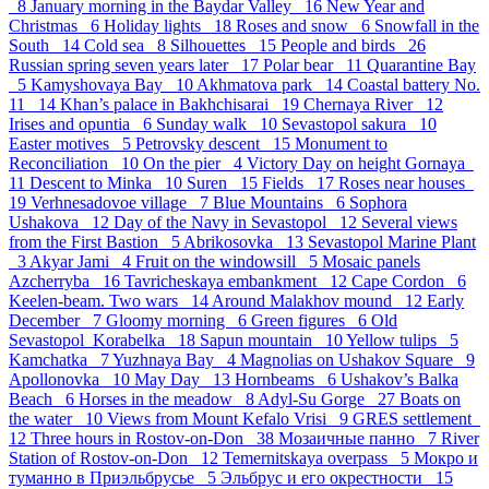
8
January morning in the Baydar Valley 16
New Year and
Christmas 6
Holiday lights 18
Roses and snow 6
Snowfall in the
South 14
Cold sea 8
Silhouettes 15
People and birds 26
Russian spring seven years later 17
Polar bear 11
Quarantine Bay
5
Kamyshovaya Bay 10
Akhmatova park 14
Coastal battery No.
11 14
Khan’s palace in Bakhchisarai 19
Chernaya River 12
Irises and opuntia 6
Sunday walk 10
Sevastopol sakura 10
Easter motives 5
Petrovsky descent 15
Monument to
Reconciliation 10
On the pier 4
Victory Day on height Gornaya
11
Descent to Minka 10
Suren 15
Fields 17
Roses near houses
19
Verhnesadovoe village 7
Blue Mountains 6
Sophora
Ushakova 12
Day of the Navy in Sevastopol 12
Several views
from the First Bastion 5
Abrikosovka 13
Sevastopol Marine Plant
3
Akyar Jami 4
Fruit on the windowsill 5
Mosaic panels
Azcherryba 16
Tavricheskaya embankment 12
Cape Cordon 6
Keelen-beam. Two wars 14
Around Malakhov mound 12
Early
December 7
Gloomy morning 6
Green figures 6
Old
Sevastopol_Korabelka 18
Sapun mountain 10
Yellow tulips 5
Kamchatka 7
Yuzhnaya Bay 4
Magnolias on Ushakov Square 9
Apollonovka 10
May Day 13
Hornbeams 6
Ushakov’s Balka
Beach 6
Horses in the meadow 8
Adyl-Su Gorge 27
Boats on
the water 10
Views from Mount Kefalo Vrisi 9
GRES settlement
12
Three hours in Rostov-on-Don 38
Мозаичные панно 7
River
Station of Rostov-on-Don 12
Temernitskaya overpass 5
Мокро и
туманно в Приэльбрусье 5
Эльбрус и его окрестности 15