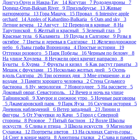
Донгуз-Орун и Накра-Тау 14
Когутаи 7
Рододендроны 7
Donguz-Orun-Baksan River 9
Приэльбрусье 13
Живые
натюрморты 13
Гора Машук 15
Провал 6
Intensive apple
orchard 14
Apples of Kabardino-Balkaria 6
Oats and sky 3
Летние вечера 12
Август 12
Переводя в кривые 8
На
Тарутинской 6
Желтый и красный 5
Зеленый глаз 5
Красные тела 6
Каламита 19
Пруды в Салгирке 9
Розы в
октябре 7
Цветы и деревья в Салгирке 11
Железнодорожное
небо 6
Львы графа Воронцова 4
Простые истории 19
Оттенки розового 5
Парк Победы 16
Черным по белому 8
На улице Хрулева 8
Неужели орел кричит напрасно 8
Букеты 6
Хурма 7
Фрукты и кизил 6
Как растут гранаты 3
Мешок с фруктами 15
Несколько желтых дней 5
Осень
вдоль Салгира 26
Три осенних дня 3
Мне отмщение, и аз
воздам 3
Памяти хорошего человека 2
Стена Седьмого
бастиона 6
Ну_мерология 7
Новогоднее 5
На рассвете 5
Доковый овраг, Севастополь. 12
Вечер и ночь на улице
Тайнинской 9
Хмурое и снежное утро 5
Ночные разговоры
5
Джамгаровский парк 9
Парк Яуза 16
Скучная история 5
Дневник наблюдений 6
Ветер западный 23
Линии и
фигуры 5
От Учкуевки до Качи 5
Город с Северной
стороны 8
Розовое 7
Пятый бастион 12
Возле Школы
искусств 6
Слива и птица 3
Школа искусств 9
Магнолия
Суланжа 12
Портреты цветов 13
На склонах Сапун-горы
14
Снег в конце марта 8
Анютины глазки 2
Слава и память