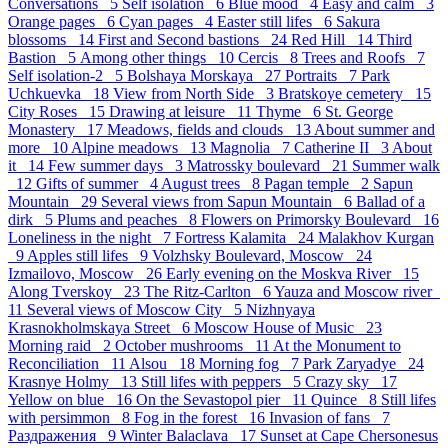
Conversations 5
Self isolation 6
Blue mood 4
Easy and calm 3
Orange pages 6
Cyan pages 4
Easter still lifes 6
Sakura
blossoms 14
First and Second bastions 24
Red Hill 14
Third
Bastion 5
Аmong other things 10
Cercis 8
Trees and Roofs 7
Self isolation-2 5
Bolshaya Morskaya 27
Portraits 7
Park
Uchkuevka 18
View from North Side 3
Bratskoye cemetery 15
City Roses 15
Drawing at leisure 11
Thyme 6
St. George
Monastery 17
Meadows, fields and clouds 13
About summer and
more 10
Alpine meadows 13
Magnolia 7
Catherine II 3
About
it 14
Few summer days 3
Matrossky boulevard 21
Summer walk
12
Gifts of summer 4
August trees 8
Pagan temple 2
Sapun
Mountain 29
Several views from Sapun Mountain 6
Ballad of a
dirk 5
Plums and peaches 8
Flowers on Primorsky Boulevard 16
Loneliness in the night 7
Fortress Kalamita 24
Malakhov Kurgan
9
Apples still lifes 9
Volzhsky Boulevard, Moscow 24
Izmailovo, Moscow 26
Early evening on the Moskva River 15
Along Tverskoy 23
The Ritz-Carlton 6
Yauza and Moscow river
11
Several views of Moscow City 5
Nizhnyaya
Krasnokholmskaya Street 6
Moscow House of Music 23
Morning raid 2
October mushrooms 11
At the Monument to
Reconciliation 11
Alsou 18
Morning fog 7
Park Zaryadye 24
Krasnye Holmy 13
Still lifes with peppers 5
Crazy sky 17
Yellow on blue 16
On the Sevastopol pier 11
Quince 8
Still lifes
with persimmon 8
Fog in the forest 16
Invasion of fans 7
Раздражения 9
Winter Balaclava 17
Sunset at Cape Chersonesus