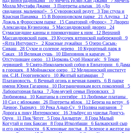
над виноградниками 10
Мечеть Исми-Хан Джами 7
Мечеть
Молла Мустафа Джами 3
Портреты альпак 16
«До
свидания, мальчики!» 5
Суворовский редут 3
Три стула и
Красная Панамка 15
В Воронцовском парке 21
Алупка 12
Дождь в Форосском парке 15
Санаторий «Форос» 7
Дворец
Александра Кузнецова 5
Массандровский дворец 24
Сумасшедшие канны и примкнувшие к ним 12
Верхний
Массандровский парк 19
Кусочек ялтинской набережной 9
«Ялта Интурист» 2
Красные лужайки 5
Озеро Сасык-
Сиваш 28
Сухое и соленое дерево 10
Курортный парк в
Саках 18
Великая сушь 10
Шиповник и карагач 3
Отступившее озеро 13
Церковь Сурб Никогаёс 9
Текие
дервишей 9
Свято-Николаевский собор в Евпатории 6
Дама
в горошек 8
Мойнакское озеро 12
Медицинский институт
им. С.И. Георгиевского 10
Желтый катамаран 7
Платановость 6
Вечный огонь и вечная память 6
В парке
имени Юрия Гагарина 10
Пограничникам всех поколений 5
Лабораторная балка 7
Дом-музей семьи Перовских 3
Любимовка 10
Каштаны в сентябре 13
Любимые платаны
10
Сад с яблоками 26
Портреты яблок 12
Береза на ветру 6
Дачное, Тырнауз 10
Река Адыр-Су 9
Поляна нарзанов 7
Дорога к пику Интеркосмос 16
Эльбрус из ущелья Донгуз-
Орун 11
Пик Чегет 5
Гора Андыртау 8
Гора Малый
Когутай и пик Баксан 8
Гора Итколбаши 6
Балкарский сыр
и его окрестности 6
Кленовые листья 8
Зеленое и желтое на