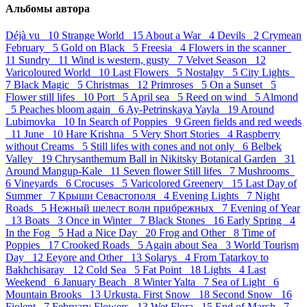
Альбомы автора
Déjà vu 10
Strange World 15
About a War 4
Devils 2
Crymean
February 5
Gold on Black 5
Freesia 4
Flowers in the scanner
11
Sundry 11
Wind is western, gusty 7
Velvet Season 12
Varicoloured World 10
Last Flowers 5
Nostalgy 5
City Lights
7
Black Magic 5
Christmas 12
Primroses 5
On a Sunset 5
Flower still lifes 10
Port 5
April sea 5
Reed on wind 5
Almond
5
Peaches bloom again 6
Ay-Petrinskaya Yayla 19
Around
Lubimovka 10
In Search of Poppies 9
Green fields and red weeds
11
June 10
Hare Krishna 5
Very Short Stories 4
Raspberry
without Creams 5
Still lifes with cones and not only 6
Belbek
Valley 19
Chrysanthemum Ball in Nikitsky Botanical Garden 31
Around Mangup-Kale 11
Seven flower Still lifes 7
Mushrooms
6
Vineyards 6
Crocuses 5
Varicolored Greenery 15
Last Day of
Summer 7
Крыши Севастополя 4
Evening Lights 7
Night
Roads 5
Нежный шелест волн прибрежных 7
Evening of Year
13
Boats 3
Once in Winter 7
Black Stones 16
Early Spring 4
In the Fog 5
Had a Nice Day 20
Frog and Other 8
Time of
Poppies 17
Crooked Roads 5
Again about Sea 3
World Tourism
Day 12
Eeyore and Other 13
Solarys 4
From Tatarkoy to
Bakhchisaray 12
Cold Sea 5
Fat Point 18
Lights 4
Last
Weekend 6
January Beach 8
Winter Yalta 7
Sea of Light 6
Mountain Brooks 13
Urkusta. First Snow 18
Second Snow 16
Fiolent 7
February Flowers 13
Wet Flora 15
End of March 7