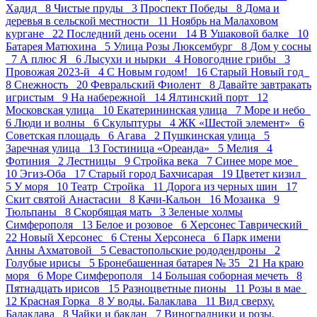
Хадид 8
Чистые пруды 3
Проспект Победы 8
Дома и
деревья в сельской местности 11
Ноябрь на Малаховом
кургане 22
Последний день осени 14
В Ушаковой балке 10
Батарея Матюхина 5
Улица Розы Люксембург 8
Дом у сосны
7
А плюс Я 6
Лысухи и нырки 4
Новогодние грибы 3
Провожая 2023-й 4
С Новым годом! 16
Старый Новый год
8
Снежность 20
Февральский Фиолент 8
Давайте завтракать
игристым 9
На набережной 14
Ялтинский порт 12
Московская улица 10
Екатерининская улица 7
Море и небо
6
Люди и волны 6
Скульптуры 4
ЖК «Шестой элемент» 6
Советская площадь 6
Агава 2
Пушкинская улица 5
Заречная улица 13
Гостиница «Ореанда» 5
Мелия 4
Фотиния 2
Лестницы 9
Стройка века 7
Синее море мое
10
Эгиз-Оба 17
Старый город Бахчисарая 19
Цветет кизил
5
У моря 10
Театр_Стройка 11
Дорога из черных шин 17
Скит святой Анастасии 8
Качи-Кальон 16
Мозаика 9
Тюльпаны 8
Скорбящая мать 3
Зеленые холмы
Симферополя 13
Белое и розовое 6
Херсонес Таврический
22
Новый Херсонес 6
Стены Херсонеса 6
Парк имени
Анны Ахматовой 5
Севастопольские рододендроны 2
Голубые ирисы 5
Бронебашенная батарея № 35 21
На краю
моря 6
Море Симферополя 14
Большая соборная мечеть 8
Пятнадцать ирисов 15
Разноцветные пионы 11
Розы в мае
12
Красная Горка 8
У воды. Балаклава 11
Вид сверху.
Балаклава 8
Чайки и баклан 7
Виноградники и розы.