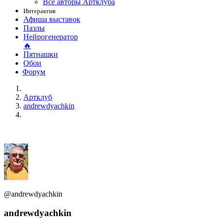
Все авторы Артклуба
Интерактив
Афиша выставок
Пазлы
Нейрогенератор
🔥
Пятнашки
Обои
Форум
Артклуб
andrewdyachkin
@andrewdyachkin
andrewdyachkin