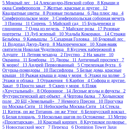
5
Мокрый лес 14
Александро-Невский собор 8
Крыши и
окна Симферополя 7
Желтые, красные и другие 12
Квадратные цветы 8
Розовые тюльпаны 6
Два плюс два 4
Симферопольское море 3
Симферопольская соборная мечеть
3
Пионы 11
Сирень 5
Майский сад 15
Бульденежи и
глицинии 7
Одна из недель 7
Майские розы 17
Розовые
портреты 13
Дуб зеленый 10
Усадьба Кокораки. 14
Стражи
Бельбека 9
Камышлы 5
Сахарная Головка 10
Буковый лес
11
Водопад Джур-Джур 8
Малореченское 10
Храм-маяк
святителя Николая Чудотворца 8
Кусочек набережной в
Алуште 11
Летняя чехарда 2
Грустно 2
На закате 10
Окраина 11
Бомборы 15
Дворы 11
Античный проспект 7
К морю! 13
Андрей Первозванный 5
Стрелецкая бухта 6
Огурцы-помидоры 10
Пасcифлора 5
Белые дома, красные
крыши 10
Рыжая крыша и дома у моря 6
Этажи на холме 5
Этажи и облака 3
Отражения 6
Карбон 4
Софора и другие.
Закат 9
Просто закат 9
Сквер у моря 6
Пляж
«Хрустальный» 8
Оборонное 14
Лесные ягоды и фрукты 2
Футуристический арт-объект 4
Чертова балка 7
Ходынское
поле 20
БЦ «Земельный» 7
Немного Пресни 10
Прогулка
по Москва-Сити 11
Небоскребы Москва-Сити 14
Стекла
11
Китеж, он же Титаник, он же Утюг 6
Белорусский вокзал
6
Белая площадь 9
Несколько шагов по Остоженке 13
Метро
«Пролетарская» 10
Красный кирпич 8
Крутицкое подворье
5
Новоспасский мост 7
Переход 6
Dominion Tower Захи