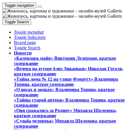
Toggle navigation
Toggle Search
Toggle menubar
Toggle fullscreen
Boxed page
Toggle Search
Новости
«Календарь майя» Виктории Ледерман, краткое
содержание
«Вечера на хуторе близ Диканьки» Николая Гоголя,
краткое содержание
«Тайна дома № 12 на улице Флоретт» Владимира
Торина, краткое содержание
«О носах и замка́х» Владимира Торина, краткое
содержание
«Тайны старой аптеки» Владимира Торина, краткое
содержание
«Они сражались за Родину» Михаила Шолохова,
краткое содержание
«Судьба человека» Михаила Шолохова, краткое
содержание