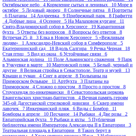
Октябрьское небо 4
Кормление сытых и ленивых 10
Море в
октябре 5
Ледовый дворец 8
Солнечные пятна 8
Портреты
6
Платаны 14
Андреевка 9
Прибрежный парк 8
Графитти
4
Добрые лица 4
Осеннее 5
На Малаховом кургане 11
Свято-Владимирский собор в Херсонесе 19
Карантинная
бухта 5
Ответы без вопросов 8
Вопросы без ответов 8
Встречая 25_й 3
Елка в Новом Херсонесе 5
«Вежливым
людям» 1
Александро-Невский собор в Симферополе 5
Екатерининский сад 18
Вдоль Салгира 9
Речка Черная 18
Стая птиц 5
Вид из окна 6
Устойчивые связи 6
Альминская долина 11
Поле Альминского сражения 9
Парк
в Учкуевке в марте 10
Мартовский пляж 5
Белый, черный и
другие 8
Великая стройка в Севастополе. Театр и музей 13
Крыши и туман 4
Снег в апреле 8
Тюльпаны на
Приморском бульваре 11
Артбухта 3
Платаны на
Приморском 4
Сложно о простом 8
Просто о простом 8
Стоунхендж по-инкермански 8
Севастопольская церковь
Евангельских христиан-баптистов 4
Вечная память героям
345-ой Дагестанской стрелковой дивизии 6
Сквер имени
лавочек 7
Инкерманский пляж 6
Виды с Бомбор 11
Бомборы в апреле 10
Песчаное 14
Рыбаки 4
Две розы 2
Евпаторийская бухта 9
Рыбаки и яхты 5
Публичная
библиотека имени Императора Александра II в Евпатории 3
Театральная площадь в Евпатории 8
Таких берут в
космонавты 4
Храм святого пророка Ильи 3
Набережная