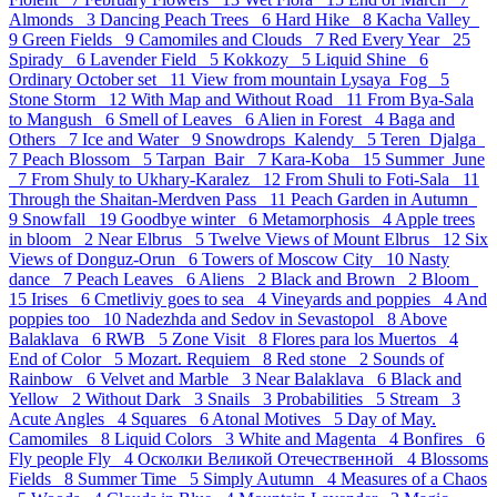
Almonds 3
Dancing Peach Trees 6
Hard Hike 8
Kacha Valley
9
Green Fields 9
Camomiles and Clouds 7
Red Every Year 25
Spirady 6
Lavender Field 5
Kokkozy 5
Liquid Shine 6
Ordinary October set 11
View from mountain Lysaya_Fog 5
Stone Storm 12
With Map and Without Road 11
From Bya-Sala
to Mangush 6
Smell of Leaves 6
Alien in Forest 4
Baga and
Others 7
Ice and Water 9
Snowdrops_Kalendy 5
Teren_Djalga
7
Peach Blossom 5
Tarpan_Bair 7
Kara-Koba 15
Summer_June
7
From Shuly to Ukhary-Karalez 12
From Shuli to Foti-Sala 11
Through the Shaitan-Merdven Pass 11
Peach Garden in Autumn
9
Snowfall 19
Goodbye winter 6
Metamorphosis 4
Apple trees
in bloom 2
Near Elbrus 5
Twelve Views of Mount Elbrus 12
Six
Views of Donguz-Orun 6
Towers of Moscow City 10
Nasty
dance 7
Peach Leaves 6
Aliens 2
Black and Brown 2
Bloom
15
Irises 6
Cmetliviy goes to sea 4
Vineyards and poppies 4
And
poppies too 10
Nadezhda and Sedov in Sevastopol 8
Above
Balaklava 6
RWB 5
Zone Visit 8
Flores para los Muertos 4
End of Color 5
Mozart. Requiem 8
Red stone 2
Sounds of
Rainbow 6
Velvet and Marble 3
Near Balaklava 6
Black and
Yellow 2
Without Dark 3
Snails 3
Probabilities 5
Stream 3
Acute Angles 4
Squares 6
Atonal Motives 5
Day of May.
Camomiles 8
Liquid Colors 3
White and Magenta 4
Bonfires 6
Fly people Fly 4
Осколки Великой Отечественной 4
Blossoms
Fields 8
Summer Time 5
Simply Autumn 4
Measures of a Chaos