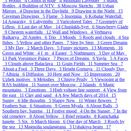
5
Woods 4
Clouds in Blue 4
Mountain Lavender 3
Magic
Bottles 4
Building of NTV 6
Moscow Sketchs 38
Urban
Mirrors 4
Drawing in the Daylight 9
Drawing in the Night 15
Caveman Drawings 5
Flame 5
Insomnia 6
Kobalar Waterfall
14
Angarsky 6
Labyrinths 3
Varicolored Tales 7
Geometry of
Lifless 6
Last day of May 14
Chuplakh-Syrt 6
Strawberry Glade
9
Chegem waterfalls 12
Wall and Windows 4
Verhnaya
Balkarya 20
Apples 6
Trio 3
Moods 5
Roofs and clouds 4
Sea
fishes 5
Yellow and other Pages 7
Step by Step 3
Green Dreams
3
My Day 2
March Days 5
Funny pictures 13
Moments 16
Green and White 4
I_m 4
Easter 5
Nightmares 3
Day of May
13
Park Vorontsov Palace 7
Pieces of Dreams 6
Yayla 5
A Faces
3
Clouds above Balaclava 11
Grain Fields 11
Summer Sea 7
About a Fool 3
Three Days 3
Height Gornaya 11
Cloudy Day
7
Albizia 6
Diffusion 10
Here and Now 15
Impressions 20
Uzbek motives 6
Melodies 3
Chistye Prudy 5
Viewpoint at the
RAS building 11
Sunset over Moscow 2
Islands 6
Magic
mountains 3
Emotions 3
High voltage line support 4
View from
the east 11
Clay and sand 4
A few March days of 2014 15
Sunny 6
Idle thoughts 5
Happy New 11
Winter flowers 7
Feathers Sun 6
Situations 9
Green Myafa 6
About Balls 3
Southern bay. Sunrise 11
Festive mood 4
On the Sunset 7
In the
old cemetery 8
About Yellow 3
Brief remarks 8
Kamchatka
lunette 5
Six 6
March bloom 6
One day of March 3
Roofs by
the sea 13
Magnolia soulangeana 3
Ushakova beam 17