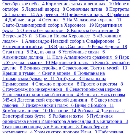
Октябрьское небо 4
Кормление сытых и ленивых 10
Море в
октябре 5
Ледовый дворец 8
Солнечные пятна 8
Портреты
6
Платаны 14
Андреевка 9
Прибрежный парк 8
Графитти
4
Добрые лица 4
Осеннее 5
На Малаховом кургане 11
Свято-Владимирский собор в Херсонесе 19
Карантинная
бухта 5
Ответы без вопросов 8
Вопросы без ответов 8
Встречая 25_й 3
Елка в Новом Херсонесе 5
«Вежливым
людям» 1
Александро-Невский собор в Симферополе 5
Екатерининский сад 18
Вдоль Салгира 9
Речка Черная 18
Стая птиц 5
Вид из окна 6
Устойчивые связи 6
Альминская долина 11
Поле Альминского сражения 9
Парк
в Учкуевке в марте 10
Мартовский пляж 5
Белый, черный и
другие 8
Великая стройка в Севастополе. Театр и музей 13
Крыши и туман 4
Снег в апреле 8
Тюльпаны на
Приморском бульваре 11
Артбухта 3
Платаны на
Приморском 4
Сложно о простом 8
Просто о простом 8
Стоунхендж по-инкермански 8
Севастопольская церковь
Евангельских христиан-баптистов 4
Вечная память героям
345-ой Дагестанской стрелковой дивизии 6
Сквер имени
лавочек 7
Инкерманский пляж 6
Виды с Бомбор 11
Бомборы в апреле 10
Песчаное 14
Рыбаки 4
Две розы 2
Евпаторийская бухта 9
Рыбаки и яхты 5
Публичная
библиотека имени Императора Александра II в Евпатории 3
Театральная площадь в Евпатории 8
Таких берут в
космонавты 4
Храм святого пророка Ильи 3
Набережная