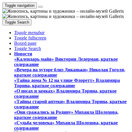
Toggle navigation
Toggle Search
Toggle menubar
Toggle fullscreen
Boxed page
Toggle Search
Новости
«Календарь майя» Виктории Ледерман, краткое
содержание
«Вечера на хуторе близ Диканьки» Николая Гоголя,
краткое содержание
«Тайна дома № 12 на улице Флоретт» Владимира
Торина, краткое содержание
«О носах и замка́х» Владимира Торина, краткое
содержание
«Тайны старой аптеки» Владимира Торина, краткое
содержание
«Они сражались за Родину» Михаила Шолохова,
краткое содержание
«Судьба человека» Михаила Шолохова, краткое
содержание