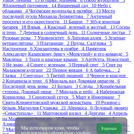
улице Ленина 15
В парке. Нальчик 8
Озеро Курортное 5
Яблоневый питомник 14
Вишневый сад 10
Небо с
облаками 4
Чегемские водопады в октябре 13
Место
последней дуэли Михаила Лермонтова 7
Античный
проспект и его окрестности 11
Башни 7
365-я зенитная
батарея 18
Взрыв 4
Красный, зеленый и желтый 13
Сосны
и тени 7
Деревья в солнечный день 11
Солнечные листья 7
Розовые розы 7
Университет 6
Липовая аллея 5
Зеленые
ретрансляторы 3
Платанище 2
Пруды. Салгирка 5
Настроения 6
Хризантемы в ноябре 4
Памятник
Александру Казарскому, бригу «Меркурий» и его команде 5
Маклюра 3
Театр и красные крыши 3
Артбухта. Новострой
3
Не знаю 4
Синее с зеленым 3
Первый снег 5
Снег на
Малаховом кургане 22
Первое января 6
А бабочка... 2
Глазки 3
Снегопад 5
Третий лишний 3
Черное и красное
2
Кипарисы и тени 6
Миндаль над Доковым оврагом 6
Последний день зимы 23
Больно 3
Следы 3
Корабельная
сторона. Доковый овраг 7
Миндаль и небо 4
Набережная
Корнилова 3
Синопский спуск 5
Март в Инкермане 7
Свято-Климентовский мужской монастырь 19
Розовое с
белым. Магнолия Суланжа 21
Абрикоса 6
Ледовый дворец
«Севастополь» 11
Мартовский кизил 4
Дергачи 4
Апрель
на Матросском бульваре 10
Екатерининский сквер 5
Адмирал Сенявин 7
Ветки и крыши 4
Охота на тюльпаны
Мы используем куки, чтобы
Хорошо
7
Мыльные пузыри 5
Парад тюльпанов 8
Белые тюльпаны
пользоваться сайтом было удобно