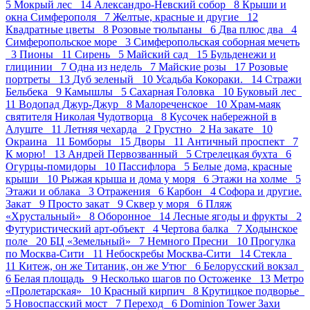
5
Мокрый лес 14
Александро-Невский собор 8
Крыши и
окна Симферополя 7
Желтые, красные и другие 12
Квадратные цветы 8
Розовые тюльпаны 6
Два плюс два 4
Симферопольское море 3
Симферопольская соборная мечеть
3
Пионы 11
Сирень 5
Майский сад 15
Бульденежи и
глицинии 7
Одна из недель 7
Майские розы 17
Розовые
портреты 13
Дуб зеленый 10
Усадьба Кокораки. 14
Стражи
Бельбека 9
Камышлы 5
Сахарная Головка 10
Буковый лес
11
Водопад Джур-Джур 8
Малореченское 10
Храм-маяк
святителя Николая Чудотворца 8
Кусочек набережной в
Алуште 11
Летняя чехарда 2
Грустно 2
На закате 10
Окраина 11
Бомборы 15
Дворы 11
Античный проспект 7
К морю! 13
Андрей Первозванный 5
Стрелецкая бухта 6
Огурцы-помидоры 10
Пасcифлора 5
Белые дома, красные
крыши 10
Рыжая крыша и дома у моря 6
Этажи на холме 5
Этажи и облака 3
Отражения 6
Карбон 4
Софора и другие.
Закат 9
Просто закат 9
Сквер у моря 6
Пляж
«Хрустальный» 8
Оборонное 14
Лесные ягоды и фрукты 2
Футуристический арт-объект 4
Чертова балка 7
Ходынское
поле 20
БЦ «Земельный» 7
Немного Пресни 10
Прогулка
по Москва-Сити 11
Небоскребы Москва-Сити 14
Стекла
11
Китеж, он же Титаник, он же Утюг 6
Белорусский вокзал
6
Белая площадь 9
Несколько шагов по Остоженке 13
Метро
«Пролетарская» 10
Красный кирпич 8
Крутицкое подворье
5
Новоспасский мост 7
Переход 6
Dominion Tower Захи