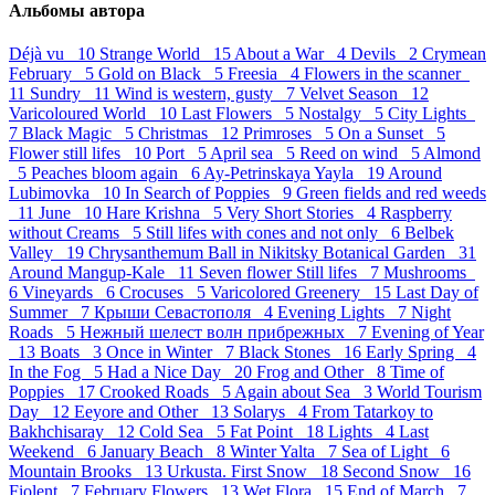
Альбомы автора
Déjà vu 10
Strange World 15
About a War 4
Devils 2
Crymean
February 5
Gold on Black 5
Freesia 4
Flowers in the scanner
11
Sundry 11
Wind is western, gusty 7
Velvet Season 12
Varicoloured World 10
Last Flowers 5
Nostalgy 5
City Lights
7
Black Magic 5
Christmas 12
Primroses 5
On a Sunset 5
Flower still lifes 10
Port 5
April sea 5
Reed on wind 5
Almond
5
Peaches bloom again 6
Ay-Petrinskaya Yayla 19
Around
Lubimovka 10
In Search of Poppies 9
Green fields and red weeds
11
June 10
Hare Krishna 5
Very Short Stories 4
Raspberry
without Creams 5
Still lifes with cones and not only 6
Belbek
Valley 19
Chrysanthemum Ball in Nikitsky Botanical Garden 31
Around Mangup-Kale 11
Seven flower Still lifes 7
Mushrooms
6
Vineyards 6
Crocuses 5
Varicolored Greenery 15
Last Day of
Summer 7
Крыши Севастополя 4
Evening Lights 7
Night
Roads 5
Нежный шелест волн прибрежных 7
Evening of Year
13
Boats 3
Once in Winter 7
Black Stones 16
Early Spring 4
In the Fog 5
Had a Nice Day 20
Frog and Other 8
Time of
Poppies 17
Crooked Roads 5
Again about Sea 3
World Tourism
Day 12
Eeyore and Other 13
Solarys 4
From Tatarkoy to
Bakhchisaray 12
Cold Sea 5
Fat Point 18
Lights 4
Last
Weekend 6
January Beach 8
Winter Yalta 7
Sea of Light 6
Mountain Brooks 13
Urkusta. First Snow 18
Second Snow 16
Fiolent 7
February Flowers 13
Wet Flora 15
End of March 7