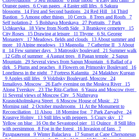
Conversations 5
Self isolation 6
Blue mood 4
Easy and calm 3
Orange pages 6
Cyan pages 4
Easter still lifes 6
Sakura
blossoms 14
First and Second bastions 24
Red Hill 14
Third
Bastion 5
Аmong other things 10
Cercis 8
Trees and Roofs 7
Self isolation-2 5
Bolshaya Morskaya 27
Portraits 7
Park
Uchkuevka 18
View from North Side 3
Bratskoye cemetery 15
City Roses 15
Drawing at leisure 11
Thyme 6
St. George
Monastery 17
Meadows, fields and clouds 13
About summer and
more 10
Alpine meadows 13
Magnolia 7
Catherine II 3
About
it 14
Few summer days 3
Matrossky boulevard 21
Summer walk
12
Gifts of summer 4
August trees 8
Pagan temple 2
Sapun
Mountain 29
Several views from Sapun Mountain 6
Ballad of a
dirk 5
Plums and peaches 8
Flowers on Primorsky Boulevard 16
Loneliness in the night 7
Fortress Kalamita 24
Malakhov Kurgan
9
Apples still lifes 9
Volzhsky Boulevard, Moscow 24
Izmailovo, Moscow 26
Early evening on the Moskva River 15
Along Tverskoy 23
The Ritz-Carlton 6
Yauza and Moscow river
11
Several views of Moscow City 5
Nizhnyaya
Krasnokholmskaya Street 6
Moscow House of Music 23
Morning raid 2
October mushrooms 11
At the Monument to
Reconciliation 11
Alsou 18
Morning fog 7
Park Zaryadye 24
Krasnye Holmy 13
Still lifes with peppers 5
Crazy sky 17
Yellow on blue 16
On the Sevastopol pier 11
Quince 8
Still lifes
with persimmon 8
Fog in the forest 16
Invasion of fans 7
Раздражения 9
Winter Balaclava 17
Sunset at Cape Chersonesus