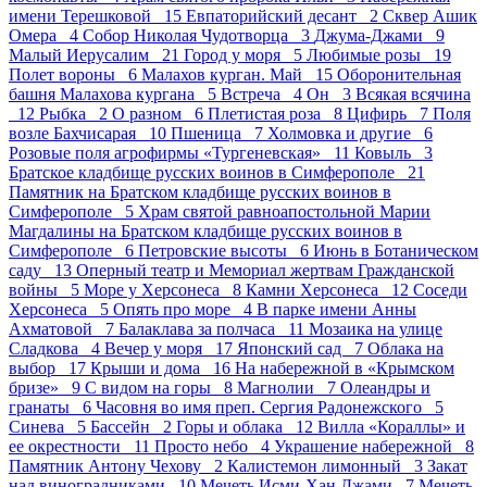
имени Терешковой 15
Евпаторийский десант 2
Сквер Ашик
Омера 4
Собор Николая Чудотворца 3
Джума-Джами 9
Малый Иерусалим 21
Город у моря 5
Любимые розы 19
Полет вороны 6
Малахов курган. Май 15
Оборонительная
башня Малахова кургана 5
Встреча 4
Он 3
Всякая всячина
12
Рыбка 2
О разном 6
Плетистая роза 8
Цифирь 7
Поля
возле Бахчисарая 10
Пшеница 7
Холмовка и другие 6
Розовые поля агрофирмы «Тургеневская» 11
Ковыль 3
Братское кладбище русских воинов в Симферополе 21
Памятник на Братском кладбище русских воинов в
Симферополе 5
Храм святой равноапостольной Марии
Магдалины на Братском кладбище русских воинов в
Симферополе 6
Петровские высоты 6
Июнь в Ботаническом
саду 13
Оперный театр и Мемориал жертвам Гражданской
войны 5
Море у Херсонеса 8
Камни Херсонеса 12
Соседи
Херсонеса 5
Опять про море 4
В парке имени Анны
Ахматовой 7
Балаклава за полчаса 11
Мозаика на улице
Сладкова 4
Вечер у моря 17
Японский сад 7
Облака на
выбор 17
Крыши и дома 16
На набережной в «Крымском
бризе» 9
С видом на горы 8
Магнолии 7
Олеандры и
гранаты 6
Часовня во имя преп. Сергия Радонежского 5
Синева 5
Бассейн 2
Горы и облака 12
Вилла «Кораллы» и
ее окрестности 11
Просто небо 4
Украшение набережной 8
Памятник Антону Чехову 2
Калистемон лимонный 3
Закат
над виноградниками 10
Мечеть Исми-Хан Джами 7
Мечеть