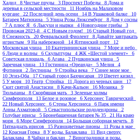
Хадид 8
Чистые пруды 3
Проспект Победы 8
Дома и
деревья в сельской местности 11
Ноябрь на Малаховом
кургане 22
Последний день осени 14
В Ушаковой балке 10
Батарея Матюхина 5
Улица Розы Люксембург 8
Дом у сосны
7
А плюс Я 6
Лысухи и нырки 4
Новогодние грибы 3
Провожая 2023-й 4
С Новым годом! 16
Старый Новый год
8
Снежность 20
Февральский Фиолент 8
Давайте завтракать
игристым 9
На набережной 14
Ялтинский порт 12
Московская улица 10
Екатерининская улица 7
Море и небо
6
Люди и волны 6
Скульптуры 4
ЖК «Шестой элемент» 6
Советская площадь 6
Агава 2
Пушкинская улица 5
Заречная улица 13
Гостиница «Ореанда» 5
Мелия 4
Фотиния 2
Лестницы 9
Стройка века 7
Синее море мое
10
Эгиз-Оба 17
Старый город Бахчисарая 19
Цветет кизил
5
У моря 10
Театр_Стройка 11
Дорога из черных шин 17
Скит святой Анастасии 8
Качи-Кальон 16
Мозаика 9
Тюльпаны 8
Скорбящая мать 3
Зеленые холмы
Симферополя 13
Белое и розовое 6
Херсонес Таврический
22
Новый Херсонес 6
Стены Херсонеса 6
Парк имени
Анны Ахматовой 5
Севастопольские рододендроны 2
Голубые ирисы 5
Бронебашенная батарея № 35 21
На краю
моря 6
Море Симферополя 14
Большая соборная мечеть 8
Пятнадцать ирисов 15
Разноцветные пионы 11
Розы в мае
12
Красная Горка 8
У воды. Балаклава 11
Вид сверху.
Балаклава 8
Чайки и баклан 7
Виноградники и розы.