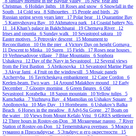
8
January morning in the Baydar Valley 16
New Year and
Christmas 6
Holiday lights 18
Roses and snow 6
Snowfall in the
South 14
Cold sea 8
Silhouettes 15
People and birds 26
Russian spring seven years later 17
Polar bear 11
Quarantine Bay
5
Kamyshovaya Bay 10
Akhmatova park 14
Coastal battery No.
11 14
Khan’s palace in Bakhchisarai 19
Chernaya River 12
Irises and opuntia 6
Sunday walk 10
Sevastopol sakura 10
Easter motives 5
Petrovsky descent 15
Monument to
Reconciliation 10
On the pier 4
Victory Day on height Gornaya
11
Descent to Minka 10
Suren 15
Fields 17
Roses near houses
19
Verhnesadovoe village 7
Blue Mountains 6
Sophora
Ushakova 12
Day of the Navy in Sevastopol 12
Several views
from the First Bastion 5
Abrikosovka 13
Sevastopol Marine Plant
3
Akyar Jami 4
Fruit on the windowsill 5
Mosaic panels
Azcherryba 16
Tavricheskaya embankment 12
Cape Cordon 6
Keelen-beam. Two wars 14
Around Malakhov mound 12
Early
December 7
Gloomy morning 6
Green figures 6
Old
Sevastopol_Korabelka 18
Sapun mountain 10
Yellow tulips 5
Kamchatka 7
Yuzhnaya Bay 4
Magnolias on Ushakov Square 9
Apollonovka 10
May Day 13
Hornbeams 6
Ushakov’s Balka
Beach 6
Horses in the meadow 8
Adyl-Su Gorge 27
Boats on
the water 10
Views from Mount Kefalo Vrisi 9
GRES settlement
12
Three hours in Rostov-on-Don 38
Мозаичные панно 7
River
Station of Rostov-on-Don 12
Temernitskaya overpass 5
Мокро и
туманно в Приэльбрусье 5
Эльбрус и его окрестности 15