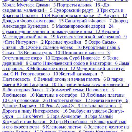
Молла Мустафа Джами 3
Портреты альпак 16
«До
свидания, мальчики!» 5
Суворовский редут 3
Три стула и
Красная Панамка 15
В Воронцовском парке 21
Алупка 12
Дождь в Форосском парке 15
Санаторий «Форос» 7
Дворец
Александра Кузнецова 5
Массандровский дворец 24
Сумасшедшие канны и примкнувшие к ним 12
Верхний
Массандровский парк 19
Кусочек ялтинской набережной 9
«Ялта Интурист» 2
Красные лужайки 5
Озеро Сасык-
Сиваш 28
Сухое и соленое дерево 10
Курортный парк в
Саках 18
Великая сушь 10
Шиповник и карагач 3
Отступившее озеро 13
Церковь Сурб Никогаёс 9
Текие
дервишей 9
Свято-Николаевский собор в Евпатории 6
Дама
в горошек 8
Мойнакское озеро 12
Медицинский институт
им. С.И. Георгиевского 10
Желтый катамаран 7
Платановость 6
Вечный огонь и вечная память 6
В парке
имени Юрия Гагарина 10
Пограничникам всех поколений 5
Лабораторная балка 7
Дом-музей семьи Перовских 3
Любимовка 10
Каштаны в сентябре 13
Любимые платаны
10
Сад с яблоками 26
Портреты яблок 12
Береза на ветру 6
Дачное, Тырнауз 10
Река Адыр-Су 9
Поляна нарзанов 7
Дорога к пику Интеркосмос 16
Эльбрус из ущелья Донгуз-
Орун 11
Пик Чегет 5
Гора Андыртау 8
Гора Малый
Когутай и пик Баксан 8
Гора Итколбаши 6
Балкарский сыр
и его окрестности 6
Кленовые листья 8
Зеленое и желтое на