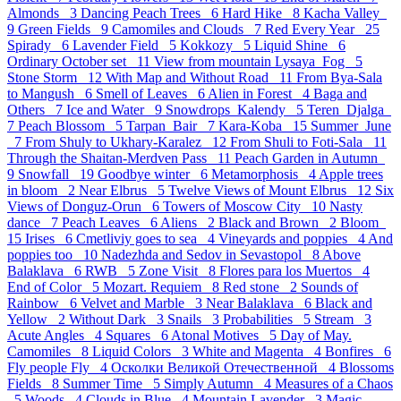
Almonds 3
Dancing Peach Trees 6
Hard Hike 8
Kacha Valley
9
Green Fields 9
Camomiles and Clouds 7
Red Every Year 25
Spirady 6
Lavender Field 5
Kokkozy 5
Liquid Shine 6
Ordinary October set 11
View from mountain Lysaya_Fog 5
Stone Storm 12
With Map and Without Road 11
From Bya-Sala
to Mangush 6
Smell of Leaves 6
Alien in Forest 4
Baga and
Others 7
Ice and Water 9
Snowdrops_Kalendy 5
Teren_Djalga
7
Peach Blossom 5
Tarpan_Bair 7
Kara-Koba 15
Summer_June
7
From Shuly to Ukhary-Karalez 12
From Shuli to Foti-Sala 11
Through the Shaitan-Merdven Pass 11
Peach Garden in Autumn
9
Snowfall 19
Goodbye winter 6
Metamorphosis 4
Apple trees
in bloom 2
Near Elbrus 5
Twelve Views of Mount Elbrus 12
Six
Views of Donguz-Orun 6
Towers of Moscow City 10
Nasty
dance 7
Peach Leaves 6
Aliens 2
Black and Brown 2
Bloom
15
Irises 6
Cmetliviy goes to sea 4
Vineyards and poppies 4
And
poppies too 10
Nadezhda and Sedov in Sevastopol 8
Above
Balaklava 6
RWB 5
Zone Visit 8
Flores para los Muertos 4
End of Color 5
Mozart. Requiem 8
Red stone 2
Sounds of
Rainbow 6
Velvet and Marble 3
Near Balaklava 6
Black and
Yellow 2
Without Dark 3
Snails 3
Probabilities 5
Stream 3
Acute Angles 4
Squares 6
Atonal Motives 5
Day of May.
Camomiles 8
Liquid Colors 3
White and Magenta 4
Bonfires 6
Fly people Fly 4
Осколки Великой Отечественной 4
Blossoms
Fields 8
Summer Time 5
Simply Autumn 4
Measures of a Chaos
5
Woods 4
Clouds in Blue 4
Mountain Lavender 3
Magic