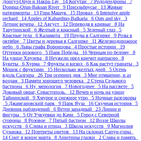
Донгуз-Орун и Накра-Тау 14
Когутаи 7
Рододендроны 7
Donguz-Orun-Baksan River 9
Приэльбрусье 13
Живые
натюрморты 13
Гора Машук 15
Провал 6
Intensive apple
orchard 14
Apples of Kabardino-Balkaria 6
Oats and sky 3
Летние вечера 12
Август 12
Переводя в кривые 8
На
Тарутинской 6
Желтый и красный 5
Зеленый глаз 5
Красные тела 6
Каламита 19
Пруды в Салгирке 9
Розы в
октябре 7
Цветы и деревья в Салгирке 11
Железнодорожное
небо 6
Львы графа Воронцова 4
Простые истории 19
Оттенки розового 5
Парк Победы 16
Черным по белому 8
На улице Хрулева 8
Неужели орел кричит напрасно 8
Букеты 6
Хурма 7
Фрукты и кизил 6
Как растут гранаты 3
Мешок с фруктами 15
Несколько желтых дней 5
Осень
вдоль Салгира 26
Три осенних дня 3
Мне отмщение, и аз
воздам 3
Памяти хорошего человека 2
Стена Седьмого
бастиона 6
Ну_мерология 7
Новогоднее 5
На рассвете 5
Доковый овраг, Севастополь. 12
Вечер и ночь на улице
Тайнинской 9
Хмурое и снежное утро 5
Ночные разговоры
5
Джамгаровский парк 9
Парк Яуза 16
Скучная история 5
Дневник наблюдений 6
Ветер западный 23
Линии и
фигуры 5
От Учкуевки до Качи 5
Город с Северной
стороны 8
Розовое 7
Пятый бастион 12
Возле Школы
искусств 6
Слива и птица 3
Школа искусств 9
Магнолия
Суланжа 12
Портреты цветов 13
На склонах Сапун-горы
14
Снег в конце марта 8
Анютины глазки 2
Слава и память