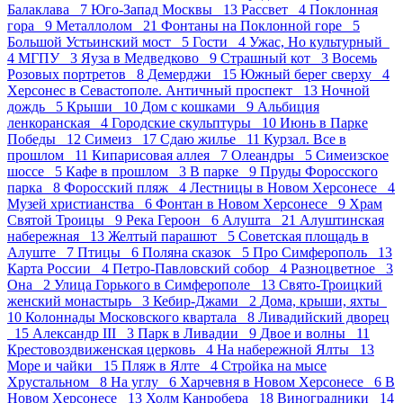
Балаклава 7
Юго-Запад Москвы 13
Рассвет 4
Поклонная
гора 9
Металлолом 21
Фонтаны на Поклонной горе 5
Большой Устьинский мост 5
Гости 4
Ужас, Но культурный
4
МГПУ 3
Яуза в Медведково 9
Страшный кот 3
Восемь
Розовых портретов 8
Демерджи 15
Южный берег сверху 4
Херсонес в Севастополе. Античный проспект 13
Ночной
дождь 5
Крыши 10
Дом с кошками 9
Альбиция
ленкоранская 4
Городские скульптуры 10
Июнь в Парке
Победы 12
Симеиз 17
Сдаю жилье 11
Курзал. Все в
прошлом 11
Кипарисовая аллея 7
Олеандры 5
Симеизское
шоссе 5
Кафе в прошлом 3
В парке 9
Пруды Форосского
парка 8
Форосский пляж 4
Лестницы в Новом Херсонесе 4
Музей христианства 6
Фонтан в Новом Херсонесе 9
Храм
Святой Троицы 9
Река Героон 6
Алушта 21
Алуштинская
набережная 13
Желтый парашют 5
Советская площадь в
Алуште 7
Птицы 6
Поляна сказок 5
Про Симферополь 13
Карта России 4
Петро-Павловский собор 4
Разноцветное 3
Она 2
Улица Горького в Симферополе 13
Свято-Троицкий
женский монастырь 3
Кебир-Джами 2
Дома, крыши, яхты
10
Колоннады Московского квартала 8
Ливадийский дворец
15
Александр III 3
Парк в Ливадии 9
Двое и волны 11
Крестовоздвиженская церковь 4
На набережной Ялты 13
Море и чайки 15
Пляж в Ялте 4
Стройка на мысе
Хрустальном 8
На углу 6
Харчевня в Новом Херсонесе 6
В
Новом Херсонесе 13
Холм Канробера 18
Виноградники 14