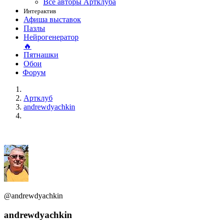
Все авторы Артклуба
Интерактив
Афиша выставок
Пазлы
Нейрогенератор
🔥
Пятнашки
Обои
Форум
Артклуб
andrewdyachkin
@andrewdyachkin
andrewdyachkin