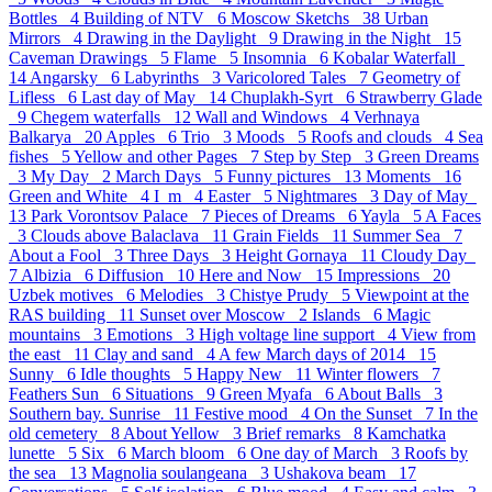
Bottles 4
Building of NTV 6
Moscow Sketchs 38
Urban
Mirrors 4
Drawing in the Daylight 9
Drawing in the Night 15
Caveman Drawings 5
Flame 5
Insomnia 6
Kobalar Waterfall
14
Angarsky 6
Labyrinths 3
Varicolored Tales 7
Geometry of
Lifless 6
Last day of May 14
Chuplakh-Syrt 6
Strawberry Glade
9
Chegem waterfalls 12
Wall and Windows 4
Verhnaya
Balkarya 20
Apples 6
Trio 3
Moods 5
Roofs and clouds 4
Sea
fishes 5
Yellow and other Pages 7
Step by Step 3
Green Dreams
3
My Day 2
March Days 5
Funny pictures 13
Moments 16
Green and White 4
I_m 4
Easter 5
Nightmares 3
Day of May
13
Park Vorontsov Palace 7
Pieces of Dreams 6
Yayla 5
A Faces
3
Clouds above Balaclava 11
Grain Fields 11
Summer Sea 7
About a Fool 3
Three Days 3
Height Gornaya 11
Cloudy Day
7
Albizia 6
Diffusion 10
Here and Now 15
Impressions 20
Uzbek motives 6
Melodies 3
Chistye Prudy 5
Viewpoint at the
RAS building 11
Sunset over Moscow 2
Islands 6
Magic
mountains 3
Emotions 3
High voltage line support 4
View from
the east 11
Clay and sand 4
A few March days of 2014 15
Sunny 6
Idle thoughts 5
Happy New 11
Winter flowers 7
Feathers Sun 6
Situations 9
Green Myafa 6
About Balls 3
Southern bay. Sunrise 11
Festive mood 4
On the Sunset 7
In the
old cemetery 8
About Yellow 3
Brief remarks 8
Kamchatka
lunette 5
Six 6
March bloom 6
One day of March 3
Roofs by
the sea 13
Magnolia soulangeana 3
Ushakova beam 17