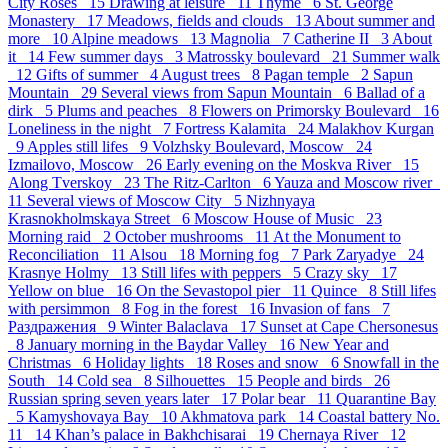
City Roses 15
Drawing at leisure 11
Thyme 6
St. George
Monastery 17
Meadows, fields and clouds 13
About summer and
more 10
Alpine meadows 13
Magnolia 7
Catherine II 3
About
it 14
Few summer days 3
Matrossky boulevard 21
Summer walk
12
Gifts of summer 4
August trees 8
Pagan temple 2
Sapun
Mountain 29
Several views from Sapun Mountain 6
Ballad of a
dirk 5
Plums and peaches 8
Flowers on Primorsky Boulevard 16
Loneliness in the night 7
Fortress Kalamita 24
Malakhov Kurgan
9
Apples still lifes 9
Volzhsky Boulevard, Moscow 24
Izmailovo, Moscow 26
Early evening on the Moskva River 15
Along Tverskoy 23
The Ritz-Carlton 6
Yauza and Moscow river
11
Several views of Moscow City 5
Nizhnyaya
Krasnokholmskaya Street 6
Moscow House of Music 23
Morning raid 2
October mushrooms 11
At the Monument to
Reconciliation 11
Alsou 18
Morning fog 7
Park Zaryadye 24
Krasnye Holmy 13
Still lifes with peppers 5
Crazy sky 17
Yellow on blue 16
On the Sevastopol pier 11
Quince 8
Still lifes
with persimmon 8
Fog in the forest 16
Invasion of fans 7
Раздражения 9
Winter Balaclava 17
Sunset at Cape Chersonesus
8
January morning in the Baydar Valley 16
New Year and
Christmas 6
Holiday lights 18
Roses and snow 6
Snowfall in the
South 14
Cold sea 8
Silhouettes 15
People and birds 26
Russian spring seven years later 17
Polar bear 11
Quarantine Bay
5
Kamyshovaya Bay 10
Akhmatova park 14
Coastal battery No.
11 14
Khan’s palace in Bakhchisarai 19
Chernaya River 12