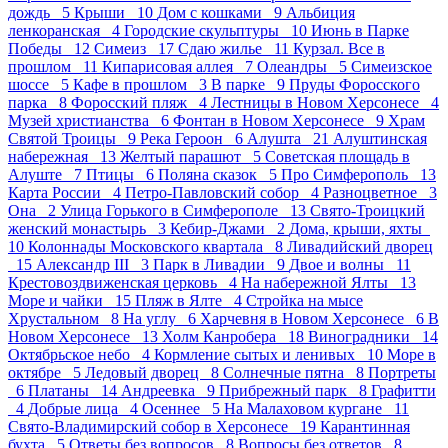
дождь 5
Крыши 10
Дом с кошками 9
Альбиция
ленкоранская 4
Городские скульптуры 10
Июнь в Парке
Победы 12
Симеиз 17
Сдаю жилье 11
Курзал. Все в
прошлом 11
Кипарисовая аллея 7
Олеандры 5
Симеизское
шоссе 5
Кафе в прошлом 3
В парке 9
Пруды Форосского
парка 8
Форосский пляж 4
Лестницы в Новом Херсонесе 4
Музей христианства 6
Фонтан в Новом Херсонесе 9
Храм
Святой Троицы 9
Река Героон 6
Алушта 21
Алуштинская
набережная 13
Желтый парашют 5
Советская площадь в
Алуште 7
Птицы 6
Поляна сказок 5
Про Симферополь 13
Карта России 4
Петро-Павловский собор 4
Разноцветное 3
Она 2
Улица Горького в Симферополе 13
Свято-Троицкий
женский монастырь 3
Кебир-Джами 2
Дома, крыши, яхты
10
Колоннады Московского квартала 8
Ливадийский дворец
15
Александр III 3
Парк в Ливадии 9
Двое и волны 11
Крестовоздвиженская церковь 4
На набережной Ялты 13
Море и чайки 15
Пляж в Ялте 4
Стройка на мысе
Хрустальном 8
На углу 6
Харчевня в Новом Херсонесе 6
В
Новом Херсонесе 13
Холм Канробера 18
Виноградники 14
Октябрьское небо 4
Кормление сытых и ленивых 10
Море в
октябре 5
Ледовый дворец 8
Солнечные пятна 8
Портреты
6
Платаны 14
Андреевка 9
Прибрежный парк 8
Графитти
4
Добрые лица 4
Осеннее 5
На Малаховом кургане 11
Свято-Владимирский собор в Херсонесе 19
Карантинная
бухта 5
Ответы без вопросов 8
Вопросы без ответов 8