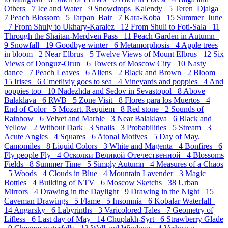
Others 7
Ice and Water 9
Snowdrops_Kalendy 5
Teren_Djalga
7
Peach Blossom 5
Tarpan_Bair 7
Kara-Koba 15
Summer_June
7
From Shuly to Ukhary-Karalez 12
From Shuli to Foti-Sala 11
Through the Shaitan-Merdven Pass 11
Peach Garden in Autumn
9
Snowfall 19
Goodbye winter 6
Metamorphosis 4
Apple trees
in bloom 2
Near Elbrus 5
Twelve Views of Mount Elbrus 12
Six
Views of Donguz-Orun 6
Towers of Moscow City 10
Nasty
dance 7
Peach Leaves 6
Aliens 2
Black and Brown 2
Bloom
15
Irises 6
Cmetliviy goes to sea 4
Vineyards and poppies 4
And
poppies too 10
Nadezhda and Sedov in Sevastopol 8
Above
Balaklava 6
RWB 5
Zone Visit 8
Flores para los Muertos 4
End of Color 5
Mozart. Requiem 8
Red stone 2
Sounds of
Rainbow 6
Velvet and Marble 3
Near Balaklava 6
Black and
Yellow 2
Without Dark 3
Snails 3
Probabilities 5
Stream 3
Acute Angles 4
Squares 6
Atonal Motives 5
Day of May.
Camomiles 8
Liquid Colors 3
White and Magenta 4
Bonfires 6
Fly people Fly 4
Осколки Великой Отечественной 4
Blossoms
Fields 8
Summer Time 5
Simply Autumn 4
Measures of a Chaos
5
Woods 4
Clouds in Blue 4
Mountain Lavender 3
Magic
Bottles 4
Building of NTV 6
Moscow Sketchs 38
Urban
Mirrors 4
Drawing in the Daylight 9
Drawing in the Night 15
Caveman Drawings 5
Flame 5
Insomnia 6
Kobalar Waterfall
14
Angarsky 6
Labyrinths 3
Varicolored Tales 7
Geometry of
Lifless 6
Last day of May 14
Chuplakh-Syrt 6
Strawberry Glade