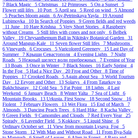
7
Black Magic 5
Christmas 12
Primroses 5
On a Sunset 5
Flower still lifes 10
Port 5
April sea 5
Reed on wind 5
Almond
5
Peaches bloom again 6
Ay-Petrinskaya Yayla 19
Around
Lubimovka 10
In Search of Poppies 9
Green fields and red weeds
11
June 10
Hare Krishna 5
Very Short Stories 4
Raspberry
without Creams 5
Still lifes with cones and not only 6
Belbek
Valley 19
Chrysanthemum Ball in Nikitsky Botanical Garden 31
Around Mangup-Kale 11
Seven flower Still lifes 7
Mushrooms
6
Vineyards 6
Crocuses 5
Varicolored Greenery 15
Last Day of
Summer 7
Крыши Севастополя 4
Evening Lights 7
Night
Roads 5
Нежный шелест волн прибрежных 7
Evening of Year
13
Boats 3
Once in Winter 7
Black Stones 16
Early Spring 4
In the Fog 5
Had a Nice Day 20
Frog and Other 8
Time of
Poppies 17
Crooked Roads 5
Again about Sea 3
World Tourism
Day 12
Eeyore and Other 13
Solarys 4
From Tatarkoy to
Bakhchisaray 12
Cold Sea 5
Fat Point 18
Lights 4
Last
Weekend 6
January Beach 8
Winter Yalta 7
Sea of Light 6
Mountain Brooks 13
Urkusta. First Snow 18
Second Snow 16
Fiolent 7
February Flowers 13
Wet Flora 15
End of March 7
Almonds 3
Dancing Peach Trees 6
Hard Hike 8
Kacha Valley
9
Green Fields 9
Camomiles and Clouds 7
Red Every Year 25
Spirady 6
Lavender Field 5
Kokkozy 5
Liquid Shine 6
Ordinary October set 11
View from mountain Lysaya_Fog 5
Stone Storm 12
With Map and Without Road 11
From Bya-Sala
to Mangush 6
Smell of Leaves 6
Alien in Forest 4
Baga and