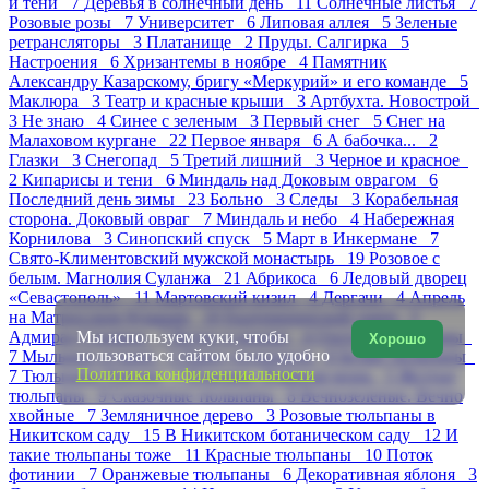
и тени 7
Деревья в солнечный день 11
Солнечные листья 7
Розовые розы 7
Университет 6
Липовая аллея 5
Зеленые
ретрансляторы 3
Платанище 2
Пруды. Салгирка 5
Настроения 6
Хризантемы в ноябре 4
Памятник
Александру Казарскому, бригу «Меркурий» и его команде 5
Маклюра 3
Театр и красные крыши 3
Артбухта. Новострой
3
Не знаю 4
Синее с зеленым 3
Первый снег 5
Снег на
Малаховом кургане 22
Первое января 6
А бабочка... 2
Глазки 3
Снегопад 5
Третий лишний 3
Черное и красное
2
Кипарисы и тени 6
Миндаль над Доковым оврагом 6
Последний день зимы 23
Больно 3
Следы 3
Корабельная
сторона. Доковый овраг 7
Миндаль и небо 4
Набережная
Корнилова 3
Синопский спуск 5
Март в Инкермане 7
Свято-Климентовский мужской монастырь 19
Розовое с
белым. Магнолия Суланжа 21
Абрикоса 6
Ледовый дворец
«Севастополь» 11
Мартовский кизил 4
Дергачи 4
Апрель
на Матросском бульваре 10
Екатерининский сквер 5
Мы используем куки, чтобы
Адмирал Сенявин 7
Ветки и крыши 4
Охота на тюльпаны
Хорошо
пользоваться сайтом было удобно
7
Мыльные пузыри 5
Парад тюльпанов 8
Белые тюльпаны
Политика конфиденциальности
7
Тюльпаны Dotcom 7
Платаны. Изящная мощь 5
Желтые
тюльпаны 9
Сказочные тюльпаны 8
Вечнозеленые. Вечно
хвойные 7
Земляничное дерево 3
Розовые тюльпаны в
Никитском саду 15
В Никитском ботаническом саду 12
И
такие тюльпаны тоже 11
Красные тюльпаны 10
Поток
фотинии 7
Оранжевые тюльпаны 6
Декоративная яблоня 3