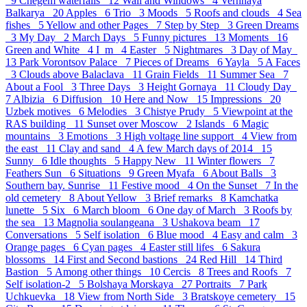
9
Chegem waterfalls 12
Wall and Windows 4
Verhnaya
Balkarya 20
Apples 6
Trio 3
Moods 5
Roofs and clouds 4
Sea
fishes 5
Yellow and other Pages 7
Step by Step 3
Green Dreams
3
My Day 2
March Days 5
Funny pictures 13
Moments 16
Green and White 4
I_m 4
Easter 5
Nightmares 3
Day of May
13
Park Vorontsov Palace 7
Pieces of Dreams 6
Yayla 5
A Faces
3
Clouds above Balaclava 11
Grain Fields 11
Summer Sea 7
About a Fool 3
Three Days 3
Height Gornaya 11
Cloudy Day
7
Albizia 6
Diffusion 10
Here and Now 15
Impressions 20
Uzbek motives 6
Melodies 3
Chistye Prudy 5
Viewpoint at the
RAS building 11
Sunset over Moscow 2
Islands 6
Magic
mountains 3
Emotions 3
High voltage line support 4
View from
the east 11
Clay and sand 4
A few March days of 2014 15
Sunny 6
Idle thoughts 5
Happy New 11
Winter flowers 7
Feathers Sun 6
Situations 9
Green Myafa 6
About Balls 3
Southern bay. Sunrise 11
Festive mood 4
On the Sunset 7
In the
old cemetery 8
About Yellow 3
Brief remarks 8
Kamchatka
lunette 5
Six 6
March bloom 6
One day of March 3
Roofs by
the sea 13
Magnolia soulangeana 3
Ushakova beam 17
Conversations 5
Self isolation 6
Blue mood 4
Easy and calm 3
Orange pages 6
Cyan pages 4
Easter still lifes 6
Sakura
blossoms 14
First and Second bastions 24
Red Hill 14
Third
Bastion 5
Аmong other things 10
Cercis 8
Trees and Roofs 7
Self isolation-2 5
Bolshaya Morskaya 27
Portraits 7
Park
Uchkuevka 18
View from North Side 3
Bratskoye cemetery 15