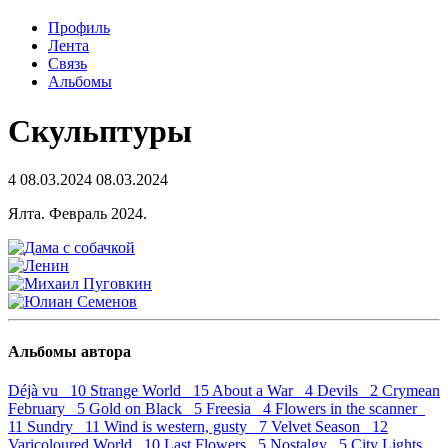
Профиль
Лента
Связь
Альбомы
Скульптуры
4
08.03.2024
08.03.2024
Ялта. Февраль 2024.
Альбомы автора
Déjà vu 10
Strange World 15
About a War 4
Devils 2
Crymean
February 5
Gold on Black 5
Freesia 4
Flowers in the scanner
11
Sundry 11
Wind is western, gusty 7
Velvet Season 12
Varicoloured World 10
Last Flowers 5
Nostalgy 5
City Lights