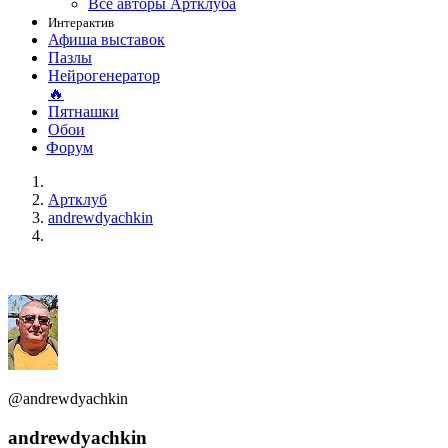
Все авторы Артклуба
Интерактив
Афиша выставок
Пазлы
Нейрогенератор
🔥
Пятнашки
Обои
Форум
Артклуб
andrewdyachkin
@andrewdyachkin
andrewdyachkin