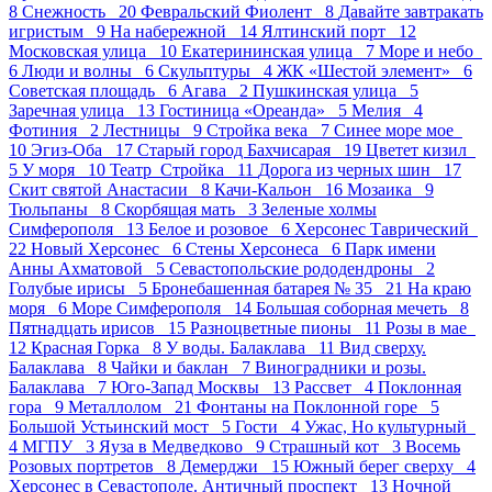
8
Снежность 20
Февральский Фиолент 8
Давайте завтракать
игристым 9
На набережной 14
Ялтинский порт 12
Московская улица 10
Екатерининская улица 7
Море и небо
6
Люди и волны 6
Скульптуры 4
ЖК «Шестой элемент» 6
Советская площадь 6
Агава 2
Пушкинская улица 5
Заречная улица 13
Гостиница «Ореанда» 5
Мелия 4
Фотиния 2
Лестницы 9
Стройка века 7
Синее море мое
10
Эгиз-Оба 17
Старый город Бахчисарая 19
Цветет кизил
5
У моря 10
Театр_Стройка 11
Дорога из черных шин 17
Скит святой Анастасии 8
Качи-Кальон 16
Мозаика 9
Тюльпаны 8
Скорбящая мать 3
Зеленые холмы
Симферополя 13
Белое и розовое 6
Херсонес Таврический
22
Новый Херсонес 6
Стены Херсонеса 6
Парк имени
Анны Ахматовой 5
Севастопольские рододендроны 2
Голубые ирисы 5
Бронебашенная батарея № 35 21
На краю
моря 6
Море Симферополя 14
Большая соборная мечеть 8
Пятнадцать ирисов 15
Разноцветные пионы 11
Розы в мае
12
Красная Горка 8
У воды. Балаклава 11
Вид сверху.
Балаклава 8
Чайки и баклан 7
Виноградники и розы.
Балаклава 7
Юго-Запад Москвы 13
Рассвет 4
Поклонная
гора 9
Металлолом 21
Фонтаны на Поклонной горе 5
Большой Устьинский мост 5
Гости 4
Ужас, Но культурный
4
МГПУ 3
Яуза в Медведково 9
Страшный кот 3
Восемь
Розовых портретов 8
Демерджи 15
Южный берег сверху 4
Херсонес в Севастополе. Античный проспект 13
Ночной