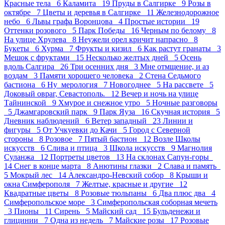
Красные тела 6
Каламита 19
Пруды в Салгирке 9
Розы в
октябре 7
Цветы и деревья в Салгирке 11
Железнодорожное
небо 6
Львы графа Воронцова 4
Простые истории 19
Оттенки розового 5
Парк Победы 16
Черным по белому 8
На улице Хрулева 8
Неужели орел кричит напрасно 8
Букеты 6
Хурма 7
Фрукты и кизил 6
Как растут гранаты 3
Мешок с фруктами 15
Несколько желтых дней 5
Осень
вдоль Салгира 26
Три осенних дня 3
Мне отмщение, и аз
воздам 3
Памяти хорошего человека 2
Стена Седьмого
бастиона 6
Ну_мерология 7
Новогоднее 5
На рассвете 5
Доковый овраг, Севастополь. 12
Вечер и ночь на улице
Тайнинской 9
Хмурое и снежное утро 5
Ночные разговоры
5
Джамгаровский парк 9
Парк Яуза 16
Скучная история 5
Дневник наблюдений 6
Ветер западный 23
Линии и
фигуры 5
От Учкуевки до Качи 5
Город с Северной
стороны 8
Розовое 7
Пятый бастион 12
Возле Школы
искусств 6
Слива и птица 3
Школа искусств 9
Магнолия
Суланжа 12
Портреты цветов 13
На склонах Сапун-горы
14
Снег в конце марта 8
Анютины глазки 2
Слава и память
5
Мокрый лес 14
Александро-Невский собор 8
Крыши и
окна Симферополя 7
Желтые, красные и другие 12
Квадратные цветы 8
Розовые тюльпаны 6
Два плюс два 4
Симферопольское море 3
Симферопольская соборная мечеть
3
Пионы 11
Сирень 5
Майский сад 15
Бульденежи и
глицинии 7
Одна из недель 7
Майские розы 17
Розовые