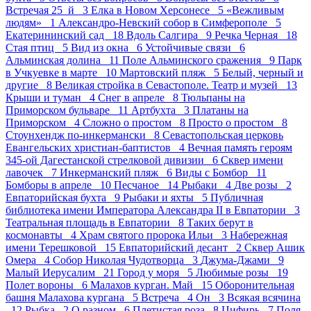
Встречая 25_й 3
Елка в Новом Херсонесе 5
«Вежливым
людям» 1
Александро-Невский собор в Симферополе 5
Екатерининский сад 18
Вдоль Салгира 9
Речка Черная 18
Стая птиц 5
Вид из окна 6
Устойчивые связи 6
Альминская долина 11
Поле Альминского сражения 9
Парк
в Учкуевке в марте 10
Мартовский пляж 5
Белый, черный и
другие 8
Великая стройка в Севастополе. Театр и музей 13
Крыши и туман 4
Снег в апреле 8
Тюльпаны на
Приморском бульваре 11
Артбухта 3
Платаны на
Приморском 4
Сложно о простом 8
Просто о простом 8
Стоунхендж по-инкермански 8
Севастопольская церковь
Евангельских христиан-баптистов 4
Вечная память героям
345-ой Дагестанской стрелковой дивизии 6
Сквер имени
лавочек 7
Инкерманский пляж 6
Виды с Бомбор 11
Бомборы в апреле 10
Песчаное 14
Рыбаки 4
Две розы 2
Евпаторийская бухта 9
Рыбаки и яхты 5
Публичная
библиотека имени Императора Александра II в Евпатории 3
Театральная площадь в Евпатории 8
Таких берут в
космонавты 4
Храм святого пророка Ильи 3
Набережная
имени Терешковой 15
Евпаторийский десант 2
Сквер Ашик
Омера 4
Собор Николая Чудотворца 3
Джума-Джами 9
Малый Иерусалим 21
Город у моря 5
Любимые розы 19
Полет вороны 6
Малахов курган. Май 15
Оборонительная
башня Малахова кургана 5
Встреча 4
Он 3
Всякая всячина
12
Рыбка 2
О разном 6
Плетистая роза 8
Цифирь 7
Поля