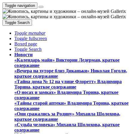
Toggle navigation
Toggle Search
Toggle menubar
Toggle fullscreen
Boxed page
Toggle Search
Новости
«Календарь майя» Виктории Ледерман, краткое
содержание
«Вечера на хуторе близ Диканьки» Николая Гоголя,
краткое содержание
«Тайна дома № 12 на улице Флоретт» Владимира
Торина, краткое содержание
«О носах и замка́х» Владимира Торина, краткое
содержание
«Тайны старой аптеки» Владимира Торина, краткое
содержание
«Они сражались за Родину» Михаила Шолохова,
краткое содержание
«Судьба человека» Михаила Шолохова, краткое
содержание