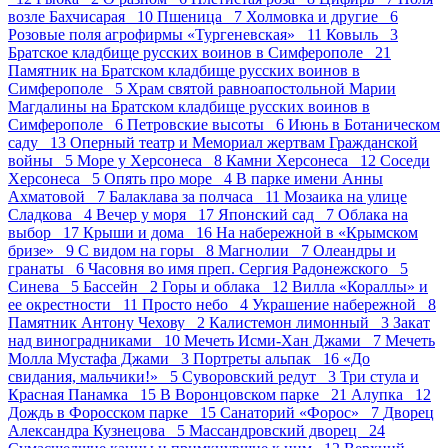
возле Бахчисарая 10
Пшеница 7
Холмовка и другие 6
Розовые поля агрофирмы «Тургеневская» 11
Ковыль 3
Братское кладбище русских воинов в Симферополе 21
Памятник на Братском кладбище русских воинов в
Симферополе 5
Храм святой равноапостольной Марии
Магдалины на Братском кладбище русских воинов в
Симферополе 6
Петровские высоты 6
Июнь в Ботаническом
саду 13
Оперный театр и Мемориал жертвам Гражданской
войны 5
Море у Херсонеса 8
Камни Херсонеса 12
Соседи
Херсонеса 5
Опять про море 4
В парке имени Анны
Ахматовой 7
Балаклава за полчаса 11
Мозаика на улице
Сладкова 4
Вечер у моря 17
Японский сад 7
Облака на
выбор 17
Крыши и дома 16
На набережной в «Крымском
бризе» 9
С видом на горы 8
Магнолии 7
Олеандры и
гранаты 6
Часовня во имя преп. Сергия Радонежского 5
Синева 5
Бассейн 2
Горы и облака 12
Вилла «Кораллы» и
ее окрестности 11
Просто небо 4
Украшение набережной 8
Памятник Антону Чехову 2
Калистемон лимонный 3
Закат
над виноградниками 10
Мечеть Исми-Хан Джами 7
Мечеть
Молла Мустафа Джами 3
Портреты альпак 16
«До
свидания, мальчики!» 5
Суворовский редут 3
Три стула и
Красная Панамка 15
В Воронцовском парке 21
Алупка 12
Дождь в Форосском парке 15
Санаторий «Форос» 7
Дворец
Александра Кузнецова 5
Массандровский дворец 24