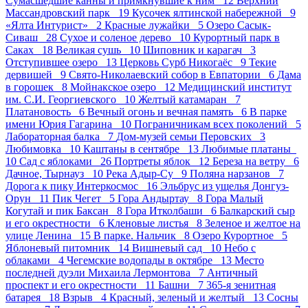
Сумасшедшие канны и примкнувшие к ним 12
Верхний
Массандровский парк 19
Кусочек ялтинской набережной 9
«Ялта Интурист» 2
Красные лужайки 5
Озеро Сасык-
Сиваш 28
Сухое и соленое дерево 10
Курортный парк в
Саках 18
Великая сушь 10
Шиповник и карагач 3
Отступившее озеро 13
Церковь Сурб Никогаёс 9
Текие
дервишей 9
Свято-Николаевский собор в Евпатории 6
Дама
в горошек 8
Мойнакское озеро 12
Медицинский институт
им. С.И. Георгиевского 10
Желтый катамаран 7
Платановость 6
Вечный огонь и вечная память 6
В парке
имени Юрия Гагарина 10
Пограничникам всех поколений 5
Лабораторная балка 7
Дом-музей семьи Перовских 3
Любимовка 10
Каштаны в сентябре 13
Любимые платаны
10
Сад с яблоками 26
Портреты яблок 12
Береза на ветру 6
Дачное, Тырнауз 10
Река Адыр-Су 9
Поляна нарзанов 7
Дорога к пику Интеркосмос 16
Эльбрус из ущелья Донгуз-
Орун 11
Пик Чегет 5
Гора Андыртау 8
Гора Малый
Когутай и пик Баксан 8
Гора Итколбаши 6
Балкарский сыр
и его окрестности 6
Кленовые листья 8
Зеленое и желтое на
улице Ленина 15
В парке. Нальчик 8
Озеро Курортное 5
Яблоневый питомник 14
Вишневый сад 10
Небо с
облаками 4
Чегемские водопады в октябре 13
Место
последней дуэли Михаила Лермонтова 7
Античный
проспект и его окрестности 11
Башни 7
365-я зенитная
батарея 18
Взрыв 4
Красный, зеленый и желтый 13
Сосны