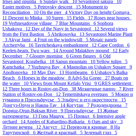
Irises and opuntia 6
Sunday walk 10
Sevastopol sakura 10
Easter motives 5
Petrovsky descent 15
Monument to
Reconciliation 10
On the pier 4
Victory Day on height Gornaya
11
Descent to Minka 10
Suren 15
Fields 17
Roses near houses
19
Verhnesadovoe village 7
Blue Mountains 6
Sophora
Ushakova 12
Day of the Navy in Sevastopol 12
Several views
from the First Bastion 5
Abrikosovka 13
Sevastopol Marine Plant
3
Akyar Jami 4
Fruit on the windowsill 5
Mosaic panels
Azcherryba 16
Tavricheskaya embankment 12
Cape Cordon 6
Keelen-beam. Two wars 14
Around Malakhov mound 12
Early
December 7
Gloomy morning 6
Green figures 6
Old
Sevastopol_Korabelka 18
Sapun mountain 10
Yellow tulips 5
Kamchatka 7
Yuzhnaya Bay 4
Magnolias on Ushakov Square 9
Apollonovka 10
May Day 13
Hornbeams 6
Ushakov’s Balka
Beach 6
Horses in the meadow 8
Adyl-Su Gorge 27
Boats on
the water 10
Views from Mount Kefalo Vrisi 9
GRES settlement
12
Three hours in Rostov-on-Don 38
Мозаичные панно 7
River
Station of Rostov-on-Don 12
Temernitskaya overpass 5
Мокро и
туманно в Приэльбрусье 5
Эльбрус и его окрестности 15
Донгуз-Орун и Накра-Тау 14
Когутаи 7
Рододендроны 7
Donguz-Orun-Baksan River 9
Приэльбрусье 13
Живые
натюрморты 13
Гора Машук 15
Провал 6
Intensive apple
orchard 14
Apples of Kabardino-Balkaria 6
Oats and sky 3
Летние вечера 12
Август 12
Переводя в кривые 8
На
Тарутинской 6
Желтый и красный 5
Зеленый глаз 5