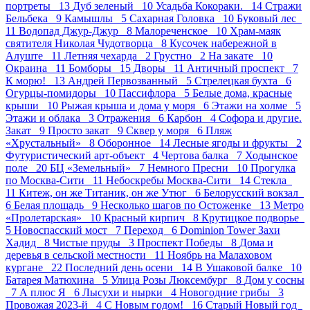
портреты 13
Дуб зеленый 10
Усадьба Кокораки. 14
Стражи
Бельбека 9
Камышлы 5
Сахарная Головка 10
Буковый лес
11
Водопад Джур-Джур 8
Малореченское 10
Храм-маяк
святителя Николая Чудотворца 8
Кусочек набережной в
Алуште 11
Летняя чехарда 2
Грустно 2
На закате 10
Окраина 11
Бомборы 15
Дворы 11
Античный проспект 7
К морю! 13
Андрей Первозванный 5
Стрелецкая бухта 6
Огурцы-помидоры 10
Пасcифлора 5
Белые дома, красные
крыши 10
Рыжая крыша и дома у моря 6
Этажи на холме 5
Этажи и облака 3
Отражения 6
Карбон 4
Софора и другие.
Закат 9
Просто закат 9
Сквер у моря 6
Пляж
«Хрустальный» 8
Оборонное 14
Лесные ягоды и фрукты 2
Футуристический арт-объект 4
Чертова балка 7
Ходынское
поле 20
БЦ «Земельный» 7
Немного Пресни 10
Прогулка
по Москва-Сити 11
Небоскребы Москва-Сити 14
Стекла
11
Китеж, он же Титаник, он же Утюг 6
Белорусский вокзал
6
Белая площадь 9
Несколько шагов по Остоженке 13
Метро
«Пролетарская» 10
Красный кирпич 8
Крутицкое подворье
5
Новоспасский мост 7
Переход 6
Dominion Tower Захи
Хадид 8
Чистые пруды 3
Проспект Победы 8
Дома и
деревья в сельской местности 11
Ноябрь на Малаховом
кургане 22
Последний день осени 14
В Ушаковой балке 10
Батарея Матюхина 5
Улица Розы Люксембург 8
Дом у сосны
7
А плюс Я 6
Лысухи и нырки 4
Новогодние грибы 3
Провожая 2023-й 4
С Новым годом! 16
Старый Новый год