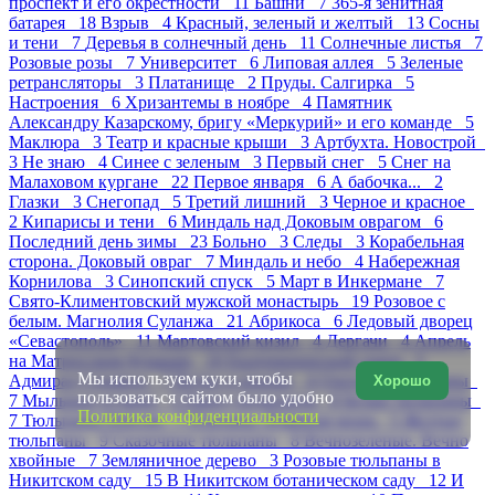
проспект и его окрестности 11
Башни 7
365-я зенитная
батарея 18
Взрыв 4
Красный, зеленый и желтый 13
Сосны
и тени 7
Деревья в солнечный день 11
Солнечные листья 7
Розовые розы 7
Университет 6
Липовая аллея 5
Зеленые
ретрансляторы 3
Платанище 2
Пруды. Салгирка 5
Настроения 6
Хризантемы в ноябре 4
Памятник
Александру Казарскому, бригу «Меркурий» и его команде 5
Маклюра 3
Театр и красные крыши 3
Артбухта. Новострой
3
Не знаю 4
Синее с зеленым 3
Первый снег 5
Снег на
Малаховом кургане 22
Первое января 6
А бабочка... 2
Глазки 3
Снегопад 5
Третий лишний 3
Черное и красное
2
Кипарисы и тени 6
Миндаль над Доковым оврагом 6
Последний день зимы 23
Больно 3
Следы 3
Корабельная
сторона. Доковый овраг 7
Миндаль и небо 4
Набережная
Корнилова 3
Синопский спуск 5
Март в Инкермане 7
Свято-Климентовский мужской монастырь 19
Розовое с
белым. Магнолия Суланжа 21
Абрикоса 6
Ледовый дворец
«Севастополь» 11
Мартовский кизил 4
Дергачи 4
Апрель
на Матросском бульваре 10
Екатерининский сквер 5
Мы используем куки, чтобы
Адмирал Сенявин 7
Ветки и крыши 4
Охота на тюльпаны
Хорошо
пользоваться сайтом было удобно
7
Мыльные пузыри 5
Парад тюльпанов 8
Белые тюльпаны
Политика конфиденциальности
7
Тюльпаны Dotcom 7
Платаны. Изящная мощь 5
Желтые
тюльпаны 9
Сказочные тюльпаны 8
Вечнозеленые. Вечно
хвойные 7
Земляничное дерево 3
Розовые тюльпаны в
Никитском саду 15
В Никитском ботаническом саду 12
И