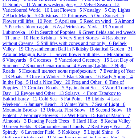
11
Sundry 11
Wind is western, gusty 7
Velvet Season 12
Varicoloured World 10
Last Flowers 5
Nostalgy 5
City Lights
7
Black Magic 5
Christmas 12
Primroses 5
On a Sunset 5
Flower still lifes 10
Port 5
April sea 5
Reed on wind 5
Almond
5
Peaches bloom again 6
Ay-Petrinskaya Yayla 19
Around
Lubimovka 10
In Search of Poppies 9
Green fields and red weeds
11
June 10
Hare Krishna 5
Very Short Stories 4
Raspberry
without Creams 5
Still lifes with cones and not only 6
Belbek
Valley 19
Chrysanthemum Ball in Nikitsky Botanical Garden 31
Around Mangup-Kale 11
Seven flower Still lifes 7
Mushrooms
6
Vineyards 6
Crocuses 5
Varicolored Greenery 15
Last Day of
Summer 7
Крыши Севастополя 4
Evening Lights 7
Night
Roads 5
Нежный шелест волн прибрежных 7
Evening of Year
13
Boats 3
Once in Winter 7
Black Stones 16
Early Spring 4
In the Fog 5
Had a Nice Day 20
Frog and Other 8
Time of
Poppies 17
Crooked Roads 5
Again about Sea 3
World Tourism
Day 12
Eeyore and Other 13
Solarys 4
From Tatarkoy to
Bakhchisaray 12
Cold Sea 5
Fat Point 18
Lights 4
Last
Weekend 6
January Beach 8
Winter Yalta 7
Sea of Light 6
Mountain Brooks 13
Urkusta. First Snow 18
Second Snow 16
Fiolent 7
February Flowers 13
Wet Flora 15
End of March 7
Almonds 3
Dancing Peach Trees 6
Hard Hike 8
Kacha Valley
9
Green Fields 9
Camomiles and Clouds 7
Red Every Year 25
Spirady 6
Lavender Field 5
Kokkozy 5
Liquid Shine 6
Ordinary October set 11
View from mountain Lysaya_Fog 5