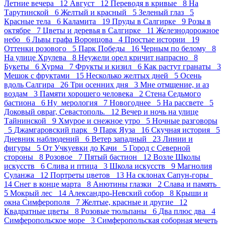
Летние вечера 12
Август 12
Переводя в кривые 8
На
Тарутинской 6
Желтый и красный 5
Зеленый глаз 5
Красные тела 6
Каламита 19
Пруды в Салгирке 9
Розы в
октябре 7
Цветы и деревья в Салгирке 11
Железнодорожное
небо 6
Львы графа Воронцова 4
Простые истории 19
Оттенки розового 5
Парк Победы 16
Черным по белому 8
На улице Хрулева 8
Неужели орел кричит напрасно 8
Букеты 6
Хурма 7
Фрукты и кизил 6
Как растут гранаты 3
Мешок с фруктами 15
Несколько желтых дней 5
Осень
вдоль Салгира 26
Три осенних дня 3
Мне отмщение, и аз
воздам 3
Памяти хорошего человека 2
Стена Седьмого
бастиона 6
Ну_мерология 7
Новогоднее 5
На рассвете 5
Доковый овраг, Севастополь. 12
Вечер и ночь на улице
Тайнинской 9
Хмурое и снежное утро 5
Ночные разговоры
5
Джамгаровский парк 9
Парк Яуза 16
Скучная история 5
Дневник наблюдений 6
Ветер западный 23
Линии и
фигуры 5
От Учкуевки до Качи 5
Город с Северной
стороны 8
Розовое 7
Пятый бастион 12
Возле Школы
искусств 6
Слива и птица 3
Школа искусств 9
Магнолия
Суланжа 12
Портреты цветов 13
На склонах Сапун-горы
14
Снег в конце марта 8
Анютины глазки 2
Слава и память
5
Мокрый лес 14
Александро-Невский собор 8
Крыши и
окна Симферополя 7
Желтые, красные и другие 12
Квадратные цветы 8
Розовые тюльпаны 6
Два плюс два 4
Симферопольское море 3
Симферопольская соборная мечеть