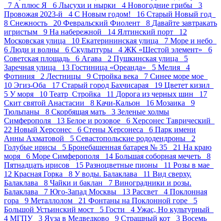
7
А плюс Я 6
Лысухи и нырки 4
Новогодние грибы 3
Провожая 2023-й 4
С Новым годом! 16
Старый Новый год
8
Снежность 20
Февральский Фиолент 8
Давайте завтракать
игристым 9
На набережной 14
Ялтинский порт 12
Московская улица 10
Екатерининская улица 7
Море и небо
6
Люди и волны 6
Скульптуры 4
ЖК «Шестой элемент» 6
Советская площадь 6
Агава 2
Пушкинская улица 5
Заречная улица 13
Гостиница «Ореанда» 5
Мелия 4
Фотиния 2
Лестницы 9
Стройка века 7
Синее море мое
10
Эгиз-Оба 17
Старый город Бахчисарая 19
Цветет кизил
5
У моря 10
Театр_Стройка 11
Дорога из черных шин 17
Скит святой Анастасии 8
Качи-Кальон 16
Мозаика 9
Тюльпаны 8
Скорбящая мать 3
Зеленые холмы
Симферополя 13
Белое и розовое 6
Херсонес Таврический
22
Новый Херсонес 6
Стены Херсонеса 6
Парк имени
Анны Ахматовой 5
Севастопольские рододендроны 2
Голубые ирисы 5
Бронебашенная батарея № 35 21
На краю
моря 6
Море Симферополя 14
Большая соборная мечеть 8
Пятнадцать ирисов 15
Разноцветные пионы 11
Розы в мае
12
Красная Горка 8
У воды. Балаклава 11
Вид сверху.
Балаклава 8
Чайки и баклан 7
Виноградники и розы.
Балаклава 7
Юго-Запад Москвы 13
Рассвет 4
Поклонная
гора 9
Металлолом 21
Фонтаны на Поклонной горе 5
Большой Устьинский мост 5
Гости 4
Ужас, Но культурный
4
МГПУ 3
Яуза в Медведково 9
Страшный кот 3
Восемь