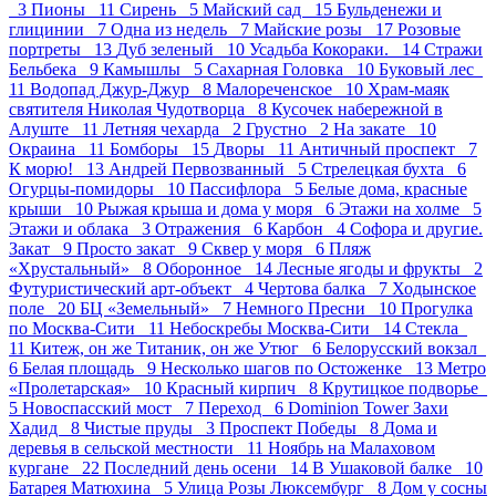
3
Пионы 11
Сирень 5
Майский сад 15
Бульденежи и
глицинии 7
Одна из недель 7
Майские розы 17
Розовые
портреты 13
Дуб зеленый 10
Усадьба Кокораки. 14
Стражи
Бельбека 9
Камышлы 5
Сахарная Головка 10
Буковый лес
11
Водопад Джур-Джур 8
Малореченское 10
Храм-маяк
святителя Николая Чудотворца 8
Кусочек набережной в
Алуште 11
Летняя чехарда 2
Грустно 2
На закате 10
Окраина 11
Бомборы 15
Дворы 11
Античный проспект 7
К морю! 13
Андрей Первозванный 5
Стрелецкая бухта 6
Огурцы-помидоры 10
Пасcифлора 5
Белые дома, красные
крыши 10
Рыжая крыша и дома у моря 6
Этажи на холме 5
Этажи и облака 3
Отражения 6
Карбон 4
Софора и другие.
Закат 9
Просто закат 9
Сквер у моря 6
Пляж
«Хрустальный» 8
Оборонное 14
Лесные ягоды и фрукты 2
Футуристический арт-объект 4
Чертова балка 7
Ходынское
поле 20
БЦ «Земельный» 7
Немного Пресни 10
Прогулка
по Москва-Сити 11
Небоскребы Москва-Сити 14
Стекла
11
Китеж, он же Титаник, он же Утюг 6
Белорусский вокзал
6
Белая площадь 9
Несколько шагов по Остоженке 13
Метро
«Пролетарская» 10
Красный кирпич 8
Крутицкое подворье
5
Новоспасский мост 7
Переход 6
Dominion Tower Захи
Хадид 8
Чистые пруды 3
Проспект Победы 8
Дома и
деревья в сельской местности 11
Ноябрь на Малаховом
кургане 22
Последний день осени 14
В Ушаковой балке 10
Батарея Матюхина 5
Улица Розы Люксембург 8
Дом у сосны