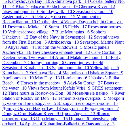
5
Kamyshovaya Bay 10
Akhmatova park 14
Coastal battery No.
11 14
Khan’s palace in Bakhchisarai 19
Chernaya River 12
Irises and opuntia 6
Sunday walk 10
Sevastopol sakura 10
Easter motives 5
Petrovsky descent 15
Monument to
Reconciliation 10
On the pier 4
Victory Day on height Gornaya
11
Descent to Minka 10
Suren 15
Fields 17
Roses near houses
19
Verhnesadovoe village 7
Blue Mountains 6
Sophora
Ushakova 12
Day of the Navy in Sevastopol 12
Several views
from the First Bastion 5
Abrikosovka 13
Sevastopol Marine Plant
3
Akyar Jami 4
Fruit on the windowsill 5
Mosaic panels
Azcherryba 16
Tavricheskaya embankment 12
Cape Cordon 6
Keelen-beam. Two wars 14
Around Malakhov mound 12
Early
December 7
Gloomy morning 6
Green figures 6
Old
Sevastopol_Korabelka 18
Sapun mountain 10
Yellow tulips 5
Kamchatka 7
Yuzhnaya Bay 4
Magnolias on Ushakov Square 9
Apollonovka 10
May Day 13
Hornbeams 6
Ushakov’s Balka
Beach 6
Horses in the meadow 8
Adyl-Su Gorge 27
Boats on
the water 10
Views from Mount Kefalo Vrisi 9
GRES settlement
12
Three hours in Rostov-on-Don 38
Мозаичные панно 7
River
Station of Rostov-on-Don 12
Temernitskaya overpass 5
Мокро и
туманно в Приэльбрусье 5
Эльбрус и его окрестности 15
Донгуз-Орун и Накра-Тау 14
Когутаи 7
Рододендроны 7
Donguz-Orun-Baksan River 9
Приэльбрусье 13
Живые
натюрморты 13
Гора Машук 15
Провал 6
Intensive apple
orchard 14
Apples of Kabardino-Balkaria 6
Oats and sky 3