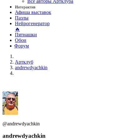
Все авторы Артклуба
Интерактив
Афиша выставок
Пазлы
Нейрогенератор
🔥
Пятнашки
Обои
Форум
Артклуб
andrewdyachkin
@andrewdyachkin
andrewdyachkin