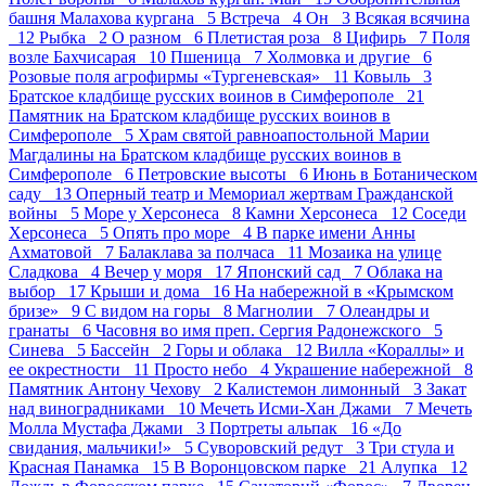
башня Малахова кургана 5
Встреча 4
Он 3
Всякая всячина
12
Рыбка 2
О разном 6
Плетистая роза 8
Цифирь 7
Поля
возле Бахчисарая 10
Пшеница 7
Холмовка и другие 6
Розовые поля агрофирмы «Тургеневская» 11
Ковыль 3
Братское кладбище русских воинов в Симферополе 21
Памятник на Братском кладбище русских воинов в
Симферополе 5
Храм святой равноапостольной Марии
Магдалины на Братском кладбище русских воинов в
Симферополе 6
Петровские высоты 6
Июнь в Ботаническом
саду 13
Оперный театр и Мемориал жертвам Гражданской
войны 5
Море у Херсонеса 8
Камни Херсонеса 12
Соседи
Херсонеса 5
Опять про море 4
В парке имени Анны
Ахматовой 7
Балаклава за полчаса 11
Мозаика на улице
Сладкова 4
Вечер у моря 17
Японский сад 7
Облака на
выбор 17
Крыши и дома 16
На набережной в «Крымском
бризе» 9
С видом на горы 8
Магнолии 7
Олеандры и
гранаты 6
Часовня во имя преп. Сергия Радонежского 5
Синева 5
Бассейн 2
Горы и облака 12
Вилла «Кораллы» и
ее окрестности 11
Просто небо 4
Украшение набережной 8
Памятник Антону Чехову 2
Калистемон лимонный 3
Закат
над виноградниками 10
Мечеть Исми-Хан Джами 7
Мечеть
Молла Мустафа Джами 3
Портреты альпак 16
«До
свидания, мальчики!» 5
Суворовский редут 3
Три стула и
Красная Панамка 15
В Воронцовском парке 21
Алупка 12