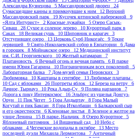
Дождь в Форосском парке 15
Санаторий «Форос» 7
Дворец
Александра Кузнецова 5
Массандровский дворец 24
Сумасшедшие канны и примкнувшие к ним 12
Верхний
Массандровский парк 19
Кусочек ялтинской набережной 9
«Ялта Интурист» 2
Красные лужайки 5
Озеро Сасык-
Сиваш 28
Сухое и соленое дерево 10
Курортный парк в
Саках 18
Великая сушь 10
Шиповник и карагач 3
Отступившее озеро 13
Церковь Сурб Никогаёс 9
Текие
дервишей 9
Свято-Николаевский собор в Евпатории 6
Дама
в горошек 8
Мойнакское озеро 12
Медицинский институт
им. С.И. Георгиевского 10
Желтый катамаран 7
Платановость 6
Вечный огонь и вечная память 6
В парке
имени Юрия Гагарина 10
Пограничникам всех поколений 5
Лабораторная балка 7
Дом-музей семьи Перовских 3
Любимовка 10
Каштаны в сентябре 13
Любимые платаны
10
Сад с яблоками 26
Портреты яблок 12
Береза на ветру 6
Дачное, Тырнауз 10
Река Адыр-Су 9
Поляна нарзанов 7
Дорога к пику Интеркосмос 16
Эльбрус из ущелья Донгуз-
Орун 11
Пик Чегет 5
Гора Андыртау 8
Гора Малый
Когутай и пик Баксан 8
Гора Итколбаши 6
Балкарский сыр
и его окрестности 6
Кленовые листья 8
Зеленое и желтое на
улице Ленина 15
В парке. Нальчик 8
Озеро Курортное 5
Яблоневый питомник 14
Вишневый сад 10
Небо с
облаками 4
Чегемские водопады в октябре 13
Место
последней дуэли Михаила Лермонтова 7
Античный