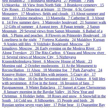
Self isolation-2 5
Bolshaya Morskaya 27
Portraits 7
Park
Uchkuevka 18
View from North Side 3
Bratskoye cemetery 15
City Roses 15
Drawing at leisure 11
Thyme 6
St. George
Monastery 17
Meadows, fields and clouds 13
About summer and
more 10
Alpine meadows 13
Magnolia 7
Catherine II 3
About
it 14
Few summer days 3
Matrossky boulevard 21
Summer walk
12
Gifts of summer 4
August trees 8
Pagan temple 2
Sapun
Mountain 29
Several views from Sapun Mountain 6
Ballad of a
dirk 5
Plums and peaches 8
Flowers on Primorsky Boulevard 16
Loneliness in the night 7
Fortress Kalamita 24
Malakhov Kurgan
9
Apples still lifes 9
Volzhsky Boulevard, Moscow 24
Izmailovo, Moscow 26
Early evening on the Moskva River 15
Along Tverskoy 23
The Ritz-Carlton 6
Yauza and Moscow river
11
Several views of Moscow City 5
Nizhnyaya
Krasnokholmskaya Street 6
Moscow House of Music 23
Morning raid 2
October mushrooms 11
At the Monument to
Reconciliation 11
Alsou 18
Morning fog 7
Park Zaryadye 24
Krasnye Holmy 13
Still lifes with peppers 5
Crazy sky 17
Yellow on blue 16
On the Sevastopol pier 11
Quince 8
Still lifes
with persimmon 8
Fog in the forest 16
Invasion of fans 7
Раздражения 9
Winter Balaclava 17
Sunset at Cape Chersonesus
8
January morning in the Baydar Valley 16
New Year and
Christmas 6
Holiday lights 18
Roses and snow 6
Snowfall in the
South 14
Cold sea 8
Silhouettes 15
People and birds 26
Russian spring seven years later 17
Polar bear 11
Quarantine Bay