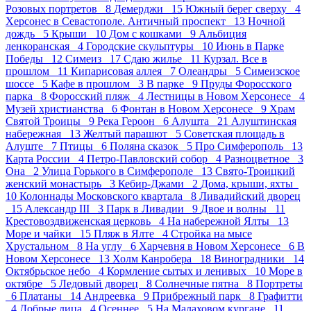
Розовых портретов 8
Демерджи 15
Южный берег сверху 4
Херсонес в Севастополе. Античный проспект 13
Ночной
дождь 5
Крыши 10
Дом с кошками 9
Альбиция
ленкоранская 4
Городские скульптуры 10
Июнь в Парке
Победы 12
Симеиз 17
Сдаю жилье 11
Курзал. Все в
прошлом 11
Кипарисовая аллея 7
Олеандры 5
Симеизское
шоссе 5
Кафе в прошлом 3
В парке 9
Пруды Форосского
парка 8
Форосский пляж 4
Лестницы в Новом Херсонесе 4
Музей христианства 6
Фонтан в Новом Херсонесе 9
Храм
Святой Троицы 9
Река Героон 6
Алушта 21
Алуштинская
набережная 13
Желтый парашют 5
Советская площадь в
Алуште 7
Птицы 6
Поляна сказок 5
Про Симферополь 13
Карта России 4
Петро-Павловский собор 4
Разноцветное 3
Она 2
Улица Горького в Симферополе 13
Свято-Троицкий
женский монастырь 3
Кебир-Джами 2
Дома, крыши, яхты
10
Колоннады Московского квартала 8
Ливадийский дворец
15
Александр III 3
Парк в Ливадии 9
Двое и волны 11
Крестовоздвиженская церковь 4
На набережной Ялты 13
Море и чайки 15
Пляж в Ялте 4
Стройка на мысе
Хрустальном 8
На углу 6
Харчевня в Новом Херсонесе 6
В
Новом Херсонесе 13
Холм Канробера 18
Виноградники 14
Октябрьское небо 4
Кормление сытых и ленивых 10
Море в
октябре 5
Ледовый дворец 8
Солнечные пятна 8
Портреты
6
Платаны 14
Андреевка 9
Прибрежный парк 8
Графитти
4
Добрые лица 4
Осеннее 5
На Малаховом кургане 11