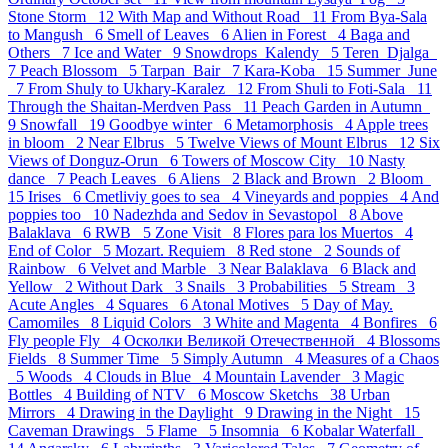
Stone Storm 12
With Map and Without Road 11
From Bya-Sala
to Mangush 6
Smell of Leaves 6
Alien in Forest 4
Baga and
Others 7
Ice and Water 9
Snowdrops_Kalendy 5
Teren_Djalga
7
Peach Blossom 5
Tarpan_Bair 7
Kara-Koba 15
Summer_June
7
From Shuly to Ukhary-Karalez 12
From Shuli to Foti-Sala 11
Through the Shaitan-Merdven Pass 11
Peach Garden in Autumn
9
Snowfall 19
Goodbye winter 6
Metamorphosis 4
Apple trees
in bloom 2
Near Elbrus 5
Twelve Views of Mount Elbrus 12
Six
Views of Donguz-Orun 6
Towers of Moscow City 10
Nasty
dance 7
Peach Leaves 6
Aliens 2
Black and Brown 2
Bloom
15
Irises 6
Cmetliviy goes to sea 4
Vineyards and poppies 4
And
poppies too 10
Nadezhda and Sedov in Sevastopol 8
Above
Balaklava 6
RWB 5
Zone Visit 8
Flores para los Muertos 4
End of Color 5
Mozart. Requiem 8
Red stone 2
Sounds of
Rainbow 6
Velvet and Marble 3
Near Balaklava 6
Black and
Yellow 2
Without Dark 3
Snails 3
Probabilities 5
Stream 3
Acute Angles 4
Squares 6
Atonal Motives 5
Day of May.
Camomiles 8
Liquid Colors 3
White and Magenta 4
Bonfires 6
Fly people Fly 4
Осколки Великой Отечественной 4
Blossoms
Fields 8
Summer Time 5
Simply Autumn 4
Measures of a Chaos
5
Woods 4
Clouds in Blue 4
Mountain Lavender 3
Magic
Bottles 4
Building of NTV 6
Moscow Sketchs 38
Urban
Mirrors 4
Drawing in the Daylight 9
Drawing in the Night 15
Caveman Drawings 5
Flame 5
Insomnia 6
Kobalar Waterfall