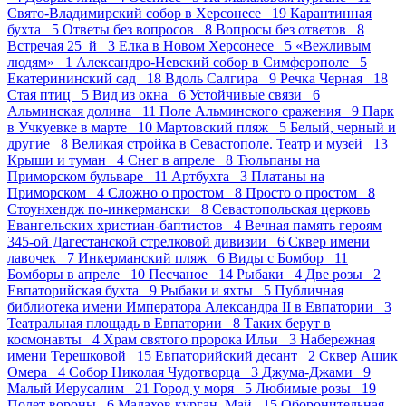
Свято-Владимирский собор в Херсонесе 19
Карантинная
бухта 5
Ответы без вопросов 8
Вопросы без ответов 8
Встречая 25_й 3
Елка в Новом Херсонесе 5
«Вежливым
людям» 1
Александро-Невский собор в Симферополе 5
Екатерининский сад 18
Вдоль Салгира 9
Речка Черная 18
Стая птиц 5
Вид из окна 6
Устойчивые связи 6
Альминская долина 11
Поле Альминского сражения 9
Парк
в Учкуевке в марте 10
Мартовский пляж 5
Белый, черный и
другие 8
Великая стройка в Севастополе. Театр и музей 13
Крыши и туман 4
Снег в апреле 8
Тюльпаны на
Приморском бульваре 11
Артбухта 3
Платаны на
Приморском 4
Сложно о простом 8
Просто о простом 8
Стоунхендж по-инкермански 8
Севастопольская церковь
Евангельских христиан-баптистов 4
Вечная память героям
345-ой Дагестанской стрелковой дивизии 6
Сквер имени
лавочек 7
Инкерманский пляж 6
Виды с Бомбор 11
Бомборы в апреле 10
Песчаное 14
Рыбаки 4
Две розы 2
Евпаторийская бухта 9
Рыбаки и яхты 5
Публичная
библиотека имени Императора Александра II в Евпатории 3
Театральная площадь в Евпатории 8
Таких берут в
космонавты 4
Храм святого пророка Ильи 3
Набережная
имени Терешковой 15
Евпаторийский десант 2
Сквер Ашик
Омера 4
Собор Николая Чудотворца 3
Джума-Джами 9
Малый Иерусалим 21
Город у моря 5
Любимые розы 19
Полет вороны 6
Малахов курган. Май 15
Оборонительная