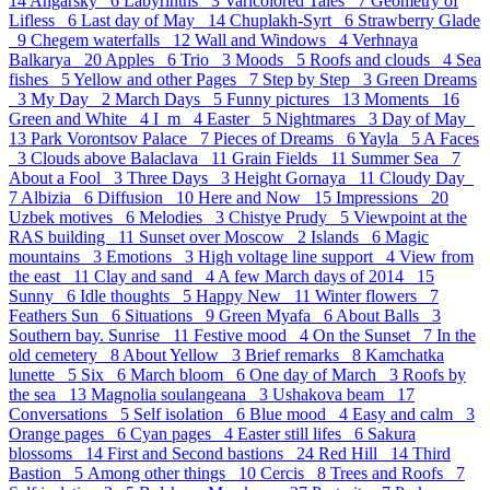
14
Angarsky 6
Labyrinths 3
Varicolored Tales 7
Geometry of
Lifless 6
Last day of May 14
Chuplakh-Syrt 6
Strawberry Glade
9
Chegem waterfalls 12
Wall and Windows 4
Verhnaya
Balkarya 20
Apples 6
Trio 3
Moods 5
Roofs and clouds 4
Sea
fishes 5
Yellow and other Pages 7
Step by Step 3
Green Dreams
3
My Day 2
March Days 5
Funny pictures 13
Moments 16
Green and White 4
I_m 4
Easter 5
Nightmares 3
Day of May
13
Park Vorontsov Palace 7
Pieces of Dreams 6
Yayla 5
A Faces
3
Clouds above Balaclava 11
Grain Fields 11
Summer Sea 7
About a Fool 3
Three Days 3
Height Gornaya 11
Cloudy Day
7
Albizia 6
Diffusion 10
Here and Now 15
Impressions 20
Uzbek motives 6
Melodies 3
Chistye Prudy 5
Viewpoint at the
RAS building 11
Sunset over Moscow 2
Islands 6
Magic
mountains 3
Emotions 3
High voltage line support 4
View from
the east 11
Clay and sand 4
A few March days of 2014 15
Sunny 6
Idle thoughts 5
Happy New 11
Winter flowers 7
Feathers Sun 6
Situations 9
Green Myafa 6
About Balls 3
Southern bay. Sunrise 11
Festive mood 4
On the Sunset 7
In the
old cemetery 8
About Yellow 3
Brief remarks 8
Kamchatka
lunette 5
Six 6
March bloom 6
One day of March 3
Roofs by
the sea 13
Magnolia soulangeana 3
Ushakova beam 17
Conversations 5
Self isolation 6
Blue mood 4
Easy and calm 3
Orange pages 6
Cyan pages 4
Easter still lifes 6
Sakura
blossoms 14
First and Second bastions 24
Red Hill 14
Third
Bastion 5
Аmong other things 10
Cercis 8
Trees and Roofs 7