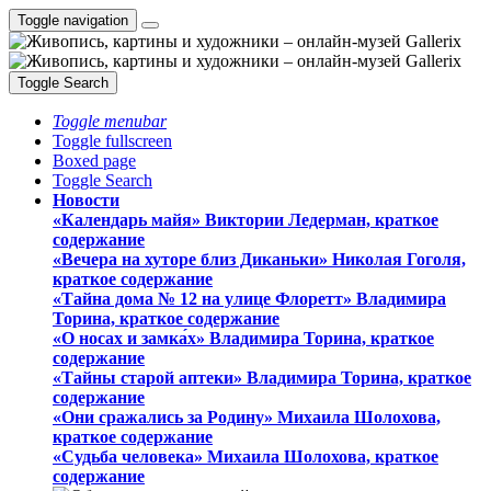
Toggle navigation
Toggle Search
Toggle menubar
Toggle fullscreen
Boxed page
Toggle Search
Новости
«Календарь майя» Виктории Ледерман, краткое
содержание
«Вечера на хуторе близ Диканьки» Николая Гоголя,
краткое содержание
«Тайна дома № 12 на улице Флоретт» Владимира
Торина, краткое содержание
«О носах и замка́х» Владимира Торина, краткое
содержание
«Тайны старой аптеки» Владимира Торина, краткое
содержание
«Они сражались за Родину» Михаила Шолохова,
краткое содержание
«Судьба человека» Михаила Шолохова, краткое
содержание