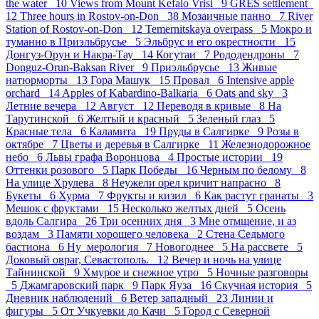
the water 10
Views from Mount Kefalo Vrisi 9
GRES settlement
12
Three hours in Rostov-on-Don 38
Мозаичные панно 7
River
Station of Rostov-on-Don 12
Temernitskaya overpass 5
Мокро и
туманно в Приэльбрусье 5
Эльбрус и его окрестности 15
Донгуз-Орун и Накра-Тау 14
Когутаи 7
Рододендроны 7
Donguz-Orun-Baksan River 9
Приэльбрусье 13
Живые
натюрморты 13
Гора Машук 15
Провал 6
Intensive apple
orchard 14
Apples of Kabardino-Balkaria 6
Oats and sky 3
Летние вечера 12
Август 12
Переводя в кривые 8
На
Тарутинской 6
Желтый и красный 5
Зеленый глаз 5
Красные тела 6
Каламита 19
Пруды в Салгирке 9
Розы в
октябре 7
Цветы и деревья в Салгирке 11
Железнодорожное
небо 6
Львы графа Воронцова 4
Простые истории 19
Оттенки розового 5
Парк Победы 16
Черным по белому 8
На улице Хрулева 8
Неужели орел кричит напрасно 8
Букеты 6
Хурма 7
Фрукты и кизил 6
Как растут гранаты 3
Мешок с фруктами 15
Несколько желтых дней 5
Осень
вдоль Салгира 26
Три осенних дня 3
Мне отмщение, и аз
воздам 3
Памяти хорошего человека 2
Стена Седьмого
бастиона 6
Ну_мерология 7
Новогоднее 5
На рассвете 5
Доковый овраг, Севастополь. 12
Вечер и ночь на улице
Тайнинской 9
Хмурое и снежное утро 5
Ночные разговоры
5
Джамгаровский парк 9
Парк Яуза 16
Скучная история 5
Дневник наблюдений 6
Ветер западный 23
Линии и
фигуры 5
От Учкуевки до Качи 5
Город с Северной