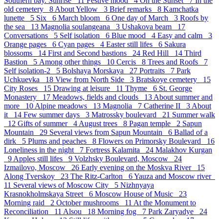
Southern bay. Sunrise 11
Festive mood 4
On the Sunset 7
In the
old cemetery 8
About Yellow 3
Brief remarks 8
Kamchatka
lunette 5
Six 6
March bloom 6
One day of March 3
Roofs by
the sea 13
Magnolia soulangeana 3
Ushakova beam 17
Conversations 5
Self isolation 6
Blue mood 4
Easy and calm 3
Orange pages 6
Cyan pages 4
Easter still lifes 6
Sakura
blossoms 14
First and Second bastions 24
Red Hill 14
Third
Bastion 5
Аmong other things 10
Cercis 8
Trees and Roofs 7
Self isolation-2 5
Bolshaya Morskaya 27
Portraits 7
Park
Uchkuevka 18
View from North Side 3
Bratskoye cemetery 15
City Roses 15
Drawing at leisure 11
Thyme 6
St. George
Monastery 17
Meadows, fields and clouds 13
About summer and
more 10
Alpine meadows 13
Magnolia 7
Catherine II 3
About
it 14
Few summer days 3
Matrossky boulevard 21
Summer walk
12
Gifts of summer 4
August trees 8
Pagan temple 2
Sapun
Mountain 29
Several views from Sapun Mountain 6
Ballad of a
dirk 5
Plums and peaches 8
Flowers on Primorsky Boulevard 16
Loneliness in the night 7
Fortress Kalamita 24
Malakhov Kurgan
9
Apples still lifes 9
Volzhsky Boulevard, Moscow 24
Izmailovo, Moscow 26
Early evening on the Moskva River 15
Along Tverskoy 23
The Ritz-Carlton 6
Yauza and Moscow river
11
Several views of Moscow City 5
Nizhnyaya
Krasnokholmskaya Street 6
Moscow House of Music 23
Morning raid 2
October mushrooms 11
At the Monument to
Reconciliation 11
Alsou 18
Morning fog 7
Park Zaryadye 24