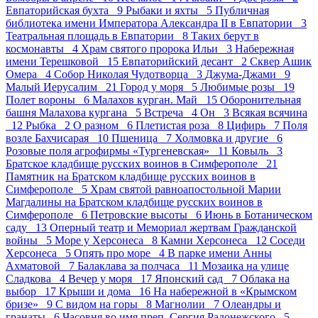
Евпаторийская бухта 9
Рыбаки и яхты 5
Публичная
библиотека имени Императора Александра II в Евпатории 3
Театральная площадь в Евпатории 8
Таких берут в
космонавты 4
Храм святого пророка Ильи 3
Набережная
имени Терешковой 15
Евпаторийский десант 2
Сквер Ашик
Омера 4
Собор Николая Чудотворца 3
Джума-Джами 9
Малый Иерусалим 21
Город у моря 5
Любимые розы 19
Полет вороны 6
Малахов курган. Май 15
Оборонительная
башня Малахова кургана 5
Встреча 4
Он 3
Всякая всячина
12
Рыбка 2
О разном 6
Плетистая роза 8
Цифирь 7
Поля
возле Бахчисарая 10
Пшеница 7
Холмовка и другие 6
Розовые поля агрофирмы «Тургеневская» 11
Ковыль 3
Братское кладбище русских воинов в Симферополе 21
Памятник на Братском кладбище русских воинов в
Симферополе 5
Храм святой равноапостольной Марии
Магдалины на Братском кладбище русских воинов в
Симферополе 6
Петровские высоты 6
Июнь в Ботаническом
саду 13
Оперный театр и Мемориал жертвам Гражданской
войны 5
Море у Херсонеса 8
Камни Херсонеса 12
Соседи
Херсонеса 5
Опять про море 4
В парке имени Анны
Ахматовой 7
Балаклава за полчаса 11
Мозаика на улице
Сладкова 4
Вечер у моря 17
Японский сад 7
Облака на
выбор 17
Крыши и дома 16
На набережной в «Крымском
бризе» 9
С видом на горы 8
Магнолии 7
Олеандры и
гранаты 6
Часовня во имя преп. Сергия Радонежского 5