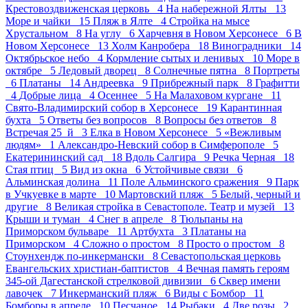
Крестовоздвиженская церковь 4
На набережной Ялты 13
Море и чайки 15
Пляж в Ялте 4
Стройка на мысе
Хрустальном 8
На углу 6
Харчевня в Новом Херсонесе 6
В
Новом Херсонесе 13
Холм Канробера 18
Виноградники 14
Октябрьское небо 4
Кормление сытых и ленивых 10
Море в
октябре 5
Ледовый дворец 8
Солнечные пятна 8
Портреты
6
Платаны 14
Андреевка 9
Прибрежный парк 8
Графитти
4
Добрые лица 4
Осеннее 5
На Малаховом кургане 11
Свято-Владимирский собор в Херсонесе 19
Карантинная
бухта 5
Ответы без вопросов 8
Вопросы без ответов 8
Встречая 25_й 3
Елка в Новом Херсонесе 5
«Вежливым
людям» 1
Александро-Невский собор в Симферополе 5
Екатерининский сад 18
Вдоль Салгира 9
Речка Черная 18
Стая птиц 5
Вид из окна 6
Устойчивые связи 6
Альминская долина 11
Поле Альминского сражения 9
Парк
в Учкуевке в марте 10
Мартовский пляж 5
Белый, черный и
другие 8
Великая стройка в Севастополе. Театр и музей 13
Крыши и туман 4
Снег в апреле 8
Тюльпаны на
Приморском бульваре 11
Артбухта 3
Платаны на
Приморском 4
Сложно о простом 8
Просто о простом 8
Стоунхендж по-инкермански 8
Севастопольская церковь
Евангельских христиан-баптистов 4
Вечная память героям
345-ой Дагестанской стрелковой дивизии 6
Сквер имени
лавочек 7
Инкерманский пляж 6
Виды с Бомбор 11
Бомборы в апреле 10
Песчаное 14
Рыбаки 4
Две розы 2