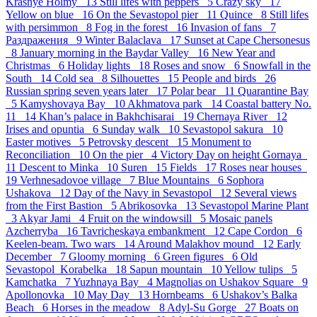
Krasnye Holmy 13
Still lifes with peppers 5
Crazy sky 17
Yellow on blue 16
On the Sevastopol pier 11
Quince 8
Still lifes
with persimmon 8
Fog in the forest 16
Invasion of fans 7
Раздражения 9
Winter Balaclava 17
Sunset at Cape Chersonesus
8
January morning in the Baydar Valley 16
New Year and
Christmas 6
Holiday lights 18
Roses and snow 6
Snowfall in the
South 14
Cold sea 8
Silhouettes 15
People and birds 26
Russian spring seven years later 17
Polar bear 11
Quarantine Bay
5
Kamyshovaya Bay 10
Akhmatova park 14
Coastal battery No.
11 14
Khan’s palace in Bakhchisarai 19
Chernaya River 12
Irises and opuntia 6
Sunday walk 10
Sevastopol sakura 10
Easter motives 5
Petrovsky descent 15
Monument to
Reconciliation 10
On the pier 4
Victory Day on height Gornaya
11
Descent to Minka 10
Suren 15
Fields 17
Roses near houses
19
Verhnesadovoe village 7
Blue Mountains 6
Sophora
Ushakova 12
Day of the Navy in Sevastopol 12
Several views
from the First Bastion 5
Abrikosovka 13
Sevastopol Marine Plant
3
Akyar Jami 4
Fruit on the windowsill 5
Mosaic panels
Azcherryba 16
Tavricheskaya embankment 12
Cape Cordon 6
Keelen-beam. Two wars 14
Around Malakhov mound 12
Early
December 7
Gloomy morning 6
Green figures 6
Old
Sevastopol_Korabelka 18
Sapun mountain 10
Yellow tulips 5
Kamchatka 7
Yuzhnaya Bay 4
Magnolias on Ushakov Square 9
Apollonovka 10
May Day 13
Hornbeams 6
Ushakov’s Balka
Beach 6
Horses in the meadow 8
Adyl-Su Gorge 27
Boats on