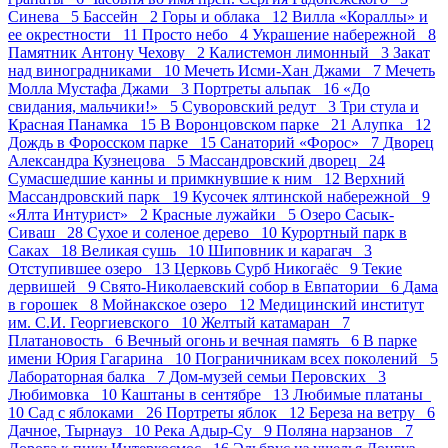
Синева 5
Бассейн 2
Горы и облака 12
Вилла «Кораллы» и
ее окрестности 11
Просто небо 4
Украшение набережной 8
Памятник Антону Чехову 2
Калистемон лимонный 3
Закат
над виноградниками 10
Мечеть Исми-Хан Джами 7
Мечеть
Молла Мустафа Джами 3
Портреты альпак 16
«До
свидания, мальчики!» 5
Суворовский редут 3
Три стула и
Красная Панамка 15
В Воронцовском парке 21
Алупка 12
Дождь в Форосском парке 15
Санаторий «Форос» 7
Дворец
Александра Кузнецова 5
Массандровский дворец 24
Сумасшедшие канны и примкнувшие к ним 12
Верхний
Массандровский парк 19
Кусочек ялтинской набережной 9
«Ялта Интурист» 2
Красные лужайки 5
Озеро Сасык-
Сиваш 28
Сухое и соленое дерево 10
Курортный парк в
Саках 18
Великая сушь 10
Шиповник и карагач 3
Отступившее озеро 13
Церковь Сурб Никогаёс 9
Текие
дервишей 9
Свято-Николаевский собор в Евпатории 6
Дама
в горошек 8
Мойнакское озеро 12
Медицинский институт
им. С.И. Георгиевского 10
Желтый катамаран 7
Платановость 6
Вечный огонь и вечная память 6
В парке
имени Юрия Гагарина 10
Пограничникам всех поколений 5
Лабораторная балка 7
Дом-музей семьи Перовских 3
Любимовка 10
Каштаны в сентябре 13
Любимые платаны
10
Сад с яблоками 26
Портреты яблок 12
Береза на ветру 6
Дачное, Тырнауз 10
Река Адыр-Су 9
Поляна нарзанов 7