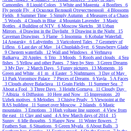
Camomiles 8
Liquid Colors 3
White and Magenta 4
Bonfires 6
Fly people Fly 4
Осколки Великой Отечественной 4
Blossoms
Fields 8
Summer Time 5
Simply Autumn 4
Measures of a Chaos
5
Woods 4
Clouds in Blue 4
Mountain Lavender 3
Magic
Bottles 4
Building of NTV 6
Moscow Sketchs 38
Urban
Mirrors 4
Drawing in the Daylight 9
Drawing in the Night 15
Caveman Drawings 5
Flame 5
Insomnia 6
Kobalar Waterfall
14
Angarsky 6
Labyrinths 3
Varicolored Tales 7
Geometry of
Lifless 6
Last day of May 14
Chuplakh-Syrt 6
Strawberry Glade
9
Chegem waterfalls 12
Wall and Windows 4
Verhnaya
Balkarya 20
Apples 6
Trio 3
Moods 5
Roofs and clouds 4
Sea
fishes 5
Yellow and other Pages 7
Step by Step 3
Green Dreams
3
My Day 2
March Days 5
Funny pictures 13
Moments 16
Green and White 4
I_m 4
Easter 5
Nightmares 3
Day of May
13
Park Vorontsov Palace 7
Pieces of Dreams 6
Yayla 5
A Faces
3
Clouds above Balaclava 11
Grain Fields 11
Summer Sea 7
About a Fool 3
Three Days 3
Height Gornaya 11
Cloudy Day
7
Albizia 6
Diffusion 10
Here and Now 15
Impressions 20
Uzbek motives 6
Melodies 3
Chistye Prudy 5
Viewpoint at the
RAS building 11
Sunset over Moscow 2
Islands 6
Magic
mountains 3
Emotions 3
High voltage line support 4
View from
the east 11
Clay and sand 4
A few March days of 2014 15
Sunny 6
Idle thoughts 5
Happy New 11
Winter flowers 7
Feathers Sun 6
Situations 9
Green Myafa 6
About Balls 3