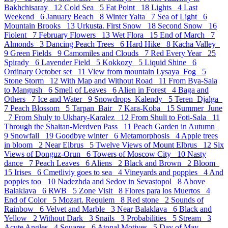
Bakhchisaray 12
Cold Sea 5
Fat Point 18
Lights 4
Last
Weekend 6
January Beach 8
Winter Yalta 7
Sea of Light 6
Mountain Brooks 13
Urkusta. First Snow 18
Second Snow 16
Fiolent 7
February Flowers 13
Wet Flora 15
End of March 7
Almonds 3
Dancing Peach Trees 6
Hard Hike 8
Kacha Valley
9
Green Fields 9
Camomiles and Clouds 7
Red Every Year 25
Spirady 6
Lavender Field 5
Kokkozy 5
Liquid Shine 6
Ordinary October set 11
View from mountain Lysaya_Fog 5
Stone Storm 12
With Map and Without Road 11
From Bya-Sala
to Mangush 6
Smell of Leaves 6
Alien in Forest 4
Baga and
Others 7
Ice and Water 9
Snowdrops_Kalendy 5
Teren_Djalga
7
Peach Blossom 5
Tarpan_Bair 7
Kara-Koba 15
Summer_June
7
From Shuly to Ukhary-Karalez 12
From Shuli to Foti-Sala 11
Through the Shaitan-Merdven Pass 11
Peach Garden in Autumn
9
Snowfall 19
Goodbye winter 6
Metamorphosis 4
Apple trees
in bloom 2
Near Elbrus 5
Twelve Views of Mount Elbrus 12
Six
Views of Donguz-Orun 6
Towers of Moscow City 10
Nasty
dance 7
Peach Leaves 6
Aliens 2
Black and Brown 2
Bloom
15
Irises 6
Cmetliviy goes to sea 4
Vineyards and poppies 4
And
poppies too 10
Nadezhda and Sedov in Sevastopol 8
Above
Balaklava 6
RWB 5
Zone Visit 8
Flores para los Muertos 4
End of Color 5
Mozart. Requiem 8
Red stone 2
Sounds of
Rainbow 6
Velvet and Marble 3
Near Balaklava 6
Black and
Yellow 2
Without Dark 3
Snails 3
Probabilities 5
Stream 3
Acute Angles 4
Squares 6
Atonal Motives 5
Day of May.