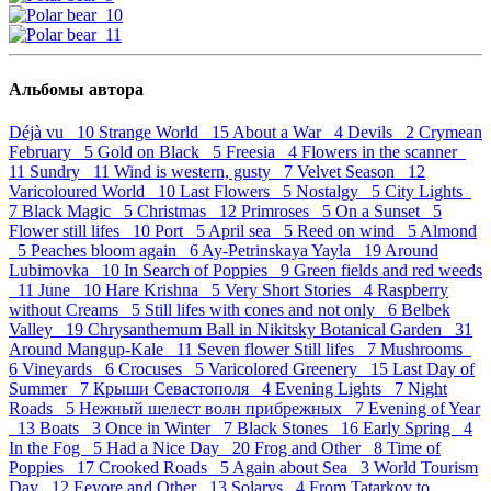
Альбомы автора
Déjà vu 10
Strange World 15
About a War 4
Devils 2
Crymean
February 5
Gold on Black 5
Freesia 4
Flowers in the scanner
11
Sundry 11
Wind is western, gusty 7
Velvet Season 12
Varicoloured World 10
Last Flowers 5
Nostalgy 5
City Lights
7
Black Magic 5
Christmas 12
Primroses 5
On a Sunset 5
Flower still lifes 10
Port 5
April sea 5
Reed on wind 5
Almond
5
Peaches bloom again 6
Ay-Petrinskaya Yayla 19
Around
Lubimovka 10
In Search of Poppies 9
Green fields and red weeds
11
June 10
Hare Krishna 5
Very Short Stories 4
Raspberry
without Creams 5
Still lifes with cones and not only 6
Belbek
Valley 19
Chrysanthemum Ball in Nikitsky Botanical Garden 31
Around Mangup-Kale 11
Seven flower Still lifes 7
Mushrooms
6
Vineyards 6
Crocuses 5
Varicolored Greenery 15
Last Day of
Summer 7
Крыши Севастополя 4
Evening Lights 7
Night
Roads 5
Нежный шелест волн прибрежных 7
Evening of Year
13
Boats 3
Once in Winter 7
Black Stones 16
Early Spring 4
In the Fog 5
Had a Nice Day 20
Frog and Other 8
Time of
Poppies 17
Crooked Roads 5
Again about Sea 3
World Tourism
Day 12
Eeyore and Other 13
Solarys 4
From Tatarkoy to