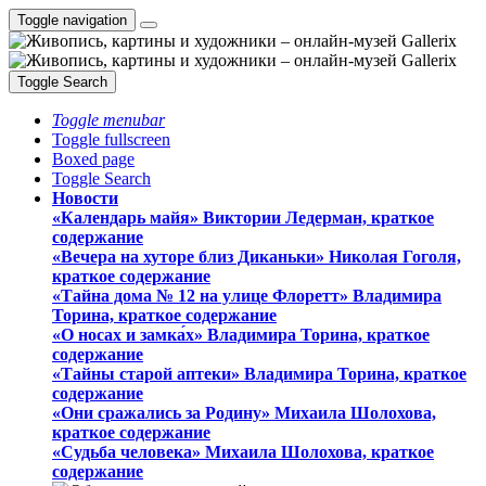
Toggle navigation
Toggle Search
Toggle menubar
Toggle fullscreen
Boxed page
Toggle Search
Новости
«Календарь майя» Виктории Ледерман, краткое
содержание
«Вечера на хуторе близ Диканьки» Николая Гоголя,
краткое содержание
«Тайна дома № 12 на улице Флоретт» Владимира
Торина, краткое содержание
«О носах и замка́х» Владимира Торина, краткое
содержание
«Тайны старой аптеки» Владимира Торина, краткое
содержание
«Они сражались за Родину» Михаила Шолохова,
краткое содержание
«Судьба человека» Михаила Шолохова, краткое
содержание