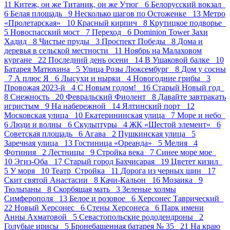
11
Китеж, он же Титаник, он же Утюг 6
Белорусский вокзал
6
Белая площадь 9
Несколько шагов по Остоженке 13
Метро
«Пролетарская» 10
Красный кирпич 8
Крутицкое подворье
5
Новоспасский мост 7
Переход 6
Dominion Tower Захи
Хадид 8
Чистые пруды 3
Проспект Победы 8
Дома и
деревья в сельской местности 11
Ноябрь на Малаховом
кургане 22
Последний день осени 14
В Ушаковой балке 10
Батарея Матюхина 5
Улица Розы Люксембург 8
Дом у сосны
7
А плюс Я 6
Лысухи и нырки 4
Новогодние грибы 3
Провожая 2023-й 4
С Новым годом! 16
Старый Новый год
8
Снежность 20
Февральский Фиолент 8
Давайте завтракать
игристым 9
На набережной 14
Ялтинский порт 12
Московская улица 10
Екатерининская улица 7
Море и небо
6
Люди и волны 6
Скульптуры 4
ЖК «Шестой элемент» 6
Советская площадь 6
Агава 2
Пушкинская улица 5
Заречная улица 13
Гостиница «Ореанда» 5
Мелия 4
Фотиния 2
Лестницы 9
Стройка века 7
Синее море мое
10
Эгиз-Оба 17
Старый город Бахчисарая 19
Цветет кизил
5
У моря 10
Театр_Стройка 11
Дорога из черных шин 17
Скит святой Анастасии 8
Качи-Кальон 16
Мозаика 9
Тюльпаны 8
Скорбящая мать 3
Зеленые холмы
Симферополя 13
Белое и розовое 6
Херсонес Таврический
22
Новый Херсонес 6
Стены Херсонеса 6
Парк имени
Анны Ахматовой 5
Севастопольские рододендроны 2
Голубые ирисы 5
Бронебашенная батарея № 35 21
На краю