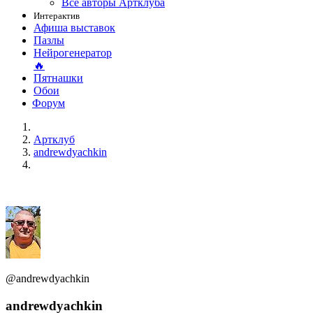
Все авторы Артклуба
Интерактив
Афиша выставок
Пазлы
Нейрогенератор
🔥
Пятнашки
Обои
Форум
Артклуб
andrewdyachkin
@andrewdyachkin
andrewdyachkin