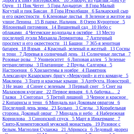
Дорога к пику Интеркосмос 16
Эльбрус из ущелья Донгуз-
Орун 11
Пик Чегет 5
Гора Андыртау 8
Гора Малый
Когутай и пик Баксан 8
Гора Итколбаши 6
Балкарский сыр
и его окрестности 6
Кленовые листья 8
Зеленое и желтое на
улице Ленина 15
В парке. Нальчик 8
Озеро Курортное 5
Яблоневый питомник 14
Вишневый сад 10
Небо с
облаками 4
Чегемские водопады в октябре 13
Место
последней дуэли Михаила Лермонтова 7
Античный
проспект и его окрестности 11
Башни 7
365-я зенитная
батарея 18
Взрыв 4
Красный, зеленый и желтый 13
Сосны
и тени 7
Деревья в солнечный день 11
Солнечные листья 7
Розовые розы 7
Университет 6
Липовая аллея 5
Зеленые
ретрансляторы 3
Платанище 2
Пруды. Салгирка 5
Настроения 6
Хризантемы в ноябре 4
Памятник
Александру Казарскому, бригу «Меркурий» и его команде 5
Маклюра 3
Театр и красные крыши 3
Артбухта. Новострой
3
Не знаю 4
Синее с зеленым 3
Первый снег 5
Снег на
Малаховом кургане 22
Первое января 6
А бабочка... 2
Глазки 3
Снегопад 5
Третий лишний 3
Черное и красное
2
Кипарисы и тени 6
Миндаль над Доковым оврагом 6
Последний день зимы 23
Больно 3
Следы 3
Корабельная
сторона. Доковый овраг 7
Миндаль и небо 4
Набережная
Корнилова 3
Синопский спуск 5
Март в Инкермане 7
Свято-Климентовский мужской монастырь 19
Розовое с
белым. Магнолия Суланжа 21
Абрикоса 6
Ледовый дворец