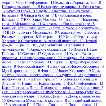
моря 6
Море Симферополя 14
Большая соборная мечеть 8
Пятнадцать ирисов 15
Разноцветные пионы 11
Розы в мае
12
Красная Горка 8
У воды. Балаклава 11
Вид сверху.
Балаклава 8
Чайки и баклан 7
Виноградники и розы.
Балаклава 7
Юго-Запад Москвы 13
Рассвет 4
Поклонная
гора 9
Металлолом 21
Фонтаны на Поклонной горе 5
Большой Устьинский мост 5
Гости 4
Ужас, Но культурный
4
МГПУ 3
Яуза в Медведково 9
Страшный кот 3
Восемь
Розовых портретов 8
Демерджи 15
Южный берег сверху 4
Херсонес в Севастополе. Античный проспект 13
Ночной
дождь 5
Крыши 10
Дом с кошками 9
Альбиция
ленкоранская 4
Городские скульптуры 10
Июнь в Парке
Победы 12
Симеиз 17
Сдаю жилье 11
Курзал. Все в
прошлом 11
Кипарисовая аллея 7
Олеандры 5
Симеизское
шоссе 5
Кафе в прошлом 3
В парке 9
Пруды Форосского
парка 8
Форосский пляж 4
Лестницы в Новом Херсонесе 4
Музей христианства 6
Фонтан в Новом Херсонесе 9
Храм
Святой Троицы 9
Река Героон 6
Алушта 21
Алуштинская
набережная 13
Желтый парашют 5
Советская площадь в
Алуште 7
Птицы 6
Поляна сказок 5
Про Симферополь 13
Карта России 4
Петро-Павловский собор 4
Разноцветное 3
Она 2
Улица Горького в Симферополе 13
Свято-Троицкий
женский монастырь 3
Кебир-Джами 2
Дома, крыши, яхты
10
Колоннады Московского квартала 8
Ливадийский дворец
15
Александр III 3
Парк в Ливадии 9
Двое и волны 11