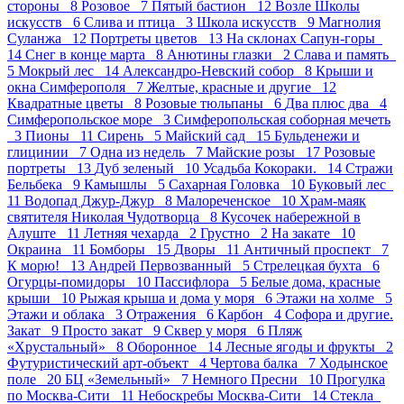
стороны 8
Розовое 7
Пятый бастион 12
Возле Школы
искусств 6
Слива и птица 3
Школа искусств 9
Магнолия
Суланжа 12
Портреты цветов 13
На склонах Сапун-горы
14
Снег в конце марта 8
Анютины глазки 2
Слава и память
5
Мокрый лес 14
Александро-Невский собор 8
Крыши и
окна Симферополя 7
Желтые, красные и другие 12
Квадратные цветы 8
Розовые тюльпаны 6
Два плюс два 4
Симферопольское море 3
Симферопольская соборная мечеть
3
Пионы 11
Сирень 5
Майский сад 15
Бульденежи и
глицинии 7
Одна из недель 7
Майские розы 17
Розовые
портреты 13
Дуб зеленый 10
Усадьба Кокораки. 14
Стражи
Бельбека 9
Камышлы 5
Сахарная Головка 10
Буковый лес
11
Водопад Джур-Джур 8
Малореченское 10
Храм-маяк
святителя Николая Чудотворца 8
Кусочек набережной в
Алуште 11
Летняя чехарда 2
Грустно 2
На закате 10
Окраина 11
Бомборы 15
Дворы 11
Античный проспект 7
К морю! 13
Андрей Первозванный 5
Стрелецкая бухта 6
Огурцы-помидоры 10
Пасcифлора 5
Белые дома, красные
крыши 10
Рыжая крыша и дома у моря 6
Этажи на холме 5
Этажи и облака 3
Отражения 6
Карбон 4
Софора и другие.
Закат 9
Просто закат 9
Сквер у моря 6
Пляж
«Хрустальный» 8
Оборонное 14
Лесные ягоды и фрукты 2
Футуристический арт-объект 4
Чертова балка 7
Ходынское
поле 20
БЦ «Земельный» 7
Немного Пресни 10
Прогулка
по Москва-Сити 11
Небоскребы Москва-Сити 14
Стекла