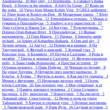
Apollonovka 10
May Day 13
Hornbeams 6
Ushakov’s Balka
Beach 6
Horses in the meadow 8
Adyl-Su Gorge 27
Boats on
the water 10
Views from Mount Kefalo Vrisi 9
GRES settlement
12
Three hours in Rostov-on-Don 38
Мозаичные панно 7
River
Station of Rostov-on-Don 12
Temernitskaya overpass 5
Мокро и
туманно в Приэльбрусье 5
Эльбрус и его окрестности 15
Донгуз-Орун и Накра-Тау 14
Когутаи 7
Рододендроны 7
Donguz-Orun-Baksan River 9
Приэльбрусье 13
Живые
натюрморты 13
Гора Машук 15
Провал 6
Intensive apple
orchard 14
Apples of Kabardino-Balkaria 6
Oats and sky 3
Летние вечера 12
Август 12
Переводя в кривые 8
На
Тарутинской 6
Желтый и красный 5
Зеленый глаз 5
Красные тела 6
Каламита 19
Пруды в Салгирке 9
Розы в
октябре 7
Цветы и деревья в Салгирке 11
Железнодорожное
небо 6
Львы графа Воронцова 4
Простые истории 19
Оттенки розового 5
Парк Победы 16
Черным по белому 8
На улице Хрулева 8
Неужели орел кричит напрасно 8
Букеты 6
Хурма 7
Фрукты и кизил 6
Как растут гранаты 3
Мешок с фруктами 15
Несколько желтых дней 5
Осень
вдоль Салгира 26
Три осенних дня 3
Мне отмщение, и аз
воздам 3
Памяти хорошего человека 2
Стена Седьмого
бастиона 6
Ну_мерология 7
Новогоднее 5
На рассвете 5
Доковый овраг, Севастополь. 12
Вечер и ночь на улице
Тайнинской 9
Хмурое и снежное утро 5
Ночные разговоры
5
Джамгаровский парк 9
Парк Яуза 16
Скучная история 5