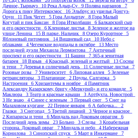
10
Сад с яблоками 26
Портреты яблок 12
Береза на ветру 6
Дачное, Тырнауз 10
Река Адыр-Су 9
Поляна нарзанов 7
Дорога к пику Интеркосмос 16
Эльбрус из ущелья Донгуз-
Орун 11
Пик Чегет 5
Гора Андыртау 8
Гора Малый
Когутай и пик Баксан 8
Гора Итколбаши 6
Балкарский сыр
и его окрестности 6
Кленовые листья 8
Зеленое и желтое на
улице Ленина 15
В парке. Нальчик 8
Озеро Курортное 5
Яблоневый питомник 14
Вишневый сад 10
Небо с
облаками 4
Чегемские водопады в октябре 13
Место
последней дуэли Михаила Лермонтова 7
Античный
проспект и его окрестности 11
Башни 7
365-я зенитная
батарея 18
Взрыв 4
Красный, зеленый и желтый 13
Сосны
и тени 7
Деревья в солнечный день 11
Солнечные листья 7
Розовые розы 7
Университет 6
Липовая аллея 5
Зеленые
ретрансляторы 3
Платанище 2
Пруды. Салгирка 5
Настроения 6
Хризантемы в ноябре 4
Памятник
Александру Казарскому, бригу «Меркурий» и его команде 5
Маклюра 3
Театр и красные крыши 3
Артбухта. Новострой
3
Не знаю 4
Синее с зеленым 3
Первый снег 5
Снег на
Малаховом кургане 22
Первое января 6
А бабочка... 2
Глазки 3
Снегопад 5
Третий лишний 3
Черное и красное
2
Кипарисы и тени 6
Миндаль над Доковым оврагом 6
Последний день зимы 23
Больно 3
Следы 3
Корабельная
сторона. Доковый овраг 7
Миндаль и небо 4
Набережная
Корнилова 3
Синопский спуск 5
Март в Инкермане 7