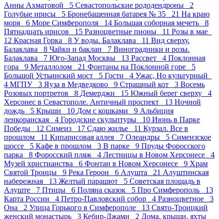
Анны Ахматовой 5
Севастопольские рододендроны 2
Голубые ирисы 5
Бронебашенная батарея № 35 21
На краю
моря 6
Море Симферополя 14
Большая соборная мечеть 8
Пятнадцать ирисов 15
Разноцветные пионы 11
Розы в мае
12
Красная Горка 8
У воды. Балаклава 11
Вид сверху.
Балаклава 8
Чайки и баклан 7
Виноградники и розы.
Балаклава 7
Юго-Запад Москвы 13
Рассвет 4
Поклонная
гора 9
Металлолом 21
Фонтаны на Поклонной горе 5
Большой Устьинский мост 5
Гости 4
Ужас, Но культурный
4
МГПУ 3
Яуза в Медведково 9
Страшный кот 3
Восемь
Розовых портретов 8
Демерджи 15
Южный берег сверху 4
Херсонес в Севастополе. Античный проспект 13
Ночной
дождь 5
Крыши 10
Дом с кошками 9
Альбиция
ленкоранская 4
Городские скульптуры 10
Июнь в Парке
Победы 12
Симеиз 17
Сдаю жилье 11
Курзал. Все в
прошлом 11
Кипарисовая аллея 7
Олеандры 5
Симеизское
шоссе 5
Кафе в прошлом 3
В парке 9
Пруды Форосского
парка 8
Форосский пляж 4
Лестницы в Новом Херсонесе 4
Музей христианства 6
Фонтан в Новом Херсонесе 9
Храм
Святой Троицы 9
Река Героон 6
Алушта 21
Алуштинская
набережная 13
Желтый парашют 5
Советская площадь в
Алуште 7
Птицы 6
Поляна сказок 5
Про Симферополь 13
Карта России 4
Петро-Павловский собор 4
Разноцветное 3
Она 2
Улица Горького в Симферополе 13
Свято-Троицкий
женский монастырь 3
Кебир-Джами 2
Дома, крыши, яхты