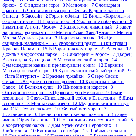
бризе» 9
С видом на горы 8
Магнолии 7
Олеандры и
гранаты 6
Часовня во имя преп. Сергия Радонежского 5
Синева 5
Бассейн 2
Горы и облака 12
Вилла «Кораллы» и
ее окрестности 11
Просто небо 4
Украшение набережной 8
Памятник Антону Чехову 2
Калистемон лимонный 3
Закат
над виноградниками 10
Мечеть Исми-Хан Джами 7
Мечеть
Молла Мустафа Джами 3
Портреты альпак 16
«До
свидания, мальчики!» 5
Суворовский редут 3
Три стула и
Красная Панамка 15
В Воронцовском парке 21
Алупка 12
Дождь в Форосском парке 15
Санаторий «Форос» 7
Дворец
Александра Кузнецова 5
Массандровский дворец 24
Сумасшедшие канны и примкнувшие к ним 12
Верхний
Массандровский парк 19
Кусочек ялтинской набережной 9
«Ялта Интурист» 2
Красные лужайки 5
Озеро Сасык-
Сиваш 28
Сухое и соленое дерево 10
Курортный парк в
Саках 18
Великая сушь 10
Шиповник и карагач 3
Отступившее озеро 13
Церковь Сурб Никогаёс 9
Текие
дервишей 9
Свято-Николаевский собор в Евпатории 6
Дама
в горошек 8
Мойнакское озеро 12
Медицинский институт
им. С.И. Георгиевского 10
Желтый катамаран 7
Платановость 6
Вечный огонь и вечная память 6
В парке
имени Юрия Гагарина 10
Пограничникам всех поколений 5
Лабораторная балка 7
Дом-музей семьи Перовских 3
Любимовка 10
Каштаны в сентябре 13
Любимые платаны