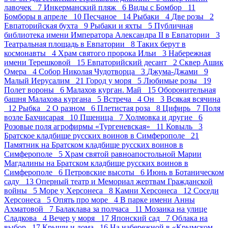
лавочек 7
Инкерманский пляж 6
Виды с Бомбор 11
Бомборы в апреле 10
Песчаное 14
Рыбаки 4
Две розы 2
Евпаторийская бухта 9
Рыбаки и яхты 5
Публичная
библиотека имени Императора Александра II в Евпатории 3
Театральная площадь в Евпатории 8
Таких берут в
космонавты 4
Храм святого пророка Ильи 3
Набережная
имени Терешковой 15
Евпаторийский десант 2
Сквер Ашик
Омера 4
Собор Николая Чудотворца 3
Джума-Джами 9
Малый Иерусалим 21
Город у моря 5
Любимые розы 19
Полет вороны 6
Малахов курган. Май 15
Оборонительная
башня Малахова кургана 5
Встреча 4
Он 3
Всякая всячина
12
Рыбка 2
О разном 6
Плетистая роза 8
Цифирь 7
Поля
возле Бахчисарая 10
Пшеница 7
Холмовка и другие 6
Розовые поля агрофирмы «Тургеневская» 11
Ковыль 3
Братское кладбище русских воинов в Симферополе 21
Памятник на Братском кладбище русских воинов в
Симферополе 5
Храм святой равноапостольной Марии
Магдалины на Братском кладбище русских воинов в
Симферополе 6
Петровские высоты 6
Июнь в Ботаническом
саду 13
Оперный театр и Мемориал жертвам Гражданской
войны 5
Море у Херсонеса 8
Камни Херсонеса 12
Соседи
Херсонеса 5
Опять про море 4
В парке имени Анны
Ахматовой 7
Балаклава за полчаса 11
Мозаика на улице
Сладкова 4
Вечер у моря 17
Японский сад 7
Облака на
выбор 17
Крыши и дома 16
На набережной в «Крымском