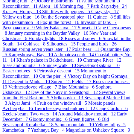
Morning raid 2
October mushrooms 11
At the Monument to
Reconciliation 11
Alsou 18
Morning fog 7
Park Zaryadye 24
Krasnye Holmy 13
Still lifes with peppers 5
Crazy sky 17
Yellow on blue 16
On the Sevastopol pier 11
Quince 8
Still lifes
with persimmon 8
Fog in the forest 16
Invasion of fans 7
Раздражения 9
Winter Balaclava 17
Sunset at Cape Chersonesus
8
January morning in the Baydar Valley 16
New Year and
Christmas 6
Holiday lights 18
Roses and snow 6
Snowfall in the
South 14
Cold sea 8
Silhouettes 15
People and birds 26
Russian spring seven years later 17
Polar bear 11
Quarantine Bay
5
Kamyshovaya Bay 10
Akhmatova park 14
Coastal battery No.
11 14
Khan’s palace in Bakhchisarai 19
Chernaya River 12
Irises and opuntia 6
Sunday walk 10
Sevastopol sakura 10
Easter motives 5
Petrovsky descent 15
Monument to
Reconciliation 10
On the pier 4
Victory Day on height Gornaya
11
Descent to Minka 10
Suren 15
Fields 17
Roses near houses
19
Verhnesadovoe village 7
Blue Mountains 6
Sophora
Ushakova 12
Day of the Navy in Sevastopol 12
Several views
from the First Bastion 5
Abrikosovka 13
Sevastopol Marine Plant
3
Akyar Jami 4
Fruit on the windowsill 5
Mosaic panels
Azcherryba 16
Tavricheskaya embankment 12
Cape Cordon 6
Keelen-beam. Two wars 14
Around Malakhov mound 12
Early
December 7
Gloomy morning 6
Green figures 6
Old
Sevastopol_Korabelka 18
Sapun mountain 10
Yellow tulips 5
Kamchatka 7
Yuzhnaya Bay 4
Magnolias on Ushakov Square 9