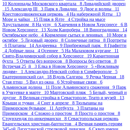
10
Колоннады Московского квартала 8
Ливадийский дворец
15
Александр III 3
Парк в Ливадии 9
Двое и волны 11
Крестовоздвиженская церковь 4
На набережной Ялты 13
Море и чайки 15
Пляж в Ялте 4
Стройка на мысе
Хрустальном 8
На углу 6
Харчевня в Новом Херсонесе 6
В
Новом Херсонесе 13
Холм Канробера 18
Виноградники 14
Октябрьское небо 4
Кормление сытых и ленивых 10
Море в
октябре 5
Ледовый дворец 8
Солнечные пятна 8
Портреты
6
Платаны 14
Андреевка 9
Прибрежный парк 8
Графитти
4
Добрые лица 4
Осеннее 5
На Малаховом кургане 11
Свято-Владимирский собор в Херсонесе 19
Карантинная
бухта 5
Ответы без вопросов 8
Вопросы без ответов 8
Встречая 25_й 3
Елка в Новом Херсонесе 5
«Вежливым
людям» 1
Александро-Невский собор в Симферополе 5
Екатерининский сад 18
Вдоль Салгира 9
Речка Черная 18
Стая птиц 5
Вид из окна 6
Устойчивые связи 6
Альминская долина 11
Поле Альминского сражения 9
Парк
в Учкуевке в марте 10
Мартовский пляж 5
Белый, черный и
другие 8
Великая стройка в Севастополе. Театр и музей 13
Крыши и туман 4
Снег в апреле 8
Тюльпаны на
Приморском бульваре 11
Артбухта 3
Платаны на
Приморском 4
Сложно о простом 8
Просто о простом 8
Стоунхендж по-инкермански 8
Севастопольская церковь
Евангельских христиан-баптистов 4
Вечная память героям
345-ой Дагестанской стрелковой дивизии 6
Сквер имени