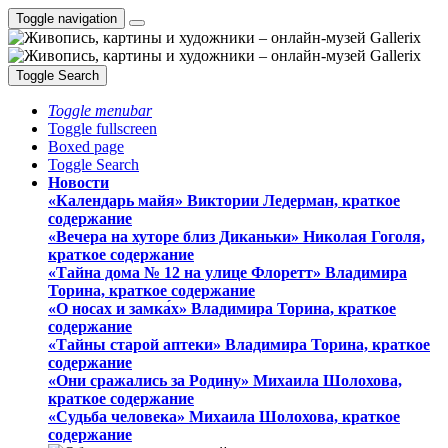
Toggle navigation
Toggle Search
Toggle menubar
Toggle fullscreen
Boxed page
Toggle Search
Новости
«Календарь майя» Виктории Ледерман, краткое
содержание
«Вечера на хуторе близ Диканьки» Николая Гоголя,
краткое содержание
«Тайна дома № 12 на улице Флоретт» Владимира
Торина, краткое содержание
«О носах и замка́х» Владимира Торина, краткое
содержание
«Тайны старой аптеки» Владимира Торина, краткое
содержание
«Они сражались за Родину» Михаила Шолохова,
краткое содержание
«Судьба человека» Михаила Шолохова, краткое
содержание