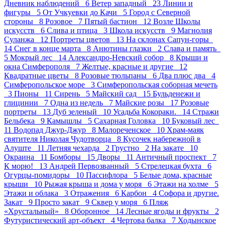
Дневник наблюдений 6
Ветер западный 23
Линии и
фигуры 5
От Учкуевки до Качи 5
Город с Северной
стороны 8
Розовое 7
Пятый бастион 12
Возле Школы
искусств 6
Слива и птица 3
Школа искусств 9
Магнолия
Суланжа 12
Портреты цветов 13
На склонах Сапун-горы
14
Снег в конце марта 8
Анютины глазки 2
Слава и память
5
Мокрый лес 14
Александро-Невский собор 8
Крыши и
окна Симферополя 7
Желтые, красные и другие 12
Квадратные цветы 8
Розовые тюльпаны 6
Два плюс два 4
Симферопольское море 3
Симферопольская соборная мечеть
3
Пионы 11
Сирень 5
Майский сад 15
Бульденежи и
глицинии 7
Одна из недель 7
Майские розы 17
Розовые
портреты 13
Дуб зеленый 10
Усадьба Кокораки. 14
Стражи
Бельбека 9
Камышлы 5
Сахарная Головка 10
Буковый лес
11
Водопад Джур-Джур 8
Малореченское 10
Храм-маяк
святителя Николая Чудотворца 8
Кусочек набережной в
Алуште 11
Летняя чехарда 2
Грустно 2
На закате 10
Окраина 11
Бомборы 15
Дворы 11
Античный проспект 7
К морю! 13
Андрей Первозванный 5
Стрелецкая бухта 6
Огурцы-помидоры 10
Пасcифлора 5
Белые дома, красные
крыши 10
Рыжая крыша и дома у моря 6
Этажи на холме 5
Этажи и облака 3
Отражения 6
Карбон 4
Софора и другие.
Закат 9
Просто закат 9
Сквер у моря 6
Пляж
«Хрустальный» 8
Оборонное 14
Лесные ягоды и фрукты 2
Футуристический арт-объект 4
Чертова балка 7
Ходынское