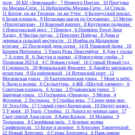
поле 20
БЦ «Земельный» 7
Немного Пресни 10
Прогулка
по Москва-Сити 11
Небоскребы Москва-Сити 14
Стекла
11
Китеж, он же Титаник, он же Утюг 6
Белорусский вокзал
6
Белая площадь 9
Несколько шагов по Остоженке 13
Метро
«Пролетарская» 10
Красный кирпич 8
Крутицкое подворье
5
Новоспасский мост 7
Переход 6
Dominion Tower Захи
Хадид 8
Чистые пруды 3
Проспект Победы 8
Дома и
деревья в сельской местности 11
Ноябрь на Малаховом
кургане 22
Последний день осени 14
В Ушаковой балке 10
Батарея Матюхина 5
Улица Розы Люксембург 8
Дом у сосны
7
А плюс Я 6
Лысухи и нырки 4
Новогодние грибы 3
Провожая 2023-й 4
С Новым годом! 16
Старый Новый год
8
Снежность 20
Февральский Фиолент 8
Давайте завтракать
игристым 9
На набережной 14
Ялтинский порт 12
Московская улица 10
Екатерининская улица 7
Море и небо
6
Люди и волны 6
Скульптуры 4
ЖК «Шестой элемент» 6
Советская площадь 6
Агава 2
Пушкинская улица 5
Заречная улица 13
Гостиница «Ореанда» 5
Мелия 4
Фотиния 2
Лестницы 9
Стройка века 7
Синее море мое
10
Эгиз-Оба 17
Старый город Бахчисарая 19
Цветет кизил
5
У моря 10
Театр_Стройка 11
Дорога из черных шин 17
Скит святой Анастасии 8
Качи-Кальон 16
Мозаика 9
Тюльпаны 8
Скорбящая мать 3
Зеленые холмы
Симферополя 13
Белое и розовое 6
Херсонес Таврический
22
Новый Херсонес 6
Стены Херсонеса 6
Парк имени