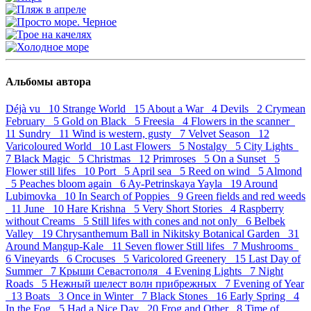
Альбомы автора
Déjà vu 10
Strange World 15
About a War 4
Devils 2
Crymean
February 5
Gold on Black 5
Freesia 4
Flowers in the scanner
11
Sundry 11
Wind is western, gusty 7
Velvet Season 12
Varicoloured World 10
Last Flowers 5
Nostalgy 5
City Lights
7
Black Magic 5
Christmas 12
Primroses 5
On a Sunset 5
Flower still lifes 10
Port 5
April sea 5
Reed on wind 5
Almond
5
Peaches bloom again 6
Ay-Petrinskaya Yayla 19
Around
Lubimovka 10
In Search of Poppies 9
Green fields and red weeds
11
June 10
Hare Krishna 5
Very Short Stories 4
Raspberry
without Creams 5
Still lifes with cones and not only 6
Belbek
Valley 19
Chrysanthemum Ball in Nikitsky Botanical Garden 31
Around Mangup-Kale 11
Seven flower Still lifes 7
Mushrooms
6
Vineyards 6
Crocuses 5
Varicolored Greenery 15
Last Day of
Summer 7
Крыши Севастополя 4
Evening Lights 7
Night
Roads 5
Нежный шелест волн прибрежных 7
Evening of Year
13
Boats 3
Once in Winter 7
Black Stones 16
Early Spring 4
In the Fog 5
Had a Nice Day 20
Frog and Other 8
Time of