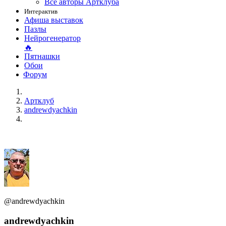
Все авторы Артклуба
Интерактив
Афиша выставок
Пазлы
Нейрогенератор
🔥
Пятнашки
Обои
Форум
Артклуб
andrewdyachkin
@andrewdyachkin
andrewdyachkin