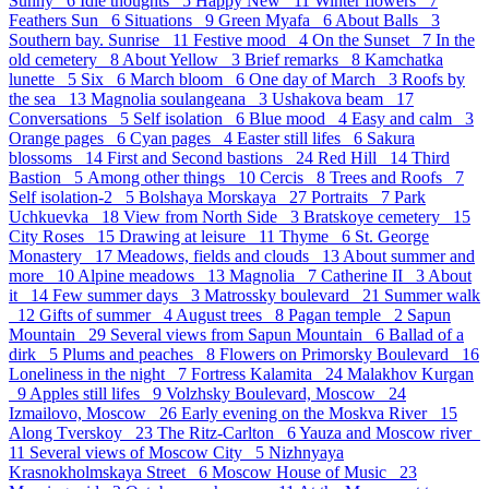
Sunny 6
Idle thoughts 5
Happy New 11
Winter flowers 7
Feathers Sun 6
Situations 9
Green Myafa 6
About Balls 3
Southern bay. Sunrise 11
Festive mood 4
On the Sunset 7
In the
old cemetery 8
About Yellow 3
Brief remarks 8
Kamchatka
lunette 5
Six 6
March bloom 6
One day of March 3
Roofs by
the sea 13
Magnolia soulangeana 3
Ushakova beam 17
Conversations 5
Self isolation 6
Blue mood 4
Easy and calm 3
Orange pages 6
Cyan pages 4
Easter still lifes 6
Sakura
blossoms 14
First and Second bastions 24
Red Hill 14
Third
Bastion 5
Аmong other things 10
Cercis 8
Trees and Roofs 7
Self isolation-2 5
Bolshaya Morskaya 27
Portraits 7
Park
Uchkuevka 18
View from North Side 3
Bratskoye cemetery 15
City Roses 15
Drawing at leisure 11
Thyme 6
St. George
Monastery 17
Meadows, fields and clouds 13
About summer and
more 10
Alpine meadows 13
Magnolia 7
Catherine II 3
About
it 14
Few summer days 3
Matrossky boulevard 21
Summer walk
12
Gifts of summer 4
August trees 8
Pagan temple 2
Sapun
Mountain 29
Several views from Sapun Mountain 6
Ballad of a
dirk 5
Plums and peaches 8
Flowers on Primorsky Boulevard 16
Loneliness in the night 7
Fortress Kalamita 24
Malakhov Kurgan
9
Apples still lifes 9
Volzhsky Boulevard, Moscow 24
Izmailovo, Moscow 26
Early evening on the Moskva River 15
Along Tverskoy 23
The Ritz-Carlton 6
Yauza and Moscow river
11
Several views of Moscow City 5
Nizhnyaya
Krasnokholmskaya Street 6
Moscow House of Music 23