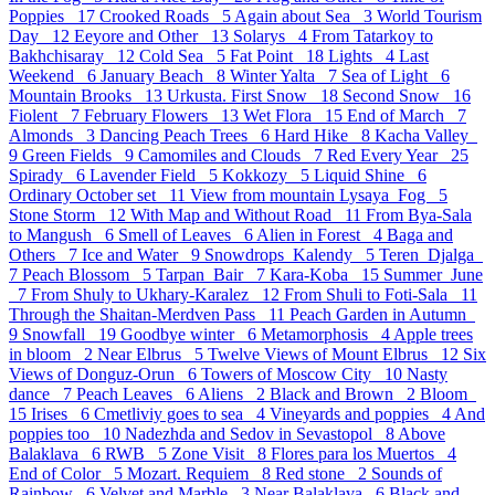
Poppies 17
Crooked Roads 5
Again about Sea 3
World Tourism
Day 12
Eeyore and Other 13
Solarys 4
From Tatarkoy to
Bakhchisaray 12
Cold Sea 5
Fat Point 18
Lights 4
Last
Weekend 6
January Beach 8
Winter Yalta 7
Sea of Light 6
Mountain Brooks 13
Urkusta. First Snow 18
Second Snow 16
Fiolent 7
February Flowers 13
Wet Flora 15
End of March 7
Almonds 3
Dancing Peach Trees 6
Hard Hike 8
Kacha Valley
9
Green Fields 9
Camomiles and Clouds 7
Red Every Year 25
Spirady 6
Lavender Field 5
Kokkozy 5
Liquid Shine 6
Ordinary October set 11
View from mountain Lysaya_Fog 5
Stone Storm 12
With Map and Without Road 11
From Bya-Sala
to Mangush 6
Smell of Leaves 6
Alien in Forest 4
Baga and
Others 7
Ice and Water 9
Snowdrops_Kalendy 5
Teren_Djalga
7
Peach Blossom 5
Tarpan_Bair 7
Kara-Koba 15
Summer_June
7
From Shuly to Ukhary-Karalez 12
From Shuli to Foti-Sala 11
Through the Shaitan-Merdven Pass 11
Peach Garden in Autumn
9
Snowfall 19
Goodbye winter 6
Metamorphosis 4
Apple trees
in bloom 2
Near Elbrus 5
Twelve Views of Mount Elbrus 12
Six
Views of Donguz-Orun 6
Towers of Moscow City 10
Nasty
dance 7
Peach Leaves 6
Aliens 2
Black and Brown 2
Bloom
15
Irises 6
Cmetliviy goes to sea 4
Vineyards and poppies 4
And
poppies too 10
Nadezhda and Sedov in Sevastopol 8
Above
Balaklava 6
RWB 5
Zone Visit 8
Flores para los Muertos 4
End of Color 5
Mozart. Requiem 8
Red stone 2
Sounds of
Rainbow 6
Velvet and Marble 3
Near Balaklava 6
Black and