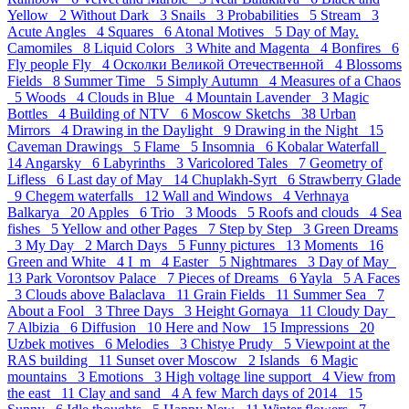
Yellow 2
Without Dark 3
Snails 3
Probabilities 5
Stream 3
Acute Angles 4
Squares 6
Atonal Motives 5
Day of May.
Camomiles 8
Liquid Colors 3
White and Magenta 4
Bonfires 6
Fly people Fly 4
Осколки Великой Отечественной 4
Blossoms
Fields 8
Summer Time 5
Simply Autumn 4
Measures of a Chaos
5
Woods 4
Clouds in Blue 4
Mountain Lavender 3
Magic
Bottles 4
Building of NTV 6
Moscow Sketchs 38
Urban
Mirrors 4
Drawing in the Daylight 9
Drawing in the Night 15
Caveman Drawings 5
Flame 5
Insomnia 6
Kobalar Waterfall
14
Angarsky 6
Labyrinths 3
Varicolored Tales 7
Geometry of
Lifless 6
Last day of May 14
Chuplakh-Syrt 6
Strawberry Glade
9
Chegem waterfalls 12
Wall and Windows 4
Verhnaya
Balkarya 20
Apples 6
Trio 3
Moods 5
Roofs and clouds 4
Sea
fishes 5
Yellow and other Pages 7
Step by Step 3
Green Dreams
3
My Day 2
March Days 5
Funny pictures 13
Moments 16
Green and White 4
I_m 4
Easter 5
Nightmares 3
Day of May
13
Park Vorontsov Palace 7
Pieces of Dreams 6
Yayla 5
A Faces
3
Clouds above Balaclava 11
Grain Fields 11
Summer Sea 7
About a Fool 3
Three Days 3
Height Gornaya 11
Cloudy Day
7
Albizia 6
Diffusion 10
Here and Now 15
Impressions 20
Uzbek motives 6
Melodies 3
Chistye Prudy 5
Viewpoint at the
RAS building 11
Sunset over Moscow 2
Islands 6
Magic
mountains 3
Emotions 3
High voltage line support 4
View from
the east 11
Clay and sand 4
A few March days of 2014 15