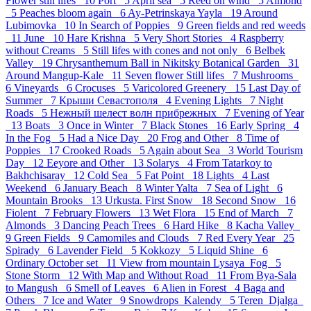
Flower still lifes 10
Port 5
April sea 5
Reed on wind 5
Almond
5
Peaches bloom again 6
Ay-Petrinskaya Yayla 19
Around
Lubimovka 10
In Search of Poppies 9
Green fields and red weeds
11
June 10
Hare Krishna 5
Very Short Stories 4
Raspberry
without Creams 5
Still lifes with cones and not only 6
Belbek
Valley 19
Chrysanthemum Ball in Nikitsky Botanical Garden 31
Around Mangup-Kale 11
Seven flower Still lifes 7
Mushrooms
6
Vineyards 6
Crocuses 5
Varicolored Greenery 15
Last Day of
Summer 7
Крыши Севастополя 4
Evening Lights 7
Night
Roads 5
Нежный шелест волн прибрежных 7
Evening of Year
13
Boats 3
Once in Winter 7
Black Stones 16
Early Spring 4
In the Fog 5
Had a Nice Day 20
Frog and Other 8
Time of
Poppies 17
Crooked Roads 5
Again about Sea 3
World Tourism
Day 12
Eeyore and Other 13
Solarys 4
From Tatarkoy to
Bakhchisaray 12
Cold Sea 5
Fat Point 18
Lights 4
Last
Weekend 6
January Beach 8
Winter Yalta 7
Sea of Light 6
Mountain Brooks 13
Urkusta. First Snow 18
Second Snow 16
Fiolent 7
February Flowers 13
Wet Flora 15
End of March 7
Almonds 3
Dancing Peach Trees 6
Hard Hike 8
Kacha Valley
9
Green Fields 9
Camomiles and Clouds 7
Red Every Year 25
Spirady 6
Lavender Field 5
Kokkozy 5
Liquid Shine 6
Ordinary October set 11
View from mountain Lysaya_Fog 5
Stone Storm 12
With Map and Without Road 11
From Bya-Sala
to Mangush 6
Smell of Leaves 6
Alien in Forest 4
Baga and
Others 7
Ice and Water 9
Snowdrops_Kalendy 5
Teren_Djalga