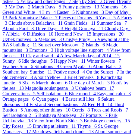
fishes 5
Yellow and other Pages 7
Step by Step 3
Green Dreams
3
My Day 2
March Days 5
Funny pictures 13
Moments 16
Green and White 4
I_m 4
Easter 5
Nightmares 3
Day of May
13
Park Vorontsov Palace 7
Pieces of Dreams 6
Yayla 5
A Faces
3
Clouds above Balaclava 11
Grain Fields 11
Summer Sea 7
About a Fool 3
Three Days 3
Height Gornaya 11
Cloudy Day
7
Albizia 6
Diffusion 10
Here and Now 15
Impressions 20
Uzbek motives 6
Melodies 3
Chistye Prudy 5
Viewpoint at the
RAS building 11
Sunset over Moscow 2
Islands 6
Magic
mountains 3
Emotions 3
High voltage line support 4
View from
the east 11
Clay and sand 4
A few March days of 2014 15
Sunny 6
Idle thoughts 5
Happy New 11
Winter flowers 7
Feathers Sun 6
Situations 9
Green Myafa 6
About Balls 3
Southern bay. Sunrise 11
Festive mood 4
On the Sunset 7
In the
old cemetery 8
About Yellow 3
Brief remarks 8
Kamchatka
lunette 5
Six 6
March bloom 6
One day of March 3
Roofs by
the sea 13
Magnolia soulangeana 3
Ushakova beam 17
Conversations 5
Self isolation 6
Blue mood 4
Easy and calm 3
Orange pages 6
Cyan pages 4
Easter still lifes 6
Sakura
blossoms 14
First and Second bastions 24
Red Hill 14
Third
Bastion 5
Аmong other things 10
Cercis 8
Trees and Roofs 7
Self isolation-2 5
Bolshaya Morskaya 27
Portraits 7
Park
Uchkuevka 18
View from North Side 3
Bratskoye cemetery 15
City Roses 15
Drawing at leisure 11
Thyme 6
St. George
Monastery 17
Meadows, fields and clouds 13
About summer and