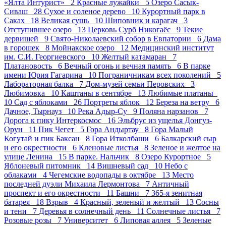
«Ялта Интурист» 2
Красные лужайки 5
Озеро Сасык-
Сиваш 28
Сухое и соленое дерево 10
Курортный парк в
Саках 18
Великая сушь 10
Шиповник и карагач 3
Отступившее озеро 13
Церковь Сурб Никогаёс 9
Текие
дервишей 9
Свято-Николаевский собор в Евпатории 6
Дама
в горошек 8
Мойнакское озеро 12
Медицинский институт
им. С.И. Георгиевского 10
Желтый катамаран 7
Платановость 6
Вечный огонь и вечная память 6
В парке
имени Юрия Гагарина 10
Пограничникам всех поколений 5
Лабораторная балка 7
Дом-музей семьи Перовских 3
Любимовка 10
Каштаны в сентябре 13
Любимые платаны
10
Сад с яблоками 26
Портреты яблок 12
Береза на ветру 6
Дачное, Тырнауз 10
Река Адыр-Су 9
Поляна нарзанов 7
Дорога к пику Интеркосмос 16
Эльбрус из ущелья Донгуз-
Орун 11
Пик Чегет 5
Гора Андыртау 8
Гора Малый
Когутай и пик Баксан 8
Гора Итколбаши 6
Балкарский сыр
и его окрестности 6
Кленовые листья 8
Зеленое и желтое на
улице Ленина 15
В парке. Нальчик 8
Озеро Курортное 5
Яблоневый питомник 14
Вишневый сад 10
Небо с
облаками 4
Чегемские водопады в октябре 13
Место
последней дуэли Михаила Лермонтова 7
Античный
проспект и его окрестности 11
Башни 7
365-я зенитная
батарея 18
Взрыв 4
Красный, зеленый и желтый 13
Сосны
и тени 7
Деревья в солнечный день 11
Солнечные листья 7
Розовые розы 7
Университет 6
Липовая аллея 5
Зеленые