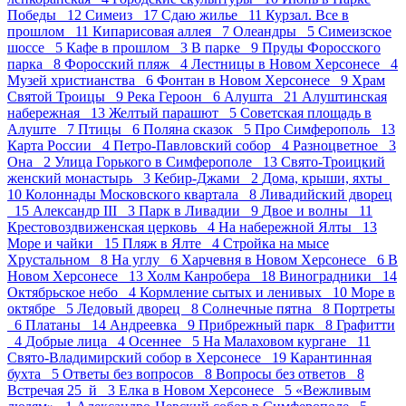
Победы 12
Симеиз 17
Сдаю жилье 11
Курзал. Все в
прошлом 11
Кипарисовая аллея 7
Олеандры 5
Симеизское
шоссе 5
Кафе в прошлом 3
В парке 9
Пруды Форосского
парка 8
Форосский пляж 4
Лестницы в Новом Херсонесе 4
Музей христианства 6
Фонтан в Новом Херсонесе 9
Храм
Святой Троицы 9
Река Героон 6
Алушта 21
Алуштинская
набережная 13
Желтый парашют 5
Советская площадь в
Алуште 7
Птицы 6
Поляна сказок 5
Про Симферополь 13
Карта России 4
Петро-Павловский собор 4
Разноцветное 3
Она 2
Улица Горького в Симферополе 13
Свято-Троицкий
женский монастырь 3
Кебир-Джами 2
Дома, крыши, яхты
10
Колоннады Московского квартала 8
Ливадийский дворец
15
Александр III 3
Парк в Ливадии 9
Двое и волны 11
Крестовоздвиженская церковь 4
На набережной Ялты 13
Море и чайки 15
Пляж в Ялте 4
Стройка на мысе
Хрустальном 8
На углу 6
Харчевня в Новом Херсонесе 6
В
Новом Херсонесе 13
Холм Канробера 18
Виноградники 14
Октябрьское небо 4
Кормление сытых и ленивых 10
Море в
октябре 5
Ледовый дворец 8
Солнечные пятна 8
Портреты
6
Платаны 14
Андреевка 9
Прибрежный парк 8
Графитти
4
Добрые лица 4
Осеннее 5
На Малаховом кургане 11
Свято-Владимирский собор в Херсонесе 19
Карантинная
бухта 5
Ответы без вопросов 8
Вопросы без ответов 8
Встречая 25_й 3
Елка в Новом Херсонесе 5
«Вежливым