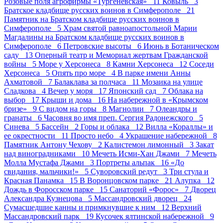
Розовые поля агрофирмы «Тургеневская» 11
Ковыль 3
Братское кладбище русских воинов в Симферополе 21
Памятник на Братском кладбище русских воинов в
Симферополе 5
Храм святой равноапостольной Марии
Магдалины на Братском кладбище русских воинов в
Симферополе 6
Петровские высоты 6
Июнь в Ботаническом
саду 13
Оперный театр и Мемориал жертвам Гражданской
войны 5
Море у Херсонеса 8
Камни Херсонеса 12
Соседи
Херсонеса 5
Опять про море 4
В парке имени Анны
Ахматовой 7
Балаклава за полчаса 11
Мозаика на улице
Сладкова 4
Вечер у моря 17
Японский сад 7
Облака на
выбор 17
Крыши и дома 16
На набережной в «Крымском
бризе» 9
С видом на горы 8
Магнолии 7
Олеандры и
гранаты 6
Часовня во имя преп. Сергия Радонежского 5
Синева 5
Бассейн 2
Горы и облака 12
Вилла «Кораллы» и
ее окрестности 11
Просто небо 4
Украшение набережной 8
Памятник Антону Чехову 2
Калистемон лимонный 3
Закат
над виноградниками 10
Мечеть Исми-Хан Джами 7
Мечеть
Молла Мустафа Джами 3
Портреты альпак 16
«До
свидания, мальчики!» 5
Суворовский редут 3
Три стула и
Красная Панамка 15
В Воронцовском парке 21
Алупка 12
Дождь в Форосском парке 15
Санаторий «Форос» 7
Дворец
Александра Кузнецова 5
Массандровский дворец 24
Сумасшедшие канны и примкнувшие к ним 12
Верхний
Массандровский парк 19
Кусочек ялтинской набережной 9