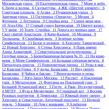
Московская улица 10
Екатерининская улица 7
Море и небо
6
Люди и волны 6
Скульптуры 4
ЖК «Шестой элемент» 6
Советская площадь 6
Агава 2
Пушкинская улица 5
Заречная улица 13
Гостиница «Ореанда» 5
Мелия 4
Фотиния 2
Лестницы 9
Стройка века 7
Синее море мое
10
Эгиз-Оба 17
Старый город Бахчисарая 19
Цветет кизил
5
У моря 10
Театр_Стройка 11
Дорога из черных шин 17
Скит святой Анастасии 8
Качи-Кальон 16
Мозаика 9
Тюльпаны 8
Скорбящая мать 3
Зеленые холмы
Симферополя 13
Белое и розовое 6
Херсонес Таврический
22
Новый Херсонес 6
Стены Херсонеса 6
Парк имени
Анны Ахматовой 5
Севастопольские рододендроны 2
Голубые ирисы 5
Бронебашенная батарея № 35 21
На краю
моря 6
Море Симферополя 14
Большая соборная мечеть 8
Пятнадцать ирисов 15
Разноцветные пионы 11
Розы в мае
12
Красная Горка 8
У воды. Балаклава 11
Вид сверху.
Балаклава 8
Чайки и баклан 7
Виноградники и розы.
Балаклава 7
Юго-Запад Москвы 13
Рассвет 4
Поклонная
гора 9
Металлолом 21
Фонтаны на Поклонной горе 5
Большой Устьинский мост 5
Гости 4
Ужас, Но культурный
4
МГПУ 3
Яуза в Медведково 9
Страшный кот 3
Восемь
Розовых портретов 8
Демерджи 15
Южный берег сверху 4
Херсонес в Севастополе. Античный проспект 13
Ночной
дождь 5
Крыши 10
Дом с кошками 9
Альбиция
ленкоранская 4
Городские скульптуры 10
Июнь в Парке