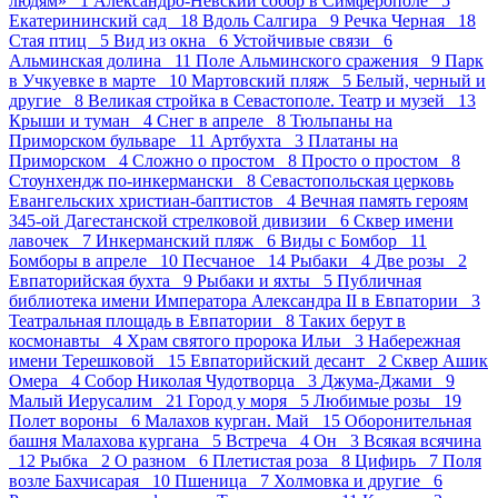
людям» 1
Александро-Невский собор в Симферополе 5
Екатерининский сад 18
Вдоль Салгира 9
Речка Черная 18
Стая птиц 5
Вид из окна 6
Устойчивые связи 6
Альминская долина 11
Поле Альминского сражения 9
Парк
в Учкуевке в марте 10
Мартовский пляж 5
Белый, черный и
другие 8
Великая стройка в Севастополе. Театр и музей 13
Крыши и туман 4
Снег в апреле 8
Тюльпаны на
Приморском бульваре 11
Артбухта 3
Платаны на
Приморском 4
Сложно о простом 8
Просто о простом 8
Стоунхендж по-инкермански 8
Севастопольская церковь
Евангельских христиан-баптистов 4
Вечная память героям
345-ой Дагестанской стрелковой дивизии 6
Сквер имени
лавочек 7
Инкерманский пляж 6
Виды с Бомбор 11
Бомборы в апреле 10
Песчаное 14
Рыбаки 4
Две розы 2
Евпаторийская бухта 9
Рыбаки и яхты 5
Публичная
библиотека имени Императора Александра II в Евпатории 3
Театральная площадь в Евпатории 8
Таких берут в
космонавты 4
Храм святого пророка Ильи 3
Набережная
имени Терешковой 15
Евпаторийский десант 2
Сквер Ашик
Омера 4
Собор Николая Чудотворца 3
Джума-Джами 9
Малый Иерусалим 21
Город у моря 5
Любимые розы 19
Полет вороны 6
Малахов курган. Май 15
Оборонительная
башня Малахова кургана 5
Встреча 4
Он 3
Всякая всячина
12
Рыбка 2
О разном 6
Плетистая роза 8
Цифирь 7
Поля
возле Бахчисарая 10
Пшеница 7
Холмовка и другие 6