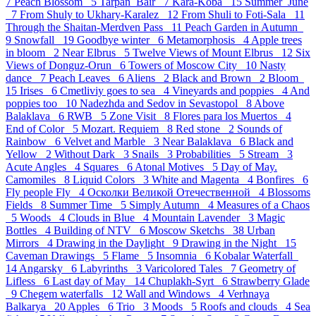
7
Peach Blossom 5
Tarpan_Bair 7
Kara-Koba 15
Summer_June
7
From Shuly to Ukhary-Karalez 12
From Shuli to Foti-Sala 11
Through the Shaitan-Merdven Pass 11
Peach Garden in Autumn
9
Snowfall 19
Goodbye winter 6
Metamorphosis 4
Apple trees
in bloom 2
Near Elbrus 5
Twelve Views of Mount Elbrus 12
Six
Views of Donguz-Orun 6
Towers of Moscow City 10
Nasty
dance 7
Peach Leaves 6
Aliens 2
Black and Brown 2
Bloom
15
Irises 6
Cmetliviy goes to sea 4
Vineyards and poppies 4
And
poppies too 10
Nadezhda and Sedov in Sevastopol 8
Above
Balaklava 6
RWB 5
Zone Visit 8
Flores para los Muertos 4
End of Color 5
Mozart. Requiem 8
Red stone 2
Sounds of
Rainbow 6
Velvet and Marble 3
Near Balaklava 6
Black and
Yellow 2
Without Dark 3
Snails 3
Probabilities 5
Stream 3
Acute Angles 4
Squares 6
Atonal Motives 5
Day of May.
Camomiles 8
Liquid Colors 3
White and Magenta 4
Bonfires 6
Fly people Fly 4
Осколки Великой Отечественной 4
Blossoms
Fields 8
Summer Time 5
Simply Autumn 4
Measures of a Chaos
5
Woods 4
Clouds in Blue 4
Mountain Lavender 3
Magic
Bottles 4
Building of NTV 6
Moscow Sketchs 38
Urban
Mirrors 4
Drawing in the Daylight 9
Drawing in the Night 15
Caveman Drawings 5
Flame 5
Insomnia 6
Kobalar Waterfall
14
Angarsky 6
Labyrinths 3
Varicolored Tales 7
Geometry of
Lifless 6
Last day of May 14
Chuplakh-Syrt 6
Strawberry Glade
9
Chegem waterfalls 12
Wall and Windows 4
Verhnaya
Balkarya 20
Apples 6
Trio 3
Moods 5
Roofs and clouds 4
Sea