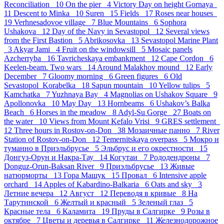
Reconciliation 10
On the pier 4
Victory Day on height Gornaya
11
Descent to Minka 10
Suren 15
Fields 17
Roses near houses
19
Verhnesadovoe village 7
Blue Mountains 6
Sophora
Ushakova 12
Day of the Navy in Sevastopol 12
Several views
from the First Bastion 5
Abrikosovka 13
Sevastopol Marine Plant
3
Akyar Jami 4
Fruit on the windowsill 5
Mosaic panels
Azcherryba 16
Tavricheskaya embankment 12
Cape Cordon 6
Keelen-beam. Two wars 14
Around Malakhov mound 12
Early
December 7
Gloomy morning 6
Green figures 6
Old
Sevastopol_Korabelka 18
Sapun mountain 10
Yellow tulips 5
Kamchatka 7
Yuzhnaya Bay 4
Magnolias on Ushakov Square 9
Apollonovka 10
May Day 13
Hornbeams 6
Ushakov’s Balka
Beach 6
Horses in the meadow 8
Adyl-Su Gorge 27
Boats on
the water 10
Views from Mount Kefalo Vrisi 9
GRES settlement
12
Three hours in Rostov-on-Don 38
Мозаичные панно 7
River
Station of Rostov-on-Don 12
Temernitskaya overpass 5
Мокро и
туманно в Приэльбрусье 5
Эльбрус и его окрестности 15
Донгуз-Орун и Накра-Тау 14
Когутаи 7
Рододендроны 7
Donguz-Orun-Baksan River 9
Приэльбрусье 13
Живые
натюрморты 13
Гора Машук 15
Провал 6
Intensive apple
orchard 14
Apples of Kabardino-Balkaria 6
Oats and sky 3
Летние вечера 12
Август 12
Переводя в кривые 8
На
Тарутинской 6
Желтый и красный 5
Зеленый глаз 5
Красные тела 6
Каламита 19
Пруды в Салгирке 9
Розы в
октябре 7
Цветы и деревья в Салгирке 11
Железнодорожное