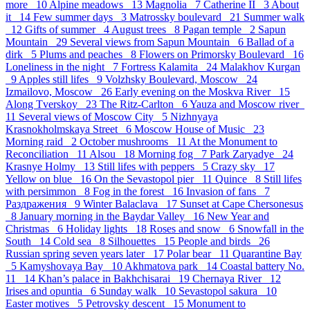
more 10
Alpine meadows 13
Magnolia 7
Catherine II 3
About
it 14
Few summer days 3
Matrossky boulevard 21
Summer walk
12
Gifts of summer 4
August trees 8
Pagan temple 2
Sapun
Mountain 29
Several views from Sapun Mountain 6
Ballad of a
dirk 5
Plums and peaches 8
Flowers on Primorsky Boulevard 16
Loneliness in the night 7
Fortress Kalamita 24
Malakhov Kurgan
9
Apples still lifes 9
Volzhsky Boulevard, Moscow 24
Izmailovo, Moscow 26
Early evening on the Moskva River 15
Along Tverskoy 23
The Ritz-Carlton 6
Yauza and Moscow river
11
Several views of Moscow City 5
Nizhnyaya
Krasnokholmskaya Street 6
Moscow House of Music 23
Morning raid 2
October mushrooms 11
At the Monument to
Reconciliation 11
Alsou 18
Morning fog 7
Park Zaryadye 24
Krasnye Holmy 13
Still lifes with peppers 5
Crazy sky 17
Yellow on blue 16
On the Sevastopol pier 11
Quince 8
Still lifes
with persimmon 8
Fog in the forest 16
Invasion of fans 7
Раздражения 9
Winter Balaclava 17
Sunset at Cape Chersonesus
8
January morning in the Baydar Valley 16
New Year and
Christmas 6
Holiday lights 18
Roses and snow 6
Snowfall in the
South 14
Cold sea 8
Silhouettes 15
People and birds 26
Russian spring seven years later 17
Polar bear 11
Quarantine Bay
5
Kamyshovaya Bay 10
Akhmatova park 14
Coastal battery No.
11 14
Khan’s palace in Bakhchisarai 19
Chernaya River 12
Irises and opuntia 6
Sunday walk 10
Sevastopol sakura 10
Easter motives 5
Petrovsky descent 15
Monument to