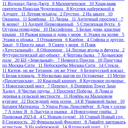
11
Водопад Джур-Джур 8
Малореченское 10
Храм-маяк
святителя Николая Чудотворца 8
Кусочек набережной в
Алуште 11
Летняя чехарда 2
Грустно 2
На закате 10
Окраина 11
Бомборы 15
Дворы 11
Античный проспект 7
К морю! 13
Андрей Первозванный 5
Стрелецкая бухта 6
Огурцы-помидоры 10
Пасcифлора 5
Белые дома, красные
крыши 10
Рыжая крыша и дома у моря 6
Этажи на холме 5
Этажи и облака 3
Отражения 6
Карбон 4
Софора и другие.
Закат 9
Просто закат 9
Сквер у моря 6
Пляж
«Хрустальный» 8
Оборонное 14
Лесные ягоды и фрукты 2
Футуристический арт-объект 4
Чертова балка 7
Ходынское
поле 20
БЦ «Земельный» 7
Немного Пресни 10
Прогулка
по Москва-Сити 11
Небоскребы Москва-Сити 14
Стекла
11
Китеж, он же Титаник, он же Утюг 6
Белорусский вокзал
6
Белая площадь 9
Несколько шагов по Остоженке 13
Метро
«Пролетарская» 10
Красный кирпич 8
Крутицкое подворье
5
Новоспасский мост 7
Переход 6
Dominion Tower Захи
Хадид 8
Чистые пруды 3
Проспект Победы 8
Дома и
деревья в сельской местности 11
Ноябрь на Малаховом
кургане 22
Последний день осени 14
В Ушаковой балке 10
Батарея Матюхина 5
Улица Розы Люксембург 8
Дом у сосны
7
А плюс Я 6
Лысухи и нырки 4
Новогодние грибы 3
Провожая 2023-й 4
С Новым годом! 16
Старый Новый год
8
Снежность 20
Февральский Фиолент 8
Давайте завтракать
игристым 9
На набережной 14
Ялтинский порт 12