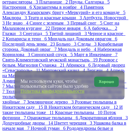
ретрансляторы 3
Платанище 2
Пруды. Салгирка 5
Настроения 6
Хризантемы в ноябре 4
Памятник
Александру Казарскому, бригу «Меркурий» и его команде 5
Маклюра 3
Театр и красные крыши 3
Артбухта. Новострой
3
Не знаю 4
Синее с зеленым 3
Первый снег 5
Снег на
Малаховом кургане 22
Первое января 6
А бабочка... 2
Глазки 3
Снегопад 5
Третий лишний 3
Черное и красное
2
Кипарисы и тени 6
Миндаль над Доковым оврагом 6
Последний день зимы 23
Больно 3
Следы 3
Корабельная
сторона. Доковый овраг 7
Миндаль и небо 4
Набережная
Корнилова 3
Синопский спуск 5
Март в Инкермане 7
Свято-Климентовский мужской монастырь 19
Розовое с
белым. Магнолия Суланжа 21
Абрикоса 6
Ледовый дворец
«Севастополь» 11
Мартовский кизил 4
Дергачи 4
Апрель
на Матросском бульваре 10
Екатерининский сквер 5
Адмирал Сенявин 7
Ветки и крыши 4
Охота на тюльпаны
Мы используем куки, чтобы
Хорошо
7
Мыльные пузыри 5
пользоваться сайтом было удобно
Парад тюльпанов 8
Белые тюльпаны
Политика конфиденциальности
7
Тюльпаны Dotcom 7
Платаны. Изящная мощь 5
Желтые
тюльпаны 9
Сказочные тюльпаны 8
Вечнозеленые. Вечно
хвойные 7
Земляничное дерево 3
Розовые тюльпаны в
Никитском саду 15
В Никитском ботаническом саду 12
И
такие тюльпаны тоже 11
Красные тюльпаны 10
Поток
фотинии 7
Оранжевые тюльпаны 6
Декоративная яблоня 3
Дохрущобные дворы 14
Цветет черешня 3
Ушакова балка в
начале мая 7
Ночной туман 6
Рододендроны белые и