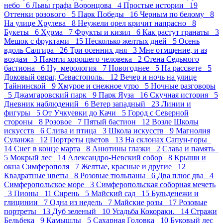
небо 6
Львы графа Воронцова 4
Простые истории 19
Оттенки розового 5
Парк Победы 16
Черным по белому 8
На улице Хрулева 8
Неужели орел кричит напрасно 8
Букеты 6
Хурма 7
Фрукты и кизил 6
Как растут гранаты 3
Мешок с фруктами 15
Несколько желтых дней 5
Осень
вдоль Салгира 26
Три осенних дня 3
Мне отмщение, и аз
воздам 3
Памяти хорошего человека 2
Стена Седьмого
бастиона 6
Ну_мерология 7
Новогоднее 5
На рассвете 5
Доковый овраг, Севастополь. 12
Вечер и ночь на улице
Тайнинской 9
Хмурое и снежное утро 5
Ночные разговоры
5
Джамгаровский парк 9
Парк Яуза 16
Скучная история 5
Дневник наблюдений 6
Ветер западный 23
Линии и
фигуры 5
От Учкуевки до Качи 5
Город с Северной
стороны 8
Розовое 7
Пятый бастион 12
Возле Школы
искусств 6
Слива и птица 3
Школа искусств 9
Магнолия
Суланжа 12
Портреты цветов 13
На склонах Сапун-горы
14
Снег в конце марта 8
Анютины глазки 2
Слава и память
5
Мокрый лес 14
Александро-Невский собор 8
Крыши и
окна Симферополя 7
Желтые, красные и другие 12
Квадратные цветы 8
Розовые тюльпаны 6
Два плюс два 4
Симферопольское море 3
Симферопольская соборная мечеть
3
Пионы 11
Сирень 5
Майский сад 15
Бульденежи и
глицинии 7
Одна из недель 7
Майские розы 17
Розовые
портреты 13
Дуб зеленый 10
Усадьба Кокораки. 14
Стражи
Бельбека 9
Камышлы 5
Сахарная Головка 10
Буковый лес