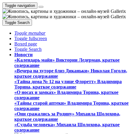
Toggle navigation
Toggle Search
Toggle menubar
Toggle fullscreen
Boxed page
Toggle Search
Новости
«Календарь майя» Виктории Ледерман, краткое
содержание
«Вечера на хуторе близ Диканьки» Николая Гоголя,
краткое содержание
«Тайна дома № 12 на улице Флоретт» Владимира
Торина, краткое содержание
«О носах и замка́х» Владимира Торина, краткое
содержание
«Тайны старой аптеки» Владимира Торина, краткое
содержание
«Они сражались за Родину» Михаила Шолохова,
краткое содержание
«Судьба человека» Михаила Шолохова, краткое
содержание