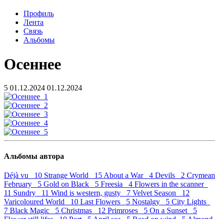
Профиль
Лента
Связь
Альбомы
Осеннее
5
01.12.2024
01.12.2024
Альбомы автора
Déjà vu 10
Strange World 15
About a War 4
Devils 2
Crymean
February 5
Gold on Black 5
Freesia 4
Flowers in the scanner
11
Sundry 11
Wind is western, gusty 7
Velvet Season 12
Varicoloured World 10
Last Flowers 5
Nostalgy 5
City Lights
7
Black Magic 5
Christmas 12
Primroses 5
On a Sunset 5