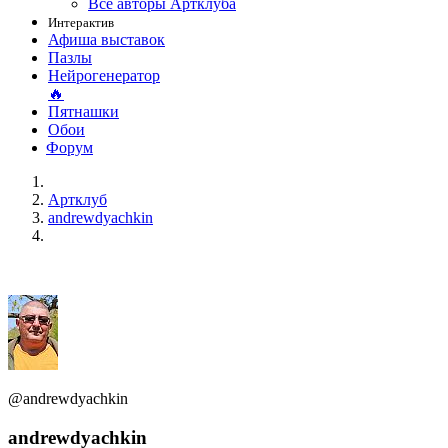
Все авторы Артклуба
Интерактив
Афиша выставок
Пазлы
Нейрогенератор
🔥
Пятнашки
Обои
Форум
Артклуб
andrewdyachkin
@andrewdyachkin
andrewdyachkin