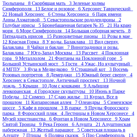
Тюльпаны 8
Скорбящая мать 3
Зеленые холмы
Симферополя 13
Белое и розовое 6
Херсонес Таврический
22
Новый Херсонес 6
Стены Херсонеса 6
Парк имени
Анны Ахматовой 5
Севастопольские рододендроны 2
Голубые ирисы 5
Бронебашенная батарея № 35 21
На краю
моря 6
Море Симферополя 14
Большая соборная мечеть 8
Пятнадцать ирисов 15
Разноцветные пионы 11
Розы в мае
12
Красная Горка 8
У воды. Балаклава 11
Вид сверху.
Балаклава 8
Чайки и баклан 7
Виноградники и розы.
Балаклава 7
Юго-Запад Москвы 13
Рассвет 4
Поклонная
гора 9
Металлолом 21
Фонтаны на Поклонной горе 5
Большой Устьинский мост 5
Гости 4
Ужас, Но культурный
4
МГПУ 3
Яуза в Медведково 9
Страшный кот 3
Восемь
Розовых портретов 8
Демерджи 15
Южный берег сверху 4
Херсонес в Севастополе. Античный проспект 13
Ночной
дождь 5
Крыши 10
Дом с кошками 9
Альбиция
ленкоранская 4
Городские скульптуры 10
Июнь в Парке
Победы 12
Симеиз 17
Сдаю жилье 11
Курзал. Все в
прошлом 11
Кипарисовая аллея 7
Олеандры 5
Симеизское
шоссе 5
Кафе в прошлом 3
В парке 9
Пруды Форосского
парка 8
Форосский пляж 4
Лестницы в Новом Херсонесе 4
Музей христианства 6
Фонтан в Новом Херсонесе 9
Храм
Святой Троицы 9
Река Героон 6
Алушта 21
Алуштинская
набережная 13
Желтый парашют 5
Советская площадь в
Алуште 7
Птицы 6
Поляна сказок 5
Про Симферополь 13