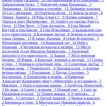
имени Юрия Гагарина 10
Пограничникам всех поколений 5
Лабораторная балка 7
Дом-музей семьи Перовских 3
Любимовка 10
Каштаны в сентябре 13
Любимые платаны
10
Сад с яблоками 26
Портреты яблок 12
Береза на ветру 6
Дачное, Тырнауз 10
Река Адыр-Су 9
Поляна нарзанов 7
Дорога к пику Интеркосмос 16
Эльбрус из ущелья Донгуз-
Орун 11
Пик Чегет 5
Гора Андыртау 8
Гора Малый
Когутай и пик Баксан 8
Гора Итколбаши 6
Балкарский сыр
и его окрестности 6
Кленовые листья 8
Зеленое и желтое на
улице Ленина 15
В парке. Нальчик 8
Озеро Курортное 5
Яблоневый питомник 14
Вишневый сад 10
Небо с
облаками 4
Чегемские водопады в октябре 13
Место
последней дуэли Михаила Лермонтова 7
Античный
проспект и его окрестности 11
Башни 7
365-я зенитная
батарея 18
Взрыв 4
Красный, зеленый и желтый 13
Сосны
и тени 7
Деревья в солнечный день 11
Солнечные листья 7
Розовые розы 7
Университет 6
Липовая аллея 5
Зеленые
ретрансляторы 3
Платанище 2
Пруды. Салгирка 5
Настроения 6
Хризантемы в ноябре 4
Памятник
Александру Казарскому, бригу «Меркурий» и его команде 5
Маклюра 3
Театр и красные крыши 3
Артбухта. Новострой
3
Не знаю 4
Синее с зеленым 3
Первый снег 5
Снег на
Малаховом кургане 22
Первое января 6
А бабочка... 2
Глазки 3
Снегопад 5
Третий лишний 3
Черное и красное
2
Кипарисы и тени 6
Миндаль над Доковым оврагом 6