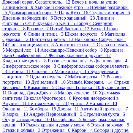
Доковый овраг, Севастополь. 12
Вечер и ночь на улице
Тайнинской 9
Хмурое и снежное утро 5
Ночные разговоры
5
Джамгаровский парк 9
Парк Яуза 16
Скучная история 5
Дневник наблюдений 6
Ветер западный 23
Линии и
фигуры 5
От Учкуевки до Качи 5
Город с Северной
стороны 8
Розовое 7
Пятый бастион 12
Возле Школы
искусств 6
Слива и птица 3
Школа искусств 9
Магнолия
Суланжа 12
Портреты цветов 13
На склонах Сапун-горы
14
Снег в конце марта 8
Анютины глазки 2
Слава и память
5
Мокрый лес 14
Александро-Невский собор 8
Крыши и
окна Симферополя 7
Желтые, красные и другие 12
Квадратные цветы 8
Розовые тюльпаны 6
Два плюс два 4
Симферопольское море 3
Симферопольская соборная мечеть
3
Пионы 11
Сирень 5
Майский сад 15
Бульденежи и
глицинии 7
Одна из недель 7
Майские розы 17
Розовые
портреты 13
Дуб зеленый 10
Усадьба Кокораки. 14
Стражи
Бельбека 9
Камышлы 5
Сахарная Головка 10
Буковый лес
11
Водопад Джур-Джур 8
Малореченское 10
Храм-маяк
святителя Николая Чудотворца 8
Кусочек набережной в
Алуште 11
Летняя чехарда 2
Грустно 2
На закате 10
Окраина 11
Бомборы 15
Дворы 11
Античный проспект 7
К морю! 13
Андрей Первозванный 5
Стрелецкая бухта 6
Огурцы-помидоры 10
Пасcифлора 5
Белые дома, красные
крыши 10
Рыжая крыша и дома у моря 6
Этажи на холме 5
Этажи и облака 3
Отражения 6
Карбон 4
Софора и другие.