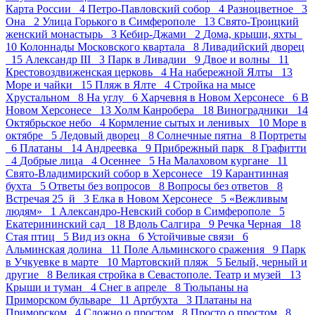
Карта России 4
Петро-Павловский собор 4
Разноцветное 3
Она 2
Улица Горького в Симферополе 13
Свято-Троицкий
женский монастырь 3
Кебир-Джами 2
Дома, крыши, яхты
10
Колоннады Московского квартала 8
Ливадийский дворец
15
Александр III 3
Парк в Ливадии 9
Двое и волны 11
Крестовоздвиженская церковь 4
На набережной Ялты 13
Море и чайки 15
Пляж в Ялте 4
Стройка на мысе
Хрустальном 8
На углу 6
Харчевня в Новом Херсонесе 6
В
Новом Херсонесе 13
Холм Канробера 18
Виноградники 14
Октябрьское небо 4
Кормление сытых и ленивых 10
Море в
октябре 5
Ледовый дворец 8
Солнечные пятна 8
Портреты
6
Платаны 14
Андреевка 9
Прибрежный парк 8
Графитти
4
Добрые лица 4
Осеннее 5
На Малаховом кургане 11
Свято-Владимирский собор в Херсонесе 19
Карантинная
бухта 5
Ответы без вопросов 8
Вопросы без ответов 8
Встречая 25_й 3
Елка в Новом Херсонесе 5
«Вежливым
людям» 1
Александро-Невский собор в Симферополе 5
Екатерининский сад 18
Вдоль Салгира 9
Речка Черная 18
Стая птиц 5
Вид из окна 6
Устойчивые связи 6
Альминская долина 11
Поле Альминского сражения 9
Парк
в Учкуевке в марте 10
Мартовский пляж 5
Белый, черный и
другие 8
Великая стройка в Севастополе. Театр и музей 13
Крыши и туман 4
Снег в апреле 8
Тюльпаны на
Приморском бульваре 11
Артбухта 3
Платаны на
Приморском 4
Сложно о простом 8
Просто о простом 8