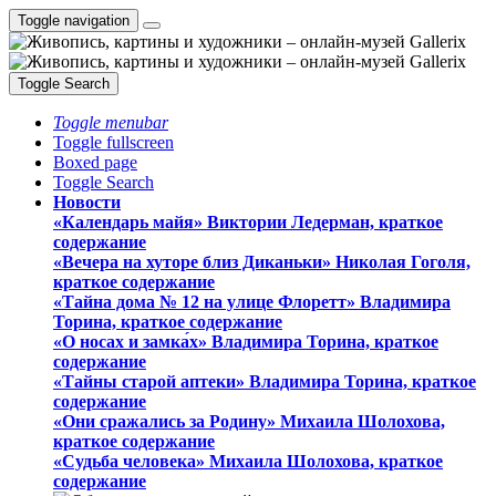
Toggle navigation
Toggle Search
Toggle menubar
Toggle fullscreen
Boxed page
Toggle Search
Новости
«Календарь майя» Виктории Ледерман, краткое
содержание
«Вечера на хуторе близ Диканьки» Николая Гоголя,
краткое содержание
«Тайна дома № 12 на улице Флоретт» Владимира
Торина, краткое содержание
«О носах и замка́х» Владимира Торина, краткое
содержание
«Тайны старой аптеки» Владимира Торина, краткое
содержание
«Они сражались за Родину» Михаила Шолохова,
краткое содержание
«Судьба человека» Михаила Шолохова, краткое
содержание