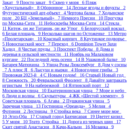
Закат 9
Просто закат 9
Сквер у моря 6
Пляж
«Хрустальный» 8
Оборонное 14
Лесные ягоды и фрукты 2
Футуристический арт-объект 4
Чертова балка 7
Ходынское
поле 20
БЦ «Земельный» 7
Немного Пресни 10
Прогулка
по Москва-Сити 11
Небоскребы Москва-Сити 14
Стекла
11
Китеж, он же Титаник, он же Утюг 6
Белорусский вокзал
6
Белая площадь 9
Несколько шагов по Остоженке 13
Метро
«Пролетарская» 10
Красный кирпич 8
Крутицкое подворье
5
Новоспасский мост 7
Переход 6
Dominion Tower Захи
Хадид 8
Чистые пруды 3
Проспект Победы 8
Дома и
деревья в сельской местности 11
Ноябрь на Малаховом
кургане 22
Последний день осени 14
В Ушаковой балке 10
Батарея Матюхина 5
Улица Розы Люксембург 8
Дом у сосны
7
А плюс Я 6
Лысухи и нырки 4
Новогодние грибы 3
Провожая 2023-й 4
С Новым годом! 16
Старый Новый год
8
Снежность 20
Февральский Фиолент 8
Давайте завтракать
игристым 9
На набережной 14
Ялтинский порт 12
Московская улица 10
Екатерининская улица 7
Море и небо
6
Люди и волны 6
Скульптуры 4
ЖК «Шестой элемент» 6
Советская площадь 6
Агава 2
Пушкинская улица 5
Заречная улица 13
Гостиница «Ореанда» 5
Мелия 4
Фотиния 2
Лестницы 9
Стройка века 7
Синее море мое
10
Эгиз-Оба 17
Старый город Бахчисарая 19
Цветет кизил
5
У моря 10
Театр_Стройка 11
Дорога из черных шин 17
Скит святой Анастасии 8
Качи-Кальон 16
Мозаика 9