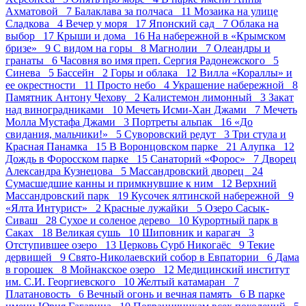
Ахматовой 7
Балаклава за полчаса 11
Мозаика на улице
Сладкова 4
Вечер у моря 17
Японский сад 7
Облака на
выбор 17
Крыши и дома 16
На набережной в «Крымском
бризе» 9
С видом на горы 8
Магнолии 7
Олеандры и
гранаты 6
Часовня во имя преп. Сергия Радонежского 5
Синева 5
Бассейн 2
Горы и облака 12
Вилла «Кораллы» и
ее окрестности 11
Просто небо 4
Украшение набережной 8
Памятник Антону Чехову 2
Калистемон лимонный 3
Закат
над виноградниками 10
Мечеть Исми-Хан Джами 7
Мечеть
Молла Мустафа Джами 3
Портреты альпак 16
«До
свидания, мальчики!» 5
Суворовский редут 3
Три стула и
Красная Панамка 15
В Воронцовском парке 21
Алупка 12
Дождь в Форосском парке 15
Санаторий «Форос» 7
Дворец
Александра Кузнецова 5
Массандровский дворец 24
Сумасшедшие канны и примкнувшие к ним 12
Верхний
Массандровский парк 19
Кусочек ялтинской набережной 9
«Ялта Интурист» 2
Красные лужайки 5
Озеро Сасык-
Сиваш 28
Сухое и соленое дерево 10
Курортный парк в
Саках 18
Великая сушь 10
Шиповник и карагач 3
Отступившее озеро 13
Церковь Сурб Никогаёс 9
Текие
дервишей 9
Свято-Николаевский собор в Евпатории 6
Дама
в горошек 8
Мойнакское озеро 12
Медицинский институт
им. С.И. Георгиевского 10
Желтый катамаран 7
Платановость 6
Вечный огонь и вечная память 6
В парке