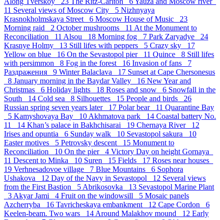
Along Tverskoy 23
The Ritz-Carlton 6
Yauza and Moscow river
11
Several views of Moscow City 5
Nizhnyaya
Krasnokholmskaya Street 6
Moscow House of Music 23
Morning raid 2
October mushrooms 11
At the Monument to
Reconciliation 11
Alsou 18
Morning fog 7
Park Zaryadye 24
Krasnye Holmy 13
Still lifes with peppers 5
Crazy sky 17
Yellow on blue 16
On the Sevastopol pier 11
Quince 8
Still lifes
with persimmon 8
Fog in the forest 16
Invasion of fans 7
Раздражения 9
Winter Balaclava 17
Sunset at Cape Chersonesus
8
January morning in the Baydar Valley 16
New Year and
Christmas 6
Holiday lights 18
Roses and snow 6
Snowfall in the
South 14
Cold sea 8
Silhouettes 15
People and birds 26
Russian spring seven years later 17
Polar bear 11
Quarantine Bay
5
Kamyshovaya Bay 10
Akhmatova park 14
Coastal battery No.
11 14
Khan’s palace in Bakhchisarai 19
Chernaya River 12
Irises and opuntia 6
Sunday walk 10
Sevastopol sakura 10
Easter motives 5
Petrovsky descent 15
Monument to
Reconciliation 10
On the pier 4
Victory Day on height Gornaya
11
Descent to Minka 10
Suren 15
Fields 17
Roses near houses
19
Verhnesadovoe village 7
Blue Mountains 6
Sophora
Ushakova 12
Day of the Navy in Sevastopol 12
Several views
from the First Bastion 5
Abrikosovka 13
Sevastopol Marine Plant
3
Akyar Jami 4
Fruit on the windowsill 5
Mosaic panels
Azcherryba 16
Tavricheskaya embankment 12
Cape Cordon 6
Keelen-beam. Two wars 14
Around Malakhov mound 12
Early