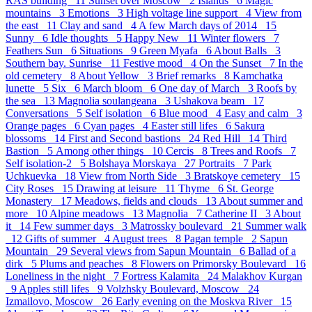
RAS building 11
Sunset over Moscow 2
Islands 6
Magic
mountains 3
Emotions 3
High voltage line support 4
View from
the east 11
Clay and sand 4
A few March days of 2014 15
Sunny 6
Idle thoughts 5
Happy New 11
Winter flowers 7
Feathers Sun 6
Situations 9
Green Myafa 6
About Balls 3
Southern bay. Sunrise 11
Festive mood 4
On the Sunset 7
In the
old cemetery 8
About Yellow 3
Brief remarks 8
Kamchatka
lunette 5
Six 6
March bloom 6
One day of March 3
Roofs by
the sea 13
Magnolia soulangeana 3
Ushakova beam 17
Conversations 5
Self isolation 6
Blue mood 4
Easy and calm 3
Orange pages 6
Cyan pages 4
Easter still lifes 6
Sakura
blossoms 14
First and Second bastions 24
Red Hill 14
Third
Bastion 5
Аmong other things 10
Cercis 8
Trees and Roofs 7
Self isolation-2 5
Bolshaya Morskaya 27
Portraits 7
Park
Uchkuevka 18
View from North Side 3
Bratskoye cemetery 15
City Roses 15
Drawing at leisure 11
Thyme 6
St. George
Monastery 17
Meadows, fields and clouds 13
About summer and
more 10
Alpine meadows 13
Magnolia 7
Catherine II 3
About
it 14
Few summer days 3
Matrossky boulevard 21
Summer walk
12
Gifts of summer 4
August trees 8
Pagan temple 2
Sapun
Mountain 29
Several views from Sapun Mountain 6
Ballad of a
dirk 5
Plums and peaches 8
Flowers on Primorsky Boulevard 16
Loneliness in the night 7
Fortress Kalamita 24
Malakhov Kurgan
9
Apples still lifes 9
Volzhsky Boulevard, Moscow 24
Izmailovo, Moscow 26
Early evening on the Moskva River 15