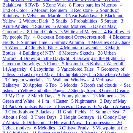
Balaklava 6
RWB 5
Zone Visit 8
Flores para los Muertos 4
End of Color 5
Mozart. Requiem 8
Red stone 2
Sounds of
Rainbow 6
Velvet and Marble 3
Near Balaklava 6
Black and
Yellow 2
Without Dark 3
Snails 3
Probabilities 5
Stream 3
Acute Angles 4
Squares 6
Atonal Motives 5
Day of May.
Camomiles 8
Liquid Colors 3
White and Magenta 4
Bonfires 6
Fly people Fly 4
Осколки Великой Отечественной 4
Blossoms
Fields 8
Summer Time 5
Simply Autumn 4
Measures of a Chaos
5
Woods 4
Clouds in Blue 4
Mountain Lavender 3
Magic
Bottles 4
Building of NTV 6
Moscow Sketchs 38
Urban
Mirrors 4
Drawing in the Daylight 9
Drawing in the Night 15
Caveman Drawings 5
Flame 5
Insomnia 6
Kobalar Waterfall
14
Angarsky 6
Labyrinths 3
Varicolored Tales 7
Geometry of
Lifless 6
Last day of May 14
Chuplakh-Syrt 6
Strawberry Glade
9
Chegem waterfalls 12
Wall and Windows 4
Verhnaya
Balkarya 20
Apples 6
Trio 3
Moods 5
Roofs and clouds 4
Sea
fishes 5
Yellow and other Pages 7
Step by Step 3
Green Dreams
3
My Day 2
March Days 5
Funny pictures 13
Moments 16
Green and White 4
I_m 4
Easter 5
Nightmares 3
Day of May
13
Park Vorontsov Palace 7
Pieces of Dreams 6
Yayla 5
A Faces
3
Clouds above Balaclava 11
Grain Fields 11
Summer Sea 7
About a Fool 3
Three Days 3
Height Gornaya 11
Cloudy Day
7
Albizia 6
Diffusion 10
Here and Now 15
Impressions 20
Uzbek motives 6
Melodies 3
Chistye Prudy 5
Viewpoint at the