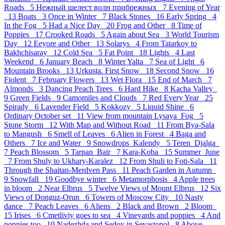
Roads 5
Нежный шелест волн прибрежных 7
Evening of Year
13
Boats 3
Once in Winter 7
Black Stones 16
Early Spring 4
In the Fog 5
Had a Nice Day 20
Frog and Other 8
Time of
Poppies 17
Crooked Roads 5
Again about Sea 3
World Tourism
Day 12
Eeyore and Other 13
Solarys 4
From Tatarkoy to
Bakhchisaray 12
Cold Sea 5
Fat Point 18
Lights 4
Last
Weekend 6
January Beach 8
Winter Yalta 7
Sea of Light 6
Mountain Brooks 13
Urkusta. First Snow 18
Second Snow 16
Fiolent 7
February Flowers 13
Wet Flora 15
End of March 7
Almonds 3
Dancing Peach Trees 6
Hard Hike 8
Kacha Valley
9
Green Fields 9
Camomiles and Clouds 7
Red Every Year 25
Spirady 6
Lavender Field 5
Kokkozy 5
Liquid Shine 6
Ordinary October set 11
View from mountain Lysaya_Fog 5
Stone Storm 12
With Map and Without Road 11
From Bya-Sala
to Mangush 6
Smell of Leaves 6
Alien in Forest 4
Baga and
Others 7
Ice and Water 9
Snowdrops_Kalendy 5
Teren_Djalga
7
Peach Blossom 5
Tarpan_Bair 7
Kara-Koba 15
Summer_June
7
From Shuly to Ukhary-Karalez 12
From Shuli to Foti-Sala 11
Through the Shaitan-Merdven Pass 11
Peach Garden in Autumn
9
Snowfall 19
Goodbye winter 6
Metamorphosis 4
Apple trees
in bloom 2
Near Elbrus 5
Twelve Views of Mount Elbrus 12
Six
Views of Donguz-Orun 6
Towers of Moscow City 10
Nasty
dance 7
Peach Leaves 6
Aliens 2
Black and Brown 2
Bloom
15
Irises 6
Cmetliviy goes to sea 4
Vineyards and poppies 4
And
poppies too 10
Nadezhda and Sedov in Sevastopol 8
Above