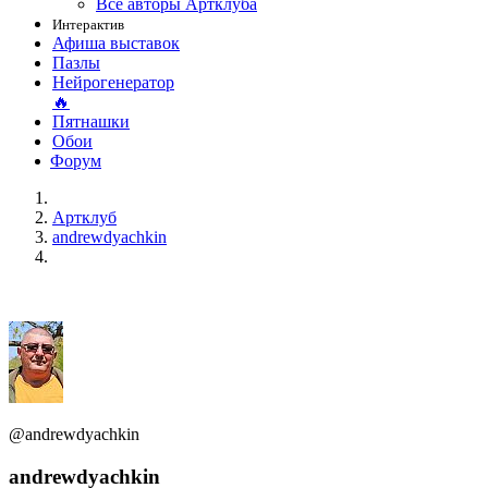
Все авторы Артклуба
Интерактив
Афиша выставок
Пазлы
Нейрогенератор
🔥
Пятнашки
Обои
Форум
Артклуб
andrewdyachkin
@andrewdyachkin
andrewdyachkin