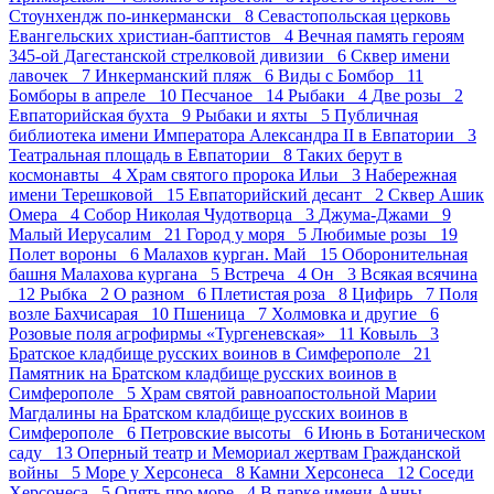
Стоунхендж по-инкермански 8
Севастопольская церковь
Евангельских христиан-баптистов 4
Вечная память героям
345-ой Дагестанской стрелковой дивизии 6
Сквер имени
лавочек 7
Инкерманский пляж 6
Виды с Бомбор 11
Бомборы в апреле 10
Песчаное 14
Рыбаки 4
Две розы 2
Евпаторийская бухта 9
Рыбаки и яхты 5
Публичная
библиотека имени Императора Александра II в Евпатории 3
Театральная площадь в Евпатории 8
Таких берут в
космонавты 4
Храм святого пророка Ильи 3
Набережная
имени Терешковой 15
Евпаторийский десант 2
Сквер Ашик
Омера 4
Собор Николая Чудотворца 3
Джума-Джами 9
Малый Иерусалим 21
Город у моря 5
Любимые розы 19
Полет вороны 6
Малахов курган. Май 15
Оборонительная
башня Малахова кургана 5
Встреча 4
Он 3
Всякая всячина
12
Рыбка 2
О разном 6
Плетистая роза 8
Цифирь 7
Поля
возле Бахчисарая 10
Пшеница 7
Холмовка и другие 6
Розовые поля агрофирмы «Тургеневская» 11
Ковыль 3
Братское кладбище русских воинов в Симферополе 21
Памятник на Братском кладбище русских воинов в
Симферополе 5
Храм святой равноапостольной Марии
Магдалины на Братском кладбище русских воинов в
Симферополе 6
Петровские высоты 6
Июнь в Ботаническом
саду 13
Оперный театр и Мемориал жертвам Гражданской
войны 5
Море у Херсонеса 8
Камни Херсонеса 12
Соседи
Херсонеса 5
Опять про море 4
В парке имени Анны