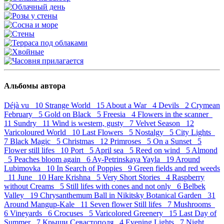
Альбомы автора
Déjà vu 10
Strange World 15
About a War 4
Devils 2
Crymean
February 5
Gold on Black 5
Freesia 4
Flowers in the scanner
11
Sundry 11
Wind is western, gusty 7
Velvet Season 12
Varicoloured World 10
Last Flowers 5
Nostalgy 5
City Lights
7
Black Magic 5
Christmas 12
Primroses 5
On a Sunset 5
Flower still lifes 10
Port 5
April sea 5
Reed on wind 5
Almond
5
Peaches bloom again 6
Ay-Petrinskaya Yayla 19
Around
Lubimovka 10
In Search of Poppies 9
Green fields and red weeds
11
June 10
Hare Krishna 5
Very Short Stories 4
Raspberry
without Creams 5
Still lifes with cones and not only 6
Belbek
Valley 19
Chrysanthemum Ball in Nikitsky Botanical Garden 31
Around Mangup-Kale 11
Seven flower Still lifes 7
Mushrooms
6
Vineyards 6
Crocuses 5
Varicolored Greenery 15
Last Day of
Summer 7
Крыши Севастополя 4
Evening Lights 7
Night