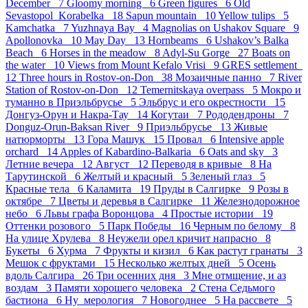
December 7
Gloomy morning 6
Green figures 6
Old
Sevastopol_Korabelka 18
Sapun mountain 10
Yellow tulips 5
Kamchatka 7
Yuzhnaya Bay 4
Magnolias on Ushakov Square 9
Apollonovka 10
May Day 13
Hornbeams 6
Ushakov’s Balka
Beach 6
Horses in the meadow 8
Adyl-Su Gorge 27
Boats on
the water 10
Views from Mount Kefalo Vrisi 9
GRES settlement
12
Three hours in Rostov-on-Don 38
Мозаичные панно 7
River
Station of Rostov-on-Don 12
Temernitskaya overpass 5
Мокро и
туманно в Приэльбрусье 5
Эльбрус и его окрестности 15
Донгуз-Орун и Накра-Тау 14
Когутаи 7
Рододендроны 7
Donguz-Orun-Baksan River 9
Приэльбрусье 13
Живые
натюрморты 13
Гора Машук 15
Провал 6
Intensive apple
orchard 14
Apples of Kabardino-Balkaria 6
Oats and sky 3
Летние вечера 12
Август 12
Переводя в кривые 8
На
Тарутинской 6
Желтый и красный 5
Зеленый глаз 5
Красные тела 6
Каламита 19
Пруды в Салгирке 9
Розы в
октябре 7
Цветы и деревья в Салгирке 11
Железнодорожное
небо 6
Львы графа Воронцова 4
Простые истории 19
Оттенки розового 5
Парк Победы 16
Черным по белому 8
На улице Хрулева 8
Неужели орел кричит напрасно 8
Букеты 6
Хурма 7
Фрукты и кизил 6
Как растут гранаты 3
Мешок с фруктами 15
Несколько желтых дней 5
Осень
вдоль Салгира 26
Три осенних дня 3
Мне отмщение, и аз
воздам 3
Памяти хорошего человека 2
Стена Седьмого
бастиона 6
Ну_мерология 7
Новогоднее 5
На рассвете 5