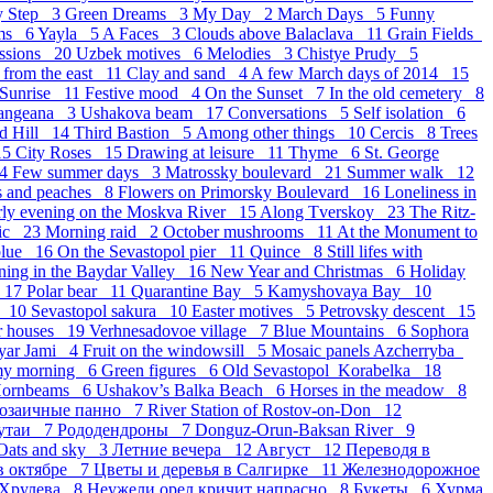
y Step 3
Green Dreams 3
My Day 2
March Days 5
Funny
ams 6
Yayla 5
A Faces 3
Clouds above Balaclava 11
Grain Fields
essions 20
Uzbek motives 6
Melodies 3
Chistye Prudy 5
 from the east 11
Clay and sand 4
A few March days of 2014 15
 Sunrise 11
Festive mood 4
On the Sunset 7
In the old cemetery 8
langeana 3
Ushakova beam 17
Conversations 5
Self isolation 6
d Hill 14
Third Bastion 5
Аmong other things 10
Cercis 8
Trees
15
City Roses 15
Drawing at leisure 11
Thyme 6
St. George
14
Few summer days 3
Matrossky boulevard 21
Summer walk 12
s and peaches 8
Flowers on Primorsky Boulevard 16
Loneliness in
rly evening on the Moskva River 15
Along Tverskoy 23
The Ritz-
sic 23
Morning raid 2
October mushrooms 11
At the Monument to
blue 16
On the Sevastopol pier 11
Quince 8
Still lifes with
ning in the Baydar Valley 16
New Year and Christmas 6
Holiday
r 17
Polar bear 11
Quarantine Bay 5
Kamyshovaya Bay 10
k 10
Sevastopol sakura 10
Easter motives 5
Petrovsky descent 15
r houses 19
Verhnesadovoe village 7
Blue Mountains 6
Sophora
yar Jami 4
Fruit on the windowsill 5
Mosaic panels Azcherryba
my morning 6
Green figures 6
Old Sevastopol_Korabelka 18
ornbeams 6
Ushakov’s Balka Beach 6
Horses in the meadow 8
озаичные панно 7
River Station of Rostov-on-Don 12
утаи 7
Рододендроны 7
Donguz-Orun-Baksan River 9
Oats and sky 3
Летние вечера 12
Август 12
Переводя в
в октябре 7
Цветы и деревья в Салгирке 11
Железнодорожное
 Хрулева 8
Неужели орел кричит напрасно 8
Букеты 6
Хурма