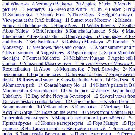
and Windows 4
Verhnaya Balkarya 20
Apples 6
Trio 3
Moods
pictures 13
Moments 16
Green and White 4
I_m 4
Easter 5
Ni
11
Summer Sea 7
About a Fool 3
Three Days 3
Height Gornaya
Viewpoint at the RAS building 11
Sunset over Moscow 2
Islands
Sunny 6
Idle thoughts 5
Happy New 11
Winter flowers 7
Feath
About Yellow 3
Brief remarks 8
Kamchatka lunette 5
Six 6
Mar
Blue mood 4
Easy and calm 3
Orange pages 6
Cyan pages 4
Eas
and Roofs 7
Self isolation-2 5
Bolshaya Morskaya 27
Portraits 
Monastery 17
Meadows, fields and clouds 13
About summer and 
Gifts of summer 4
August trees 8
Pagan temple 2
Sapun Mounta
the night 7
Fortress Kalamita 24
Malakhov Kurgan 9
Apples still
Carlton 6
Yauza and Moscow river 11
Several views of Moscow 
Reconciliation 11
Alsou 18
Morning fog 7
Park Zaryadye 24
Kr
persimmon 8
Fog in the forest 16
Invasion of fans 7
Раздражен
lights 18
Roses and snow 6
Snowfall in the South 14
Cold sea 
Akhmatova park 14
Coastal battery No. 11 14
Khan’s palace in B
Monument to Reconciliation 10
On the pier 4
Victory Day on hei
Ushakova 12
Day of the Navy in Sevastopol 12
Several views fro
16
Tavricheskaya embankment 12
Cape Cordon 6
Keelen-beam. 
Sapun mountain 10
Yellow tulips 5
Kamchatka 7
Yuzhnaya Bay
Adyl-Su Gorge 27
Boats on the water 10
Views from Mount Kefal
Temernitskaya overpass 5
Мокро и туманно в Приэльбрусье 5
Э
Приэльбрусье 13
Живые натюрморты 13
Гора Машук 15
Пр
кривые 8
На Тарутинской 6
Желтый и красный 5
Зеленый г
небо 6
Львы графа Воронцова 4
Простые истории 19
Оттен