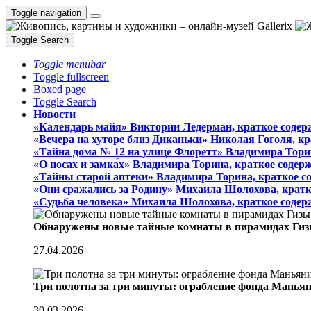
Toggle navigation
Toggle Search
Toggle menubar
Toggle fullscreen
Boxed page
Toggle Search
Новости
«Календарь майя» Виктории Ледерман, краткое содер
«Вечера на хуторе близ Диканьки» Николая Гоголя, к
«Тайна дома № 12 на улице Флоретт» Владимира Тори
«О носах и замка́х» Владимира Торина, краткое содер
«Тайны старой аптеки» Владимира Торина, краткое с
«Они сражались за Родину» Михаила Шолохова, кратк
«Судьба человека» Михаила Шолохова, краткое содер
Обнаружены новые тайные комнаты в пирамидах Гиз
27.04.2026
Три полотна за три минуты: ограбление фонда Манья
30.03.2026