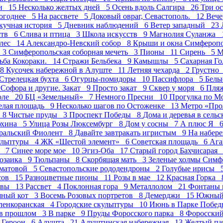
ми 15
Несколько желтых дней 5
Осень вдоль Салгира 26
Три о
огоднее 5
На рассвете 5
Доковый овраг, Севастополь. 12
Вече
кучная история 5
Дневник наблюдений 6
Ветер западный 23
ств 6
Слива и птица 3
Школа искусств 9
Магнолия Суланжа 
лес 14
Александро-Невский собор 8
Крыши и окна Симфероп
е 3
Симферопольская соборная мечеть 3
Пионы 11
Сирень 5
М
ьба Кокораки. 14
Стражи Бельбека 9
Камышлы 5
Сахарная Г
 8
Кусочек набережной в Алуште 11
Летняя чехарда 2
Грустно
Стрелецкая бухта 6
Огурцы-помидоры 10
Пасcифлора 5
Белы
4
Софора и другие. Закат 9
Просто закат 9
Сквер у моря 6
Пля
оле 20
БЦ «Земельный» 7
Немного Пресни 10
Прогулка по М
елая площадь 9
Несколько шагов по Остоженке 13
Метро «Про
д 8
Чистые пруды 3
Проспект Победы 8
Дома и деревья в сель
юхина 5
Улица Розы Люксембург 8
Дом у сосны 7
А плюс Я 
ральский Фиолент 8
Давайте завтракать игристым 9
На набер
ульптуры 4
ЖК «Шестой элемент» 6
Советская площадь 6
Аг
а 7
Синее море мое 10
Эгиз-Оба 17
Старый город Бахчисарая
озаика 9
Тюльпаны 8
Скорбящая мать 3
Зеленые холмы Сим
хматовой 5
Севастопольские рододендроны 2
Голубые ирисы 
исов 15
Разноцветные пионы 11
Розы в мае 12
Красная Горка
квы 13
Рассвет 4
Поклонная гора 9
Металлолом 21
Фонтаны 
шный кот 3
Восемь Розовых портретов 8
Демерджи 15
Южный 
ленкоранская 4
Городские скульптуры 10
Июнь в Парке Побе
 в прошлом 3
В парке 9
Пруды Форосского парка 8
Форосски
а Героон 6
Алушта 21
Алуштинская набережная 13
Желтый п