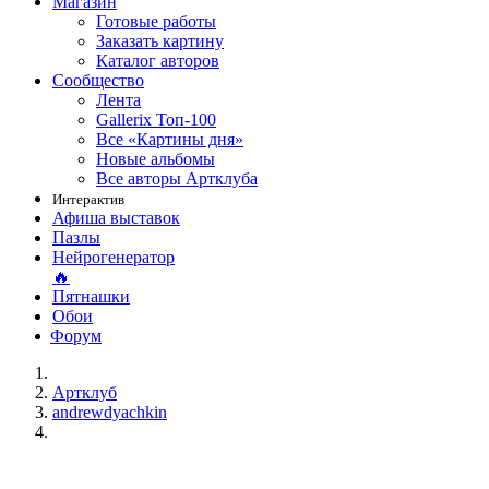
Магазин
Готовые работы
Заказать картину
Каталог авторов
Сообщество
Лента
Gallerix Топ-100
Все «Картины дня»
Новые альбомы
Все авторы Артклуба
Интерактив
Афиша выставок
Пазлы
Нейрогенератор
🔥
Пятнашки
Обои
Форум
Артклуб
andrewdyachkin