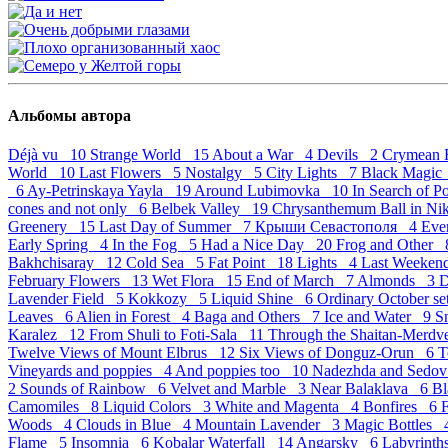
Альбомы автора
Déjà vu 10
Strange World 15
About a War 4
Devils 2
Crymean 
World 10
Last Flowers 5
Nostalgy 5
City Lights 7
Black Magi
6
Ay-Petrinskaya Yayla 19
Around Lubimovka 10
In Search of 
cones and not only 6
Belbek Valley 19
Chrysanthemum Ball in Ni
Greenery 15
Last Day of Summer 7
Крыши Севастополя 4
Eve
Early Spring 4
In the Fog 5
Had a Nice Day 20
Frog and Other
Bakhchisaray 12
Cold Sea 5
Fat Point 18
Lights 4
Last Weeke
February Flowers 13
Wet Flora 15
End of March 7
Almonds 3
D
Lavender Field 5
Kokkozy 5
Liquid Shine 6
Ordinary October s
Leaves 6
Alien in Forest 4
Baga and Others 7
Ice and Water 9
S
Karalez 12
From Shuli to Foti-Sala 11
Through the Shaitan-Merd
Twelve Views of Mount Elbrus 12
Six Views of Donguz-Orun 6
T
Vineyards and poppies 4
And poppies too 10
Nadezhda and Sedov
2
Sounds of Rainbow 6
Velvet and Marble 3
Near Balaklava 6
Bl
Camomiles 8
Liquid Colors 3
White and Magenta 4
Bonfires 6
Woods 4
Clouds in Blue 4
Mountain Lavender 3
Magic Bottles
Flame 5
Insomnia 6
Kobalar Waterfall 14
Angarsky 6
Labyrint