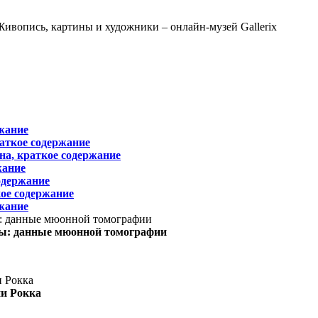
жание
раткое содержание
на, краткое содержание
жание
одержание
ое содержание
жание
ы: данные мюонной томографии
ни Рокка