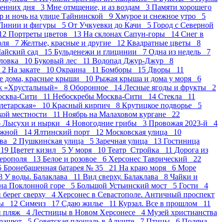
сенних дня 3
Мне отмщение, и аз воздам 3
Памяти хорошего
р и ночь на улице Тайнинской 9
Хмурое и снежное утро 5
Линии и фигуры 5
От Учкуевки до Качи 5
Город с Северной
12
Портреты цветов 13
На склонах Сапун-горы 14
Снег в
оля 7
Желтые, красные и другие 12
Квадратные цветы 8
айский сад 15
Бульденежи и глицинии 7
Одна из недель 7
оловка 10
Буковый лес 11
Водопад Джур-Джур 8
 2
На закате 10
Окраина 11
Бомборы 15
Дворы 11
е дома, красные крыши 10
Рыжая крыша и дома у моря 6
ж «Хрустальный» 8
Оборонное 14
Лесные ягоды и фрукты 2
осква-Сити 11
Небоскребы Москва-Сити 14
Стекла 11
летарская» 10
Красный кирпич 8
Крутицкое подворье 5
ской местности 11
Ноябрь на Малаховом кургане 22
6
Лысухи и нырки 4
Новогодние грибы 3
Провожая 2023-й 4
ежной 14
Ялтинский порт 12
Московская улица 10
ава 2
Пушкинская улица 5
Заречная улица 13
Гостиница
 19
Цветет кизил 5
У моря 10
Театр_Стройка 11
Дорога из
ферополя 13
Белое и розовое 6
Херсонес Таврический 22
5
Бронебашенная батарея № 35 21
На краю моря 6
Море
 8
У воды. Балаклава 11
Вид сверху. Балаклава 8
Чайки и
на Поклонной горе 5
Большой Устьинский мост 5
Гости 4
берег сверху 4
Херсонес в Севастополе. Античный проспект
ды 12
Симеиз 17
Сдаю жилье 11
Курзал. Все в прошлом 11
й пляж 4
Лестницы в Новом Херсонесе 4
Музей христианства
арашют 5
Советская площадь в Алуште 7
Птицы 6
Поляна