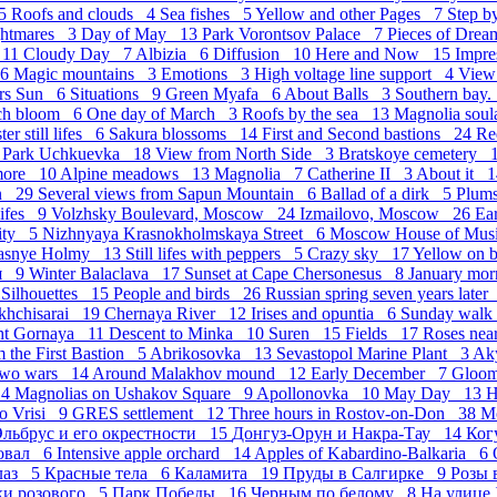
 5
Roofs and clouds 4
Sea fishes 5
Yellow and other Pages 7
Step b
ghtmares 3
Day of May 13
Park Vorontsov Palace 7
Pieces of Dre
 11
Cloudy Day 7
Albizia 6
Diffusion 10
Here and Now 15
Impr
 6
Magic mountains 3
Emotions 3
High voltage line support 4
View
ers Sun 6
Situations 9
Green Myafa 6
About Balls 3
Southern bay.
ch bloom 6
One day of March 3
Roofs by the sea 13
Magnolia sou
ter still lifes 6
Sakura blossoms 14
First and Second bastions 24
Re
7
Park Uchkuevka 18
View from North Side 3
Bratskoye cemetery 
more 10
Alpine meadows 13
Magnolia 7
Catherine II 3
About it 
in 29
Several views from Sapun Mountain 6
Ballad of a dirk 5
Plum
 lifes 9
Volzhsky Boulevard, Moscow 24
Izmailovo, Moscow 26
Ea
City 5
Nizhnyaya Krasnokholmskaya Street 6
Moscow House of Mu
asnye Holmy 13
Still lifes with peppers 5
Crazy sky 17
Yellow on 
ия 9
Winter Balaclava 17
Sunset at Cape Chersonesus 8
January mor
8
Silhouettes 15
People and birds 26
Russian spring seven years late
akhchisarai 19
Chernaya River 12
Irises and opuntia 6
Sunday wal
ght Gornaya 11
Descent to Minka 10
Suren 15
Fields 17
Roses nea
m the First Bastion 5
Abrikosovka 13
Sevastopol Marine Plant 3
Ak
Two wars 14
Around Malakhov mound 12
Early December 7
Gloo
 4
Magnolias on Ushakov Square 9
Apollonovka 10
May Day 13
H
o Vrisi 9
GRES settlement 12
Three hours in Rostov-on-Don 38
М
льбрус и его окрестности 15
Донгуз-Орун и Накра-Тау 14
Ког
овал 6
Intensive apple orchard 14
Apples of Kabardino-Balkaria 6
лаз 5
Красные тела 6
Каламита 19
Пруды в Салгирке 9
Розы 
ки розового 5
Парк Победы 16
Черным по белому 8
На улице