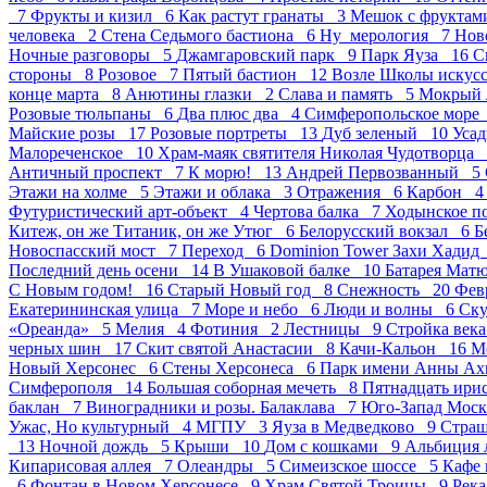
7
Фрукты и кизил 6
Как растут гранаты 3
Мешок с фрукта
человека 2
Стена Седьмого бастиона 6
Ну_мерология 7
Нов
Ночные разговоры 5
Джамгаровский парк 9
Парк Яуза 16
С
стороны 8
Розовое 7
Пятый бастион 12
Возле Школы искус
конце марта 8
Анютины глазки 2
Слава и память 5
Мокрый 
Розовые тюльпаны 6
Два плюс два 4
Симферопольское мор
Майские розы 17
Розовые портреты 13
Дуб зеленый 10
Усад
Малореченское 10
Храм-маяк святителя Николая Чудотворца
Античный проспект 7
К морю! 13
Андрей Первозванный 5
Этажи на холме 5
Этажи и облака 3
Отражения 6
Карбон 
Футуристический арт-объект 4
Чертова балка 7
Ходынское п
Китеж, он же Титаник, он же Утюг 6
Белорусский вокзал 6
Б
Новоспасский мост 7
Переход 6
Dominion Tower Захи Хади
Последний день осени 14
В Ушаковой балке 10
Батарея Мат
С Новым годом! 16
Старый Новый год 8
Снежность 20
Фев
Екатерининская улица 7
Море и небо 6
Люди и волны 6
Ск
«Ореанда» 5
Мелия 4
Фотиния 2
Лестницы 9
Стройка век
черных шин 17
Скит святой Анастасии 8
Качи-Кальон 16
М
Новый Херсонес 6
Стены Херсонеса 6
Парк имени Анны А
Симферополя 14
Большая соборная мечеть 8
Пятнадцать ир
баклан 7
Виноградники и розы. Балаклава 7
Юго-Запад Мос
Ужас, Но культурный 4
МГПУ 3
Яуза в Медведково 9
Стра
13
Ночной дождь 5
Крыши 10
Дом с кошками 9
Альбиция 
Кипарисовая аллея 7
Олеандры 5
Симеизское шоссе 5
Кафе
6
Фонтан в Новом Херсонесе 9
Храм Святой Троицы 9
Рек