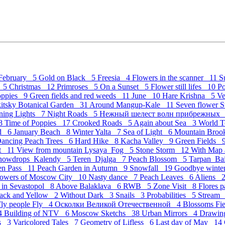
February 5
Gold on Black 5
Freesia 4
Flowers in the scanner 11
S
c 5
Christmas 12
Primroses 5
On a Sunset 5
Flower still lifes 10
P
Poppies 9
Green fields and red weeds 11
June 10
Hare Krishna 5
Ve
kitsky Botanical Garden 31
Around Mangup-Kale 11
Seven flower St
ning Lights 7
Night Roads 5
Нежный шелест волн прибрежных
 8
Time of Poppies 17
Crooked Roads 5
Again about Sea 3
World 
nd 6
January Beach 8
Winter Yalta 7
Sea of Light 6
Mountain Bro
ancing Peach Trees 6
Hard Hike 8
Kacha Valley 9
Green Fields 
et 11
View from mountain Lysaya_Fog 5
Stone Storm 12
With Map
nowdrops_Kalendy 5
Teren_Djalga 7
Peach Blossom 5
Tarpan_Ba
ven Pass 11
Peach Garden in Autumn 9
Snowfall 19
Goodbye wint
owers of Moscow City 10
Nasty dance 7
Peach Leaves 6
Aliens 
 in Sevastopol 8
Above Balaklava 6
RWB 5
Zone Visit 8
Flores 
ack and Yellow 2
Without Dark 3
Snails 3
Probabilities 5
Stream
Fly people Fly 4
Осколки Великой Отечественной 4
Blossoms Fi
 4
Building of NTV 6
Moscow Sketchs 38
Urban Mirrors 4
Drawing
hs 3
Varicolored Tales 7
Geometry of Lifless 6
Last day of May 14