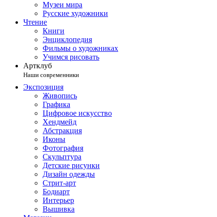
Музеи мира
Русские художники
Чтение
Книги
Энциклопедия
Фильмы о художниках
Учимся рисовать
Артклуб
Наши современники
Экспозиция
Живопись
Графика
Цифровое искусство
Хендмейд
Абстракция
Иконы
Фотография
Скульптура
Детские рисунки
Дизайн одежды
Стрит-арт
Бодиарт
Интерьер
Вышивка