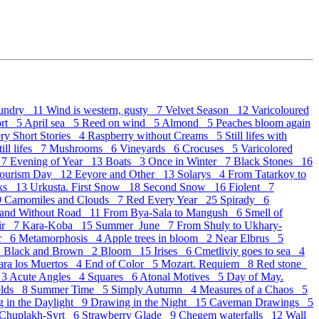
undry 11
Wind is western, gusty 7
Velvet Season 12
Varicoloured
ort 5
April sea 5
Reed on wind 5
Almond 5
Peaches bloom again
ry Short Stories 4
Raspberry without Creams 5
Still lifes with
ill lifes 7
Mushrooms 6
Vineyards 6
Crocuses 5
Varicolored
 7
Evening of Year 13
Boats 3
Once in Winter 7
Black Stones 16
Tourism Day 12
Eeyore and Other 13
Solarys 4
From Tatarkoy to
oks 13
Urkusta. First Snow 18
Second Snow 16
Fiolent 7
9
Camomiles and Clouds 7
Red Every Year 25
Spirady 6
 and Without Road 11
From Bya-Sala to Mangush 6
Smell of
ir 7
Kara-Koba 15
Summer_June 7
From Shuly to Ukhary-
er 6
Metamorphosis 4
Apple trees in bloom 2
Near Elbrus 5
2
Black and Brown 2
Bloom 15
Irises 6
Cmetliviy goes to sea 4
para los Muertos 4
End of Color 5
Mozart. Requiem 8
Red stone
 3
Acute Angles 4
Squares 6
Atonal Motives 5
Day of May.
elds 8
Summer Time 5
Simply Autumn 4
Measures of a Chaos 5
 in the Daylight 9
Drawing in the Night 15
Caveman Drawings 5
Chuplakh-Syrt 6
Strawberry Glade 9
Chegem waterfalls 12
Wall