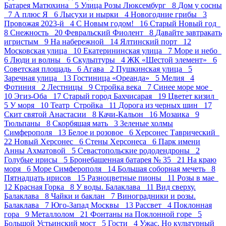
Батарея Матюхина 5
Улица Розы Люксембург 8
Дом у сосны
7
А плюс Я 6
Лысухи и нырки 4
Новогодние грибы 3
Провожая 2023-й 4
С Новым годом! 16
Старый Новый год
8
Снежность 20
Февральский Фиолент 8
Давайте завтракать
игристым 9
На набережной 14
Ялтинский порт 12
Московская улица 10
Екатерининская улица 7
Море и небо
6
Люди и волны 6
Скульптуры 4
ЖК «Шестой элемент» 6
Советская площадь 6
Агава 2
Пушкинская улица 5
Заречная улица 13
Гостиница «Ореанда» 5
Мелия 4
Фотиния 2
Лестницы 9
Стройка века 7
Синее море мое
10
Эгиз-Оба 17
Старый город Бахчисарая 19
Цветет кизил
5
У моря 10
Театр_Стройка 11
Дорога из черных шин 17
Скит святой Анастасии 8
Качи-Кальон 16
Мозаика 9
Тюльпаны 8
Скорбящая мать 3
Зеленые холмы
Симферополя 13
Белое и розовое 6
Херсонес Таврический
22
Новый Херсонес 6
Стены Херсонеса 6
Парк имени
Анны Ахматовой 5
Севастопольские рододендроны 2
Голубые ирисы 5
Бронебашенная батарея № 35 21
На краю
моря 6
Море Симферополя 14
Большая соборная мечеть 8
Пятнадцать ирисов 15
Разноцветные пионы 11
Розы в мае
12
Красная Горка 8
У воды. Балаклава 11
Вид сверху.
Балаклава 8
Чайки и баклан 7
Виноградники и розы.
Балаклава 7
Юго-Запад Москвы 13
Рассвет 4
Поклонная
гора 9
Металлолом 21
Фонтаны на Поклонной горе 5
Большой Устьинский мост 5
Гости 4
Ужас, Но культурный