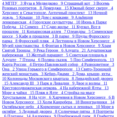
4
МГПУ 3
Яуза в Медведково 9
Страшный кот 3
Восемь
Розовых портретов 8
Демерджи 15
Южный берег сверху 4
Херсонес в Севастополе. Античный проспект 13
Ночной
дождь 5
Крыши 10
Дом с кошками 9
Альбиция
ленкоранская 4
Городские скульптуры 10
Июнь в Парке
Победы 12
Симеиз 17
Сдаю жилье 11
Курзал. Все в
прошлом 11
Кипарисовая аллея 7
Олеандры 5
Симеизское
шоссе 5
Кафе в прошлом 3
В парке 9
Пруды Форосского
парка 8
Форосский пляж 4
Лестницы в Новом Херсонесе 4
Музей христианства 6
Фонтан в Новом Херсонесе 9
Храм
Святой Троицы 9
Река Героон 6
Алушта 21
Алуштинская
набережная 13
Желтый парашют 5
Советская площадь в
Алуште 7
Птицы 6
Поляна сказок 5
Про Симферополь 13
Карта России 4
Петро-Павловский собор 4
Разноцветное 3
Она 2
Улица Горького в Симферополе 13
Свято-Троицкий
женский монастырь 3
Кебир-Джами 2
Дома, крыши, яхты
10
Колоннады Московского квартала 8
Ливадийский дворец
15
Александр III 3
Парк в Ливадии 9
Двое и волны 11
Крестовоздвиженская церковь 4
На набережной Ялты 13
Море и чайки 15
Пляж в Ялте 4
Стройка на мысе
Хрустальном 8
На углу 6
Харчевня в Новом Херсонесе 6
В
Новом Херсонесе 13
Холм Канробера 18
Виноградники 14
Октябрьское небо 4
Кормление сытых и ленивых 10
Море в
октябре 5
Ледовый дворец 8
Солнечные пятна 8
Портреты
6
Платаны 14
Андреевка 9
Прибрежный парк 8
Графитти