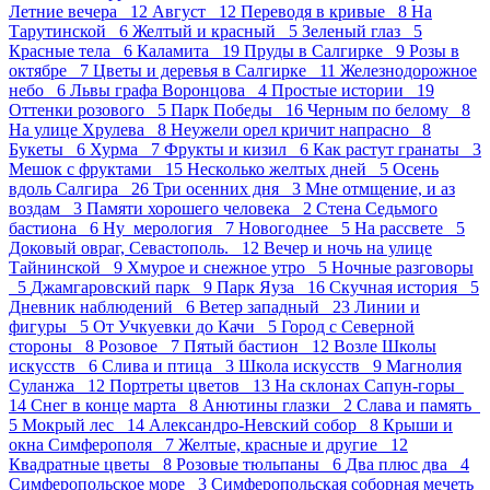
Летние вечера 12
Август 12
Переводя в кривые 8
На
Тарутинской 6
Желтый и красный 5
Зеленый глаз 5
Красные тела 6
Каламита 19
Пруды в Салгирке 9
Розы в
октябре 7
Цветы и деревья в Салгирке 11
Железнодорожное
небо 6
Львы графа Воронцова 4
Простые истории 19
Оттенки розового 5
Парк Победы 16
Черным по белому 8
На улице Хрулева 8
Неужели орел кричит напрасно 8
Букеты 6
Хурма 7
Фрукты и кизил 6
Как растут гранаты 3
Мешок с фруктами 15
Несколько желтых дней 5
Осень
вдоль Салгира 26
Три осенних дня 3
Мне отмщение, и аз
воздам 3
Памяти хорошего человека 2
Стена Седьмого
бастиона 6
Ну_мерология 7
Новогоднее 5
На рассвете 5
Доковый овраг, Севастополь. 12
Вечер и ночь на улице
Тайнинской 9
Хмурое и снежное утро 5
Ночные разговоры
5
Джамгаровский парк 9
Парк Яуза 16
Скучная история 5
Дневник наблюдений 6
Ветер западный 23
Линии и
фигуры 5
От Учкуевки до Качи 5
Город с Северной
стороны 8
Розовое 7
Пятый бастион 12
Возле Школы
искусств 6
Слива и птица 3
Школа искусств 9
Магнолия
Суланжа 12
Портреты цветов 13
На склонах Сапун-горы
14
Снег в конце марта 8
Анютины глазки 2
Слава и память
5
Мокрый лес 14
Александро-Невский собор 8
Крыши и
окна Симферополя 7
Желтые, красные и другие 12
Квадратные цветы 8
Розовые тюльпаны 6
Два плюс два 4
Симферопольское море 3
Симферопольская соборная мечеть