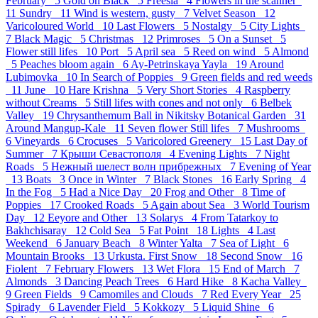
February 5
Gold on Black 5
Freesia 4
Flowers in the scanner
11
Sundry 11
Wind is western, gusty 7
Velvet Season 12
Varicoloured World 10
Last Flowers 5
Nostalgy 5
City Lights
7
Black Magic 5
Christmas 12
Primroses 5
On a Sunset 5
Flower still lifes 10
Port 5
April sea 5
Reed on wind 5
Almond
5
Peaches bloom again 6
Ay-Petrinskaya Yayla 19
Around
Lubimovka 10
In Search of Poppies 9
Green fields and red weeds
11
June 10
Hare Krishna 5
Very Short Stories 4
Raspberry
without Creams 5
Still lifes with cones and not only 6
Belbek
Valley 19
Chrysanthemum Ball in Nikitsky Botanical Garden 31
Around Mangup-Kale 11
Seven flower Still lifes 7
Mushrooms
6
Vineyards 6
Crocuses 5
Varicolored Greenery 15
Last Day of
Summer 7
Крыши Севастополя 4
Evening Lights 7
Night
Roads 5
Нежный шелест волн прибрежных 7
Evening of Year
13
Boats 3
Once in Winter 7
Black Stones 16
Early Spring 4
In the Fog 5
Had a Nice Day 20
Frog and Other 8
Time of
Poppies 17
Crooked Roads 5
Again about Sea 3
World Tourism
Day 12
Eeyore and Other 13
Solarys 4
From Tatarkoy to
Bakhchisaray 12
Cold Sea 5
Fat Point 18
Lights 4
Last
Weekend 6
January Beach 8
Winter Yalta 7
Sea of Light 6
Mountain Brooks 13
Urkusta. First Snow 18
Second Snow 16
Fiolent 7
February Flowers 13
Wet Flora 15
End of March 7
Almonds 3
Dancing Peach Trees 6
Hard Hike 8
Kacha Valley
9
Green Fields 9
Camomiles and Clouds 7
Red Every Year 25
Spirady 6
Lavender Field 5
Kokkozy 5
Liquid Shine 6