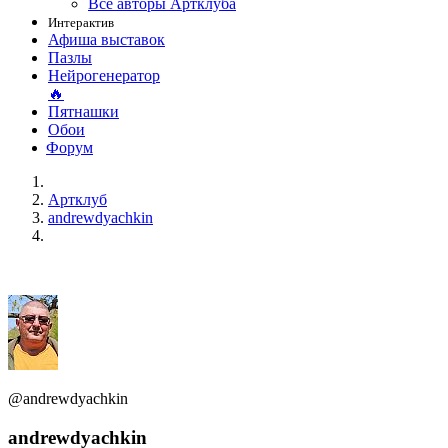
Все авторы Артклуба
Интерактив
Афиша выставок
Пазлы
Нейрогенератор
🔥
Пятнашки
Обои
Форум
Артклуб
andrewdyachkin
@andrewdyachkin
andrewdyachkin