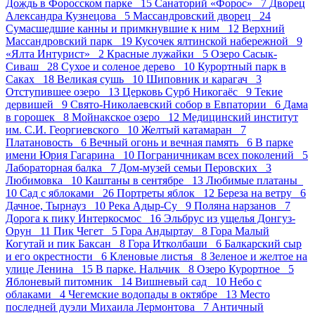
Дождь в Форосском парке 15
Санаторий «Форос» 7
Дворец
Александра Кузнецова 5
Массандровский дворец 24
Сумасшедшие канны и примкнувшие к ним 12
Верхний
Массандровский парк 19
Кусочек ялтинской набережной 9
«Ялта Интурист» 2
Красные лужайки 5
Озеро Сасык-
Сиваш 28
Сухое и соленое дерево 10
Курортный парк в
Саках 18
Великая сушь 10
Шиповник и карагач 3
Отступившее озеро 13
Церковь Сурб Никогаёс 9
Текие
дервишей 9
Свято-Николаевский собор в Евпатории 6
Дама
в горошек 8
Мойнакское озеро 12
Медицинский институт
им. С.И. Георгиевского 10
Желтый катамаран 7
Платановость 6
Вечный огонь и вечная память 6
В парке
имени Юрия Гагарина 10
Пограничникам всех поколений 5
Лабораторная балка 7
Дом-музей семьи Перовских 3
Любимовка 10
Каштаны в сентябре 13
Любимые платаны
10
Сад с яблоками 26
Портреты яблок 12
Береза на ветру 6
Дачное, Тырнауз 10
Река Адыр-Су 9
Поляна нарзанов 7
Дорога к пику Интеркосмос 16
Эльбрус из ущелья Донгуз-
Орун 11
Пик Чегет 5
Гора Андыртау 8
Гора Малый
Когутай и пик Баксан 8
Гора Итколбаши 6
Балкарский сыр
и его окрестности 6
Кленовые листья 8
Зеленое и желтое на
улице Ленина 15
В парке. Нальчик 8
Озеро Курортное 5
Яблоневый питомник 14
Вишневый сад 10
Небо с
облаками 4
Чегемские водопады в октябре 13
Место
последней дуэли Михаила Лермонтова 7
Античный