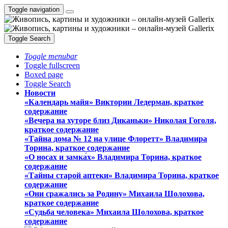
Toggle navigation
Toggle Search
Toggle menubar
Toggle fullscreen
Boxed page
Toggle Search
Новости
«Календарь майя» Виктории Ледерман, краткое
содержание
«Вечера на хуторе близ Диканьки» Николая Гоголя,
краткое содержание
«Тайна дома № 12 на улице Флоретт» Владимира
Торина, краткое содержание
«О носах и замка́х» Владимира Торина, краткое
содержание
«Тайны старой аптеки» Владимира Торина, краткое
содержание
«Они сражались за Родину» Михаила Шолохова,
краткое содержание
«Судьба человека» Михаила Шолохова, краткое
содержание