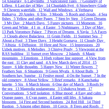
14
Angarsky 6
Labyrinths 3
Varicolored Tales 7
Geometry of
Lifless 6
Last day of May 14
Chuplakh-Syrt 6
Strawberry Glade
9
Chegem waterfalls 12
Wall and Windows 4
Verhnaya
Balkarya 20
Apples 6
Trio 3
Moods 5
Roofs and clouds 4
Sea
fishes 5
Yellow and other Pages 7
Step by Step 3
Green Dreams
3
My Day 2
March Days 5
Funny pictures 13
Moments 16
Green and White 4
I_m 4
Easter 5
Nightmares 3
Day of May
13
Park Vorontsov Palace 7
Pieces of Dreams 6
Yayla 5
A Faces
3
Clouds above Balaclava 11
Grain Fields 11
Summer Sea 7
About a Fool 3
Three Days 3
Height Gornaya 11
Cloudy Day
7
Albizia 6
Diffusion 10
Here and Now 15
Impressions 20
Uzbek motives 6
Melodies 3
Chistye Prudy 5
Viewpoint at the
RAS building 11
Sunset over Moscow 2
Islands 6
Magic
mountains 3
Emotions 3
High voltage line support 4
View from
the east 11
Clay and sand 4
A few March days of 2014 15
Sunny 6
Idle thoughts 5
Happy New 11
Winter flowers 7
Feathers Sun 6
Situations 9
Green Myafa 6
About Balls 3
Southern bay. Sunrise 11
Festive mood 4
On the Sunset 7
In the
old cemetery 8
About Yellow 3
Brief remarks 8
Kamchatka
lunette 5
Six 6
March bloom 6
One day of March 3
Roofs by
the sea 13
Magnolia soulangeana 3
Ushakova beam 17
Conversations 5
Self isolation 6
Blue mood 4
Easy and calm 3
Orange pages 6
Cyan pages 4
Easter still lifes 6
Sakura
blossoms 14
First and Second bastions 24
Red Hill 14
Third
Bastion 5
Аmong other things 10
Cercis 8
Trees and Roofs 7