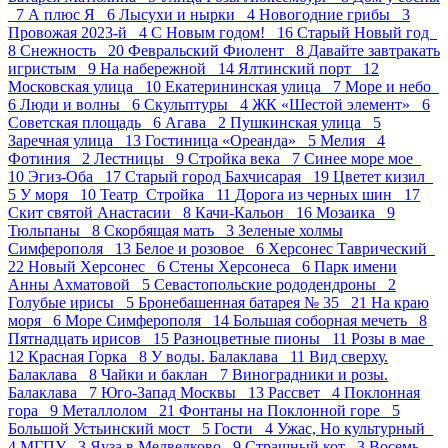
7
А плюс Я 6
Лысухи и нырки 4
Новогодние грибы 3
Провожая 2023-й 4
С Новым годом! 16
Старый Новый год
8
Снежность 20
Февральский Фиолент 8
Давайте завтракать
игристым 9
На набережной 14
Ялтинский порт 12
Московская улица 10
Екатерининская улица 7
Море и небо
6
Люди и волны 6
Скульптуры 4
ЖК «Шестой элемент» 6
Советская площадь 6
Агава 2
Пушкинская улица 5
Заречная улица 13
Гостиница «Ореанда» 5
Мелия 4
Фотиния 2
Лестницы 9
Стройка века 7
Синее море мое
10
Эгиз-Оба 17
Старый город Бахчисарая 19
Цветет кизил
5
У моря 10
Театр_Стройка 11
Дорога из черных шин 17
Скит святой Анастасии 8
Качи-Кальон 16
Мозаика 9
Тюльпаны 8
Скорбящая мать 3
Зеленые холмы
Симферополя 13
Белое и розовое 6
Херсонес Таврический
22
Новый Херсонес 6
Стены Херсонеса 6
Парк имени
Анны Ахматовой 5
Севастопольские рододендроны 2
Голубые ирисы 5
Бронебашенная батарея № 35 21
На краю
моря 6
Море Симферополя 14
Большая соборная мечеть 8
Пятнадцать ирисов 15
Разноцветные пионы 11
Розы в мае
12
Красная Горка 8
У воды. Балаклава 11
Вид сверху.
Балаклава 8
Чайки и баклан 7
Виноградники и розы.
Балаклава 7
Юго-Запад Москвы 13
Рассвет 4
Поклонная
гора 9
Металлолом 21
Фонтаны на Поклонной горе 5
Большой Устьинский мост 5
Гости 4
Ужас, Но культурный
4
МГПУ 3
Яуза в Медведково 9
Страшный кот 3
Восемь