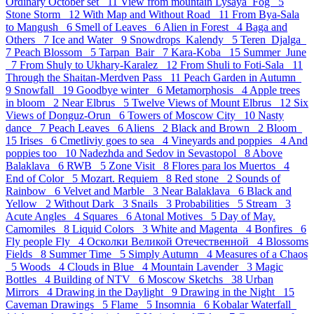
Ordinary October set 11
View from mountain Lysaya_Fog 5
Stone Storm 12
With Map and Without Road 11
From Bya-Sala
to Mangush 6
Smell of Leaves 6
Alien in Forest 4
Baga and
Others 7
Ice and Water 9
Snowdrops_Kalendy 5
Teren_Djalga
7
Peach Blossom 5
Tarpan_Bair 7
Kara-Koba 15
Summer_June
7
From Shuly to Ukhary-Karalez 12
From Shuli to Foti-Sala 11
Through the Shaitan-Merdven Pass 11
Peach Garden in Autumn
9
Snowfall 19
Goodbye winter 6
Metamorphosis 4
Apple trees
in bloom 2
Near Elbrus 5
Twelve Views of Mount Elbrus 12
Six
Views of Donguz-Orun 6
Towers of Moscow City 10
Nasty
dance 7
Peach Leaves 6
Aliens 2
Black and Brown 2
Bloom
15
Irises 6
Cmetliviy goes to sea 4
Vineyards and poppies 4
And
poppies too 10
Nadezhda and Sedov in Sevastopol 8
Above
Balaklava 6
RWB 5
Zone Visit 8
Flores para los Muertos 4
End of Color 5
Mozart. Requiem 8
Red stone 2
Sounds of
Rainbow 6
Velvet and Marble 3
Near Balaklava 6
Black and
Yellow 2
Without Dark 3
Snails 3
Probabilities 5
Stream 3
Acute Angles 4
Squares 6
Atonal Motives 5
Day of May.
Camomiles 8
Liquid Colors 3
White and Magenta 4
Bonfires 6
Fly people Fly 4
Осколки Великой Отечественной 4
Blossoms
Fields 8
Summer Time 5
Simply Autumn 4
Measures of a Chaos
5
Woods 4
Clouds in Blue 4
Mountain Lavender 3
Magic
Bottles 4
Building of NTV 6
Moscow Sketchs 38
Urban
Mirrors 4
Drawing in the Daylight 9
Drawing in the Night 15
Caveman Drawings 5
Flame 5
Insomnia 6
Kobalar Waterfall