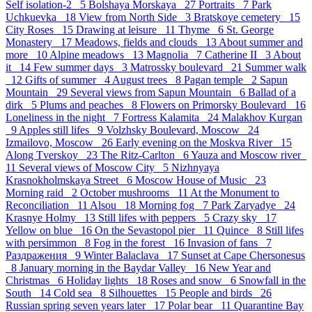
Self isolation-2 5
Bolshaya Morskaya 27
Portraits 7
Park
Uchkuevka 18
View from North Side 3
Bratskoye cemetery 15
City Roses 15
Drawing at leisure 11
Thyme 6
St. George
Monastery 17
Meadows, fields and clouds 13
About summer and
more 10
Alpine meadows 13
Magnolia 7
Catherine II 3
About
it 14
Few summer days 3
Matrossky boulevard 21
Summer walk
12
Gifts of summer 4
August trees 8
Pagan temple 2
Sapun
Mountain 29
Several views from Sapun Mountain 6
Ballad of a
dirk 5
Plums and peaches 8
Flowers on Primorsky Boulevard 16
Loneliness in the night 7
Fortress Kalamita 24
Malakhov Kurgan
9
Apples still lifes 9
Volzhsky Boulevard, Moscow 24
Izmailovo, Moscow 26
Early evening on the Moskva River 15
Along Tverskoy 23
The Ritz-Carlton 6
Yauza and Moscow river
11
Several views of Moscow City 5
Nizhnyaya
Krasnokholmskaya Street 6
Moscow House of Music 23
Morning raid 2
October mushrooms 11
At the Monument to
Reconciliation 11
Alsou 18
Morning fog 7
Park Zaryadye 24
Krasnye Holmy 13
Still lifes with peppers 5
Crazy sky 17
Yellow on blue 16
On the Sevastopol pier 11
Quince 8
Still lifes
with persimmon 8
Fog in the forest 16
Invasion of fans 7
Раздражения 9
Winter Balaclava 17
Sunset at Cape Chersonesus
8
January morning in the Baydar Valley 16
New Year and
Christmas 6
Holiday lights 18
Roses and snow 6
Snowfall in the
South 14
Cold sea 8
Silhouettes 15
People and birds 26
Russian spring seven years later 17
Polar bear 11
Quarantine Bay