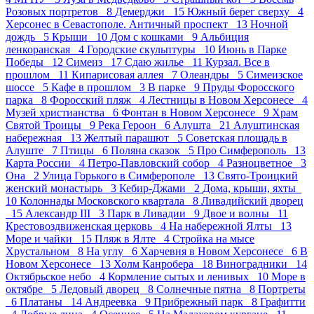
Розовых портретов 8
Демерджи 15
Южный берег сверху 4
Херсонес в Севастополе. Античный проспект 13
Ночной
дождь 5
Крыши 10
Дом с кошками 9
Альбиция
ленкоранская 4
Городские скульптуры 10
Июнь в Парке
Победы 12
Симеиз 17
Сдаю жилье 11
Курзал. Все в
прошлом 11
Кипарисовая аллея 7
Олеандры 5
Симеизское
шоссе 5
Кафе в прошлом 3
В парке 9
Пруды Форосского
парка 8
Форосский пляж 4
Лестницы в Новом Херсонесе 4
Музей христианства 6
Фонтан в Новом Херсонесе 9
Храм
Святой Троицы 9
Река Героон 6
Алушта 21
Алуштинская
набережная 13
Желтый парашют 5
Советская площадь в
Алуште 7
Птицы 6
Поляна сказок 5
Про Симферополь 13
Карта России 4
Петро-Павловский собор 4
Разноцветное 3
Она 2
Улица Горького в Симферополе 13
Свято-Троицкий
женский монастырь 3
Кебир-Джами 2
Дома, крыши, яхты
10
Колоннады Московского квартала 8
Ливадийский дворец
15
Александр III 3
Парк в Ливадии 9
Двое и волны 11
Крестовоздвиженская церковь 4
На набережной Ялты 13
Море и чайки 15
Пляж в Ялте 4
Стройка на мысе
Хрустальном 8
На углу 6
Харчевня в Новом Херсонесе 6
В
Новом Херсонесе 13
Холм Канробера 18
Виноградники 14
Октябрьское небо 4
Кормление сытых и ленивых 10
Море в
октябре 5
Ледовый дворец 8
Солнечные пятна 8
Портреты
6
Платаны 14
Андреевка 9
Прибрежный парк 8
Графитти