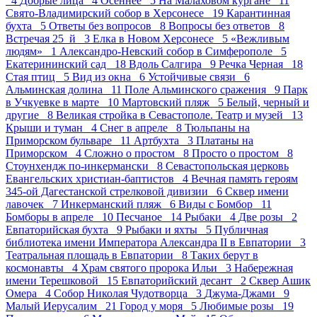
4
Добрые лица 4
Осеннее 5
На Малаховом кургане 11
Свято-Владимирский собор в Херсонесе 19
Карантинная
бухта 5
Ответы без вопросов 8
Вопросы без ответов 8
Встречая 25_й 3
Елка в Новом Херсонесе 5
«Вежливым
людям» 1
Александро-Невский собор в Симферополе 5
Екатерининский сад 18
Вдоль Салгира 9
Речка Черная 18
Стая птиц 5
Вид из окна 6
Устойчивые связи 6
Альминская долина 11
Поле Альминского сражения 9
Парк
в Учкуевке в марте 10
Мартовский пляж 5
Белый, черный и
другие 8
Великая стройка в Севастополе. Театр и музей 13
Крыши и туман 4
Снег в апреле 8
Тюльпаны на
Приморском бульваре 11
Артбухта 3
Платаны на
Приморском 4
Сложно о простом 8
Просто о простом 8
Стоунхендж по-инкермански 8
Севастопольская церковь
Евангельских христиан-баптистов 4
Вечная память героям
345-ой Дагестанской стрелковой дивизии 6
Сквер имени
лавочек 7
Инкерманский пляж 6
Виды с Бомбор 11
Бомборы в апреле 10
Песчаное 14
Рыбаки 4
Две розы 2
Евпаторийская бухта 9
Рыбаки и яхты 5
Публичная
библиотека имени Императора Александра II в Евпатории 3
Театральная площадь в Евпатории 8
Таких берут в
космонавты 4
Храм святого пророка Ильи 3
Набережная
имени Терешковой 15
Евпаторийский десант 2
Сквер Ашик
Омера 4
Собор Николая Чудотворца 3
Джума-Джами 9
Малый Иерусалим 21
Город у моря 5
Любимые розы 19