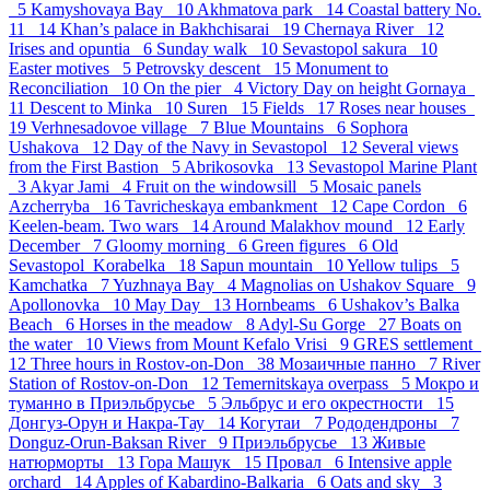
5
Kamyshovaya Bay 10
Akhmatova park 14
Coastal battery No.
11 14
Khan’s palace in Bakhchisarai 19
Chernaya River 12
Irises and opuntia 6
Sunday walk 10
Sevastopol sakura 10
Easter motives 5
Petrovsky descent 15
Monument to
Reconciliation 10
On the pier 4
Victory Day on height Gornaya
11
Descent to Minka 10
Suren 15
Fields 17
Roses near houses
19
Verhnesadovoe village 7
Blue Mountains 6
Sophora
Ushakova 12
Day of the Navy in Sevastopol 12
Several views
from the First Bastion 5
Abrikosovka 13
Sevastopol Marine Plant
3
Akyar Jami 4
Fruit on the windowsill 5
Mosaic panels
Azcherryba 16
Tavricheskaya embankment 12
Cape Cordon 6
Keelen-beam. Two wars 14
Around Malakhov mound 12
Early
December 7
Gloomy morning 6
Green figures 6
Old
Sevastopol_Korabelka 18
Sapun mountain 10
Yellow tulips 5
Kamchatka 7
Yuzhnaya Bay 4
Magnolias on Ushakov Square 9
Apollonovka 10
May Day 13
Hornbeams 6
Ushakov’s Balka
Beach 6
Horses in the meadow 8
Adyl-Su Gorge 27
Boats on
the water 10
Views from Mount Kefalo Vrisi 9
GRES settlement
12
Three hours in Rostov-on-Don 38
Мозаичные панно 7
River
Station of Rostov-on-Don 12
Temernitskaya overpass 5
Мокро и
туманно в Приэльбрусье 5
Эльбрус и его окрестности 15
Донгуз-Орун и Накра-Тау 14
Когутаи 7
Рододендроны 7
Donguz-Orun-Baksan River 9
Приэльбрусье 13
Живые
натюрморты 13
Гора Машук 15
Провал 6
Intensive apple
orchard 14
Apples of Kabardino-Balkaria 6
Oats and sky 3