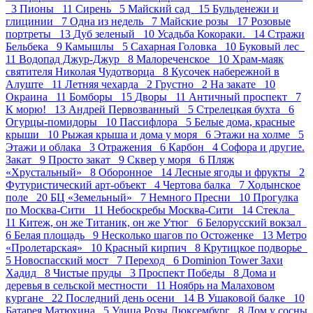
3
Пионы 11
Сирень 5
Майский сад 15
Бульденежи и
глицинии 7
Одна из недель 7
Майские розы 17
Розовые
портреты 13
Дуб зеленый 10
Усадьба Кокораки. 14
Стражи
Бельбека 9
Камышлы 5
Сахарная Головка 10
Буковый лес
11
Водопад Джур-Джур 8
Малореченское 10
Храм-маяк
святителя Николая Чудотворца 8
Кусочек набережной в
Алуште 11
Летняя чехарда 2
Грустно 2
На закате 10
Окраина 11
Бомборы 15
Дворы 11
Античный проспект 7
К морю! 13
Андрей Первозванный 5
Стрелецкая бухта 6
Огурцы-помидоры 10
Пасcифлора 5
Белые дома, красные
крыши 10
Рыжая крыша и дома у моря 6
Этажи на холме 5
Этажи и облака 3
Отражения 6
Карбон 4
Софора и другие.
Закат 9
Просто закат 9
Сквер у моря 6
Пляж
«Хрустальный» 8
Оборонное 14
Лесные ягоды и фрукты 2
Футуристический арт-объект 4
Чертова балка 7
Ходынское
поле 20
БЦ «Земельный» 7
Немного Пресни 10
Прогулка
по Москва-Сити 11
Небоскребы Москва-Сити 14
Стекла
11
Китеж, он же Титаник, он же Утюг 6
Белорусский вокзал
6
Белая площадь 9
Несколько шагов по Остоженке 13
Метро
«Пролетарская» 10
Красный кирпич 8
Крутицкое подворье
5
Новоспасский мост 7
Переход 6
Dominion Tower Захи
Хадид 8
Чистые пруды 3
Проспект Победы 8
Дома и
деревья в сельской местности 11
Ноябрь на Малаховом
кургане 22
Последний день осени 14
В Ушаковой балке 10
Батарея Матюхина 5
Улица Розы Люксембург 8
Дом у сосны