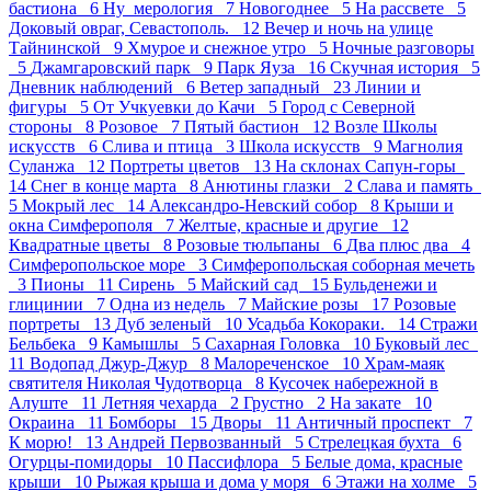
бастиона 6
Ну_мерология 7
Новогоднее 5
На рассвете 5
Доковый овраг, Севастополь. 12
Вечер и ночь на улице
Тайнинской 9
Хмурое и снежное утро 5
Ночные разговоры
5
Джамгаровский парк 9
Парк Яуза 16
Скучная история 5
Дневник наблюдений 6
Ветер западный 23
Линии и
фигуры 5
От Учкуевки до Качи 5
Город с Северной
стороны 8
Розовое 7
Пятый бастион 12
Возле Школы
искусств 6
Слива и птица 3
Школа искусств 9
Магнолия
Суланжа 12
Портреты цветов 13
На склонах Сапун-горы
14
Снег в конце марта 8
Анютины глазки 2
Слава и память
5
Мокрый лес 14
Александро-Невский собор 8
Крыши и
окна Симферополя 7
Желтые, красные и другие 12
Квадратные цветы 8
Розовые тюльпаны 6
Два плюс два 4
Симферопольское море 3
Симферопольская соборная мечеть
3
Пионы 11
Сирень 5
Майский сад 15
Бульденежи и
глицинии 7
Одна из недель 7
Майские розы 17
Розовые
портреты 13
Дуб зеленый 10
Усадьба Кокораки. 14
Стражи
Бельбека 9
Камышлы 5
Сахарная Головка 10
Буковый лес
11
Водопад Джур-Джур 8
Малореченское 10
Храм-маяк
святителя Николая Чудотворца 8
Кусочек набережной в
Алуште 11
Летняя чехарда 2
Грустно 2
На закате 10
Окраина 11
Бомборы 15
Дворы 11
Античный проспект 7
К морю! 13
Андрей Первозванный 5
Стрелецкая бухта 6
Огурцы-помидоры 10
Пасcифлора 5
Белые дома, красные
крыши 10
Рыжая крыша и дома у моря 6
Этажи на холме 5