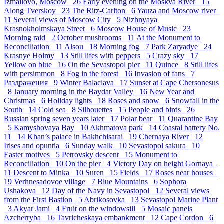
Izmailovo, Moscow 26
Early evening on the Moskva River 15
Along Tverskoy 23
The Ritz-Carlton 6
Yauza and Moscow river
11
Several views of Moscow City 5
Nizhnyaya
Krasnokholmskaya Street 6
Moscow House of Music 23
Morning raid 2
October mushrooms 11
At the Monument to
Reconciliation 11
Alsou 18
Morning fog 7
Park Zaryadye 24
Krasnye Holmy 13
Still lifes with peppers 5
Crazy sky 17
Yellow on blue 16
On the Sevastopol pier 11
Quince 8
Still lifes
with persimmon 8
Fog in the forest 16
Invasion of fans 7
Раздражения 9
Winter Balaclava 17
Sunset at Cape Chersonesus
8
January morning in the Baydar Valley 16
New Year and
Christmas 6
Holiday lights 18
Roses and snow 6
Snowfall in the
South 14
Cold sea 8
Silhouettes 15
People and birds 26
Russian spring seven years later 17
Polar bear 11
Quarantine Bay
5
Kamyshovaya Bay 10
Akhmatova park 14
Coastal battery No.
11 14
Khan’s palace in Bakhchisarai 19
Chernaya River 12
Irises and opuntia 6
Sunday walk 10
Sevastopol sakura 10
Easter motives 5
Petrovsky descent 15
Monument to
Reconciliation 10
On the pier 4
Victory Day on height Gornaya
11
Descent to Minka 10
Suren 15
Fields 17
Roses near houses
19
Verhnesadovoe village 7
Blue Mountains 6
Sophora
Ushakova 12
Day of the Navy in Sevastopol 12
Several views
from the First Bastion 5
Abrikosovka 13
Sevastopol Marine Plant
3
Akyar Jami 4
Fruit on the windowsill 5
Mosaic panels
Azcherryba 16
Tavricheskaya embankment 12
Cape Cordon 6