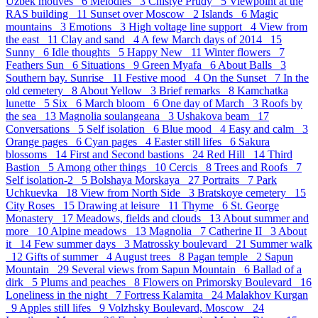
Uzbek motives 6
Melodies 3
Chistye Prudy 5
Viewpoint at the
RAS building 11
Sunset over Moscow 2
Islands 6
Magic
mountains 3
Emotions 3
High voltage line support 4
View from
the east 11
Clay and sand 4
A few March days of 2014 15
Sunny 6
Idle thoughts 5
Happy New 11
Winter flowers 7
Feathers Sun 6
Situations 9
Green Myafa 6
About Balls 3
Southern bay. Sunrise 11
Festive mood 4
On the Sunset 7
In the
old cemetery 8
About Yellow 3
Brief remarks 8
Kamchatka
lunette 5
Six 6
March bloom 6
One day of March 3
Roofs by
the sea 13
Magnolia soulangeana 3
Ushakova beam 17
Conversations 5
Self isolation 6
Blue mood 4
Easy and calm 3
Orange pages 6
Cyan pages 4
Easter still lifes 6
Sakura
blossoms 14
First and Second bastions 24
Red Hill 14
Third
Bastion 5
Аmong other things 10
Cercis 8
Trees and Roofs 7
Self isolation-2 5
Bolshaya Morskaya 27
Portraits 7
Park
Uchkuevka 18
View from North Side 3
Bratskoye cemetery 15
City Roses 15
Drawing at leisure 11
Thyme 6
St. George
Monastery 17
Meadows, fields and clouds 13
About summer and
more 10
Alpine meadows 13
Magnolia 7
Catherine II 3
About
it 14
Few summer days 3
Matrossky boulevard 21
Summer walk
12
Gifts of summer 4
August trees 8
Pagan temple 2
Sapun
Mountain 29
Several views from Sapun Mountain 6
Ballad of a
dirk 5
Plums and peaches 8
Flowers on Primorsky Boulevard 16
Loneliness in the night 7
Fortress Kalamita 24
Malakhov Kurgan
9
Apples still lifes 9
Volzhsky Boulevard, Moscow 24