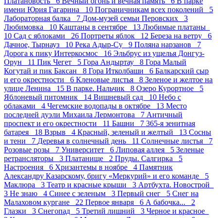
Платановость 6
Вечный огонь и вечная память 6
В парке
имени Юрия Гагарина 10
Пограничникам всех поколений 5
Лабораторная балка 7
Дом-музей семьи Перовских 3
Любимовка 10
Каштаны в сентябре 13
Любимые платаны
10
Сад с яблоками 26
Портреты яблок 12
Береза на ветру 6
Дачное, Тырнауз 10
Река Адыр-Су 9
Поляна нарзанов 7
Дорога к пику Интеркосмос 16
Эльбрус из ущелья Донгуз-
Орун 11
Пик Чегет 5
Гора Андыртау 8
Гора Малый
Когутай и пик Баксан 8
Гора Итколбаши 6
Балкарский сыр
и его окрестности 6
Кленовые листья 8
Зеленое и желтое на
улице Ленина 15
В парке. Нальчик 8
Озеро Курортное 5
Яблоневый питомник 14
Вишневый сад 10
Небо с
облаками 4
Чегемские водопады в октябре 13
Место
последней дуэли Михаила Лермонтова 7
Античный
проспект и его окрестности 11
Башни 7
365-я зенитная
батарея 18
Взрыв 4
Красный, зеленый и желтый 13
Сосны
и тени 7
Деревья в солнечный день 11
Солнечные листья 7
Розовые розы 7
Университет 6
Липовая аллея 5
Зеленые
ретрансляторы 3
Платанище 2
Пруды. Салгирка 5
Настроения 6
Хризантемы в ноябре 4
Памятник
Александру Казарскому, бригу «Меркурий» и его команде 5
Маклюра 3
Театр и красные крыши 3
Артбухта. Новострой
3
Не знаю 4
Синее с зеленым 3
Первый снег 5
Снег на
Малаховом кургане 22
Первое января 6
А бабочка... 2
Глазки 3
Снегопад 5
Третий лишний 3
Черное и красное