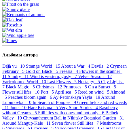
Альбомы автора
Déjà vu 10
Strange World 15
About a War 4
Devils 2
Crymean
February 5
Gold on Black 5
Freesia 4
Flowers in the scanner
11
Sundry 11
Wind is western, gusty 7
Velvet Season 12
Varicoloured World 10
Last Flowers 5
Nostalgy 5
City Lights
7
Black Magic 5
Christmas 12
Primroses 5
On a Sunset 5
Flower still lifes 10
Port 5
April sea 5
Reed on wind 5
Almond
5
Peaches bloom again 6
Ay-Petrinskaya Yayla 19
Around
Lubimovka 10
In Search of Poppies 9
Green fields and red weeds
11
June 10
Hare Krishna 5
Very Short Stories 4
Raspberry
without Creams 5
Still lifes with cones and not only 6
Belbek
Valley 19
Chrysanthemum Ball in Nikitsky Botanical Garden 31
Around Mangup-Kale 11
Seven flower Still lifes 7
Mushrooms
6
Vineyards 6
Crocuses 5
Varicolored Greenery 15
Last Day of