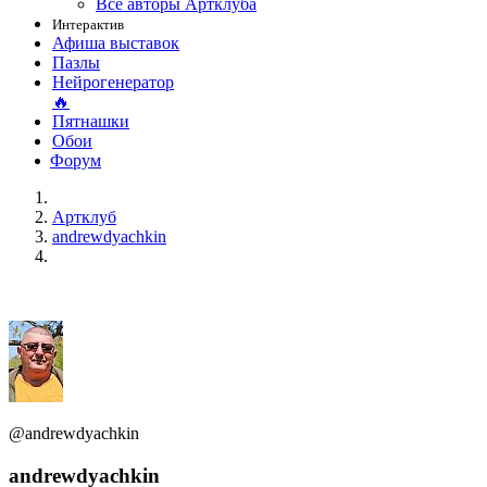
Все авторы Артклуба
Интерактив
Афиша выставок
Пазлы
Нейрогенератор
🔥
Пятнашки
Обои
Форум
Артклуб
andrewdyachkin
@andrewdyachkin
andrewdyachkin