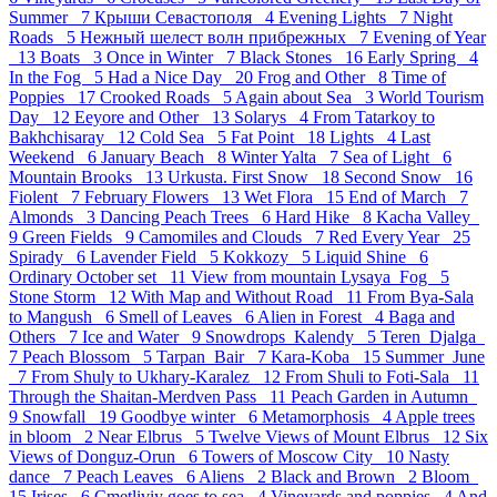
Summer 7
Крыши Севастополя 4
Evening Lights 7
Night
Roads 5
Нежный шелест волн прибрежных 7
Evening of Year
13
Boats 3
Once in Winter 7
Black Stones 16
Early Spring 4
In the Fog 5
Had a Nice Day 20
Frog and Other 8
Time of
Poppies 17
Crooked Roads 5
Again about Sea 3
World Tourism
Day 12
Eeyore and Other 13
Solarys 4
From Tatarkoy to
Bakhchisaray 12
Cold Sea 5
Fat Point 18
Lights 4
Last
Weekend 6
January Beach 8
Winter Yalta 7
Sea of Light 6
Mountain Brooks 13
Urkusta. First Snow 18
Second Snow 16
Fiolent 7
February Flowers 13
Wet Flora 15
End of March 7
Almonds 3
Dancing Peach Trees 6
Hard Hike 8
Kacha Valley
9
Green Fields 9
Camomiles and Clouds 7
Red Every Year 25
Spirady 6
Lavender Field 5
Kokkozy 5
Liquid Shine 6
Ordinary October set 11
View from mountain Lysaya_Fog 5
Stone Storm 12
With Map and Without Road 11
From Bya-Sala
to Mangush 6
Smell of Leaves 6
Alien in Forest 4
Baga and
Others 7
Ice and Water 9
Snowdrops_Kalendy 5
Teren_Djalga
7
Peach Blossom 5
Tarpan_Bair 7
Kara-Koba 15
Summer_June
7
From Shuly to Ukhary-Karalez 12
From Shuli to Foti-Sala 11
Through the Shaitan-Merdven Pass 11
Peach Garden in Autumn
9
Snowfall 19
Goodbye winter 6
Metamorphosis 4
Apple trees
in bloom 2
Near Elbrus 5
Twelve Views of Mount Elbrus 12
Six
Views of Donguz-Orun 6
Towers of Moscow City 10
Nasty
dance 7
Peach Leaves 6
Aliens 2
Black and Brown 2
Bloom
15
Irises 6
Cmetliviy goes to sea 4
Vineyards and poppies 4
And