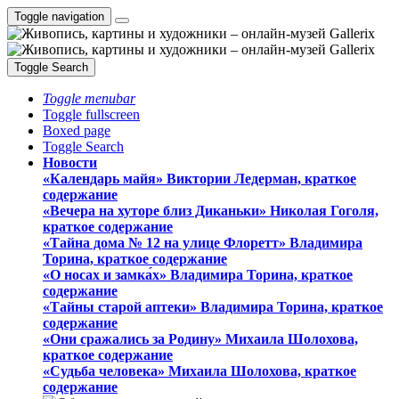
Toggle navigation
Toggle Search
Toggle menubar
Toggle fullscreen
Boxed page
Toggle Search
Новости
«Календарь майя» Виктории Ледерман, краткое
содержание
«Вечера на хуторе близ Диканьки» Николая Гоголя,
краткое содержание
«Тайна дома № 12 на улице Флоретт» Владимира
Торина, краткое содержание
«О носах и замка́х» Владимира Торина, краткое
содержание
«Тайны старой аптеки» Владимира Торина, краткое
содержание
«Они сражались за Родину» Михаила Шолохова,
краткое содержание
«Судьба человека» Михаила Шолохова, краткое
содержание