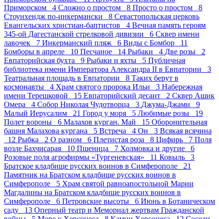
Приморском 4
Сложно о простом 8
Просто о простом 8
Стоунхендж по-инкермански 8
Севастопольская церковь
Евангельских христиан-баптистов 4
Вечная память героям
345-ой Дагестанской стрелковой дивизии 6
Сквер имени
лавочек 7
Инкерманский пляж 6
Виды с Бомбор 11
Бомборы в апреле 10
Песчаное 14
Рыбаки 4
Две розы 2
Евпаторийская бухта 9
Рыбаки и яхты 5
Публичная
библиотека имени Императора Александра II в Евпатории 3
Театральная площадь в Евпатории 8
Таких берут в
космонавты 4
Храм святого пророка Ильи 3
Набережная
имени Терешковой 15
Евпаторийский десант 2
Сквер Ашик
Омера 4
Собор Николая Чудотворца 3
Джума-Джами 9
Малый Иерусалим 21
Город у моря 5
Любимые розы 19
Полет вороны 6
Малахов курган. Май 15
Оборонительная
башня Малахова кургана 5
Встреча 4
Он 3
Всякая всячина
12
Рыбка 2
О разном 6
Плетистая роза 8
Цифирь 7
Поля
возле Бахчисарая 10
Пшеница 7
Холмовка и другие 6
Розовые поля агрофирмы «Тургеневская» 11
Ковыль 3
Братское кладбище русских воинов в Симферополе 21
Памятник на Братском кладбище русских воинов в
Симферополе 5
Храм святой равноапостольной Марии
Магдалины на Братском кладбище русских воинов в
Симферополе 6
Петровские высоты 6
Июнь в Ботаническом
саду 13
Оперный театр и Мемориал жертвам Гражданской
войны 5
Море у Херсонеса 8
Камни Херсонеса 12
Соседи