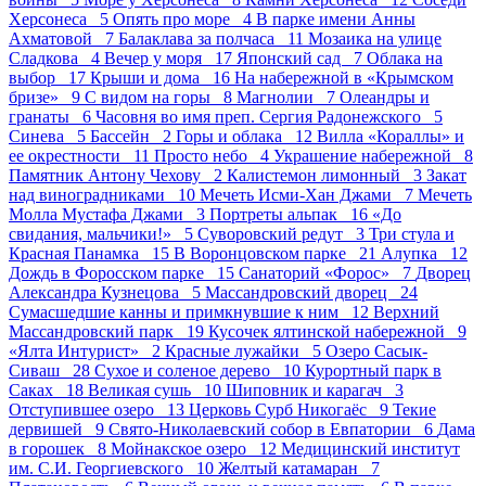
Херсонеса 5
Опять про море 4
В парке имени Анны
Ахматовой 7
Балаклава за полчаса 11
Мозаика на улице
Сладкова 4
Вечер у моря 17
Японский сад 7
Облака на
выбор 17
Крыши и дома 16
На набережной в «Крымском
бризе» 9
С видом на горы 8
Магнолии 7
Олеандры и
гранаты 6
Часовня во имя преп. Сергия Радонежского 5
Синева 5
Бассейн 2
Горы и облака 12
Вилла «Кораллы» и
ее окрестности 11
Просто небо 4
Украшение набережной 8
Памятник Антону Чехову 2
Калистемон лимонный 3
Закат
над виноградниками 10
Мечеть Исми-Хан Джами 7
Мечеть
Молла Мустафа Джами 3
Портреты альпак 16
«До
свидания, мальчики!» 5
Суворовский редут 3
Три стула и
Красная Панамка 15
В Воронцовском парке 21
Алупка 12
Дождь в Форосском парке 15
Санаторий «Форос» 7
Дворец
Александра Кузнецова 5
Массандровский дворец 24
Сумасшедшие канны и примкнувшие к ним 12
Верхний
Массандровский парк 19
Кусочек ялтинской набережной 9
«Ялта Интурист» 2
Красные лужайки 5
Озеро Сасык-
Сиваш 28
Сухое и соленое дерево 10
Курортный парк в
Саках 18
Великая сушь 10
Шиповник и карагач 3
Отступившее озеро 13
Церковь Сурб Никогаёс 9
Текие
дервишей 9
Свято-Николаевский собор в Евпатории 6
Дама
в горошек 8
Мойнакское озеро 12
Медицинский институт
им. С.И. Георгиевского 10
Желтый катамаран 7