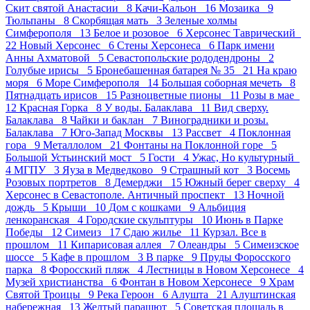
Скит святой Анастасии 8
Качи-Кальон 16
Мозаика 9
Тюльпаны 8
Скорбящая мать 3
Зеленые холмы
Симферополя 13
Белое и розовое 6
Херсонес Таврический
22
Новый Херсонес 6
Стены Херсонеса 6
Парк имени
Анны Ахматовой 5
Севастопольские рододендроны 2
Голубые ирисы 5
Бронебашенная батарея № 35 21
На краю
моря 6
Море Симферополя 14
Большая соборная мечеть 8
Пятнадцать ирисов 15
Разноцветные пионы 11
Розы в мае
12
Красная Горка 8
У воды. Балаклава 11
Вид сверху.
Балаклава 8
Чайки и баклан 7
Виноградники и розы.
Балаклава 7
Юго-Запад Москвы 13
Рассвет 4
Поклонная
гора 9
Металлолом 21
Фонтаны на Поклонной горе 5
Большой Устьинский мост 5
Гости 4
Ужас, Но культурный
4
МГПУ 3
Яуза в Медведково 9
Страшный кот 3
Восемь
Розовых портретов 8
Демерджи 15
Южный берег сверху 4
Херсонес в Севастополе. Античный проспект 13
Ночной
дождь 5
Крыши 10
Дом с кошками 9
Альбиция
ленкоранская 4
Городские скульптуры 10
Июнь в Парке
Победы 12
Симеиз 17
Сдаю жилье 11
Курзал. Все в
прошлом 11
Кипарисовая аллея 7
Олеандры 5
Симеизское
шоссе 5
Кафе в прошлом 3
В парке 9
Пруды Форосского
парка 8
Форосский пляж 4
Лестницы в Новом Херсонесе 4
Музей христианства 6
Фонтан в Новом Херсонесе 9
Храм
Святой Троицы 9
Река Героон 6
Алушта 21
Алуштинская
набережная 13
Желтый парашют 5
Советская площадь в