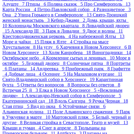
Алуште 7
Птицы 6
Поляна сказок 5
Про Симферополь 13
Карта России 4
Петро-Павловский собор 4
Разноцветное 3
Она 2
Улица Горького в Симферополе 13
Свято-Троицкий
женский монастырь 3
Кебир-Джами 2
Дома, крыши, яхты
10
Колоннады Московского квартала 8
Ливадийский дворец
15
Александр III 3
Парк в Ливадии 9
Двое и волны 11
Крестовоздвиженская церковь 4
На набережной Ялты 13
Море и чайки 15
Пляж в Ялте 4
Стройка на мысе
Хрустальном 8
На углу 6
Харчевня в Новом Херсонесе 6
В
Новом Херсонесе 13
Холм Канробера 18
Виноградники 14
Октябрьское небо 4
Кормление сытых и ленивых 10
Море в
октябре 5
Ледовый дворец 8
Солнечные пятна 8
Портреты
6
Платаны 14
Андреевка 9
Прибрежный парк 8
Графитти
4
Добрые лица 4
Осеннее 5
На Малаховом кургане 11
Свято-Владимирский собор в Херсонесе 19
Карантинная
бухта 5
Ответы без вопросов 8
Вопросы без ответов 8
Встречая 25_й 3
Елка в Новом Херсонесе 5
«Вежливым
людям» 1
Александро-Невский собор в Симферополе 5
Екатерининский сад 18
Вдоль Салгира 9
Речка Черная 18
Стая птиц 5
Вид из окна 6
Устойчивые связи 6
Альминская долина 11
Поле Альминского сражения 9
Парк
в Учкуевке в марте 10
Мартовский пляж 5
Белый, черный и
другие 8
Великая стройка в Севастополе. Театр и музей 13
Крыши и туман 4
Снег в апреле 8
Тюльпаны на
Приморском бульваре 11
Артбухта 3
Платаны на