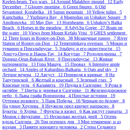
Keelen-beam. Two wars 14
Around Malakhov mound 12
Early
December 7
Gloomy morning 6
Green figures 6
Old
Sevastopol_Korabelka 18
Sapun mountain 10
Yellow tulips 5
Kamchatka 7
Yuzhnaya Bay 4
Magnolias on Ushakov Square 9
Apollonovka 10
May Day 13
Hornbeams 6
Ushakov’s Balka
Beach 6
Horses in the meadow 8
Adyl-Su Gorge 27
Boats on
the water 10
Views from Mount Kefalo Vrisi 9
GRES settlement
12
Three hours in Rostov-on-Don 38
Мозаичные панно 7
River
Station of Rostov-on-Don 12
Temernitskaya overpass 5
Мокро и
туманно в Приэльбрусье 5
Эльбрус и его окрестности 15
Донгуз-Орун и Накра-Тау 14
Когутаи 7
Рододендроны 7
Donguz-Orun-Baksan River 9
Приэльбрусье 13
Живые
натюрморты 13
Гора Машук 15
Провал 6
Intensive apple
orchard 14
Apples of Kabardino-Balkaria 6
Oats and sky 3
Летние вечера 12
Август 12
Переводя в кривые 8
На
Тарутинской 6
Желтый и красный 5
Зеленый глаз 5
Красные тела 6
Каламита 19
Пруды в Салгирке 9
Розы в
октябре 7
Цветы и деревья в Салгирке 11
Железнодорожное
небо 6
Львы графа Воронцова 4
Простые истории 19
Оттенки розового 5
Парк Победы 16
Черным по белому 8
На улице Хрулева 8
Неужели орел кричит напрасно 8
Букеты 6
Хурма 7
Фрукты и кизил 6
Как растут гранаты 3
Мешок с фруктами 15
Несколько желтых дней 5
Осень
вдоль Салгира 26
Три осенних дня 3
Мне отмщение, и аз
воздам 3
Памяти хорошего человека 2
Стена Седьмого