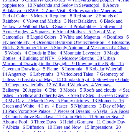
poppies too 10
Nadezhda and Sedov in Sevastopol 8
Above
Balaklava 6
RWB 5
Zone Visit 8
Flores para los Muertos 4
End of Color 5
Mozart. Requiem 8
Red stone 2
Sounds of
Rainbow 6
Velvet and Marble 3
Near Balaklava 6
Black and
Yellow 2
Without Dark 3
Snails 3
Probabilities 5
Stream 3
Acute Angles 4
Squares 6
Atonal Motives 5
Day of May.
Camomiles 8
Liquid Colors 3
White and Magenta 4
Bonfires 6
Fly people Fly 4
Осколки Великой Отечественной 4
Blossoms
Fields 8
Summer Time 5
Simply Autumn 4
Measures of a Chaos
5
Woods 4
Clouds in Blue 4
Mountain Lavender 3
Magic
Bottles 4
Building of NTV 6
Moscow Sketchs 38
Urban
Mirrors 4
Drawing in the Daylight 9
Drawing in the Night 15
Caveman Drawings 5
Flame 5
Insomnia 6
Kobalar Waterfall
14
Angarsky 6
Labyrinths 3
Varicolored Tales 7
Geometry of
Lifless 6
Last day of May 14
Chuplakh-Syrt 6
Strawberry Glade
9
Chegem waterfalls 12
Wall and Windows 4
Verhnaya
Balkarya 20
Apples 6
Trio 3
Moods 5
Roofs and clouds 4
Sea
fishes 5
Yellow and other Pages 7
Step by Step 3
Green Dreams
3
My Day 2
March Days 5
Funny pictures 13
Moments 16
Green and White 4
I_m 4
Easter 5
Nightmares 3
Day of May
13
Park Vorontsov Palace 7
Pieces of Dreams 6
Yayla 5
A Faces
3
Clouds above Balaclava 11
Grain Fields 11
Summer Sea 7
About a Fool 3
Three Days 3
Height Gornaya 11
Cloudy Day
7
Albizia 6
Diffusion 10
Here and Now 15
Impressions 20