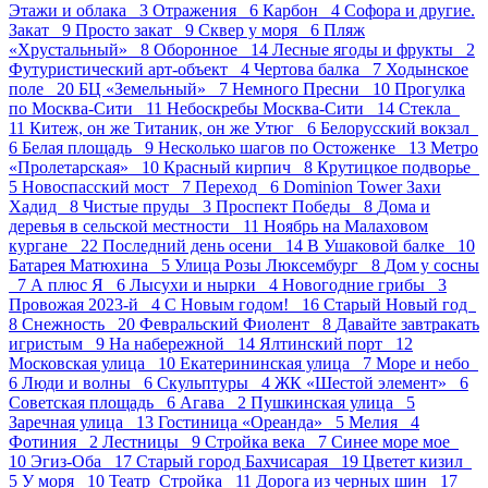
Этажи и облака 3
Отражения 6
Карбон 4
Софора и другие.
Закат 9
Просто закат 9
Сквер у моря 6
Пляж
«Хрустальный» 8
Оборонное 14
Лесные ягоды и фрукты 2
Футуристический арт-объект 4
Чертова балка 7
Ходынское
поле 20
БЦ «Земельный» 7
Немного Пресни 10
Прогулка
по Москва-Сити 11
Небоскребы Москва-Сити 14
Стекла
11
Китеж, он же Титаник, он же Утюг 6
Белорусский вокзал
6
Белая площадь 9
Несколько шагов по Остоженке 13
Метро
«Пролетарская» 10
Красный кирпич 8
Крутицкое подворье
5
Новоспасский мост 7
Переход 6
Dominion Tower Захи
Хадид 8
Чистые пруды 3
Проспект Победы 8
Дома и
деревья в сельской местности 11
Ноябрь на Малаховом
кургане 22
Последний день осени 14
В Ушаковой балке 10
Батарея Матюхина 5
Улица Розы Люксембург 8
Дом у сосны
7
А плюс Я 6
Лысухи и нырки 4
Новогодние грибы 3
Провожая 2023-й 4
С Новым годом! 16
Старый Новый год
8
Снежность 20
Февральский Фиолент 8
Давайте завтракать
игристым 9
На набережной 14
Ялтинский порт 12
Московская улица 10
Екатерининская улица 7
Море и небо
6
Люди и волны 6
Скульптуры 4
ЖК «Шестой элемент» 6
Советская площадь 6
Агава 2
Пушкинская улица 5
Заречная улица 13
Гостиница «Ореанда» 5
Мелия 4
Фотиния 2
Лестницы 9
Стройка века 7
Синее море мое
10
Эгиз-Оба 17
Старый город Бахчисарая 19
Цветет кизил
5
У моря 10
Театр_Стройка 11
Дорога из черных шин 17