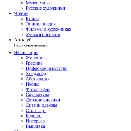
Музеи мира
Русские художники
Чтение
Книги
Энциклопедия
Фильмы о художниках
Учимся рисовать
Артклуб
Наши современники
Экспозиция
Живопись
Графика
Цифровое искусство
Хендмейд
Абстракция
Иконы
Фотография
Скульптура
Детские рисунки
Дизайн одежды
Стрит-арт
Бодиарт
Интерьер
Вышивка