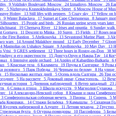
 lifes 9
Volzhsky Boulevard, Moscow 24
Izmailovo, Moscow 26
Ea
City 5
Nizhnyaya Krasnokholmskaya Street 6
Moscow House of Mu
asnye Holmy 13
Still lifes with peppers 5
Crazy sky 17
Yellow on 
ия 9
Winter Balaclava 17
Sunset at Cape Chersonesus 8
January mor
8
Silhouettes 15
People and birds 26
Russian spring seven years late
akhchisarai 19
Chernaya River 12
Irises and opuntia 6
Sunday wal
ght Gornaya 11
Descent to Minka 10
Suren 15
Fields 17
Roses nea
m the First Bastion 5
Abrikosovka 13
Sevastopol Marine Plant 3
Ak
Two wars 14
Around Malakhov mound 12
Early December 7
Gloo
 4
Magnolias on Ushakov Square 9
Apollonovka 10
May Day 13
H
o Vrisi 9
GRES settlement 12
Three hours in Rostov-on-Don 38
М
льбрус и его окрестности 15
Донгуз-Орун и Накра-Тау 14
Ког
овал 6
Intensive apple orchard 14
Apples of Kabardino-Balkaria 6
лаз 5
Красные тела 6
Каламита 19
Пруды в Салгирке 9
Розы 
ки розового 5
Парк Победы 16
Черным по белому 8
На улице
ми 15
Несколько желтых дней 5
Осень вдоль Салгира 26
Три о
огоднее 5
На рассвете 5
Доковый овраг, Севастополь. 12
Вече
кучная история 5
Дневник наблюдений 6
Ветер западный 23
ств 6
Слива и птица 3
Школа искусств 9
Магнолия Суланжа 
лес 14
Александро-Невский собор 8
Крыши и окна Симфероп
е 3
Симферопольская соборная мечеть 3
Пионы 11
Сирень 5
М
ьба Кокораки. 14
Стражи Бельбека 9
Камышлы 5
Сахарная Г
 8
Кусочек набережной в Алуште 11
Летняя чехарда 2
Грустно
Стрелецкая бухта 6
Огурцы-помидоры 10
Пасcифлора 5
Белы