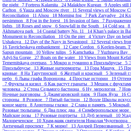
the night 7
Fortress Kalamita 24
Malakhov Kurgan 9
Apples still
Carlton 6
Yauza and Moscow river 11
Several views of Moscow 
Reconciliation 11
Alsou 18
Morning fog 7
Park Zaryadye 24
Kr
persimmon 8
Fog in the forest 16
Invasion of fans 7
Раздражен
lights 18
Roses and snow 6
Snowfall in the South 14
Cold sea 
Akhmatova park 14
Coastal battery No. 11 14
Khan’s palace in B
Monument to Reconciliation 10
On the pier 4
Victory Day on hei
Ushakova 12
Day of the Navy in Sevastopol 12
Several views fro
16
Tavricheskaya embankment 12
Cape Cordon 6
Keelen-beam. 
Sapun mountain 10
Yellow tulips 5
Kamchatka 7
Yuzhnaya Bay
Adyl-Su Gorge 27
Boats on the water 10
Views from Mount Kefal
Temernitskaya overpass 5
Мокро и туманно в Приэльбрусье 5
Э
Приэльбрусье 13
Живые натюрморты 13
Гора Машук 15
Пр
кривые 8
На Тарутинской 6
Желтый и красный 5
Зеленый г
небо 6
Львы графа Воронцова 4
Простые истории 19
Оттен
7
Фрукты и кизил 6
Как растут гранаты 3
Мешок с фрукта
человека 2
Стена Седьмого бастиона 6
Ну_мерология 7
Нов
Ночные разговоры 5
Джамгаровский парк 9
Парк Яуза 16
С
стороны 8
Розовое 7
Пятый бастион 12
Возле Школы искус
конце марта 8
Анютины глазки 2
Слава и память 5
Мокрый 
Розовые тюльпаны 6
Два плюс два 4
Симферопольское мор
Майские розы 17
Розовые портреты 13
Дуб зеленый 10
Усад
Малореченское 10
Храм-маяк святителя Николая Чудотворца
Античный проспект 7
К морю! 13
Андрей Первозванный 5