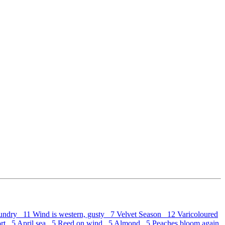
undry 11
Wind is western, gusty 7
Velvet Season 12
Varicoloured
ort 5
April sea 5
Reed on wind 5
Almond 5
Peaches bloom again