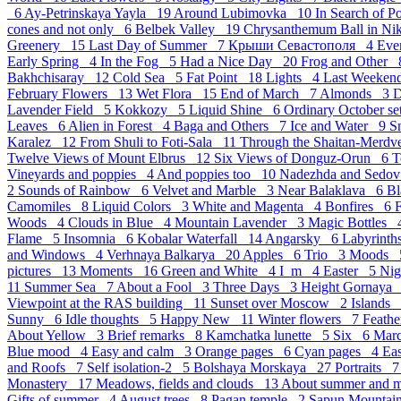
6
Ay-Petrinskaya Yayla 19
Around Lubimovka 10
In Search of 
cones and not only 6
Belbek Valley 19
Chrysanthemum Ball in Ni
Greenery 15
Last Day of Summer 7
Крыши Севастополя 4
Eve
Early Spring 4
In the Fog 5
Had a Nice Day 20
Frog and Other
Bakhchisaray 12
Cold Sea 5
Fat Point 18
Lights 4
Last Weeke
February Flowers 13
Wet Flora 15
End of March 7
Almonds 3
D
Lavender Field 5
Kokkozy 5
Liquid Shine 6
Ordinary October s
Leaves 6
Alien in Forest 4
Baga and Others 7
Ice and Water 9
S
Karalez 12
From Shuli to Foti-Sala 11
Through the Shaitan-Merd
Twelve Views of Mount Elbrus 12
Six Views of Donguz-Orun 6
T
Vineyards and poppies 4
And poppies too 10
Nadezhda and Sedov
2
Sounds of Rainbow 6
Velvet and Marble 3
Near Balaklava 6
Bl
Camomiles 8
Liquid Colors 3
White and Magenta 4
Bonfires 6
Woods 4
Clouds in Blue 4
Mountain Lavender 3
Magic Bottles
Flame 5
Insomnia 6
Kobalar Waterfall 14
Angarsky 6
Labyrint
and Windows 4
Verhnaya Balkarya 20
Apples 6
Trio 3
Moods
pictures 13
Moments 16
Green and White 4
I_m 4
Easter 5
Ni
11
Summer Sea 7
About a Fool 3
Three Days 3
Height Gornaya
Viewpoint at the RAS building 11
Sunset over Moscow 2
Islands
Sunny 6
Idle thoughts 5
Happy New 11
Winter flowers 7
Feath
About Yellow 3
Brief remarks 8
Kamchatka lunette 5
Six 6
Mar
Blue mood 4
Easy and calm 3
Orange pages 6
Cyan pages 4
Eas
and Roofs 7
Self isolation-2 5
Bolshaya Morskaya 27
Portraits 
Monastery 17
Meadows, fields and clouds 13
About summer and 
Gifts of summer 4
August trees 8
Pagan temple 2
Sapun Mounta