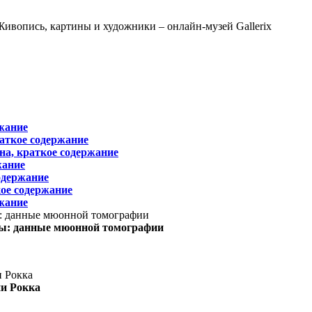
жание
раткое содержание
на, краткое содержание
жание
одержание
ое содержание
жание
ы: данные мюонной томографии
ни Рокка