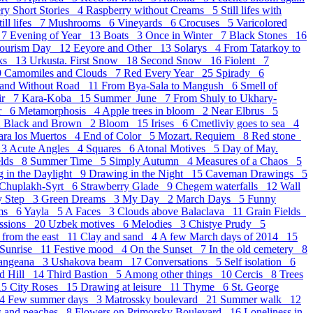
ry Short Stories 4
Raspberry without Creams 5
Still lifes with
ill lifes 7
Mushrooms 6
Vineyards 6
Crocuses 5
Varicolored
 7
Evening of Year 13
Boats 3
Once in Winter 7
Black Stones 16
Tourism Day 12
Eeyore and Other 13
Solarys 4
From Tatarkoy to
oks 13
Urkusta. First Snow 18
Second Snow 16
Fiolent 7
9
Camomiles and Clouds 7
Red Every Year 25
Spirady 6
 and Without Road 11
From Bya-Sala to Mangush 6
Smell of
ir 7
Kara-Koba 15
Summer_June 7
From Shuly to Ukhary-
er 6
Metamorphosis 4
Apple trees in bloom 2
Near Elbrus 5
2
Black and Brown 2
Bloom 15
Irises 6
Cmetliviy goes to sea 4
para los Muertos 4
End of Color 5
Mozart. Requiem 8
Red stone
 3
Acute Angles 4
Squares 6
Atonal Motives 5
Day of May.
elds 8
Summer Time 5
Simply Autumn 4
Measures of a Chaos 5
 in the Daylight 9
Drawing in the Night 15
Caveman Drawings 5
Chuplakh-Syrt 6
Strawberry Glade 9
Chegem waterfalls 12
Wall
y Step 3
Green Dreams 3
My Day 2
March Days 5
Funny
ams 6
Yayla 5
A Faces 3
Clouds above Balaclava 11
Grain Fields
essions 20
Uzbek motives 6
Melodies 3
Chistye Prudy 5
 from the east 11
Clay and sand 4
A few March days of 2014 15
 Sunrise 11
Festive mood 4
On the Sunset 7
In the old cemetery 8
langeana 3
Ushakova beam 17
Conversations 5
Self isolation 6
d Hill 14
Third Bastion 5
Аmong other things 10
Cercis 8
Trees
15
City Roses 15
Drawing at leisure 11
Thyme 6
St. George
14
Few summer days 3
Matrossky boulevard 21
Summer walk 12
s and peaches 8
Flowers on Primorsky Boulevard 16
Loneliness in