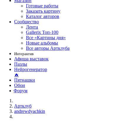
Магазин
Готовые работы
Заказать картину
Каталог авторов
Сообщество
Лента
Gallerix Топ-100
Все «Картины дня»
Новые альбомы
Все авторы Артклуба
Интерактив
Афиша выставок
Пазлы
Нейрогенератор
🔥
Пятнашки
Обои
Форум
Артклуб
andrewdyachkin