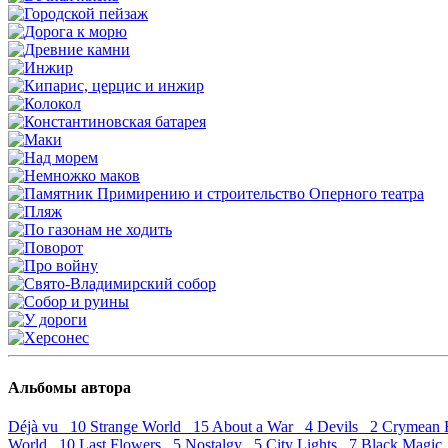
Альбомы автора
Déjà vu 10
Strange World 15
About a War 4
Devils 2
Crymean 
World 10
Last Flowers 5
Nostalgy 5
City Lights 7
Black Magi