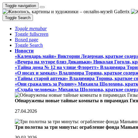
Toggle navigation
Toggle Search
Toggle menubar
Toggle fullscreen
Boxed page
Toggle Search
Новости
«Календарь майя» Виктории Ледерман, краткое содер
«Вечера на хуторе близ Диканьки» Николая Гоголя, к
«Тайна дома № 12 на улице Флоретт» Владимира Тори
«О носах и замка́х» Владимира Торина, краткое содер
«Тайны старой аптеки» Владимира Торина, краткое с
«Они сражались за Родину» Михаила Шолохова, кратк
«Судьба человека» Михаила Шолохова, краткое содер
Обнаружены новые тайные комнаты в пирамидах Гиз
27.04.2026
Три полотна за три минуты: ограбление фонда Манья
30.03.2026