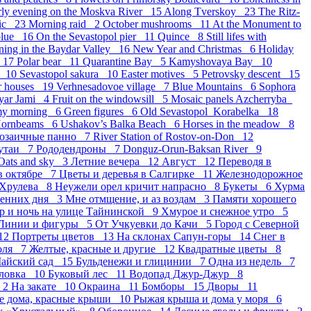
rly evening on the Moskva River 15
Along Tverskoy 23
The Ritz-
sic 23
Morning raid 2
October mushrooms 11
At the Monument to
blue 16
On the Sevastopol pier 11
Quince 8
Still lifes with
ning in the Baydar Valley 16
New Year and Christmas 6
Holiday
r 17
Polar bear 11
Quarantine Bay 5
Kamyshovaya Bay 10
k 10
Sevastopol sakura 10
Easter motives 5
Petrovsky descent 15
r houses 19
Verhnesadovoe village 7
Blue Mountains 6
Sophora
yar Jami 4
Fruit on the windowsill 5
Mosaic panels Azcherryba
my morning 6
Green figures 6
Old Sevastopol_Korabelka 18
ornbeams 6
Ushakov’s Balka Beach 6
Horses in the meadow 8
озаичные панно 7
River Station of Rostov-on-Don 12
утаи 7
Рододендроны 7
Donguz-Orun-Baksan River 9
Oats and sky 3
Летние вечера 12
Август 12
Переводя в
в октябре 7
Цветы и деревья в Салгирке 11
Железнодорожное
 Хрулева 8
Неужели орел кричит напрасно 8
Букеты 6
Хурма
сенних дня 3
Мне отмщение, и аз воздам 3
Памяти хорошего
р и ночь на улице Тайнинской 9
Хмурое и снежное утро 5
Линии и фигуры 5
От Учкуевки до Качи 5
Город с Северной
12
Портреты цветов 13
На склонах Сапун-горы 14
Снег в
оля 7
Желтые, красные и другие 12
Квадратные цветы 8
айский сад 15
Бульденежи и глицинии 7
Одна из недель 7
оловка 10
Буковый лес 11
Водопад Джур-Джур 8
 2
На закате 10
Окраина 11
Бомборы 15
Дворы 11
е дома, красные крыши 10
Рыжая крыша и дома у моря 6