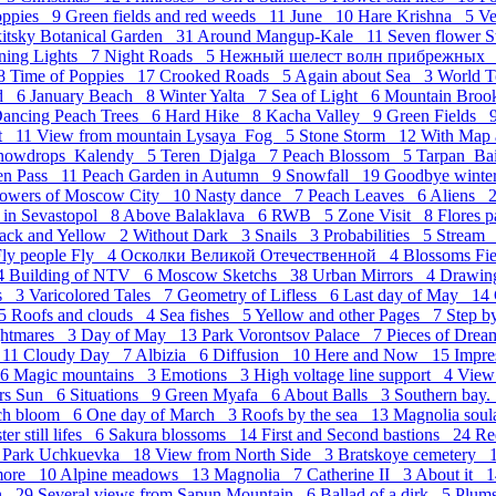
Poppies 9
Green fields and red weeds 11
June 10
Hare Krishna 5
Ve
kitsky Botanical Garden 31
Around Mangup-Kale 11
Seven flower St
ning Lights 7
Night Roads 5
Нежный шелест волн прибрежных
 8
Time of Poppies 17
Crooked Roads 5
Again about Sea 3
World 
nd 6
January Beach 8
Winter Yalta 7
Sea of Light 6
Mountain Bro
ancing Peach Trees 6
Hard Hike 8
Kacha Valley 9
Green Fields 
et 11
View from mountain Lysaya_Fog 5
Stone Storm 12
With Map
nowdrops_Kalendy 5
Teren_Djalga 7
Peach Blossom 5
Tarpan_Ba
ven Pass 11
Peach Garden in Autumn 9
Snowfall 19
Goodbye wint
owers of Moscow City 10
Nasty dance 7
Peach Leaves 6
Aliens 
 in Sevastopol 8
Above Balaklava 6
RWB 5
Zone Visit 8
Flores 
ack and Yellow 2
Without Dark 3
Snails 3
Probabilities 5
Stream
Fly people Fly 4
Осколки Великой Отечественной 4
Blossoms Fi
 4
Building of NTV 6
Moscow Sketchs 38
Urban Mirrors 4
Drawing
hs 3
Varicolored Tales 7
Geometry of Lifless 6
Last day of May 14
 5
Roofs and clouds 4
Sea fishes 5
Yellow and other Pages 7
Step b
ghtmares 3
Day of May 13
Park Vorontsov Palace 7
Pieces of Dre
 11
Cloudy Day 7
Albizia 6
Diffusion 10
Here and Now 15
Impr
 6
Magic mountains 3
Emotions 3
High voltage line support 4
View
ers Sun 6
Situations 9
Green Myafa 6
About Balls 3
Southern bay.
ch bloom 6
One day of March 3
Roofs by the sea 13
Magnolia sou
ter still lifes 6
Sakura blossoms 14
First and Second bastions 24
Re
7
Park Uchkuevka 18
View from North Side 3
Bratskoye cemetery 
more 10
Alpine meadows 13
Magnolia 7
Catherine II 3
About it 
in 29
Several views from Sapun Mountain 6
Ballad of a dirk 5
Plum