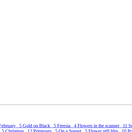
February 5
Gold on Black 5
Freesia 4
Flowers in the scanner 11
S
c 5
Christmas 12
Primroses 5
On a Sunset 5
Flower still lifes 10
P