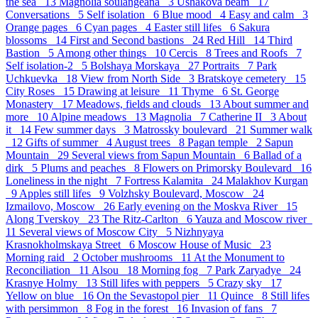
the sea 13
Magnolia soulangeana 3
Ushakova beam 17
Conversations 5
Self isolation 6
Blue mood 4
Easy and calm 3
Orange pages 6
Cyan pages 4
Easter still lifes 6
Sakura
blossoms 14
First and Second bastions 24
Red Hill 14
Third
Bastion 5
Аmong other things 10
Cercis 8
Trees and Roofs 7
Self isolation-2 5
Bolshaya Morskaya 27
Portraits 7
Park
Uchkuevka 18
View from North Side 3
Bratskoye cemetery 15
City Roses 15
Drawing at leisure 11
Thyme 6
St. George
Monastery 17
Meadows, fields and clouds 13
About summer and
more 10
Alpine meadows 13
Magnolia 7
Catherine II 3
About
it 14
Few summer days 3
Matrossky boulevard 21
Summer walk
12
Gifts of summer 4
August trees 8
Pagan temple 2
Sapun
Mountain 29
Several views from Sapun Mountain 6
Ballad of a
dirk 5
Plums and peaches 8
Flowers on Primorsky Boulevard 16
Loneliness in the night 7
Fortress Kalamita 24
Malakhov Kurgan
9
Apples still lifes 9
Volzhsky Boulevard, Moscow 24
Izmailovo, Moscow 26
Early evening on the Moskva River 15
Along Tverskoy 23
The Ritz-Carlton 6
Yauza and Moscow river
11
Several views of Moscow City 5
Nizhnyaya
Krasnokholmskaya Street 6
Moscow House of Music 23
Morning raid 2
October mushrooms 11
At the Monument to
Reconciliation 11
Alsou 18
Morning fog 7
Park Zaryadye 24
Krasnye Holmy 13
Still lifes with peppers 5
Crazy sky 17
Yellow on blue 16
On the Sevastopol pier 11
Quince 8
Still lifes
with persimmon 8
Fog in the forest 16
Invasion of fans 7