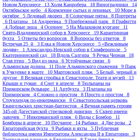
Новом Херсонесе 13
Холм Канробера 18
Виноградники 14
Октябрьское небо 4
Кормление сытых и ленивых 10
Море в
октябре 5
Ледовый дворец 8
Солнечные пятна 8
Портреты
6
Платаны 14
Андреевка 9
Прибрежный парк 8
Графитти
4
Добрые лица 4
Осеннее 5
На Малаховом кургане 11
Свято-Владимирский собор в Херсонесе 19
Карантинная
бухта 5
Ответы без вопросов 8
Вопросы без ответов 8
Встречая 25_й 3
Елка в Новом Херсонесе 5
«Вежливым
людям» 1
Александро-Невский собор в Симферополе 5
Екатерининский сад 18
Вдоль Салгира 9
Речка Черная 18
Стая птиц 5
Вид из окна 6
Устойчивые связи 6
Альминская долина 11
Поле Альминского сражения 9
Парк
в Учкуевке в марте 10
Мартовский пляж 5
Белый, черный и
другие 8
Великая стройка в Севастополе. Театр и музей 13
Крыши и туман 4
Снег в апреле 8
Тюльпаны на
Приморском бульваре 11
Артбухта 3
Платаны на
Приморском 4
Сложно о простом 8
Просто о простом 8
Стоунхендж по-инкермански 8
Севастопольская церковь
Евангельских христиан-баптистов 4
Вечная память героям
345-ой Дагестанской стрелковой дивизии 6
Сквер имени
лавочек 7
Инкерманский пляж 6
Виды с Бомбор 11
Бомборы в апреле 10
Песчаное 14
Рыбаки 4
Две розы 2
Евпаторийская бухта 9
Рыбаки и яхты 5
Публичная
библиотека имени Императора Александра II в Евпатории 3
Театральная площадь в Евпатории 8
Таких берут в