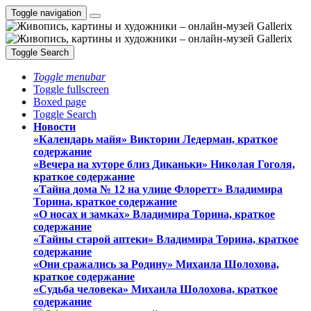
Toggle navigation
Toggle Search
Toggle menubar
Toggle fullscreen
Boxed page
Toggle Search
Новости
«Календарь майя» Виктории Ледерман, краткое
содержание
«Вечера на хуторе близ Диканьки» Николая Гоголя,
краткое содержание
«Тайна дома № 12 на улице Флоретт» Владимира
Торина, краткое содержание
«О носах и замка́х» Владимира Торина, краткое
содержание
«Тайны старой аптеки» Владимира Торина, краткое
содержание
«Они сражались за Родину» Михаила Шолохова,
краткое содержание
«Судьба человека» Михаила Шолохова, краткое
содержание