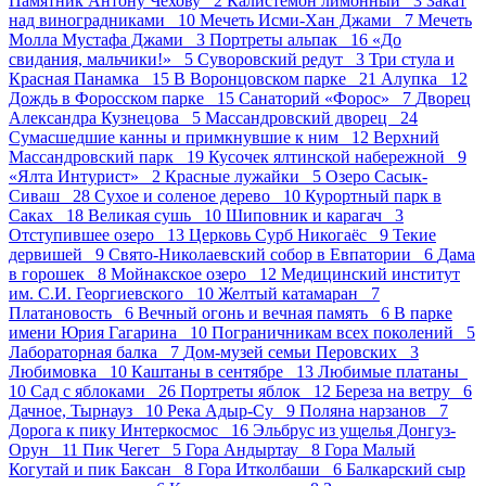
Памятник Антону Чехову 2
Калистемон лимонный 3
Закат
над виноградниками 10
Мечеть Исми-Хан Джами 7
Мечеть
Молла Мустафа Джами 3
Портреты альпак 16
«До
свидания, мальчики!» 5
Суворовский редут 3
Три стула и
Красная Панамка 15
В Воронцовском парке 21
Алупка 12
Дождь в Форосском парке 15
Санаторий «Форос» 7
Дворец
Александра Кузнецова 5
Массандровский дворец 24
Сумасшедшие канны и примкнувшие к ним 12
Верхний
Массандровский парк 19
Кусочек ялтинской набережной 9
«Ялта Интурист» 2
Красные лужайки 5
Озеро Сасык-
Сиваш 28
Сухое и соленое дерево 10
Курортный парк в
Саках 18
Великая сушь 10
Шиповник и карагач 3
Отступившее озеро 13
Церковь Сурб Никогаёс 9
Текие
дервишей 9
Свято-Николаевский собор в Евпатории 6
Дама
в горошек 8
Мойнакское озеро 12
Медицинский институт
им. С.И. Георгиевского 10
Желтый катамаран 7
Платановость 6
Вечный огонь и вечная память 6
В парке
имени Юрия Гагарина 10
Пограничникам всех поколений 5
Лабораторная балка 7
Дом-музей семьи Перовских 3
Любимовка 10
Каштаны в сентябре 13
Любимые платаны
10
Сад с яблоками 26
Портреты яблок 12
Береза на ветру 6
Дачное, Тырнауз 10
Река Адыр-Су 9
Поляна нарзанов 7
Дорога к пику Интеркосмос 16
Эльбрус из ущелья Донгуз-
Орун 11
Пик Чегет 5
Гора Андыртау 8
Гора Малый
Когутай и пик Баксан 8
Гора Итколбаши 6
Балкарский сыр