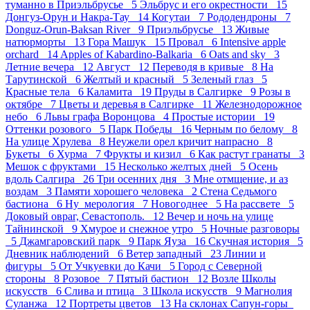
туманно в Приэльбрусье 5
Эльбрус и его окрестности 15
Донгуз-Орун и Накра-Тау 14
Когутаи 7
Рододендроны 7
Donguz-Orun-Baksan River 9
Приэльбрусье 13
Живые
натюрморты 13
Гора Машук 15
Провал 6
Intensive apple
orchard 14
Apples of Kabardino-Balkaria 6
Oats and sky 3
Летние вечера 12
Август 12
Переводя в кривые 8
На
Тарутинской 6
Желтый и красный 5
Зеленый глаз 5
Красные тела 6
Каламита 19
Пруды в Салгирке 9
Розы в
октябре 7
Цветы и деревья в Салгирке 11
Железнодорожное
небо 6
Львы графа Воронцова 4
Простые истории 19
Оттенки розового 5
Парк Победы 16
Черным по белому 8
На улице Хрулева 8
Неужели орел кричит напрасно 8
Букеты 6
Хурма 7
Фрукты и кизил 6
Как растут гранаты 3
Мешок с фруктами 15
Несколько желтых дней 5
Осень
вдоль Салгира 26
Три осенних дня 3
Мне отмщение, и аз
воздам 3
Памяти хорошего человека 2
Стена Седьмого
бастиона 6
Ну_мерология 7
Новогоднее 5
На рассвете 5
Доковый овраг, Севастополь. 12
Вечер и ночь на улице
Тайнинской 9
Хмурое и снежное утро 5
Ночные разговоры
5
Джамгаровский парк 9
Парк Яуза 16
Скучная история 5
Дневник наблюдений 6
Ветер западный 23
Линии и
фигуры 5
От Учкуевки до Качи 5
Город с Северной
стороны 8
Розовое 7
Пятый бастион 12
Возле Школы
искусств 6
Слива и птица 3
Школа искусств 9
Магнолия
Суланжа 12
Портреты цветов 13
На склонах Сапун-горы