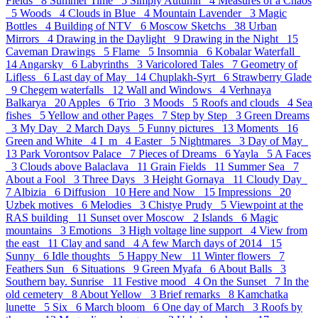
Fields 8
Summer Time 5
Simply Autumn 4
Measures of a Chaos
5
Woods 4
Clouds in Blue 4
Mountain Lavender 3
Magic
Bottles 4
Building of NTV 6
Moscow Sketchs 38
Urban
Mirrors 4
Drawing in the Daylight 9
Drawing in the Night 15
Caveman Drawings 5
Flame 5
Insomnia 6
Kobalar Waterfall
14
Angarsky 6
Labyrinths 3
Varicolored Tales 7
Geometry of
Lifless 6
Last day of May 14
Chuplakh-Syrt 6
Strawberry Glade
9
Chegem waterfalls 12
Wall and Windows 4
Verhnaya
Balkarya 20
Apples 6
Trio 3
Moods 5
Roofs and clouds 4
Sea
fishes 5
Yellow and other Pages 7
Step by Step 3
Green Dreams
3
My Day 2
March Days 5
Funny pictures 13
Moments 16
Green and White 4
I_m 4
Easter 5
Nightmares 3
Day of May
13
Park Vorontsov Palace 7
Pieces of Dreams 6
Yayla 5
A Faces
3
Clouds above Balaclava 11
Grain Fields 11
Summer Sea 7
About a Fool 3
Three Days 3
Height Gornaya 11
Cloudy Day
7
Albizia 6
Diffusion 10
Here and Now 15
Impressions 20
Uzbek motives 6
Melodies 3
Chistye Prudy 5
Viewpoint at the
RAS building 11
Sunset over Moscow 2
Islands 6
Magic
mountains 3
Emotions 3
High voltage line support 4
View from
the east 11
Clay and sand 4
A few March days of 2014 15
Sunny 6
Idle thoughts 5
Happy New 11
Winter flowers 7
Feathers Sun 6
Situations 9
Green Myafa 6
About Balls 3
Southern bay. Sunrise 11
Festive mood 4
On the Sunset 7
In the
old cemetery 8
About Yellow 3
Brief remarks 8
Kamchatka
lunette 5
Six 6
March bloom 6
One day of March 3
Roofs by