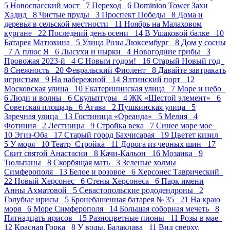
5
Новоспасский мост 7
Переход 6
Dominion Tower Захи
Хадид 8
Чистые пруды 3
Проспект Победы 8
Дома и
деревья в сельской местности 11
Ноябрь на Малаховом
кургане 22
Последний день осени 14
В Ушаковой балке 10
Батарея Матюхина 5
Улица Розы Люксембург 8
Дом у сосны
7
А плюс Я 6
Лысухи и нырки 4
Новогодние грибы 3
Провожая 2023-й 4
С Новым годом! 16
Старый Новый год
8
Снежность 20
Февральский Фиолент 8
Давайте завтракать
игристым 9
На набережной 14
Ялтинский порт 12
Московская улица 10
Екатерининская улица 7
Море и небо
6
Люди и волны 6
Скульптуры 4
ЖК «Шестой элемент» 6
Советская площадь 6
Агава 2
Пушкинская улица 5
Заречная улица 13
Гостиница «Ореанда» 5
Мелия 4
Фотиния 2
Лестницы 9
Стройка века 7
Синее море мое
10
Эгиз-Оба 17
Старый город Бахчисарая 19
Цветет кизил
5
У моря 10
Театр_Стройка 11
Дорога из черных шин 17
Скит святой Анастасии 8
Качи-Кальон 16
Мозаика 9
Тюльпаны 8
Скорбящая мать 3
Зеленые холмы
Симферополя 13
Белое и розовое 6
Херсонес Таврический
22
Новый Херсонес 6
Стены Херсонеса 6
Парк имени
Анны Ахматовой 5
Севастопольские рододендроны 2
Голубые ирисы 5
Бронебашенная батарея № 35 21
На краю
моря 6
Море Симферополя 14
Большая соборная мечеть 8
Пятнадцать ирисов 15
Разноцветные пионы 11
Розы в мае
12
Красная Горка 8
У воды. Балаклава 11
Вид сверху.