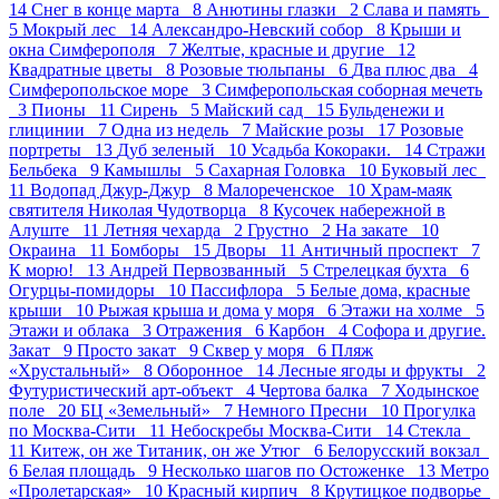
14
Снег в конце марта 8
Анютины глазки 2
Слава и память
5
Мокрый лес 14
Александро-Невский собор 8
Крыши и
окна Симферополя 7
Желтые, красные и другие 12
Квадратные цветы 8
Розовые тюльпаны 6
Два плюс два 4
Симферопольское море 3
Симферопольская соборная мечеть
3
Пионы 11
Сирень 5
Майский сад 15
Бульденежи и
глицинии 7
Одна из недель 7
Майские розы 17
Розовые
портреты 13
Дуб зеленый 10
Усадьба Кокораки. 14
Стражи
Бельбека 9
Камышлы 5
Сахарная Головка 10
Буковый лес
11
Водопад Джур-Джур 8
Малореченское 10
Храм-маяк
святителя Николая Чудотворца 8
Кусочек набережной в
Алуште 11
Летняя чехарда 2
Грустно 2
На закате 10
Окраина 11
Бомборы 15
Дворы 11
Античный проспект 7
К морю! 13
Андрей Первозванный 5
Стрелецкая бухта 6
Огурцы-помидоры 10
Пасcифлора 5
Белые дома, красные
крыши 10
Рыжая крыша и дома у моря 6
Этажи на холме 5
Этажи и облака 3
Отражения 6
Карбон 4
Софора и другие.
Закат 9
Просто закат 9
Сквер у моря 6
Пляж
«Хрустальный» 8
Оборонное 14
Лесные ягоды и фрукты 2
Футуристический арт-объект 4
Чертова балка 7
Ходынское
поле 20
БЦ «Земельный» 7
Немного Пресни 10
Прогулка
по Москва-Сити 11
Небоскребы Москва-Сити 14
Стекла
11
Китеж, он же Титаник, он же Утюг 6
Белорусский вокзал
6
Белая площадь 9
Несколько шагов по Остоженке 13
Метро
«Пролетарская» 10
Красный кирпич 8
Крутицкое подворье