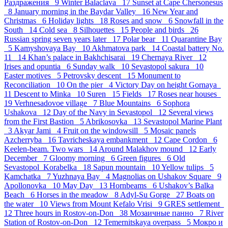
Раздражения 9
Winter Balaclava 17
Sunset at Cape Chersonesus
8
January morning in the Baydar Valley 16
New Year and
Christmas 6
Holiday lights 18
Roses and snow 6
Snowfall in the
South 14
Cold sea 8
Silhouettes 15
People and birds 26
Russian spring seven years later 17
Polar bear 11
Quarantine Bay
5
Kamyshovaya Bay 10
Akhmatova park 14
Coastal battery No.
11 14
Khan’s palace in Bakhchisarai 19
Chernaya River 12
Irises and opuntia 6
Sunday walk 10
Sevastopol sakura 10
Easter motives 5
Petrovsky descent 15
Monument to
Reconciliation 10
On the pier 4
Victory Day on height Gornaya
11
Descent to Minka 10
Suren 15
Fields 17
Roses near houses
19
Verhnesadovoe village 7
Blue Mountains 6
Sophora
Ushakova 12
Day of the Navy in Sevastopol 12
Several views
from the First Bastion 5
Abrikosovka 13
Sevastopol Marine Plant
3
Akyar Jami 4
Fruit on the windowsill 5
Mosaic panels
Azcherryba 16
Tavricheskaya embankment 12
Cape Cordon 6
Keelen-beam. Two wars 14
Around Malakhov mound 12
Early
December 7
Gloomy morning 6
Green figures 6
Old
Sevastopol_Korabelka 18
Sapun mountain 10
Yellow tulips 5
Kamchatka 7
Yuzhnaya Bay 4
Magnolias on Ushakov Square 9
Apollonovka 10
May Day 13
Hornbeams 6
Ushakov’s Balka
Beach 6
Horses in the meadow 8
Adyl-Su Gorge 27
Boats on
the water 10
Views from Mount Kefalo Vrisi 9
GRES settlement
12
Three hours in Rostov-on-Don 38
Мозаичные панно 7
River
Station of Rostov-on-Don 12
Temernitskaya overpass 5
Мокро и