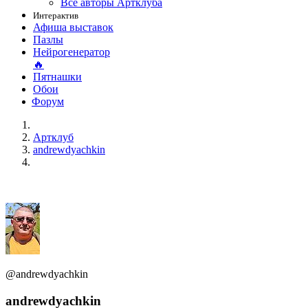
Все авторы Артклуба
Интерактив
Афиша выставок
Пазлы
Нейрогенератор
🔥
Пятнашки
Обои
Форум
Артклуб
andrewdyachkin
@andrewdyachkin
andrewdyachkin