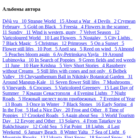
Альбомы автора
Déjà vu 10
Strange World 15
About a War 4
Devils 2
Crymean
February 5
Gold on Black 5
Freesia 4
Flowers in the scanner
11
Sundry 11
Wind is western, gusty 7
Velvet Season 12
Varicoloured World 10
Last Flowers 5
Nostalgy 5
City Lights
7
Black Magic 5
Christmas 12
Primroses 5
On a Sunset 5
Flower still lifes 10
Port 5
April sea 5
Reed on wind 5
Almond
5
Peaches bloom again 6
Ay-Petrinskaya Yayla 19
Around
Lubimovka 10
In Search of Poppies 9
Green fields and red weeds
11
June 10
Hare Krishna 5
Very Short Stories 4
Raspberry
without Creams 5
Still lifes with cones and not only 6
Belbek
Valley 19
Chrysanthemum Ball in Nikitsky Botanical Garden 31
Around Mangup-Kale 11
Seven flower Still lifes 7
Mushrooms
6
Vineyards 6
Crocuses 5
Varicolored Greenery 15
Last Day of
Summer 7
Крыши Севастополя 4
Evening Lights 7
Night
Roads 5
Нежный шелест волн прибрежных 7
Evening of Year
13
Boats 3
Once in Winter 7
Black Stones 16
Early Spring 4
In the Fog 5
Had a Nice Day 20
Frog and Other 8
Time of
Poppies 17
Crooked Roads 5
Again about Sea 3
World Tourism
Day 12
Eeyore and Other 13
Solarys 4
From Tatarkoy to
Bakhchisaray 12
Cold Sea 5
Fat Point 18
Lights 4
Last
Weekend 6
January Beach 8
Winter Yalta 7
Sea of Light 6
Mountain Brooks 13
Urkusta. First Snow 18
Second Snow 16