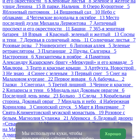
и его окрестности 6
Кленовые листья 8
Зеленое и желтое на
улице Ленина 15
В парке. Нальчик 8
Озеро Курортное 5
Яблоневый питомник 14
Вишневый сад 10
Небо с
облаками 4
Чегемские водопады в октябре 13
Место
последней дуэли Михаила Лермонтова 7
Античный
проспект и его окрестности 11
Башни 7
365-я зенитная
батарея 18
Взрыв 4
Красный, зеленый и желтый 13
Сосны
и тени 7
Деревья в солнечный день 11
Солнечные листья 7
Розовые розы 7
Университет 6
Липовая аллея 5
Зеленые
ретрансляторы 3
Платанище 2
Пруды. Салгирка 5
Настроения 6
Хризантемы в ноябре 4
Памятник
Александру Казарскому, бригу «Меркурий» и его команде 5
Маклюра 3
Театр и красные крыши 3
Артбухта. Новострой
3
Не знаю 4
Синее с зеленым 3
Первый снег 5
Снег на
Малаховом кургане 22
Первое января 6
А бабочка... 2
Глазки 3
Снегопад 5
Третий лишний 3
Черное и красное
2
Кипарисы и тени 6
Миндаль над Доковым оврагом 6
Последний день зимы 23
Больно 3
Следы 3
Корабельная
сторона. Доковый овраг 7
Миндаль и небо 4
Набережная
Корнилова 3
Синопский спуск 5
Март в Инкермане 7
Свято-Климентовский мужской монастырь 19
Розовое с
белым. Магнолия Суланжа 21
Абрикоса 6
Ледовый дворец
«Севастополь» 11
Мартовский кизил 4
Дергачи 4
Апрель
на Матросском бульваре 10
Екатерининский сквер 5
Мы используем куки, чтобы
Хорошо
Адмирал Сенявин 7
Ветки и крыши 4
Охота на тюльпаны
пользоваться сайтом было удобно