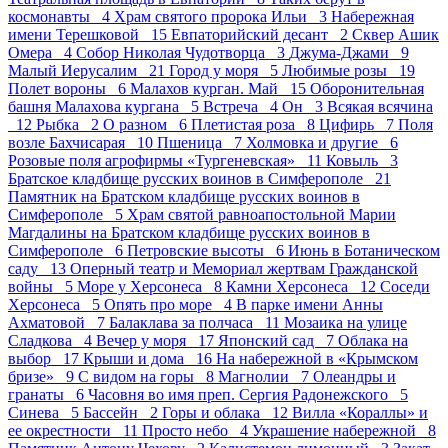
космонавты 4
Храм святого пророка Ильи 3
Набережная
имени Терешковой 15
Евпаторийский десант 2
Сквер Ашик
Омера 4
Собор Николая Чудотворца 3
Джума-Джами 9
Малый Иерусалим 21
Город у моря 5
Любимые розы 19
Полет вороны 6
Малахов курган. Май 15
Оборонительная
башня Малахова кургана 5
Встреча 4
Он 3
Всякая всячина
12
Рыбка 2
О разном 6
Плетистая роза 8
Цифирь 7
Поля
возле Бахчисарая 10
Пшеница 7
Холмовка и другие 6
Розовые поля агрофирмы «Тургеневская» 11
Ковыль 3
Братское кладбище русских воинов в Симферополе 21
Памятник на Братском кладбище русских воинов в
Симферополе 5
Храм святой равноапостольной Марии
Магдалины на Братском кладбище русских воинов в
Симферополе 6
Петровские высоты 6
Июнь в Ботаническом
саду 13
Оперный театр и Мемориал жертвам Гражданской
войны 5
Море у Херсонеса 8
Камни Херсонеса 12
Соседи
Херсонеса 5
Опять про море 4
В парке имени Анны
Ахматовой 7
Балаклава за полчаса 11
Мозаика на улице
Сладкова 4
Вечер у моря 17
Японский сад 7
Облака на
выбор 17
Крыши и дома 16
На набережной в «Крымском
бризе» 9
С видом на горы 8
Магнолии 7
Олеандры и
гранаты 6
Часовня во имя преп. Сергия Радонежского 5
Синева 5
Бассейн 2
Горы и облака 12
Вилла «Кораллы» и
ее окрестности 11
Просто небо 4
Украшение набережной 8