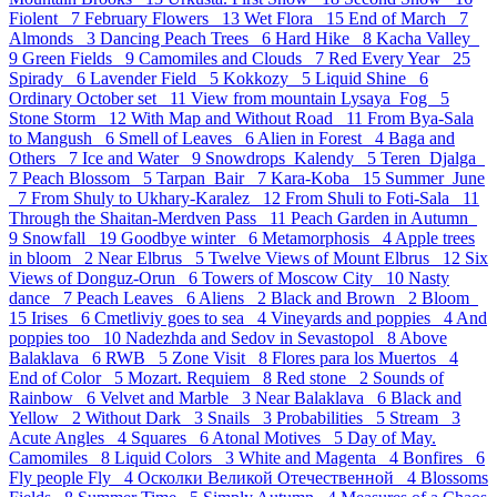
Fiolent 7
February Flowers 13
Wet Flora 15
End of March 7
Almonds 3
Dancing Peach Trees 6
Hard Hike 8
Kacha Valley
9
Green Fields 9
Camomiles and Clouds 7
Red Every Year 25
Spirady 6
Lavender Field 5
Kokkozy 5
Liquid Shine 6
Ordinary October set 11
View from mountain Lysaya_Fog 5
Stone Storm 12
With Map and Without Road 11
From Bya-Sala
to Mangush 6
Smell of Leaves 6
Alien in Forest 4
Baga and
Others 7
Ice and Water 9
Snowdrops_Kalendy 5
Teren_Djalga
7
Peach Blossom 5
Tarpan_Bair 7
Kara-Koba 15
Summer_June
7
From Shuly to Ukhary-Karalez 12
From Shuli to Foti-Sala 11
Through the Shaitan-Merdven Pass 11
Peach Garden in Autumn
9
Snowfall 19
Goodbye winter 6
Metamorphosis 4
Apple trees
in bloom 2
Near Elbrus 5
Twelve Views of Mount Elbrus 12
Six
Views of Donguz-Orun 6
Towers of Moscow City 10
Nasty
dance 7
Peach Leaves 6
Aliens 2
Black and Brown 2
Bloom
15
Irises 6
Cmetliviy goes to sea 4
Vineyards and poppies 4
And
poppies too 10
Nadezhda and Sedov in Sevastopol 8
Above
Balaklava 6
RWB 5
Zone Visit 8
Flores para los Muertos 4
End of Color 5
Mozart. Requiem 8
Red stone 2
Sounds of
Rainbow 6
Velvet and Marble 3
Near Balaklava 6
Black and
Yellow 2
Without Dark 3
Snails 3
Probabilities 5
Stream 3
Acute Angles 4
Squares 6
Atonal Motives 5
Day of May.
Camomiles 8
Liquid Colors 3
White and Magenta 4
Bonfires 6
Fly people Fly 4
Осколки Великой Отечественной 4
Blossoms