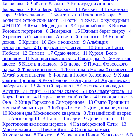
Балаклава 8
Чайки и баклан 7
Виноградники и розы.
Балаклава 7
Юго-Запад Москвы 13
Рассвет 4
Поклонная
гора 9
Металлолом 21
Фонтаны на Поклонной горе 5
Большой Устьинский мост 5
Гости 4
Ужас, Но культурный
4
МГПУ 3
Яуза в Медведково 9
Страшный кот 3
Восемь
Розовых портретов 8
Демерджи 15
Южный берег сверху 4
Херсонес в Севастополе. Античный проспект 13
Ночной
дождь 5
Крыши 10
Дом с кошками 9
Альбиция
ленкоранская 4
Городские скульптуры 10
Июнь в Парке
Победы 12
Симеиз 17
Сдаю жилье 11
Курзал. Все в
прошлом 11
Кипарисовая аллея 7
Олеандры 5
Симеизское
шоссе 5
Кафе в прошлом 3
В парке 9
Пруды Форосского
парка 8
Форосский пляж 4
Лестницы в Новом Херсонесе 4
Музей христианства 6
Фонтан в Новом Херсонесе 9
Храм
Святой Троицы 9
Река Героон 6
Алушта 21
Алуштинская
набережная 13
Желтый парашют 5
Советская площадь в
Алуште 7
Птицы 6
Поляна сказок 5
Про Симферополь 13
Карта России 4
Петро-Павловский собор 4
Разноцветное 3
Она 2
Улица Горького в Симферополе 13
Свято-Троицкий
женский монастырь 3
Кебир-Джами 2
Дома, крыши, яхты
10
Колоннады Московского квартала 8
Ливадийский дворец
15
Александр III 3
Парк в Ливадии 9
Двое и волны 11
Крестовоздвиженская церковь 4
На набережной Ялты 13
Море и чайки 15
Пляж в Ялте 4
Стройка на мысе
Хрустальном 8
На углу 6
Харчевня в Новом Херсонесе 6
В