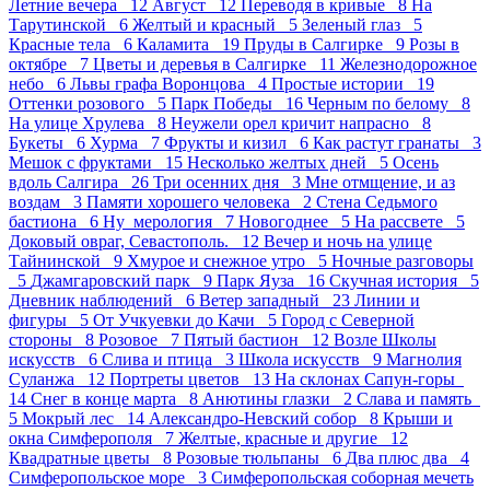
Летние вечера 12
Август 12
Переводя в кривые 8
На
Тарутинской 6
Желтый и красный 5
Зеленый глаз 5
Красные тела 6
Каламита 19
Пруды в Салгирке 9
Розы в
октябре 7
Цветы и деревья в Салгирке 11
Железнодорожное
небо 6
Львы графа Воронцова 4
Простые истории 19
Оттенки розового 5
Парк Победы 16
Черным по белому 8
На улице Хрулева 8
Неужели орел кричит напрасно 8
Букеты 6
Хурма 7
Фрукты и кизил 6
Как растут гранаты 3
Мешок с фруктами 15
Несколько желтых дней 5
Осень
вдоль Салгира 26
Три осенних дня 3
Мне отмщение, и аз
воздам 3
Памяти хорошего человека 2
Стена Седьмого
бастиона 6
Ну_мерология 7
Новогоднее 5
На рассвете 5
Доковый овраг, Севастополь. 12
Вечер и ночь на улице
Тайнинской 9
Хмурое и снежное утро 5
Ночные разговоры
5
Джамгаровский парк 9
Парк Яуза 16
Скучная история 5
Дневник наблюдений 6
Ветер западный 23
Линии и
фигуры 5
От Учкуевки до Качи 5
Город с Северной
стороны 8
Розовое 7
Пятый бастион 12
Возле Школы
искусств 6
Слива и птица 3
Школа искусств 9
Магнолия
Суланжа 12
Портреты цветов 13
На склонах Сапун-горы
14
Снег в конце марта 8
Анютины глазки 2
Слава и память
5
Мокрый лес 14
Александро-Невский собор 8
Крыши и
окна Симферополя 7
Желтые, красные и другие 12
Квадратные цветы 8
Розовые тюльпаны 6
Два плюс два 4
Симферопольское море 3
Симферопольская соборная мечеть