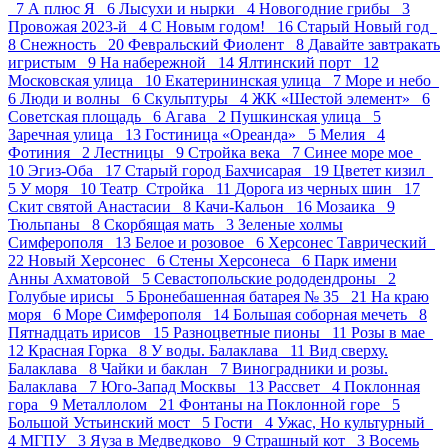
7
А плюс Я 6
Лысухи и нырки 4
Новогодние грибы 3
Провожая 2023-й 4
С Новым годом! 16
Старый Новый год
8
Снежность 20
Февральский Фиолент 8
Давайте завтракать
игристым 9
На набережной 14
Ялтинский порт 12
Московская улица 10
Екатерининская улица 7
Море и небо
6
Люди и волны 6
Скульптуры 4
ЖК «Шестой элемент» 6
Советская площадь 6
Агава 2
Пушкинская улица 5
Заречная улица 13
Гостиница «Ореанда» 5
Мелия 4
Фотиния 2
Лестницы 9
Стройка века 7
Синее море мое
10
Эгиз-Оба 17
Старый город Бахчисарая 19
Цветет кизил
5
У моря 10
Театр_Стройка 11
Дорога из черных шин 17
Скит святой Анастасии 8
Качи-Кальон 16
Мозаика 9
Тюльпаны 8
Скорбящая мать 3
Зеленые холмы
Симферополя 13
Белое и розовое 6
Херсонес Таврический
22
Новый Херсонес 6
Стены Херсонеса 6
Парк имени
Анны Ахматовой 5
Севастопольские рододендроны 2
Голубые ирисы 5
Бронебашенная батарея № 35 21
На краю
моря 6
Море Симферополя 14
Большая соборная мечеть 8
Пятнадцать ирисов 15
Разноцветные пионы 11
Розы в мае
12
Красная Горка 8
У воды. Балаклава 11
Вид сверху.
Балаклава 8
Чайки и баклан 7
Виноградники и розы.
Балаклава 7
Юго-Запад Москвы 13
Рассвет 4
Поклонная
гора 9
Металлолом 21
Фонтаны на Поклонной горе 5
Большой Устьинский мост 5
Гости 4
Ужас, Но культурный
4
МГПУ 3
Яуза в Медведково 9
Страшный кот 3
Восемь