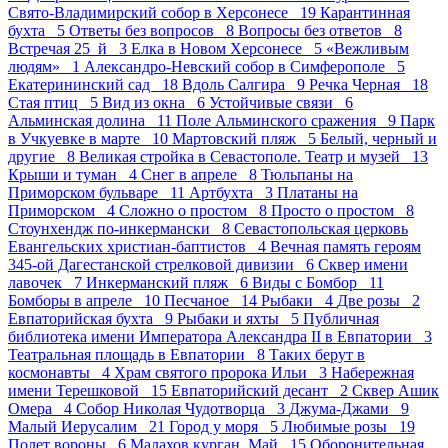
Свято-Владимирский собор в Херсонесе 19
Карантинная
бухта 5
Ответы без вопросов 8
Вопросы без ответов 8
Встречая 25_й 3
Елка в Новом Херсонесе 5
«Вежливым
людям» 1
Александро-Невский собор в Симферополе 5
Екатерининский сад 18
Вдоль Салгира 9
Речка Черная 18
Стая птиц 5
Вид из окна 6
Устойчивые связи 6
Альминская долина 11
Поле Альминского сражения 9
Парк
в Учкуевке в марте 10
Мартовский пляж 5
Белый, черный и
другие 8
Великая стройка в Севастополе. Театр и музей 13
Крыши и туман 4
Снег в апреле 8
Тюльпаны на
Приморском бульваре 11
Артбухта 3
Платаны на
Приморском 4
Сложно о простом 8
Просто о простом 8
Стоунхендж по-инкермански 8
Севастопольская церковь
Евангельских христиан-баптистов 4
Вечная память героям
345-ой Дагестанской стрелковой дивизии 6
Сквер имени
лавочек 7
Инкерманский пляж 6
Виды с Бомбор 11
Бомборы в апреле 10
Песчаное 14
Рыбаки 4
Две розы 2
Евпаторийская бухта 9
Рыбаки и яхты 5
Публичная
библиотека имени Императора Александра II в Евпатории 3
Театральная площадь в Евпатории 8
Таких берут в
космонавты 4
Храм святого пророка Ильи 3
Набережная
имени Терешковой 15
Евпаторийский десант 2
Сквер Ашик
Омера 4
Собор Николая Чудотворца 3
Джума-Джами 9
Малый Иерусалим 21
Город у моря 5
Любимые розы 19
Полет вороны 6
Малахов курган. Май 15
Оборонительная