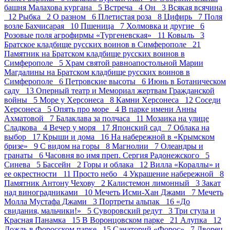
башня Малахова кургана 5
Встреча 4
Он 3
Всякая всячина
12
Рыбка 2
О разном 6
Плетистая роза 8
Цифирь 7
Поля
возле Бахчисарая 10
Пшеница 7
Холмовка и другие 6
Розовые поля агрофирмы «Тургеневская» 11
Ковыль 3
Братское кладбище русских воинов в Симферополе 21
Памятник на Братском кладбище русских воинов в
Симферополе 5
Храм святой равноапостольной Марии
Магдалины на Братском кладбище русских воинов в
Симферополе 6
Петровские высоты 6
Июнь в Ботаническом
саду 13
Оперный театр и Мемориал жертвам Гражданской
войны 5
Море у Херсонеса 8
Камни Херсонеса 12
Соседи
Херсонеса 5
Опять про море 4
В парке имени Анны
Ахматовой 7
Балаклава за полчаса 11
Мозаика на улице
Сладкова 4
Вечер у моря 17
Японский сад 7
Облака на
выбор 17
Крыши и дома 16
На набережной в «Крымском
бризе» 9
С видом на горы 8
Магнолии 7
Олеандры и
гранаты 6
Часовня во имя преп. Сергия Радонежского 5
Синева 5
Бассейн 2
Горы и облака 12
Вилла «Кораллы» и
ее окрестности 11
Просто небо 4
Украшение набережной 8
Памятник Антону Чехову 2
Калистемон лимонный 3
Закат
над виноградниками 10
Мечеть Исми-Хан Джами 7
Мечеть
Молла Мустафа Джами 3
Портреты альпак 16
«До
свидания, мальчики!» 5
Суворовский редут 3
Три стула и
Красная Панамка 15
В Воронцовском парке 21
Алупка 12
Дождь в Форосском парке 15
Санаторий «Форос» 7
Дворец