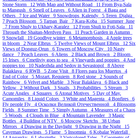
Stone Storm 12
With Map and Without Road 11
From Bya-Sala
to Mangush 6
Smell of Leaves 6
Alien in Forest 4
Baga and
Others 7
Ice and Water 9
Snowdrops_Kalendy 5
Teren_Djalga
7
Peach Blossom 5
Tarpan_Bair 7
Kara-Koba 15
Summer_June
7
From Shuly to Ukhary-Karalez 12
From Shuli to Foti-Sala 11
Through the Shaitan-Merdven Pass 11
Peach Garden in Autumn
9
Snowfall 19
Goodbye winter 6
Metamorphosis 4
Apple trees
in bloom 2
Near Elbrus 5
Twelve Views of Mount Elbrus 12
Six
Views of Donguz-Orun 6
Towers of Moscow City 10
Nasty
dance 7
Peach Leaves 6
Aliens 2
Black and Brown 2
Bloom
15
Irises 6
Cmetliviy goes to sea 4
Vineyards and poppies 4
And
poppies too 10
Nadezhda and Sedov in Sevastopol 8
Above
Balaklava 6
RWB 5
Zone Visit 8
Flores para los Muertos 4
End of Color 5
Mozart. Requiem 8
Red stone 2
Sounds of
Rainbow 6
Velvet and Marble 3
Near Balaklava 6
Black and
Yellow 2
Without Dark 3
Snails 3
Probabilities 5
Stream 3
Acute Angles 4
Squares 6
Atonal Motives 5
Day of May.
Camomiles 8
Liquid Colors 3
White and Magenta 4
Bonfires 6
Fly people Fly 4
Осколки Великой Отечественной 4
Blossoms
Fields 8
Summer Time 5
Simply Autumn 4
Measures of a Chaos
5
Woods 4
Clouds in Blue 4
Mountain Lavender 3
Magic
Bottles 4
Building of NTV 6
Moscow Sketchs 38
Urban
Mirrors 4
Drawing in the Daylight 9
Drawing in the Night 15
Caveman Drawings 5
Flame 5
Insomnia 6
Kobalar Waterfall
14
Angarsky 6
Labyrinths 3
Varicolored Tales 7
Geometry of