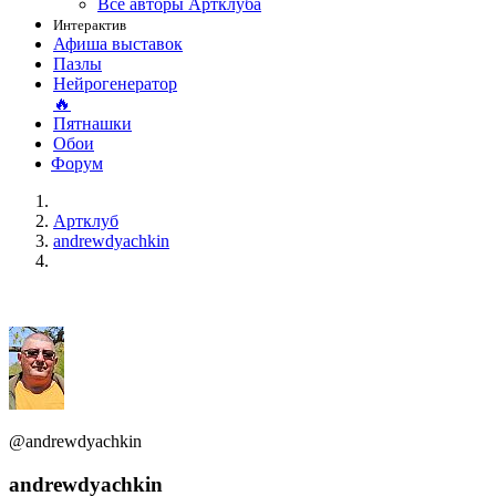
Все авторы Артклуба
Интерактив
Афиша выставок
Пазлы
Нейрогенератор
🔥
Пятнашки
Обои
Форум
Артклуб
andrewdyachkin
@andrewdyachkin
andrewdyachkin