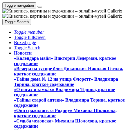
Toggle navigation
Toggle Search
Toggle menubar
Toggle fullscreen
Boxed page
Toggle Search
Новости
«Календарь майя» Виктории Ледерман, краткое
содержание
«Вечера на хуторе близ Диканьки» Николая Гоголя,
краткое содержание
«Тайна дома № 12 на улице Флоретт» Владимира
Торина, краткое содержание
«О носах и замка́х» Владимира Торина, краткое
содержание
«Тайны старой аптеки» Владимира Торина, краткое
содержание
«Они сражались за Родину» Михаила Шолохова,
краткое содержание
«Судьба человека» Михаила Шолохова, краткое
содержание