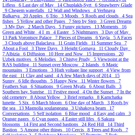
Lifless 6
Last day of May 14
Chuplakh-Syrt 6
Strawberry Glade
9
Chegem waterfalls 12
Wall and Windows 4
Verhnaya
Balkarya 20
Apples 6
Trio 3
Moods 5
Roofs and clouds 4
Sea
fishes 5
Yellow and other Pages 7
Step by Step 3
Green Dreams
3
My Day 2
March Days 5
Funny pictures 13
Moments 16
Green and White 4
I_m 4
Easter 5
Nightmares 3
Day of May
13
Park Vorontsov Palace 7
Pieces of Dreams 6
Yayla 5
A Faces
3
Clouds above Balaclava 11
Grain Fields 11
Summer Sea 7
About a Fool 3
Three Days 3
Height Gornaya 11
Cloudy Day
7
Albizia 6
Diffusion 10
Here and Now 15
Impressions 20
Uzbek motives 6
Melodies 3
Chistye Prudy 5
Viewpoint at the
RAS building 11
Sunset over Moscow 2
Islands 6
Magic
mountains 3
Emotions 3
High voltage line support 4
View from
the east 11
Clay and sand 4
A few March days of 2014 15
Sunny 6
Idle thoughts 5
Happy New 11
Winter flowers 7
Feathers Sun 6
Situations 9
Green Myafa 6
About Balls 3
Southern bay. Sunrise 11
Festive mood 4
On the Sunset 7
In the
old cemetery 8
About Yellow 3
Brief remarks 8
Kamchatka
lunette 5
Six 6
March bloom 6
One day of March 3
Roofs by
the sea 13
Magnolia soulangeana 3
Ushakova beam 17
Conversations 5
Self isolation 6
Blue mood 4
Easy and calm 3
Orange pages 6
Cyan pages 4
Easter still lifes 6
Sakura
blossoms 14
First and Second bastions 24
Red Hill 14
Third
Bastion 5
Аmong other things 10
Cercis 8
Trees and Roofs 7