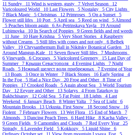
11
Sundry 11
Wind is western, gusty 7
Velvet Season 12
Varicoloured World 10
Last Flowers 5
Nostalgy 5
City Lights
7
Black Magic 5
Christmas 12
Primroses 5
On a Sunset 5
Flower still lifes 10
Port 5
April sea 5
Reed on wind 5
Almond
5
Peaches bloom again 6
Ay-Petrinskaya Yayla 19
Around
Lubimovka 10
In Search of Poppies 9
Green fields and red weeds
11
June 10
Hare Krishna 5
Very Short Stories 4
Raspberry
without Creams 5
Still lifes with cones and not only 6
Belbek
Valley 19
Chrysanthemum Ball in Nikitsky Botanical Garden 31
Around Mangup-Kale 11
Seven flower Still lifes 7
Mushrooms
6
Vineyards 6
Crocuses 5
Varicolored Greenery 15
Last Day of
Summer 7
Крыши Севастополя 4
Evening Lights 7
Night
Roads 5
Нежный шелест волн прибрежных 7
Evening of Year
13
Boats 3
Once in Winter 7
Black Stones 16
Early Spring 4
In the Fog 5
Had a Nice Day 20
Frog and Other 8
Time of
Poppies 17
Crooked Roads 5
Again about Sea 3
World Tourism
Day 12
Eeyore and Other 13
Solarys 4
From Tatarkoy to
Bakhchisaray 12
Cold Sea 5
Fat Point 18
Lights 4
Last
Weekend 6
January Beach 8
Winter Yalta 7
Sea of Light 6
Mountain Brooks 13
Urkusta. First Snow 18
Second Snow 16
Fiolent 7
February Flowers 13
Wet Flora 15
End of March 7
Almonds 3
Dancing Peach Trees 6
Hard Hike 8
Kacha Valley
9
Green Fields 9
Camomiles and Clouds 7
Red Every Year 25
Spirady 6
Lavender Field 5
Kokkozy 5
Liquid Shine 6
Ordinary October set 11
View from mountain Lysaya_Fog 5