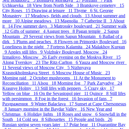
Self isolation-2 5
Bolshaya Morskaya 27
Portraits 7
Park
Uchkuevka 18
View from North Side 3
Bratskoye cemetery 15
City Roses 15
Drawing at leisure 11
Thyme 6
St. George
Monastery 17
Meadows, fields and clouds 13
About summer and
more 10
Alpine meadows 13
Magnolia 7
Catherine II 3
About
it 14
Few summer days 3
Matrossky boulevard 21
Summer walk
12
Gifts of summer 4
August trees 8
Pagan temple 2
Sapun
Mountain 29
Several views from Sapun Mountain 6
Ballad of a
dirk 5
Plums and peaches 8
Flowers on Primorsky Boulevard 16
Loneliness in the night 7
Fortress Kalamita 24
Malakhov Kurgan
9
Apples still lifes 9
Volzhsky Boulevard, Moscow 24
Izmailovo, Moscow 26
Early evening on the Moskva River 15
Along Tverskoy 23
The Ritz-Carlton 6
Yauza and Moscow river
11
Several views of Moscow City 5
Nizhnyaya
Krasnokholmskaya Street 6
Moscow House of Music 23
Morning raid 2
October mushrooms 11
At the Monument to
Reconciliation 11
Alsou 18
Morning fog 7
Park Zaryadye 24
Krasnye Holmy 13
Still lifes with peppers 5
Crazy sky 17
Yellow on blue 16
On the Sevastopol pier 11
Quince 8
Still lifes
with persimmon 8
Fog in the forest 16
Invasion of fans 7
Раздражения 9
Winter Balaclava 17
Sunset at Cape Chersonesus
8
January morning in the Baydar Valley 16
New Year and
Christmas 6
Holiday lights 18
Roses and snow 6
Snowfall in the
South 14
Cold sea 8
Silhouettes 15
People and birds 26
Russian spring seven years later 17
Polar bear 11
Quarantine Bay