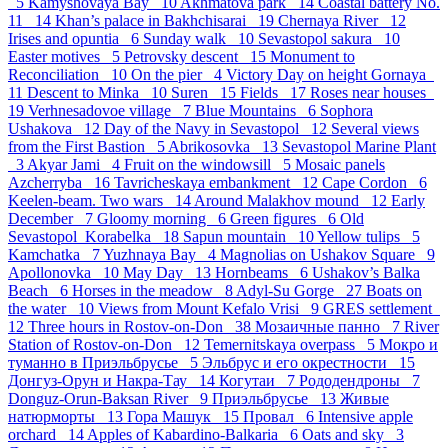
5
Kamyshovaya Bay 10
Akhmatova park 14
Coastal battery No.
11 14
Khan’s palace in Bakhchisarai 19
Chernaya River 12
Irises and opuntia 6
Sunday walk 10
Sevastopol sakura 10
Easter motives 5
Petrovsky descent 15
Monument to
Reconciliation 10
On the pier 4
Victory Day on height Gornaya
11
Descent to Minka 10
Suren 15
Fields 17
Roses near houses
19
Verhnesadovoe village 7
Blue Mountains 6
Sophora
Ushakova 12
Day of the Navy in Sevastopol 12
Several views
from the First Bastion 5
Abrikosovka 13
Sevastopol Marine Plant
3
Akyar Jami 4
Fruit on the windowsill 5
Mosaic panels
Azcherryba 16
Tavricheskaya embankment 12
Cape Cordon 6
Keelen-beam. Two wars 14
Around Malakhov mound 12
Early
December 7
Gloomy morning 6
Green figures 6
Old
Sevastopol_Korabelka 18
Sapun mountain 10
Yellow tulips 5
Kamchatka 7
Yuzhnaya Bay 4
Magnolias on Ushakov Square 9
Apollonovka 10
May Day 13
Hornbeams 6
Ushakov’s Balka
Beach 6
Horses in the meadow 8
Adyl-Su Gorge 27
Boats on
the water 10
Views from Mount Kefalo Vrisi 9
GRES settlement
12
Three hours in Rostov-on-Don 38
Мозаичные панно 7
River
Station of Rostov-on-Don 12
Temernitskaya overpass 5
Мокро и
туманно в Приэльбрусье 5
Эльбрус и его окрестности 15
Донгуз-Орун и Накра-Тау 14
Когутаи 7
Рододендроны 7
Donguz-Orun-Baksan River 9
Приэльбрусье 13
Живые
натюрморты 13
Гора Машук 15
Провал 6
Intensive apple
orchard 14
Apples of Kabardino-Balkaria 6
Oats and sky 3