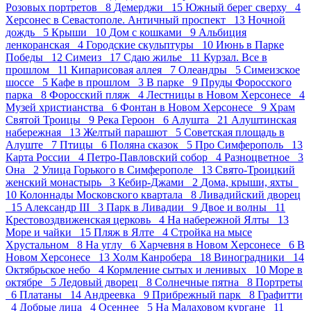
Розовых портретов 8
Демерджи 15
Южный берег сверху 4
Херсонес в Севастополе. Античный проспект 13
Ночной
дождь 5
Крыши 10
Дом с кошками 9
Альбиция
ленкоранская 4
Городские скульптуры 10
Июнь в Парке
Победы 12
Симеиз 17
Сдаю жилье 11
Курзал. Все в
прошлом 11
Кипарисовая аллея 7
Олеандры 5
Симеизское
шоссе 5
Кафе в прошлом 3
В парке 9
Пруды Форосского
парка 8
Форосский пляж 4
Лестницы в Новом Херсонесе 4
Музей христианства 6
Фонтан в Новом Херсонесе 9
Храм
Святой Троицы 9
Река Героон 6
Алушта 21
Алуштинская
набережная 13
Желтый парашют 5
Советская площадь в
Алуште 7
Птицы 6
Поляна сказок 5
Про Симферополь 13
Карта России 4
Петро-Павловский собор 4
Разноцветное 3
Она 2
Улица Горького в Симферополе 13
Свято-Троицкий
женский монастырь 3
Кебир-Джами 2
Дома, крыши, яхты
10
Колоннады Московского квартала 8
Ливадийский дворец
15
Александр III 3
Парк в Ливадии 9
Двое и волны 11
Крестовоздвиженская церковь 4
На набережной Ялты 13
Море и чайки 15
Пляж в Ялте 4
Стройка на мысе
Хрустальном 8
На углу 6
Харчевня в Новом Херсонесе 6
В
Новом Херсонесе 13
Холм Канробера 18
Виноградники 14
Октябрьское небо 4
Кормление сытых и ленивых 10
Море в
октябре 5
Ледовый дворец 8
Солнечные пятна 8
Портреты
6
Платаны 14
Андреевка 9
Прибрежный парк 8
Графитти
4
Добрые лица 4
Осеннее 5
На Малаховом кургане 11