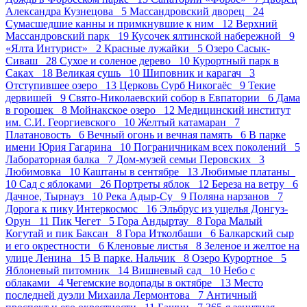
Александра Кузнецова 5
Массандровский дворец 24
Сумасшедшие канны и примкнувшие к ним 12
Верхний
Массандровский парк 19
Кусочек ялтинской набережной 9
«Ялта Интурист» 2
Красные лужайки 5
Озеро Сасык-
Сиваш 28
Сухое и соленое дерево 10
Курортный парк в
Саках 18
Великая сушь 10
Шиповник и карагач 3
Отступившее озеро 13
Церковь Сурб Никогаёс 9
Текие
дервишей 9
Свято-Николаевский собор в Евпатории 6
Дама
в горошек 8
Мойнакское озеро 12
Медицинский институт
им. С.И. Георгиевского 10
Желтый катамаран 7
Платановость 6
Вечный огонь и вечная память 6
В парке
имени Юрия Гагарина 10
Пограничникам всех поколений 5
Лабораторная балка 7
Дом-музей семьи Перовских 3
Любимовка 10
Каштаны в сентябре 13
Любимые платаны
10
Сад с яблоками 26
Портреты яблок 12
Береза на ветру 6
Дачное, Тырнауз 10
Река Адыр-Су 9
Поляна нарзанов 7
Дорога к пику Интеркосмос 16
Эльбрус из ущелья Донгуз-
Орун 11
Пик Чегет 5
Гора Андыртау 8
Гора Малый
Когутай и пик Баксан 8
Гора Итколбаши 6
Балкарский сыр
и его окрестности 6
Кленовые листья 8
Зеленое и желтое на
улице Ленина 15
В парке. Нальчик 8
Озеро Курортное 5
Яблоневый питомник 14
Вишневый сад 10
Небо с
облаками 4
Чегемские водопады в октябре 13
Место
последней дуэли Михаила Лермонтова 7
Античный