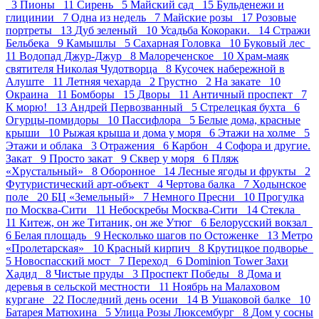
3
Пионы 11
Сирень 5
Майский сад 15
Бульденежи и
глицинии 7
Одна из недель 7
Майские розы 17
Розовые
портреты 13
Дуб зеленый 10
Усадьба Кокораки. 14
Стражи
Бельбека 9
Камышлы 5
Сахарная Головка 10
Буковый лес
11
Водопад Джур-Джур 8
Малореченское 10
Храм-маяк
святителя Николая Чудотворца 8
Кусочек набережной в
Алуште 11
Летняя чехарда 2
Грустно 2
На закате 10
Окраина 11
Бомборы 15
Дворы 11
Античный проспект 7
К морю! 13
Андрей Первозванный 5
Стрелецкая бухта 6
Огурцы-помидоры 10
Пасcифлора 5
Белые дома, красные
крыши 10
Рыжая крыша и дома у моря 6
Этажи на холме 5
Этажи и облака 3
Отражения 6
Карбон 4
Софора и другие.
Закат 9
Просто закат 9
Сквер у моря 6
Пляж
«Хрустальный» 8
Оборонное 14
Лесные ягоды и фрукты 2
Футуристический арт-объект 4
Чертова балка 7
Ходынское
поле 20
БЦ «Земельный» 7
Немного Пресни 10
Прогулка
по Москва-Сити 11
Небоскребы Москва-Сити 14
Стекла
11
Китеж, он же Титаник, он же Утюг 6
Белорусский вокзал
6
Белая площадь 9
Несколько шагов по Остоженке 13
Метро
«Пролетарская» 10
Красный кирпич 8
Крутицкое подворье
5
Новоспасский мост 7
Переход 6
Dominion Tower Захи
Хадид 8
Чистые пруды 3
Проспект Победы 8
Дома и
деревья в сельской местности 11
Ноябрь на Малаховом
кургане 22
Последний день осени 14
В Ушаковой балке 10
Батарея Матюхина 5
Улица Розы Люксембург 8
Дом у сосны