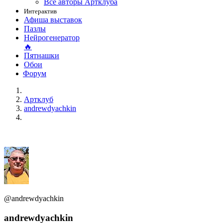
Все авторы Артклуба
Интерактив
Афиша выставок
Пазлы
Нейрогенератор
🔥
Пятнашки
Обои
Форум
Артклуб
andrewdyachkin
@andrewdyachkin
andrewdyachkin