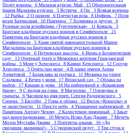
Полет вороны 6
Малахов курган. Май 15
Оборонительная
башня Малахова кургана 5
Встреча 4
Он 3
Всякая всячина
12
Рыбка 2
О разном 6
Плетистая роза 8
Цифирь 7
Поля
возле Бахчисарая 10
Пшеница 7
Холмовка и другие 6
Розовые поля агрофирмы «Тургеневская» 11
Ковыль 3
Братское кладбище русских воинов в Симферополе 21
Памятник на Братском кладбище русских воинов в
Симферополе 5
Храм святой равноапостольной Марии
Магдалины на Братском кладбище русских воинов в
Симферополе 6
Петровские высоты 6
Июнь в Ботаническом
саду 13
Оперный театр и Мемориал жертвам Гражданской
войны 5
Море у Херсонеса 8
Камни Херсонеса 12
Соседи
Херсонеса 5
Опять про море 4
В парке имени Анны
Ахматовой 7
Балаклава за полчаса 11
Мозаика на улице
Сладкова 4
Вечер у моря 17
Японский сад 7
Облака на
выбор 17
Крыши и дома 16
На набережной в «Крымском
бризе» 9
С видом на горы 8
Магнолии 7
Олеандры и
гранаты 6
Часовня во имя преп. Сергия Радонежского 5
Синева 5
Бассейн 2
Горы и облака 12
Вилла «Кораллы» и
ее окрестности 11
Просто небо 4
Украшение набережной 8
Памятник Антону Чехову 2
Калистемон лимонный 3
Закат
над виноградниками 10
Мечеть Исми-Хан Джами 7
Мечеть
Молла Мустафа Джами 3
Портреты альпак 16
«До
свидания, мальчики!» 5
Суворовский редут 3
Три стула и