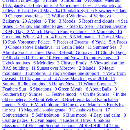
Caveman Drawings 5
Flame 5
Insomnia 6
Kobalar Waterfall
14
Angarsky 6
Labyrinths 3
Varicolored Tales 7
Geometry of
Lifless 6
Last day of May 14
Chuplakh-Syrt 6
Strawberry Glade
9
Chegem waterfalls 12
Wall and Windows 4
Verhnaya
Balkarya 20
Apples 6
Trio 3
Moods 5
Roofs and clouds 4
Sea
fishes 5
Yellow and other Pages 7
Step by Step 3
Green Dreams
3
My Day 2
March Days 5
Funny pictures 13
Moments 16
Green and White 4
I_m 4
Easter 5
Nightmares 3
Day of May
13
Park Vorontsov Palace 7
Pieces of Dreams 6
Yayla 5
A Faces
3
Clouds above Balaclava 11
Grain Fields 11
Summer Sea 7
About a Fool 3
Three Days 3
Height Gornaya 11
Cloudy Day
7
Albizia 6
Diffusion 10
Here and Now 15
Impressions 20
Uzbek motives 6
Melodies 3
Chistye Prudy 5
Viewpoint at the
RAS building 11
Sunset over Moscow 2
Islands 6
Magic
mountains 3
Emotions 3
High voltage line support 4
View from
the east 11
Clay and sand 4
A few March days of 2014 15
Sunny 6
Idle thoughts 5
Happy New 11
Winter flowers 7
Feathers Sun 6
Situations 9
Green Myafa 6
About Balls 3
Southern bay. Sunrise 11
Festive mood 4
On the Sunset 7
In the
old cemetery 8
About Yellow 3
Brief remarks 8
Kamchatka
lunette 5
Six 6
March bloom 6
One day of March 3
Roofs by
the sea 13
Magnolia soulangeana 3
Ushakova beam 17
Conversations 5
Self isolation 6
Blue mood 4
Easy and calm 3
Orange pages 6
Cyan pages 4
Easter still lifes 6
Sakura
blossoms 14
First and Second bastions 24
Red Hill 14
Third