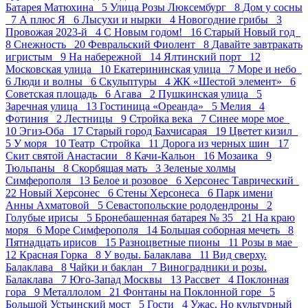
Батарея Матюхина 5
Улица Розы Люксембург 8
Дом у сосны
7
А плюс Я 6
Лысухи и нырки 4
Новогодние грибы 3
Провожая 2023-й 4
С Новым годом! 16
Старый Новый год
8
Снежность 20
Февральский Фиолент 8
Давайте завтракать
игристым 9
На набережной 14
Ялтинский порт 12
Московская улица 10
Екатерининская улица 7
Море и небо
6
Люди и волны 6
Скульптуры 4
ЖК «Шестой элемент» 6
Советская площадь 6
Агава 2
Пушкинская улица 5
Заречная улица 13
Гостиница «Ореанда» 5
Мелия 4
Фотиния 2
Лестницы 9
Стройка века 7
Синее море мое
10
Эгиз-Оба 17
Старый город Бахчисарая 19
Цветет кизил
5
У моря 10
Театр_Стройка 11
Дорога из черных шин 17
Скит святой Анастасии 8
Качи-Кальон 16
Мозаика 9
Тюльпаны 8
Скорбящая мать 3
Зеленые холмы
Симферополя 13
Белое и розовое 6
Херсонес Таврический
22
Новый Херсонес 6
Стены Херсонеса 6
Парк имени
Анны Ахматовой 5
Севастопольские рододендроны 2
Голубые ирисы 5
Бронебашенная батарея № 35 21
На краю
моря 6
Море Симферополя 14
Большая соборная мечеть 8
Пятнадцать ирисов 15
Разноцветные пионы 11
Розы в мае
12
Красная Горка 8
У воды. Балаклава 11
Вид сверху.
Балаклава 8
Чайки и баклан 7
Виноградники и розы.
Балаклава 7
Юго-Запад Москвы 13
Рассвет 4
Поклонная
гора 9
Металлолом 21
Фонтаны на Поклонной горе 5
Большой Устьинский мост 5
Гости 4
Ужас, Но культурный