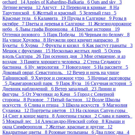
orchard 14
Apples of Kabardino-Balkaria 6
Oats and sky 3
Летние вечера 12
Август 12
Переводя в кривые 8
На
Тарутинской 6
Желтый и красный 5
Зеленый глаз 5
Красные тела 6
Каламита 19
Пруды в Салгирке 9
Розы в
октябре 7
Цветы и деревья в Салгирке 11
Железнодорожное
небо 6
Львы графа Воронцова 4
Простые истории 19
Оттенки розового 5
Парк Победы 16
Черным по белому 8
На улице Хрулева 8
Неужели орел кричит напрасно 8
Букеты 6
Хурма 7
Фрукты и кизил 6
Как растут гранаты 3
Мешок с фруктами 15
Несколько желтых дней 5
Осень
вдоль Салгира 26
Три осенних дня 3
Мне отмщение, и аз
воздам 3
Памяти хорошего человека 2
Стена Седьмого
бастиона 6
Ну_мерология 7
Новогоднее 5
На рассвете 5
Доковый овраг, Севастополь. 12
Вечер и ночь на улице
Тайнинской 9
Хмурое и снежное утро 5
Ночные разговоры
5
Джамгаровский парк 9
Парк Яуза 16
Скучная история 5
Дневник наблюдений 6
Ветер западный 23
Линии и
фигуры 5
От Учкуевки до Качи 5
Город с Северной
стороны 8
Розовое 7
Пятый бастион 12
Возле Школы
искусств 6
Слива и птица 3
Школа искусств 9
Магнолия
Суланжа 12
Портреты цветов 13
На склонах Сапун-горы
14
Снег в конце марта 8
Анютины глазки 2
Слава и память
5
Мокрый лес 14
Александро-Невский собор 8
Крыши и
окна Симферополя 7
Желтые, красные и другие 12
Квадратные цветы 8
Розовые тюльпаны 6
Два плюс два 4