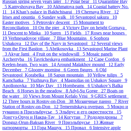
Russian spring seven years later 17
Polar bear 11
Quarantine Bay
5
Kamyshovaya Bay 10
Akhmatova park 14
Coastal battery No.
11 14
Khan’s palace in Bakhchisarai 19
Chernaya River 12
Irises and opuntia 6
Sunday walk 10
Sevastopol sakura 10
Easter motives 5
Petrovsky descent 15
Monument to
Reconciliation 10
On the pier 4
Victory Day on height Gornaya
11
Descent to Minka 10
Suren 15
Fields 17
Roses near houses
19
Verhnesadovoe village 7
Blue Mountains 6
Sophora
Ushakova 12
Day of the Navy in Sevastopol 12
Several views
from the First Bastion 5
Abrikosovka 13
Sevastopol Marine Plant
3
Akyar Jami 4
Fruit on the windowsill 5
Mosaic panels
Azcherryba 16
Tavricheskaya embankment 12
Cape Cordon 6
Keelen-beam. Two wars 14
Around Malakhov mound 12
Early
December 7
Gloomy morning 6
Green figures 6
Old
Sevastopol_Korabelka 18
Sapun mountain 10
Yellow tulips 5
Kamchatka 7
Yuzhnaya Bay 4
Magnolias on Ushakov Square 9
Apollonovka 10
May Day 13
Hornbeams 6
Ushakov’s Balka
Beach 6
Horses in the meadow 8
Adyl-Su Gorge 27
Boats on
the water 10
Views from Mount Kefalo Vrisi 9
GRES settlement
12
Three hours in Rostov-on-Don 38
Мозаичные панно 7
River
Station of Rostov-on-Don 12
Temernitskaya overpass 5
Мокро и
туманно в Приэльбрусье 5
Эльбрус и его окрестности 15
Донгуз-Орун и Накра-Тау 14
Когутаи 7
Рододендроны 7
Donguz-Orun-Baksan River 9
Приэльбрусье 13
Живые
натюрморты 13
Гора Машук 15
Провал 6
Intensive apple