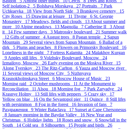
Bastion 5
Аmong other things 10
Cercis 8
Trees and Roofs 7
Self isolation-2 5
Bolshaya Morskaya 27
Portraits 7
Park
Uchkuevka 18
View from North Side 3
Bratskoye cemetery 15
City Roses 15
Drawing at leisure 11
Thyme 6
St. George
Monastery 17
Meadows, fields and clouds 13
About summer and
more 10
Alpine meadows 13
Magnolia 7
Catherine II 3
About
it 14
Few summer days 3
Matrossky boulevard 21
Summer walk
12
Gifts of summer 4
August trees 8
Pagan temple 2
Sapun
Mountain 29
Several views from Sapun Mountain 6
Ballad of a
dirk 5
Plums and peaches 8
Flowers on Primorsky Boulevard 16
Loneliness in the night 7
Fortress Kalamita 24
Malakhov Kurgan
9
Apples still lifes 9
Volzhsky Boulevard, Moscow 24
Izmailovo, Moscow 26
Early evening on the Moskva River 15
Along Tverskoy 23
The Ritz-Carlton 6
Yauza and Moscow river
11
Several views of Moscow City 5
Nizhnyaya
Krasnokholmskaya Street 6
Moscow House of Music 23
Morning raid 2
October mushrooms 11
At the Monument to
Reconciliation 11
Alsou 18
Morning fog 7
Park Zaryadye 24
Krasnye Holmy 13
Still lifes with peppers 5
Crazy sky 17
Yellow on blue 16
On the Sevastopol pier 11
Quince 8
Still lifes
with persimmon 8
Fog in the forest 16
Invasion of fans 7
Раздражения 9
Winter Balaclava 17
Sunset at Cape Chersonesus
8
January morning in the Baydar Valley 16
New Year and
Christmas 6
Holiday lights 18
Roses and snow 6
Snowfall in the
South 14
Cold sea 8
Silhouettes 15
People and birds 26