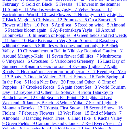
February 5
Gold on Black 5
Freesia 4
Flowers in the scanner
11
Sundry 11
Wind is western, gusty 7
Velvet Season 12
Varicoloured World 10
Last Flowers 5
Nostalgy 5
City Lights
7
Black Magic 5
Christmas 12
Primroses 5
On a Sunset 5
Flower still lifes 10
Port 5
April sea 5
Reed on wind 5
Almond
5
Peaches bloom again 6
Ay-Petrinskaya Yayla 19
Around
Lubimovka 10
In Search of Poppies 9
Green fields and red weeds
11
June 10
Hare Krishna 5
Very Short Stories 4
Raspberry
without Creams 5
Still lifes with cones and not only 6
Belbek
Valley 19
Chrysanthemum Ball in Nikitsky Botanical Garden 31
Around Mangup-Kale 11
Seven flower Still lifes 7
Mushrooms
6
Vineyards 6
Crocuses 5
Varicolored Greenery 15
Last Day of
Summer 7
Крыши Севастополя 4
Evening Lights 7
Night
Roads 5
Нежный шелест волн прибрежных 7
Evening of Year
13
Boats 3
Once in Winter 7
Black Stones 16
Early Spring 4
In the Fog 5
Had a Nice Day 20
Frog and Other 8
Time of
Poppies 17
Crooked Roads 5
Again about Sea 3
World Tourism
Day 12
Eeyore and Other 13
Solarys 4
From Tatarkoy to
Bakhchisaray 12
Cold Sea 5
Fat Point 18
Lights 4
Last
Weekend 6
January Beach 8
Winter Yalta 7
Sea of Light 6
Mountain Brooks 13
Urkusta. First Snow 18
Second Snow 16
Fiolent 7
February Flowers 13
Wet Flora 15
End of March 7
Almonds 3
Dancing Peach Trees 6
Hard Hike 8
Kacha Valley
9
Green Fields 9
Camomiles and Clouds 7
Red Every Year 25
Spirady 6
Lavender Field 5
Kokkozy 5
Liquid Shine 6