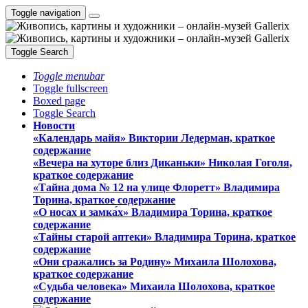
Toggle navigation
Toggle Search
Toggle menubar
Toggle fullscreen
Boxed page
Toggle Search
Новости
«Календарь майя» Виктории Ледерман, краткое
содержание
«Вечера на хуторе близ Диканьки» Николая Гоголя,
краткое содержание
«Тайна дома № 12 на улице Флоретт» Владимира
Торина, краткое содержание
«О носах и замка́х» Владимира Торина, краткое
содержание
«Тайны старой аптеки» Владимира Торина, краткое
содержание
«Они сражались за Родину» Михаила Шолохова,
краткое содержание
«Судьба человека» Михаила Шолохова, краткое
содержание