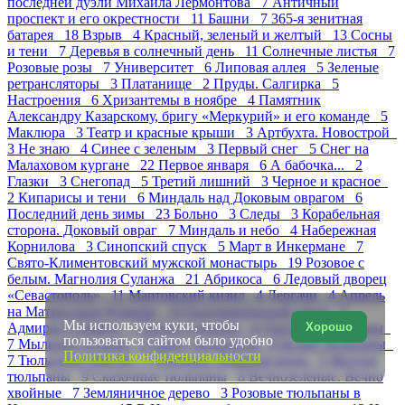
последней дуэли Михаила Лермонтова 7
Античный
проспект и его окрестности 11
Башни 7
365-я зенитная
батарея 18
Взрыв 4
Красный, зеленый и желтый 13
Сосны
и тени 7
Деревья в солнечный день 11
Солнечные листья 7
Розовые розы 7
Университет 6
Липовая аллея 5
Зеленые
ретрансляторы 3
Платанище 2
Пруды. Салгирка 5
Настроения 6
Хризантемы в ноябре 4
Памятник
Александру Казарскому, бригу «Меркурий» и его команде 5
Маклюра 3
Театр и красные крыши 3
Артбухта. Новострой
3
Не знаю 4
Синее с зеленым 3
Первый снег 5
Снег на
Малаховом кургане 22
Первое января 6
А бабочка... 2
Глазки 3
Снегопад 5
Третий лишний 3
Черное и красное
2
Кипарисы и тени 6
Миндаль над Доковым оврагом 6
Последний день зимы 23
Больно 3
Следы 3
Корабельная
сторона. Доковый овраг 7
Миндаль и небо 4
Набережная
Корнилова 3
Синопский спуск 5
Март в Инкермане 7
Свято-Климентовский мужской монастырь 19
Розовое с
белым. Магнолия Суланжа 21
Абрикоса 6
Ледовый дворец
«Севастополь» 11
Мартовский кизил 4
Дергачи 4
Апрель
на Матросском бульваре 10
Екатерининский сквер 5
Мы используем куки, чтобы
Адмирал Сенявин 7
Ветки и крыши 4
Охота на тюльпаны
Хорошо
пользоваться сайтом было удобно
7
Мыльные пузыри 5
Парад тюльпанов 8
Белые тюльпаны
Политика конфиденциальности
7
Тюльпаны Dotcom 7
Платаны. Изящная мощь 5
Желтые
тюльпаны 9
Сказочные тюльпаны 8
Вечнозеленые. Вечно
хвойные 7
Земляничное дерево 3
Розовые тюльпаны в