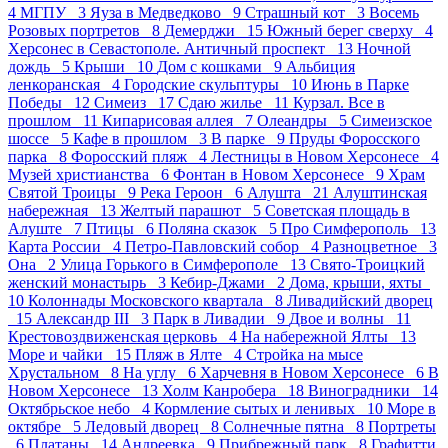
4
МГПУ 3
Яуза в Медведково 9
Страшный кот 3
Восемь
Розовых портретов 8
Демерджи 15
Южный берег сверху 4
Херсонес в Севастополе. Античный проспект 13
Ночной
дождь 5
Крыши 10
Дом с кошками 9
Альбиция
ленкоранская 4
Городские скульптуры 10
Июнь в Парке
Победы 12
Симеиз 17
Сдаю жилье 11
Курзал. Все в
прошлом 11
Кипарисовая аллея 7
Олеандры 5
Симеизское
шоссе 5
Кафе в прошлом 3
В парке 9
Пруды Форосского
парка 8
Форосский пляж 4
Лестницы в Новом Херсонесе 4
Музей христианства 6
Фонтан в Новом Херсонесе 9
Храм
Святой Троицы 9
Река Героон 6
Алушта 21
Алуштинская
набережная 13
Желтый парашют 5
Советская площадь в
Алуште 7
Птицы 6
Поляна сказок 5
Про Симферополь 13
Карта России 4
Петро-Павловский собор 4
Разноцветное 3
Она 2
Улица Горького в Симферополе 13
Свято-Троицкий
женский монастырь 3
Кебир-Джами 2
Дома, крыши, яхты
10
Колоннады Московского квартала 8
Ливадийский дворец
15
Александр III 3
Парк в Ливадии 9
Двое и волны 11
Крестовоздвиженская церковь 4
На набережной Ялты 13
Море и чайки 15
Пляж в Ялте 4
Стройка на мысе
Хрустальном 8
На углу 6
Харчевня в Новом Херсонесе 6
В
Новом Херсонесе 13
Холм Канробера 18
Виноградники 14
Октябрьское небо 4
Кормление сытых и ленивых 10
Море в
октябре 5
Ледовый дворец 8
Солнечные пятна 8
Портреты
6
Платаны 14
Андреевка 9
Прибрежный парк 8
Графитти