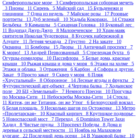
Симферопольское море 3
Симферопольская соборная мечеть
3
Пионы 11
Сирень 5
Майский сад 15
Бульденежи и
глицинии 7
Одна из недель 7
Майские розы 17
Розовые
портреты 13
Дуб зеленый 10
Усадьба Кокораки. 14
Стражи
Бельбека 9
Камышлы 5
Сахарная Головка 10
Буковый лес
11
Водопад Джур-Джур 8
Малореченское 10
Храм-маяк
святителя Николая Чудотворца 8
Кусочек набережной в
Алуште 11
Летняя чехарда 2
Грустно 2
На закате 10
Окраина 11
Бомборы 15
Дворы 11
Античный проспект 7
К морю! 13
Андрей Первозванный 5
Стрелецкая бухта 6
Огурцы-помидоры 10
Пасcифлора 5
Белые дома, красные
крыши 10
Рыжая крыша и дома у моря 6
Этажи на холме 5
Этажи и облака 3
Отражения 6
Карбон 4
Софора и другие.
Закат 9
Просто закат 9
Сквер у моря 6
Пляж
«Хрустальный» 8
Оборонное 14
Лесные ягоды и фрукты 2
Футуристический арт-объект 4
Чертова балка 7
Ходынское
поле 20
БЦ «Земельный» 7
Немного Пресни 10
Прогулка
по Москва-Сити 11
Небоскребы Москва-Сити 14
Стекла
11
Китеж, он же Титаник, он же Утюг 6
Белорусский вокзал
6
Белая площадь 9
Несколько шагов по Остоженке 13
Метро
«Пролетарская» 10
Красный кирпич 8
Крутицкое подворье
5
Новоспасский мост 7
Переход 6
Dominion Tower Захи
Хадид 8
Чистые пруды 3
Проспект Победы 8
Дома и
деревья в сельской местности 11
Ноябрь на Малаховом
кургане 22
Последний день осени 14
В Ушаковой балке 10