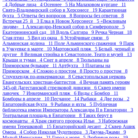
4
Добрые лица 4
Осеннее 5
На Малаховом кургане 11
Свято-Владимирский собор в Херсонесе 19
Карантинная
бухта 5
Ответы без вопросов 8
Вопросы без ответов 8
Встречая 25_й 3
Елка в Новом Херсонесе 5
«Вежливым
людям» 1
Александро-Невский собор в Симферополе 5
Екатерининский сад 18
Вдоль Салгира 9
Речка Черная 18
Стая птиц 5
Вид из окна 6
Устойчивые связи 6
Альминская долина 11
Поле Альминского сражения 9
Парк
в Учкуевке в марте 10
Мартовский пляж 5
Белый, черный и
другие 8
Великая стройка в Севастополе. Театр и музей 13
Крыши и туман 4
Снег в апреле 8
Тюльпаны на
Приморском бульваре 11
Артбухта 3
Платаны на
Приморском 4
Сложно о простом 8
Просто о простом 8
Стоунхендж по-инкермански 8
Севастопольская церковь
Евангельских христиан-баптистов 4
Вечная память героям
345-ой Дагестанской стрелковой дивизии 6
Сквер имени
лавочек 7
Инкерманский пляж 6
Виды с Бомбор 11
Бомборы в апреле 10
Песчаное 14
Рыбаки 4
Две розы 2
Евпаторийская бухта 9
Рыбаки и яхты 5
Публичная
библиотека имени Императора Александра II в Евпатории 3
Театральная площадь в Евпатории 8
Таких берут в
космонавты 4
Храм святого пророка Ильи 3
Набережная
имени Терешковой 15
Евпаторийский десант 2
Сквер Ашик
Омера 4
Собор Николая Чудотворца 3
Джума-Джами 9
Малый Иерусалим 21
Город у моря 5
Любимые розы 19