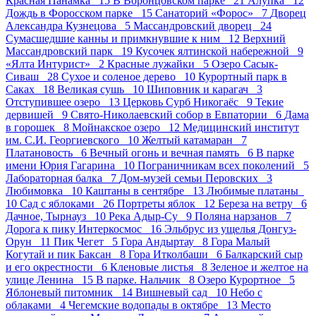
Красная Панамка 15
В Воронцовском парке 21
Алупка 12
Дождь в Форосском парке 15
Санаторий «Форос» 7
Дворец
Александра Кузнецова 5
Массандровский дворец 24
Сумасшедшие канны и примкнувшие к ним 12
Верхний
Массандровский парк 19
Кусочек ялтинской набережной 9
«Ялта Интурист» 2
Красные лужайки 5
Озеро Сасык-
Сиваш 28
Сухое и соленое дерево 10
Курортный парк в
Саках 18
Великая сушь 10
Шиповник и карагач 3
Отступившее озеро 13
Церковь Сурб Никогаёс 9
Текие
дервишей 9
Свято-Николаевский собор в Евпатории 6
Дама
в горошек 8
Мойнакское озеро 12
Медицинский институт
им. С.И. Георгиевского 10
Желтый катамаран 7
Платановость 6
Вечный огонь и вечная память 6
В парке
имени Юрия Гагарина 10
Пограничникам всех поколений 5
Лабораторная балка 7
Дом-музей семьи Перовских 3
Любимовка 10
Каштаны в сентябре 13
Любимые платаны
10
Сад с яблоками 26
Портреты яблок 12
Береза на ветру 6
Дачное, Тырнауз 10
Река Адыр-Су 9
Поляна нарзанов 7
Дорога к пику Интеркосмос 16
Эльбрус из ущелья Донгуз-
Орун 11
Пик Чегет 5
Гора Андыртау 8
Гора Малый
Когутай и пик Баксан 8
Гора Итколбаши 6
Балкарский сыр
и его окрестности 6
Кленовые листья 8
Зеленое и желтое на
улице Ленина 15
В парке. Нальчик 8
Озеро Курортное 5
Яблоневый питомник 14
Вишневый сад 10
Небо с
облаками 4
Чегемские водопады в октябре 13
Место