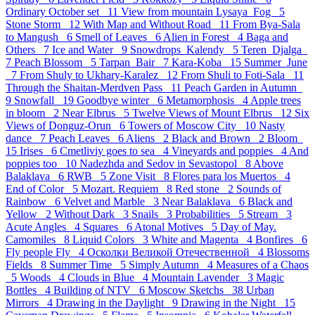
Ordinary October set 11
View from mountain Lysaya_Fog 5
Stone Storm 12
With Map and Without Road 11
From Bya-Sala
to Mangush 6
Smell of Leaves 6
Alien in Forest 4
Baga and
Others 7
Ice and Water 9
Snowdrops_Kalendy 5
Teren_Djalga
7
Peach Blossom 5
Tarpan_Bair 7
Kara-Koba 15
Summer_June
7
From Shuly to Ukhary-Karalez 12
From Shuli to Foti-Sala 11
Through the Shaitan-Merdven Pass 11
Peach Garden in Autumn
9
Snowfall 19
Goodbye winter 6
Metamorphosis 4
Apple trees
in bloom 2
Near Elbrus 5
Twelve Views of Mount Elbrus 12
Six
Views of Donguz-Orun 6
Towers of Moscow City 10
Nasty
dance 7
Peach Leaves 6
Aliens 2
Black and Brown 2
Bloom
15
Irises 6
Cmetliviy goes to sea 4
Vineyards and poppies 4
And
poppies too 10
Nadezhda and Sedov in Sevastopol 8
Above
Balaklava 6
RWB 5
Zone Visit 8
Flores para los Muertos 4
End of Color 5
Mozart. Requiem 8
Red stone 2
Sounds of
Rainbow 6
Velvet and Marble 3
Near Balaklava 6
Black and
Yellow 2
Without Dark 3
Snails 3
Probabilities 5
Stream 3
Acute Angles 4
Squares 6
Atonal Motives 5
Day of May.
Camomiles 8
Liquid Colors 3
White and Magenta 4
Bonfires 6
Fly people Fly 4
Осколки Великой Отечественной 4
Blossoms
Fields 8
Summer Time 5
Simply Autumn 4
Measures of a Chaos
5
Woods 4
Clouds in Blue 4
Mountain Lavender 3
Magic
Bottles 4
Building of NTV 6
Moscow Sketchs 38
Urban
Mirrors 4
Drawing in the Daylight 9
Drawing in the Night 15