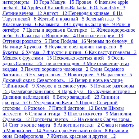
натюрморты 13
Гора Машук 15
Провал 6
Intensive apple
orchard 14
Apples of Kabardino-Balkaria 6
Oats and sky 3
Летние вечера 12
Август 12
Переводя в кривые 8
На
Тарутинской 6
Желтый и красный 5
Зеленый глаз 5
Красные тела 6
Каламита 19
Пруды в Салгирке 9
Розы в
октябре 7
Цветы и деревья в Салгирке 11
Железнодорожное
небо 6
Львы графа Воронцова 4
Простые истории 19
Оттенки розового 5
Парк Победы 16
Черным по белому 8
На улице Хрулева 8
Неужели орел кричит напрасно 8
Букеты 6
Хурма 7
Фрукты и кизил 6
Как растут гранаты 3
Мешок с фруктами 15
Несколько желтых дней 5
Осень
вдоль Салгира 26
Три осенних дня 3
Мне отмщение, и аз
воздам 3
Памяти хорошего человека 2
Стена Седьмого
бастиона 6
Ну_мерология 7
Новогоднее 5
На рассвете 5
Доковый овраг, Севастополь. 12
Вечер и ночь на улице
Тайнинской 9
Хмурое и снежное утро 5
Ночные разговоры
5
Джамгаровский парк 9
Парк Яуза 16
Скучная история 5
Дневник наблюдений 6
Ветер западный 23
Линии и
фигуры 5
От Учкуевки до Качи 5
Город с Северной
стороны 8
Розовое 7
Пятый бастион 12
Возле Школы
искусств 6
Слива и птица 3
Школа искусств 9
Магнолия
Суланжа 12
Портреты цветов 13
На склонах Сапун-горы
14
Снег в конце марта 8
Анютины глазки 2
Слава и память
5
Мокрый лес 14
Александро-Невский собор 8
Крыши и
окна Симферополя 7
Желтые, красные и другие 12