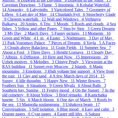
Mirrors 4
Drawing in the Daylight 9
Drawing in the Night 15
Caveman Drawings 5
Flame 5
Insomnia 6
Kobalar Waterfall
14
Angarsky 6
Labyrinths 3
Varicolored Tales 7
Geometry of
Lifless 6
Last day of May 14
Chuplakh-Syrt 6
Strawberry Glade
9
Chegem waterfalls 12
Wall and Windows 4
Verhnaya
Balkarya 20
Apples 6
Trio 3
Moods 5
Roofs and clouds 4
Sea
fishes 5
Yellow and other Pages 7
Step by Step 3
Green Dreams
3
My Day 2
March Days 5
Funny pictures 13
Moments 16
Green and White 4
I_m 4
Easter 5
Nightmares 3
Day of May
13
Park Vorontsov Palace 7
Pieces of Dreams 6
Yayla 5
A Faces
3
Clouds above Balaclava 11
Grain Fields 11
Summer Sea 7
About a Fool 3
Three Days 3
Height Gornaya 11
Cloudy Day
7
Albizia 6
Diffusion 10
Here and Now 15
Impressions 20
Uzbek motives 6
Melodies 3
Chistye Prudy 5
Viewpoint at the
RAS building 11
Sunset over Moscow 2
Islands 6
Magic
mountains 3
Emotions 3
High voltage line support 4
View from
the east 11
Clay and sand 4
A few March days of 2014 15
Sunny 6
Idle thoughts 5
Happy New 11
Winter flowers 7
Feathers Sun 6
Situations 9
Green Myafa 6
About Balls 3
Southern bay. Sunrise 11
Festive mood 4
On the Sunset 7
In the
old cemetery 8
About Yellow 3
Brief remarks 8
Kamchatka
lunette 5
Six 6
March bloom 6
One day of March 3
Roofs by
the sea 13
Magnolia soulangeana 3
Ushakova beam 17
Conversations 5
Self isolation 6
Blue mood 4
Easy and calm 3
Orange pages 6
Cyan pages 4
Easter still lifes 6
Sakura