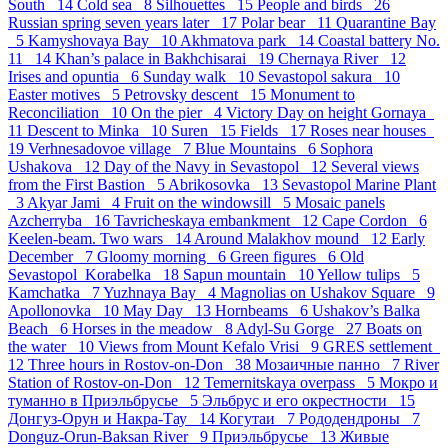
South 14
Cold sea 8
Silhouettes 15
People and birds 26
Russian spring seven years later 17
Polar bear 11
Quarantine Bay
5
Kamyshovaya Bay 10
Akhmatova park 14
Coastal battery No.
11 14
Khan’s palace in Bakhchisarai 19
Chernaya River 12
Irises and opuntia 6
Sunday walk 10
Sevastopol sakura 10
Easter motives 5
Petrovsky descent 15
Monument to
Reconciliation 10
On the pier 4
Victory Day on height Gornaya
11
Descent to Minka 10
Suren 15
Fields 17
Roses near houses
19
Verhnesadovoe village 7
Blue Mountains 6
Sophora
Ushakova 12
Day of the Navy in Sevastopol 12
Several views
from the First Bastion 5
Abrikosovka 13
Sevastopol Marine Plant
3
Akyar Jami 4
Fruit on the windowsill 5
Mosaic panels
Azcherryba 16
Tavricheskaya embankment 12
Cape Cordon 6
Keelen-beam. Two wars 14
Around Malakhov mound 12
Early
December 7
Gloomy morning 6
Green figures 6
Old
Sevastopol_Korabelka 18
Sapun mountain 10
Yellow tulips 5
Kamchatka 7
Yuzhnaya Bay 4
Magnolias on Ushakov Square 9
Apollonovka 10
May Day 13
Hornbeams 6
Ushakov’s Balka
Beach 6
Horses in the meadow 8
Adyl-Su Gorge 27
Boats on
the water 10
Views from Mount Kefalo Vrisi 9
GRES settlement
12
Three hours in Rostov-on-Don 38
Мозаичные панно 7
River
Station of Rostov-on-Don 12
Temernitskaya overpass 5
Мокро и
туманно в Приэльбрусье 5
Эльбрус и его окрестности 15
Донгуз-Орун и Накра-Тау 14
Когутаи 7
Рододендроны 7
Donguz-Orun-Baksan River 9
Приэльбрусье 13
Живые