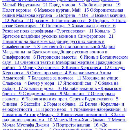
Малый Иерусалим 21
Город у моря 5
Любимые розы 19
Полет вороны 6
Малахов курган. Май 15
Оборонительная
башня Малахова кургана 5
Встреча 4
Он 3
Всякая всячина
12
Рыбка 2
О разном 6
Плетистая роза 8
Цифирь 7
Поля
возле Бахчисарая 10
Пшеница 7
Холмовка и другие 6
Розовые поля агрофирмы «Тургеневская» 11
Ковыль 3
Братское кладбище русских воинов в Симферополе 21
Памятник на Братском кладбище русских воинов в
Симферополе 5
Храм святой равноапостольной Марии
Магдалины на Братском кладбище русских воинов в
Симферополе 6
Петровские высоты 6
Июнь в Ботаническом
саду 13
Оперный театр и Мемориал жертвам Гражданской
войны 5
Море у Херсонеса 8
Камни Херсонеса 12
Соседи
Херсонеса 5
Опять про море 4
В парке имени Анны
Ахматовой 7
Балаклава за полчаса 11
Мозаика на улице
Сладкова 4
Вечер у моря 17
Японский сад 7
Облака на
выбор 17
Крыши и дома 16
На набережной в «Крымском
бризе» 9
С видом на горы 8
Магнолии 7
Олеандры и
гранаты 6
Часовня во имя преп. Сергия Радонежского 5
Синева 5
Бассейн 2
Горы и облака 12
Вилла «Кораллы» и
ее окрестности 11
Просто небо 4
Украшение набережной 8
Памятник Антону Чехову 2
Калистемон лимонный 3
Закат
над виноградниками 10
Мечеть Исми-Хан Джами 7
Мечеть
Молла Мустафа Джами 3
Портреты альпак 16
«До