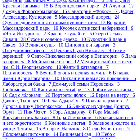
свидания, мальчики!» 5
Суворовский редут 3
Три стула и
Красная Панамка 15
В Воронцовском парке 21
Алупка 12
Дождь в Форосском парке 15
Санаторий «Форос» 7
Дворец
Александра Кузнецова 5
Массандровский дворец 24
Сумасшедшие канны и примкнувшие к ним 12
Верхний
Массандровский парк 19
Кусочек ялтинской набережной 9
«Ялта Интурист» 2
Красные лужайки 5
Озеро Сасык-
Сиваш 28
Сухое и соленое дерево 10
Курортный парк в
Саках 18
Великая сушь 10
Шиповник и карагач 3
Отступившее озеро 13
Церковь Сурб Никогаёс 9
Текие
дервишей 9
Свято-Николаевский собор в Евпатории 6
Дама
в горошек 8
Мойнакское озеро 12
Медицинский институт
им. С.И. Георгиевского 10
Желтый катамаран 7
Платановость 6
Вечный огонь и вечная память 6
В парке
имени Юрия Гагарина 10
Пограничникам всех поколений 5
Лабораторная балка 7
Дом-музей семьи Перовских 3
Любимовка 10
Каштаны в сентябре 13
Любимые платаны
10
Сад с яблоками 26
Портреты яблок 12
Береза на ветру 6
Дачное, Тырнауз 10
Река Адыр-Су 9
Поляна нарзанов 7
Дорога к пику Интеркосмос 16
Эльбрус из ущелья Донгуз-
Орун 11
Пик Чегет 5
Гора Андыртау 8
Гора Малый
Когутай и пик Баксан 8
Гора Итколбаши 6
Балкарский сыр
и его окрестности 6
Кленовые листья 8
Зеленое и желтое на
улице Ленина 15
В парке. Нальчик 8
Озеро Курортное 5
Яблоневый питомник 14
Вишневый сад 10
Небо с