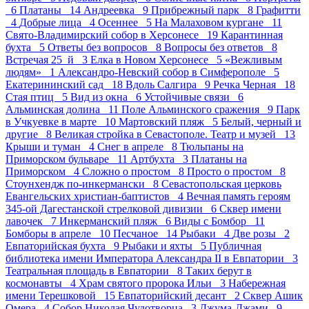
6
Платаны 14
Андреевка 9
Прибрежный парк 8
Графитти
4
Добрые лица 4
Осеннее 5
На Малаховом кургане 11
Свято-Владимирский собор в Херсонесе 19
Карантинная
бухта 5
Ответы без вопросов 8
Вопросы без ответов 8
Встречая 25_й 3
Елка в Новом Херсонесе 5
«Вежливым
людям» 1
Александро-Невский собор в Симферополе 5
Екатерининский сад 18
Вдоль Салгира 9
Речка Черная 18
Стая птиц 5
Вид из окна 6
Устойчивые связи 6
Альминская долина 11
Поле Альминского сражения 9
Парк
в Учкуевке в марте 10
Мартовский пляж 5
Белый, черный и
другие 8
Великая стройка в Севастополе. Театр и музей 13
Крыши и туман 4
Снег в апреле 8
Тюльпаны на
Приморском бульваре 11
Артбухта 3
Платаны на
Приморском 4
Сложно о простом 8
Просто о простом 8
Стоунхендж по-инкермански 8
Севастопольская церковь
Евангельских христиан-баптистов 4
Вечная память героям
345-ой Дагестанской стрелковой дивизии 6
Сквер имени
лавочек 7
Инкерманский пляж 6
Виды с Бомбор 11
Бомборы в апреле 10
Песчаное 14
Рыбаки 4
Две розы 2
Евпаторийская бухта 9
Рыбаки и яхты 5
Публичная
библиотека имени Императора Александра II в Евпатории 3
Театральная площадь в Евпатории 8
Таких берут в
космонавты 4
Храм святого пророка Ильи 3
Набережная
имени Терешковой 15
Евпаторийский десант 2
Сквер Ашик
Омера 4
Собор Николая Чудотворца 3
Джума-Джами 9