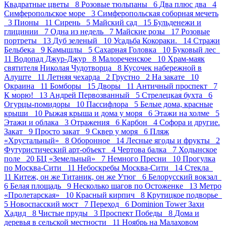
Квадратные цветы 8
Розовые тюльпаны 6
Два плюс два 4
Симферопольское море 3
Симферопольская соборная мечеть
3
Пионы 11
Сирень 5
Майский сад 15
Бульденежи и
глицинии 7
Одна из недель 7
Майские розы 17
Розовые
портреты 13
Дуб зеленый 10
Усадьба Кокораки. 14
Стражи
Бельбека 9
Камышлы 5
Сахарная Головка 10
Буковый лес
11
Водопад Джур-Джур 8
Малореченское 10
Храм-маяк
святителя Николая Чудотворца 8
Кусочек набережной в
Алуште 11
Летняя чехарда 2
Грустно 2
На закате 10
Окраина 11
Бомборы 15
Дворы 11
Античный проспект 7
К морю! 13
Андрей Первозванный 5
Стрелецкая бухта 6
Огурцы-помидоры 10
Пасcифлора 5
Белые дома, красные
крыши 10
Рыжая крыша и дома у моря 6
Этажи на холме 5
Этажи и облака 3
Отражения 6
Карбон 4
Софора и другие.
Закат 9
Просто закат 9
Сквер у моря 6
Пляж
«Хрустальный» 8
Оборонное 14
Лесные ягоды и фрукты 2
Футуристический арт-объект 4
Чертова балка 7
Ходынское
поле 20
БЦ «Земельный» 7
Немного Пресни 10
Прогулка
по Москва-Сити 11
Небоскребы Москва-Сити 14
Стекла
11
Китеж, он же Титаник, он же Утюг 6
Белорусский вокзал
6
Белая площадь 9
Несколько шагов по Остоженке 13
Метро
«Пролетарская» 10
Красный кирпич 8
Крутицкое подворье
5
Новоспасский мост 7
Переход 6
Dominion Tower Захи
Хадид 8
Чистые пруды 3
Проспект Победы 8
Дома и
деревья в сельской местности 11
Ноябрь на Малаховом