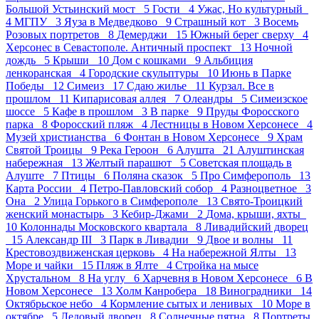
Большой Устьинский мост 5
Гости 4
Ужас, Но культурный
4
МГПУ 3
Яуза в Медведково 9
Страшный кот 3
Восемь
Розовых портретов 8
Демерджи 15
Южный берег сверху 4
Херсонес в Севастополе. Античный проспект 13
Ночной
дождь 5
Крыши 10
Дом с кошками 9
Альбиция
ленкоранская 4
Городские скульптуры 10
Июнь в Парке
Победы 12
Симеиз 17
Сдаю жилье 11
Курзал. Все в
прошлом 11
Кипарисовая аллея 7
Олеандры 5
Симеизское
шоссе 5
Кафе в прошлом 3
В парке 9
Пруды Форосского
парка 8
Форосский пляж 4
Лестницы в Новом Херсонесе 4
Музей христианства 6
Фонтан в Новом Херсонесе 9
Храм
Святой Троицы 9
Река Героон 6
Алушта 21
Алуштинская
набережная 13
Желтый парашют 5
Советская площадь в
Алуште 7
Птицы 6
Поляна сказок 5
Про Симферополь 13
Карта России 4
Петро-Павловский собор 4
Разноцветное 3
Она 2
Улица Горького в Симферополе 13
Свято-Троицкий
женский монастырь 3
Кебир-Джами 2
Дома, крыши, яхты
10
Колоннады Московского квартала 8
Ливадийский дворец
15
Александр III 3
Парк в Ливадии 9
Двое и волны 11
Крестовоздвиженская церковь 4
На набережной Ялты 13
Море и чайки 15
Пляж в Ялте 4
Стройка на мысе
Хрустальном 8
На углу 6
Харчевня в Новом Херсонесе 6
В
Новом Херсонесе 13
Холм Канробера 18
Виноградники 14
Октябрьское небо 4
Кормление сытых и ленивых 10
Море в
октябре 5
Ледовый дворец 8
Солнечные пятна 8
Портреты