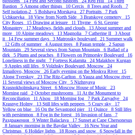
blossoms 14
First and Second bastions 24
Red Hill 14
Third
Bastion 5
Аmong other things 10
Cercis 8
Trees and Roofs 7
Self isolation-2 5
Bolshaya Morskaya 27
Portraits 7
Park
Uchkuevka 18
View from North Side 3
Bratskoye cemetery 15
City Roses 15
Drawing at leisure 11
Thyme 6
St. George
Monastery 17
Meadows, fields and clouds 13
About summer and
more 10
Alpine meadows 13
Magnolia 7
Catherine II 3
About
it 14
Few summer days 3
Matrossky boulevard 21
Summer walk
12
Gifts of summer 4
August trees 8
Pagan temple 2
Sapun
Mountain 29
Several views from Sapun Mountain 6
Ballad of a
dirk 5
Plums and peaches 8
Flowers on Primorsky Boulevard 16
Loneliness in the night 7
Fortress Kalamita 24
Malakhov Kurgan
9
Apples still lifes 9
Volzhsky Boulevard, Moscow 24
Izmailovo, Moscow 26
Early evening on the Moskva River 15
Along Tverskoy 23
The Ritz-Carlton 6
Yauza and Moscow river
11
Several views of Moscow City 5
Nizhnyaya
Krasnokholmskaya Street 6
Moscow House of Music 23
Morning raid 2
October mushrooms 11
At the Monument to
Reconciliation 11
Alsou 18
Morning fog 7
Park Zaryadye 24
Krasnye Holmy 13
Still lifes with peppers 5
Crazy sky 17
Yellow on blue 16
On the Sevastopol pier 11
Quince 8
Still lifes
with persimmon 8
Fog in the forest 16
Invasion of fans 7
Раздражения 9
Winter Balaclava 17
Sunset at Cape Chersonesus
8
January morning in the Baydar Valley 16
New Year and
Christmas 6
Holiday lights 18
Roses and snow 6
Snowfall in the