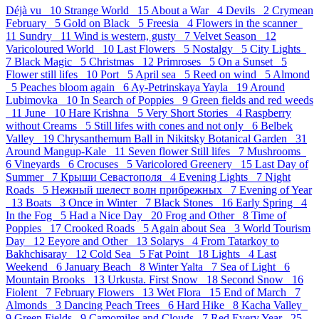
Déjà vu 10
Strange World 15
About a War 4
Devils 2
Crymean
February 5
Gold on Black 5
Freesia 4
Flowers in the scanner
11
Sundry 11
Wind is western, gusty 7
Velvet Season 12
Varicoloured World 10
Last Flowers 5
Nostalgy 5
City Lights
7
Black Magic 5
Christmas 12
Primroses 5
On a Sunset 5
Flower still lifes 10
Port 5
April sea 5
Reed on wind 5
Almond
5
Peaches bloom again 6
Ay-Petrinskaya Yayla 19
Around
Lubimovka 10
In Search of Poppies 9
Green fields and red weeds
11
June 10
Hare Krishna 5
Very Short Stories 4
Raspberry
without Creams 5
Still lifes with cones and not only 6
Belbek
Valley 19
Chrysanthemum Ball in Nikitsky Botanical Garden 31
Around Mangup-Kale 11
Seven flower Still lifes 7
Mushrooms
6
Vineyards 6
Crocuses 5
Varicolored Greenery 15
Last Day of
Summer 7
Крыши Севастополя 4
Evening Lights 7
Night
Roads 5
Нежный шелест волн прибрежных 7
Evening of Year
13
Boats 3
Once in Winter 7
Black Stones 16
Early Spring 4
In the Fog 5
Had a Nice Day 20
Frog and Other 8
Time of
Poppies 17
Crooked Roads 5
Again about Sea 3
World Tourism
Day 12
Eeyore and Other 13
Solarys 4
From Tatarkoy to
Bakhchisaray 12
Cold Sea 5
Fat Point 18
Lights 4
Last
Weekend 6
January Beach 8
Winter Yalta 7
Sea of Light 6
Mountain Brooks 13
Urkusta. First Snow 18
Second Snow 16
Fiolent 7
February Flowers 13
Wet Flora 15
End of March 7
Almonds 3
Dancing Peach Trees 6
Hard Hike 8
Kacha Valley
9
Green Fields 9
Camomiles and Clouds 7
Red Every Year 25