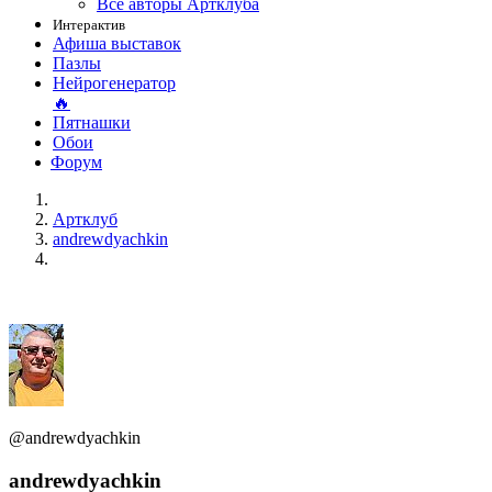
Все авторы Артклуба
Интерактив
Афиша выставок
Пазлы
Нейрогенератор
🔥
Пятнашки
Обои
Форум
Артклуб
andrewdyachkin
@andrewdyachkin
andrewdyachkin