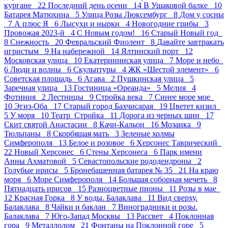
кургане 22
Последний день осени 14
В Ушаковой балке 10
Батарея Матюхина 5
Улица Розы Люксембург 8
Дом у сосны
7
А плюс Я 6
Лысухи и нырки 4
Новогодние грибы 3
Провожая 2023-й 4
С Новым годом! 16
Старый Новый год
8
Снежность 20
Февральский Фиолент 8
Давайте завтракать
игристым 9
На набережной 14
Ялтинский порт 12
Московская улица 10
Екатерининская улица 7
Море и небо
6
Люди и волны 6
Скульптуры 4
ЖК «Шестой элемент» 6
Советская площадь 6
Агава 2
Пушкинская улица 5
Заречная улица 13
Гостиница «Ореанда» 5
Мелия 4
Фотиния 2
Лестницы 9
Стройка века 7
Синее море мое
10
Эгиз-Оба 17
Старый город Бахчисарая 19
Цветет кизил
5
У моря 10
Театр_Стройка 11
Дорога из черных шин 17
Скит святой Анастасии 8
Качи-Кальон 16
Мозаика 9
Тюльпаны 8
Скорбящая мать 3
Зеленые холмы
Симферополя 13
Белое и розовое 6
Херсонес Таврический
22
Новый Херсонес 6
Стены Херсонеса 6
Парк имени
Анны Ахматовой 5
Севастопольские рододендроны 2
Голубые ирисы 5
Бронебашенная батарея № 35 21
На краю
моря 6
Море Симферополя 14
Большая соборная мечеть 8
Пятнадцать ирисов 15
Разноцветные пионы 11
Розы в мае
12
Красная Горка 8
У воды. Балаклава 11
Вид сверху.
Балаклава 8
Чайки и баклан 7
Виноградники и розы.
Балаклава 7
Юго-Запад Москвы 13
Рассвет 4
Поклонная
гора 9
Металлолом 21
Фонтаны на Поклонной горе 5