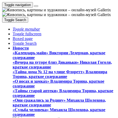
Toggle navigation
Toggle Search
Toggle menubar
Toggle fullscreen
Boxed page
Toggle Search
Новости
«Календарь майя» Виктории Ледерман, краткое
содержание
«Вечера на хуторе близ Диканьки» Николая Гоголя,
краткое содержание
«Тайна дома № 12 на улице Флоретт» Владимира
Торина, краткое содержание
«О носах и замка́х» Владимира Торина, краткое
содержание
«Тайны старой аптеки» Владимира Торина, краткое
содержание
«Они сражались за Родину» Михаила Шолохова,
краткое содержание
«Судьба человека» Михаила Шолохова, краткое
содержание