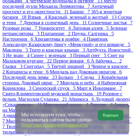
облаками 4
Чегемские водопады в октябре 13
Место
последней дуэли Михаила Лермонтова 7
Античный
проспект и его окрестности 11
Башни 7
365-я зенитная
батарея 18
Взрыв 4
Красный, зеленый и желтый 13
Сосны
и тени 7
Деревья в солнечный день 11
Солнечные листья 7
Розовые розы 7
Университет 6
Липовая аллея 5
Зеленые
ретрансляторы 3
Платанище 2
Пруды. Салгирка 5
Настроения 6
Хризантемы в ноябре 4
Памятник
Александру Казарскому, бригу «Меркурий» и его команде 5
Маклюра 3
Театр и красные крыши 3
Артбухта. Новострой
3
Не знаю 4
Синее с зеленым 3
Первый снег 5
Снег на
Малаховом кургане 22
Первое января 6
А бабочка... 2
Глазки 3
Снегопад 5
Третий лишний 3
Черное и красное
2
Кипарисы и тени 6
Миндаль над Доковым оврагом 6
Последний день зимы 23
Больно 3
Следы 3
Корабельная
сторона. Доковый овраг 7
Миндаль и небо 4
Набережная
Корнилова 3
Синопский спуск 5
Март в Инкермане 7
Свято-Климентовский мужской монастырь 19
Розовое с
белым. Магнолия Суланжа 21
Абрикоса 6
Ледовый дворец
«Севастополь» 11
Мартовский кизил 4
Дергачи 4
Апрель
на Матросском бульваре 10
Екатерининский сквер 5
Мы используем куки, чтобы
Хорошо
Адмирал Сенявин 7
Ветки и крыши 4
Охота на тюльпаны
пользоваться сайтом было удобно
7
Мыльные пузыри 5
Парад тюльпанов 8
Белые тюльпаны
Политика конфиденциальности
7
Тюльпаны Dotcom 7
Платаны. Изящная мощь 5
Желтые
тюльпаны 9
Сказочные тюльпаны 8
Вечнозеленые. Вечно