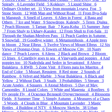
Spirady 6
Lavender Field 5
Kokkozy 5
Liquid Shine 6
Ordinary October set 11
View from mountain Lysaya_Fog 5
Stone Storm 12
With Map and Without Road 11
From Bya-Sala
to Mangush 6
Smell of Leaves 6
Alien in Forest 4
Baga and
Others 7
Ice and Water 9
Snowdrops_Kalendy 5
Teren_Djalga
7
Peach Blossom 5
Tarpan_Bair 7
Kara-Koba 15
Summer_June
7
From Shuly to Ukhary-Karalez 12
From Shuli to Foti-Sala 11
Through the Shaitan-Merdven Pass 11
Peach Garden in Autumn
9
Snowfall 19
Goodbye winter 6
Metamorphosis 4
Apple trees
in bloom 2
Near Elbrus 5
Twelve Views of Mount Elbrus 12
Six
Views of Donguz-Orun 6
Towers of Moscow City 10
Nasty
dance 7
Peach Leaves 6
Aliens 2
Black and Brown 2
Bloom
15
Irises 6
Cmetliviy goes to sea 4
Vineyards and poppies 4
And
poppies too 10
Nadezhda and Sedov in Sevastopol 8
Above
Balaklava 6
RWB 5
Zone Visit 8
Flores para los Muertos 4
End of Color 5
Mozart. Requiem 8
Red stone 2
Sounds of
Rainbow 6
Velvet and Marble 3
Near Balaklava 6
Black and
Yellow 2
Without Dark 3
Snails 3
Probabilities 5
Stream 3
Acute Angles 4
Squares 6
Atonal Motives 5
Day of May.
Camomiles 8
Liquid Colors 3
White and Magenta 4
Bonfires 6
Fly people Fly 4
Осколки Великой Отечественной 4
Blossoms
Fields 8
Summer Time 5
Simply Autumn 4
Measures of a Chaos
5
Woods 4
Clouds in Blue 4
Mountain Lavender 3
Magic
Bottles 4
Building of NTV 6
Moscow Sketchs 38
Urban