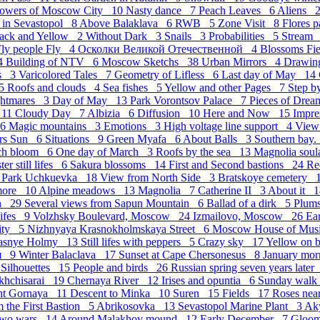
owers of Moscow City 10
Nasty dance 7
Peach Leaves 6
Aliens 
 in Sevastopol 8
Above Balaklava 6
RWB 5
Zone Visit 8
Flores 
ack and Yellow 2
Without Dark 3
Snails 3
Probabilities 5
Stream
Fly people Fly 4
Осколки Великой Отечественной 4
Blossoms Fi
 4
Building of NTV 6
Moscow Sketchs 38
Urban Mirrors 4
Drawing
hs 3
Varicolored Tales 7
Geometry of Lifless 6
Last day of May 14
 5
Roofs and clouds 4
Sea fishes 5
Yellow and other Pages 7
Step b
ghtmares 3
Day of May 13
Park Vorontsov Palace 7
Pieces of Dre
 11
Cloudy Day 7
Albizia 6
Diffusion 10
Here and Now 15
Impr
 6
Magic mountains 3
Emotions 3
High voltage line support 4
View
ers Sun 6
Situations 9
Green Myafa 6
About Balls 3
Southern bay.
ch bloom 6
One day of March 3
Roofs by the sea 13
Magnolia sou
ter still lifes 6
Sakura blossoms 14
First and Second bastions 24
Re
7
Park Uchkuevka 18
View from North Side 3
Bratskoye cemetery 
more 10
Alpine meadows 13
Magnolia 7
Catherine II 3
About it 
in 29
Several views from Sapun Mountain 6
Ballad of a dirk 5
Plum
 lifes 9
Volzhsky Boulevard, Moscow 24
Izmailovo, Moscow 26
Ea
City 5
Nizhnyaya Krasnokholmskaya Street 6
Moscow House of Mu
asnye Holmy 13
Still lifes with peppers 5
Crazy sky 17
Yellow on 
ия 9
Winter Balaclava 17
Sunset at Cape Chersonesus 8
January mor
8
Silhouettes 15
People and birds 26
Russian spring seven years late
akhchisarai 19
Chernaya River 12
Irises and opuntia 6
Sunday wal
ght Gornaya 11
Descent to Minka 10
Suren 15
Fields 17
Roses nea
m the First Bastion 5
Abrikosovka 13
Sevastopol Marine Plant 3
Ak
Two wars 14
Around Malakhov mound 12
Early December 7
Gloo