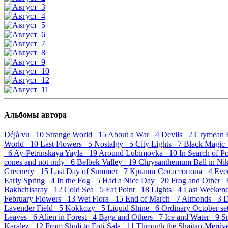
Альбомы автора
Déjà vu 10
Strange World 15
About a War 4
Devils 2
Crymean 
World 10
Last Flowers 5
Nostalgy 5
City Lights 7
Black Magi
6
Ay-Petrinskaya Yayla 19
Around Lubimovka 10
In Search of 
cones and not only 6
Belbek Valley 19
Chrysanthemum Ball in Ni
Greenery 15
Last Day of Summer 7
Крыши Севастополя 4
Eve
Early Spring 4
In the Fog 5
Had a Nice Day 20
Frog and Other
Bakhchisaray 12
Cold Sea 5
Fat Point 18
Lights 4
Last Weeke
February Flowers 13
Wet Flora 15
End of March 7
Almonds 3
D
Lavender Field 5
Kokkozy 5
Liquid Shine 6
Ordinary October s
Leaves 6
Alien in Forest 4
Baga and Others 7
Ice and Water 9
S
Karalez 12
From Shuli to Foti-Sala 11
Through the Shaitan-Merd