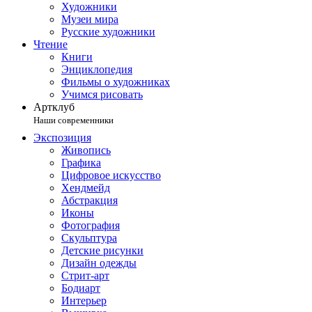
Художники
Музеи мира
Русские художники
Чтение
Книги
Энциклопедия
Фильмы о художниках
Учимся рисовать
Артклуб
Наши современники
Экспозиция
Живопись
Графика
Цифровое искусство
Хендмейд
Абстракция
Иконы
Фотография
Скульптура
Детские рисунки
Дизайн одежды
Стрит-арт
Бодиарт
Интерьер