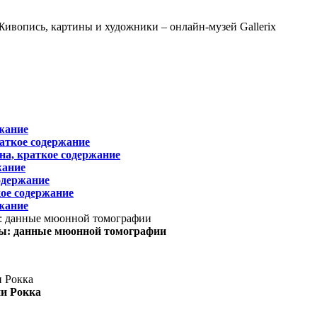
жание
раткое содержание
на, краткое содержание
жание
одержание
ое содержание
жание
ы: данные мюонной томографии
ни Рокка