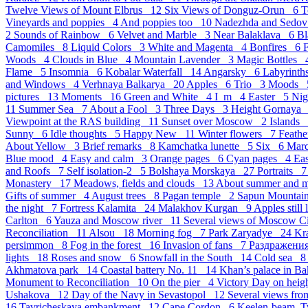
Twelve Views of Mount Elbrus 12
Six Views of Donguz-Orun 6
T
Vineyards and poppies 4
And poppies too 10
Nadezhda and Sedov
2
Sounds of Rainbow 6
Velvet and Marble 3
Near Balaklava 6
Bl
Camomiles 8
Liquid Colors 3
White and Magenta 4
Bonfires 6
Woods 4
Clouds in Blue 4
Mountain Lavender 3
Magic Bottles
Flame 5
Insomnia 6
Kobalar Waterfall 14
Angarsky 6
Labyrint
and Windows 4
Verhnaya Balkarya 20
Apples 6
Trio 3
Moods
pictures 13
Moments 16
Green and White 4
I_m 4
Easter 5
Ni
11
Summer Sea 7
About a Fool 3
Three Days 3
Height Gornaya
Viewpoint at the RAS building 11
Sunset over Moscow 2
Islands
Sunny 6
Idle thoughts 5
Happy New 11
Winter flowers 7
Feath
About Yellow 3
Brief remarks 8
Kamchatka lunette 5
Six 6
Mar
Blue mood 4
Easy and calm 3
Orange pages 6
Cyan pages 4
Eas
and Roofs 7
Self isolation-2 5
Bolshaya Morskaya 27
Portraits 
Monastery 17
Meadows, fields and clouds 13
About summer and 
Gifts of summer 4
August trees 8
Pagan temple 2
Sapun Mounta
the night 7
Fortress Kalamita 24
Malakhov Kurgan 9
Apples still
Carlton 6
Yauza and Moscow river 11
Several views of Moscow 
Reconciliation 11
Alsou 18
Morning fog 7
Park Zaryadye 24
Kr
persimmon 8
Fog in the forest 16
Invasion of fans 7
Раздражен
lights 18
Roses and snow 6
Snowfall in the South 14
Cold sea 
Akhmatova park 14
Coastal battery No. 11 14
Khan’s palace in B
Monument to Reconciliation 10
On the pier 4
Victory Day on hei
Ushakova 12
Day of the Navy in Sevastopol 12
Several views fro
16
Tavricheskaya embankment 12
Cape Cordon 6
Keelen-beam. 