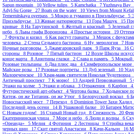
Sapun mountain 10
Yellow tulips 5
Kamchatka 7
Yuzhnaya Bay
Adyl-Su Gorge 27
Boats on the water 10
Views from Mount Kefal
Temernitskaya overpass 5
Мокро и туманно в Приэльбрусье 5
Э
Приэльбрусье 13
Живые натюрморты 13
Гора Машук 15
Пр
кривые 8
На Тарутинской 6
Желтый и красный 5
Зеленый г
небо 6
Львы графа Воронцова 4
Простые истории 19
Оттен
7
Фрукты и кизил 6
Как растут гранаты 3
Мешок с фрукта
человека 2
Стена Седьмого бастиона 6
Ну_мерология 7
Нов
Ночные разговоры 5
Джамгаровский парк 9
Парк Яуза 16
С
стороны 8
Розовое 7
Пятый бастион 12
Возле Школы искус
конце марта 8
Анютины глазки 2
Слава и память 5
Мокрый 
Розовые тюльпаны 6
Два плюс два 4
Симферопольское мор
Майские розы 17
Розовые портреты 13
Дуб зеленый 10
Усад
Малореченское 10
Храм-маяк святителя Николая Чудотворца
Античный проспект 7
К морю! 13
Андрей Первозванный 5
Этажи на холме 5
Этажи и облака 3
Отражения 6
Карбон 
Футуристический арт-объект 4
Чертова балка 7
Ходынское п
Китеж, он же Титаник, он же Утюг 6
Белорусский вокзал 6
Б
Новоспасский мост 7
Переход 6
Dominion Tower Захи Хади
Последний день осени 14
В Ушаковой балке 10
Батарея Мат
С Новым годом! 16
Старый Новый год 8
Снежность 20
Фев
Екатерининская улица 7
Море и небо 6
Люди и волны 6
Ск
«Ореанда» 5
Мелия 4
Фотиния 2
Лестницы 9
Стройка век
черных шин 17
Скит святой Анастасии 8
Качи-Кальон 16
М