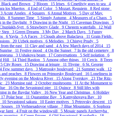
2
Black and Brown 2
Bloom 15
Irises 6
Cmetliviy goes to sea 4
para los Muertos 4
End of Color 5
Mozart. Requiem 8
Red stone
 3
Acute Angles 4
Squares 6
Atonal Motives 5
Day of May.
elds 8
Summer Time 5
Simply Autumn 4
Measures of a Chaos 5
 in the Daylight 9
Drawing in the Night 15
Caveman Drawings 5
Chuplakh-Syrt 6
Strawberry Glade 9
Chegem waterfalls 12
Wall
y Step 3
Green Dreams 3
My Day 2
March Days 5
Funny
ams 6
Yayla 5
A Faces 3
Clouds above Balaclava 11
Grain Fields
essions 20
Uzbek motives 6
Melodies 3
Chistye Prudy 5
 from the east 11
Clay and sand 4
A few March days of 2014 15
 Sunrise 11
Festive mood 4
On the Sunset 7
In the old cemetery 8
langeana 3
Ushakova beam 17
Conversations 5
Self isolation 6
d Hill 14
Third Bastion 5
Аmong other things 10
Cercis 8
Trees
15
City Roses 15
Drawing at leisure 11
Thyme 6
St. George
14
Few summer days 3
Matrossky boulevard 21
Summer walk 12
s and peaches 8
Flowers on Primorsky Boulevard 16
Loneliness in
rly evening on the Moskva River 15
Along Tverskoy 23
The Ritz-
sic 23
Morning raid 2
October mushrooms 11
At the Monument to
blue 16
On the Sevastopol pier 11
Quince 8
Still lifes with
ning in the Baydar Valley 16
New Year and Christmas 6
Holiday
r 17
Polar bear 11
Quarantine Bay 5
Kamyshovaya Bay 10
k 10
Sevastopol sakura 10
Easter motives 5
Petrovsky descent 15
r houses 19
Verhnesadovoe village 7
Blue Mountains 6
Sophora
yar Jami 4
Fruit on the windowsill 5
Mosaic panels Azcherryba
my morning 6
Green figures 6
Old Sevastopol_Korabelka 18