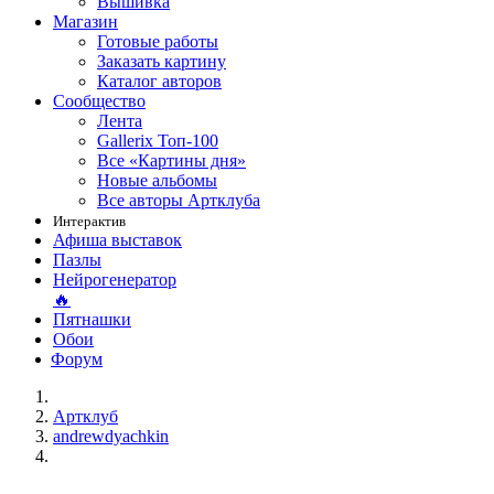
Вышивка
Магазин
Готовые работы
Заказать картину
Каталог авторов
Сообщество
Лента
Gallerix Топ-100
Все «Картины дня»
Новые альбомы
Все авторы Артклуба
Интерактив
Афиша выставок
Пазлы
Нейрогенератор
🔥
Пятнашки
Обои
Форум
Артклуб
andrewdyachkin