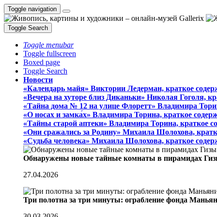
Toggle navigation
Toggle Search
Toggle menubar
Toggle fullscreen
Boxed page
Toggle Search
Новости
«Календарь майя» Виктории Ледерман, краткое содер
«Вечера на хуторе близ Диканьки» Николая Гоголя, к
«Тайна дома № 12 на улице Флоретт» Владимира Тори
«О носах и замка́х» Владимира Торина, краткое содер
«Тайны старой аптеки» Владимира Торина, краткое с
«Они сражались за Родину» Михаила Шолохова, кратк
«Судьба человека» Михаила Шолохова, краткое содер
Обнаружены новые тайные комнаты в пирамидах Гиз
27.04.2026
Три полотна за три минуты: ограбление фонда Манья
30.03.2026