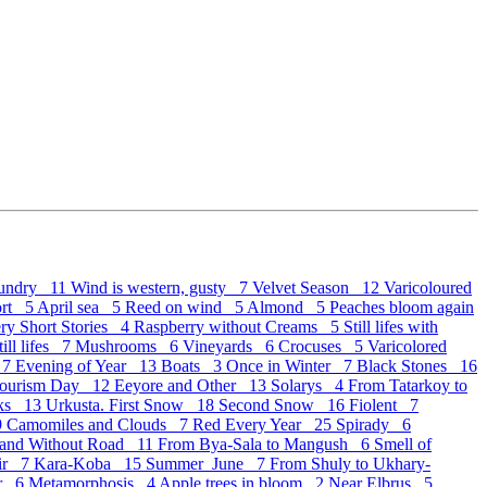
undry 11
Wind is western, gusty 7
Velvet Season 12
Varicoloured
ort 5
April sea 5
Reed on wind 5
Almond 5
Peaches bloom again
ry Short Stories 4
Raspberry without Creams 5
Still lifes with
ill lifes 7
Mushrooms 6
Vineyards 6
Crocuses 5
Varicolored
 7
Evening of Year 13
Boats 3
Once in Winter 7
Black Stones 16
Tourism Day 12
Eeyore and Other 13
Solarys 4
From Tatarkoy to
oks 13
Urkusta. First Snow 18
Second Snow 16
Fiolent 7
9
Camomiles and Clouds 7
Red Every Year 25
Spirady 6
 and Without Road 11
From Bya-Sala to Mangush 6
Smell of
ir 7
Kara-Koba 15
Summer_June 7
From Shuly to Ukhary-
er 6
Metamorphosis 4
Apple trees in bloom 2
Near Elbrus 5