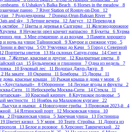
ornbeams 6
Ushakov’s Balka Beach 6
Horses in the meadow 8
озаичные панно 7
River Station of Rostov-on-Don 12
утаи 7
Рододендроны 7
Donguz-Orun-Baksan River 9
Oats and sky 3
Летние вечера 12
Август 12
Переводя в
в октябре 7
Цветы и деревья в Салгирке 11
Железнодорожное
 Хрулева 8
Неужели орел кричит напрасно 8
Букеты 6
Хурма
сенних дня 3
Мне отмщение, и аз воздам 3
Памяти хорошего
р и ночь на улице Тайнинской 9
Хмурое и снежное утро 5
Линии и фигуры 5
От Учкуевки до Качи 5
Город с Северной
12
Портреты цветов 13
На склонах Сапун-горы 14
Снег в
оля 7
Желтые, красные и другие 12
Квадратные цветы 8
айский сад 15
Бульденежи и глицинии 7
Одна из недель 7
оловка 10
Буковый лес 11
Водопад Джур-Джур 8
 2
На закате 10
Окраина 11
Бомборы 15
Дворы 11
е дома, красные крыши 10
Рыжая крыша и дома у моря 6
ж «Хрустальный» 8
Оборонное 14
Лесные ягоды и фрукты 2
осква-Сити 11
Небоскребы Москва-Сити 14
Стекла 11
летарская» 10
Красный кирпич 8
Крутицкое подворье 5
ской местности 11
Ноябрь на Малаховом кургане 22
6
Лысухи и нырки 4
Новогодние грибы 3
Провожая 2023-й 4
ежной 14
Ялтинский порт 12
Московская улица 10
ава 2
Пушкинская улица 5
Заречная улица 13
Гостиница
 19
Цветет кизил 5
У моря 10
Театр_Стройка 11
Дорога из
ферополя 13
Белое и розовое 6
Херсонес Таврический 22