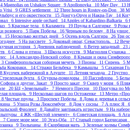
 4
Magnolias on Ushakov Square 9
Apollonovka 10
May Day 13
H
o Vrisi 9
GRES settlement 12
Three hours in Rostov-on-Don 38
М
льбрус и его окрестности 15
Донгуз-Орун и Накра-Тау 14
Ког
овал 6
Intensive apple orchard 14
Apples of Kabardino-Balkaria 6
лаз 5
Красные тела 6
Каламита 19
Пруды в Салгирке 9
Розы 
ки розового 5
Парк Победы 16
Черным по белому 8
На улице
ми 15
Несколько желтых дней 5
Осень вдоль Салгира 26
Три о
огоднее 5
На рассвете 5
Доковый овраг, Севастополь. 12
Вече
кучная история 5
Дневник наблюдений 6
Ветер западный 23
ств 6
Слива и птица 3
Школа искусств 9
Магнолия Суланжа 
лес 14
Александро-Невский собор 8
Крыши и окна Симфероп
е 3
Симферопольская соборная мечеть 3
Пионы 11
Сирень 5
М
ьба Кокораки. 14
Стражи Бельбека 9
Камышлы 5
Сахарная Г
 8
Кусочек набережной в Алуште 11
Летняя чехарда 2
Грустно
Стрелецкая бухта 6
Огурцы-помидоры 10
Пасcифлора 5
Белы
4
Софора и другие. Закат 9
Просто закат 9
Сквер у моря 6
Пля
оле 20
БЦ «Земельный» 7
Немного Пресни 10
Прогулка по М
елая площадь 9
Несколько шагов по Остоженке 13
Метро «Про
д 8
Чистые пруды 3
Проспект Победы 8
Дома и деревья в сель
юхина 5
Улица Розы Люксембург 8
Дом у сосны 7
А плюс Я 
ральский Фиолент 8
Давайте завтракать игристым 9
На набер
ульптуры 4
ЖК «Шестой элемент» 6
Советская площадь 6
Аг
а 7
Синее море мое 10
Эгиз-Оба 17
Старый город Бахчисарая
озаика 9
Тюльпаны 8
Скорбящая мать 3
Зеленые холмы Сим