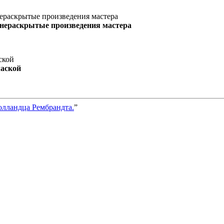
 нераскрытые произведения мастера
маской
олландца Рембрандта.
”