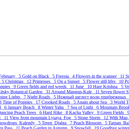
February 5
Gold on Black 5
Freesia 4
Flowers in the scanner 11
S
c 5
Christmas 12
Primroses 5
On a Sunset 5
Flower still lifes 10
P
Poppies 9
Green fields and red weeds 11
June 10
Hare Krishna 5
Ve
kitsky Botanical Garden 31
Around Mangup-Kale 11
Seven flower St
ning Lights 7
Night Roads 5
Нежный шелест волн прибрежных
 8
Time of Poppies 17
Crooked Roads 5
Again about Sea 3
World 
nd 6
January Beach 8
Winter Yalta 7
Sea of Light 6
Mountain Bro
ancing Peach Trees 6
Hard Hike 8
Kacha Valley 9
Green Fields 
et 11
View from mountain Lysaya_Fog 5
Stone Storm 12
With Map
nowdrops_Kalendy 5
Teren_Djalga 7
Peach Blossom 5
Tarpan_Ba
ven Pass 11
Peach Garden in Autumn 9
Snowfall 19
Goodbye wint