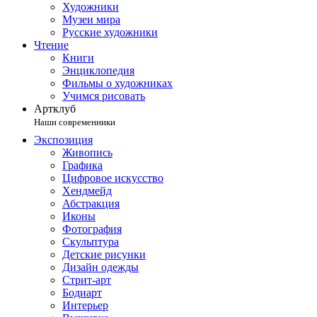
Художники
Музеи мира
Русские художники
Чтение
Книги
Энциклопедия
Фильмы о художниках
Учимся рисовать
Артклуб
Наши современники
Экспозиция
Живопись
Графика
Цифровое искусство
Хендмейд
Абстракция
Иконы
Фотография
Скульптура
Детские рисунки
Дизайн одежды
Стрит-арт
Бодиарт
Интерьер