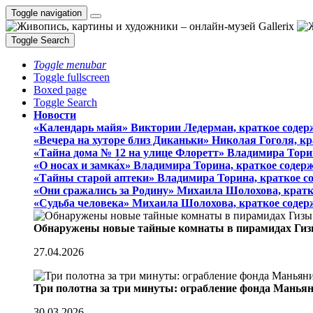
Toggle navigation
Toggle Search
Toggle menubar
Toggle fullscreen
Boxed page
Toggle Search
Новости
«Календарь майя» Виктории Ледерман, краткое содер
«Вечера на хуторе близ Диканьки» Николая Гоголя, к
«Тайна дома № 12 на улице Флоретт» Владимира Тори
«О носах и замка́х» Владимира Торина, краткое содер
«Тайны старой аптеки» Владимира Торина, краткое с
«Они сражались за Родину» Михаила Шолохова, кратк
«Судьба человека» Михаила Шолохова, краткое содер
Обнаружены новые тайные комнаты в пирамидах Гиз
27.04.2026
Три полотна за три минуты: ограбление фонда Манья
30.03.2026