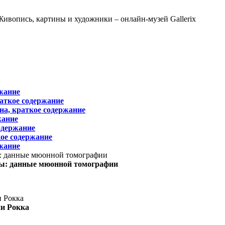
жание
раткое содержание
на, краткое содержание
жание
одержание
ое содержание
жание
ы: данные мюонной томографии
ни Рокка