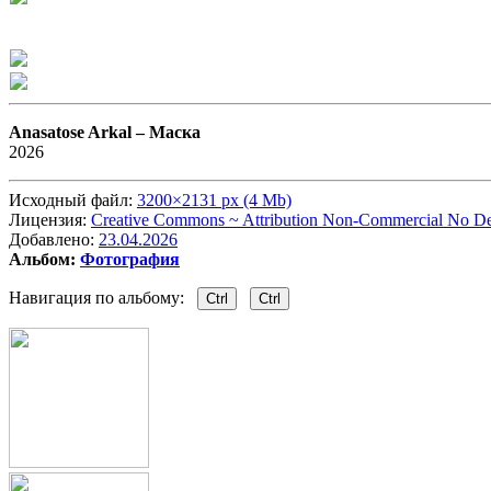
Anasatose Arkal –
Маска
2026
Исходный файл:
3200×2131 px (4 Mb)
Лицензия:
Creative Commons ~ Attribution Non-Commercial No Der
Добавлено:
23.04.2026
Альбом:
Фотография
Навигация по альбому:
Ctrl
Ctrl