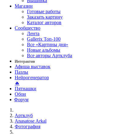
Вышивка
Магазин
Готовые работы
Заказать картину
Каталог авторов
Сообщество
Лента
Gallerix Топ-100
Все «Картины дня»
Новые альбомы
Все авторы Артклуба
Интерактив
Афиша выставок
Пазлы
Нейрогенератор
🔥
Пятнашки
Обои
Форум
Артклуб
Anasatose Arkal
Фотография